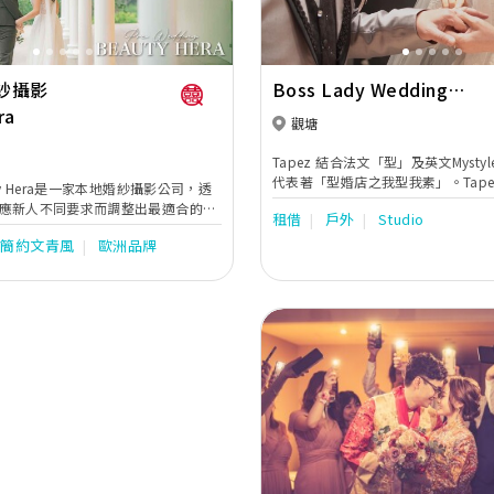
紗攝影
Boss Lady Wedding
ra
Photography
觀塘
Tapez 結合法文「型」及英文Myst
代表著「型婚店之我型我素」。Tap
ty Hera是一家本地婚紗攝影公司，透
不同的驚喜，並不定時採購 / 搜尋
應新人不同要求而調整出最適合的拍
租借
戶外
Studio
更型、更潮、更典雅、更華麗的婚紗
的婚紗照有著連貫的故事性。同時亦
服，令一眾準新人不論是外影或在最
簡約文青風
歐洲品牌
位的婚嫁服務。位於婚紗街的希臘女
中，都成為最耀眼最特別的男女主角
紗外租，婚紗攝影及婚紗攝錄等服
Previous