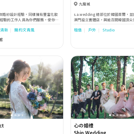
九龍城
擁有多年婚紗設計經驗，同樣擁有豐富化妝
s.a.wedding 總部位於韓國首爾
經驗的工作人員為你們服務，使你們
澳門設立實體店，與逾百間韓國頂尖
禮的煩惱。
眾多著名藝人指名的星級團隊。
小清新
簡約文青風
租借
戶外
Studio
起
Next
Previous
ct
心の婚禮
Shin Wedding