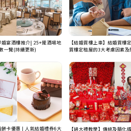
界婚宴酒樓推介| 25+擺酒場地
【結婚買樓上車】結婚買樓定
數一覽(持續更新)
買樓定租屋的3大考慮因素及
婚餅卡優惠 | 人氣結婚禮券6大
【過大禮教學】傳統及簡化版