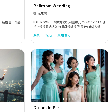
Ballroom Wedding
九龍灣
、結婚當日攝影
BALLROOM 一站式婚紗公司連續九年(2011-2019)獲
得 <婚禮雜誌大賞>(星級婚紗禮服-最佳口碑)大獎
購買
租借
交通便利
Next
Previous
Next
Dream In Paris