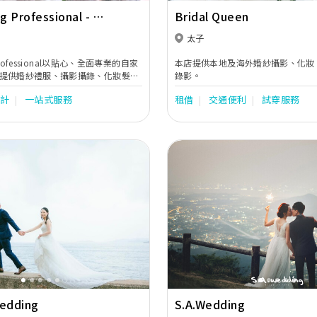
 Professional - My
Bridal Queen
 四季薈
太子
 Professional以貼心、全面專業的自家
本店提供本地及海外婚紗攝影、化妝
提供婚紗禮服、攝影攝錄、化妝髮
錄影。
導等服務，讓您以最完美姿態享受甜
設計
一站式服務
租借
交通便利
試穿服務
Next
Previous
Wedding
S.A.Wedding