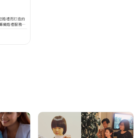
個為您婚禮而打造的
籌備婚禮服務的
專業意見外，更
求令每一對準新
。