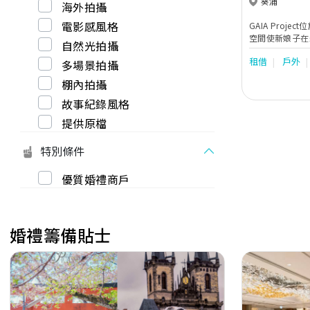
葵涌
海外拍攝
電影感風格
GAIA Proj
空間使新娘子在
自然光拍攝
裝。 另外我們
租借
戶外
、男士禮服訂製
多場景拍攝
婚禮體驗。
棚內拍攝
故事紀錄風格
提供原檔
特別條件
優質婚禮商戶
婚禮籌備貼士