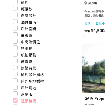
簡約
尖沙咀
輕婚紗
Princess
自家設計
髮型﹑婚紗攝影
省卻不少籌備婚
酒具租借
租借
日系
戶外空間
$4,500
港幣
電影感
中高端價位
非擺拍
航拍服務
微電影
建築背景
Previous
簡約設計風格
戶外場地婚禮
戶外場地
燕尾服
GAIA Proje
禮服租賃