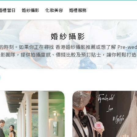
婚禮當日
婚紗攝影
化妝美容
婚禮服務
婚紗攝影
。如果你正在尋找 香港婚紗攝影推薦或想了解 Pre-wedd
攝影團隊，提供拍攝靈感、價錢比較及預訂貼士，讓你輕鬆打造
Next
Previous