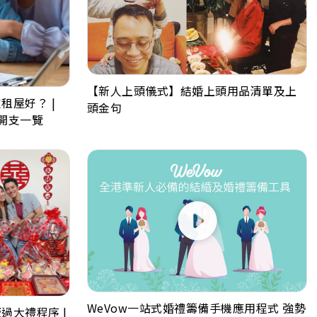
【新人上頭儀式】結婚上頭用品清單及上
租屋好？ |
頭金句
開支一覽
WeVow一站式婚禮籌備手機應用程式 強勢
過大禮程序 |