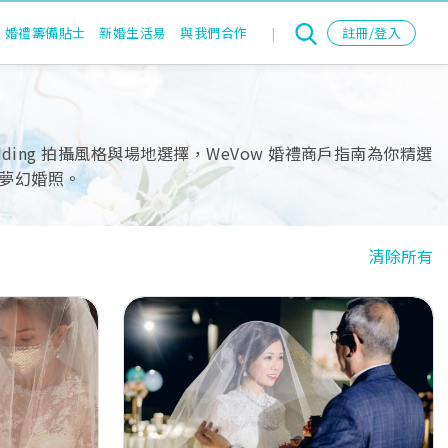
婚禮籌備貼士
新婚生活易
與我們合作
|
註冊/登入
ing 拍攝風格與場地選擇，WeVow 婚禮商戶指南為你精選
夢幻婚照。
清除所有
Next
Previous
Next