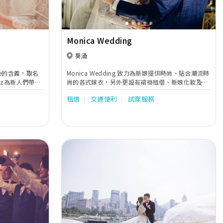
Monica Wedding
葵涌
yle的含義，取名
Monica Wedding 致力為新娘提供時尚、貼合潮流時
ez為新人們帶來
尚的各式嫁衣，另外更設有裙褂租借、新娘化妝及髮
不同的款式，包括
型、婚禮攝影及錄影等一站式服務，令新人更輕鬆籌
租借
交通便利
試穿服務
、晚裝、男禮
備人生大事。
特別的大日子
。
Next
Previous
Next