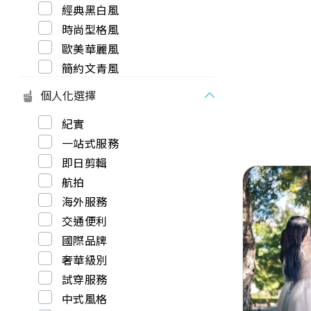
經典黑白風
時尚型格風
歐美華麗風
簡約文青風
個人化選擇
紀實
一站式服務
即日剪輯
航拍
海外服務
交通便利
國際品牌
Previous
奢華級別
試穿服務
中式風格