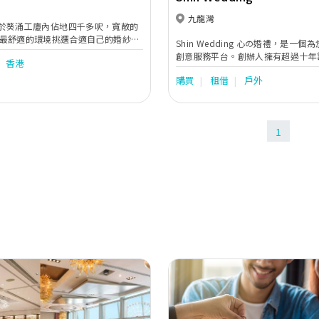
九龍灣
ect位於葵涌工廈內佔地四千多呎，寬敞的
最舒適的環境挑選合適自己的婚紗晚
Shin Wedding 心の婚禮，是一
亦有一站式婚禮服務包括攝影、化妝
創意服務平台。創辦人擁有超過十年
香港
、紅酒批發等等，為新人打造完滿的
經驗，我們用心知您所想，除了提供
購買
租借
戶外
為您搜索婚禮需要的每一個細節，務
人可選擇到最合適和貼身的婚禮服務
1