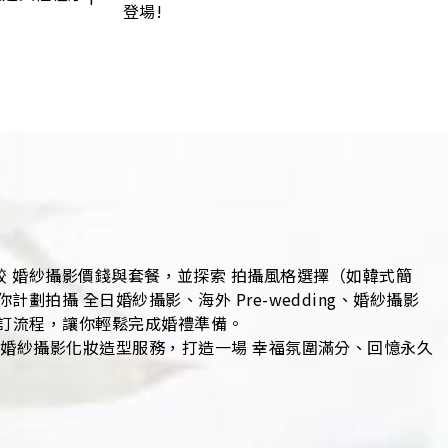
登場!
，比較 婚紗攝影價錢與套餐，並探索 拍攝風格選擇（如韓式簡
攝 全日婚紗攝影、海外 Pre-wedding、婚紗攝影
預訂流程，讓你輕鬆完成婚禮準備。
、婚紗攝影化妝造型服務，打造一場 幸福氛圍滿分、回憶永久