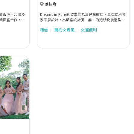
荔枝角
，並於香港、台灣及
Dreams in Paris彩姿婚紗為灣仔旗艦店，具有本地獨
攝影室合作，是
家品牌設計，為顧客設計獨一無二的婚紗晚裝造型，
適合不同設計需求的新娘。另有媽咪/主人家/宴會服/
租借
簡約文青風
交通便利
姊妹裙/租借及訂造服務，且提供專業星级化妝髮
型：新娘妝頭/姊妹妝頭/主人家妝頭/男士妝頭及形象
指導。主打婚紗化妝之外，我們亦有一條龍服務，
Pre wedding 、Big day攝影錄影、專業大妗上頭斟
茶出入門服務、甚至Big Day前人手美容服務，內外
兼備，務求為新人提供優質的婚禮服務，令客人婚禮
達至完美。 具有20 年化妝及婚禮經驗，歡迎各位預
約查詢，在灣仔1000尺舒適的環境下，見証婚禮過程
的成長。我們團隊會貼心為大家服務及解答。你們的
支持就是我們前進的動力。
Next