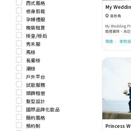
西式風格
My Wedding
修身剪裁
Seasons
荔枝角
孕婦禮服
My Wedding
晚裝租賃
婚禮團隊，為您
褂皇/褂后
型、婚禮流程指
租借
本地
蜜難忘的婚禮。
秀禾服
馬褂
長輩褂
潮褂
戶外平台
試妝服務
Previous
頭飾租借
髮型設計
國際品牌化妝品
簡約風格
Princess 
預約制