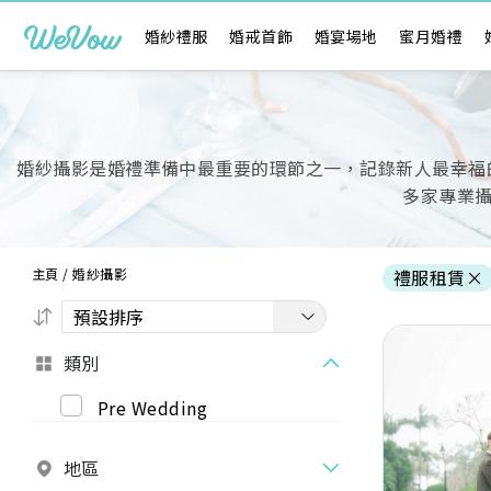
婚紗禮服
婚戒首飾
婚宴場地
蜜月婚禮
婚紗攝影是婚禮準備中最重要的環節之一，記錄新人最幸福的時刻
多家專業
主頁
/
婚紗攝影
禮服租賃
×
類別
Pre Wedding
Previous
地區