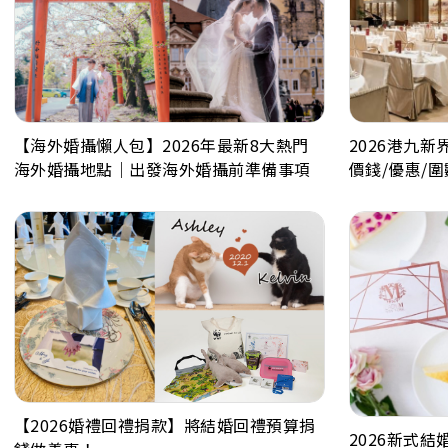
【海外婚攝懶人包】2026年最新8大熱門
2026港九新
海外婚攝地點｜出發海外婚攝前準備事項
價錢/優惠/圍
【2026婚禮回禮捐款】將結婚回禮預算捐
2026新式結