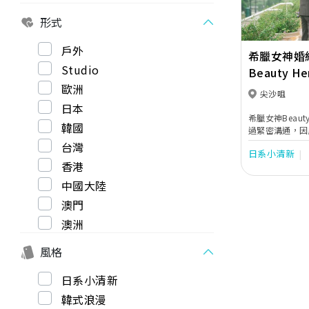
形式
戶外
希臘女神婚
Studio
Beauty He
歐洲
尖沙咀
日本
希臘女神Beau
韓國
過緊密溝通，因
攝路線，使新人
台灣
日系小清新
貼心地提供全方
香港
神提供一站式婚
務。
中國大陸
澳門
澳洲
風格
日系小清新
韓式浪漫