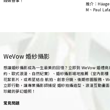
錢做善事！
推介：Häagen
M、Paul Laf
WeVow 婚紗攝影
想讓婚紗攝影成為一生最美的回憶？立即到 WeVow 婚禮商戶
約、歐式浪漫、自然紀實）、婚紗攝影場地推薦（室內影樓、戶
花絮影片，或希望結合 航拍、創意分鏡、後期修圖服務，W
立即行動，讓專業攝影師捕捉 婚紗拍攝造型、浪漫互動畫面
珍藏的夢幻婚照！
常見問題