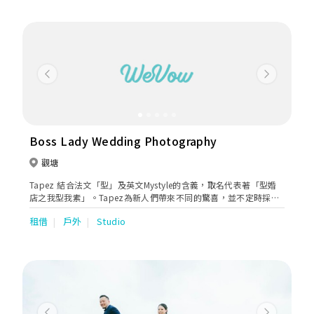
Previous
Next
Boss Lady Wedding Photography
觀塘
Tapez 結合法文「型」及英文Mystyle的含義，取名代表著「型婚
店之我型我素」。Tapez為新人們帶來不同的驚喜，並不定時採購
/ 搜尋不同的款式，包括更型、更潮、更典雅、更華麗的婚紗、晚
租借
戶外
Studio
裝、男禮服，令一眾準新人不論是外影或在最特別的大日子中，都
成為最耀眼最特別的男女主角。