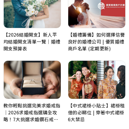
【2026結婚開支】新人平
【婚禮籌備】如何選擇信譽
均結婚開支清單一覽｜婚禮
良好的婚禮公司 | 優質婚禮
開支預算表
商戶名單 (定期更新)
教你輕鬆挑選完美求婚戒指
【中式裙褂小貼士】裙褂租
｜2026求婚戒指選購全攻
借的必睇位 | 穿著中式裙褂
略！7大挑選求婚鑽石戒指
6大禁忌
小貼士