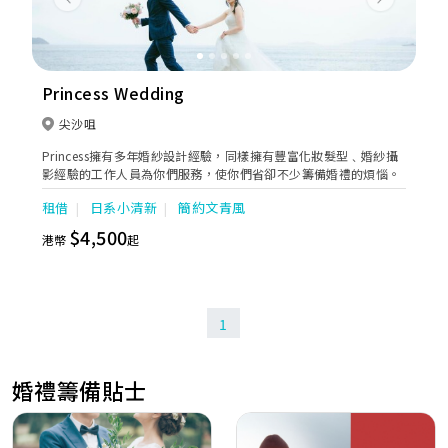
Previous
Next
Princess Wedding
尖沙咀
Princess擁有多年婚紗設計經驗，同樣擁有豐富化妝髮型﹑婚紗攝
影經驗的工作人員為你們服務，使你們省卻不少籌備婚禮的煩惱。
租借
日系小清新
簡約文青風
$4,500
港幣
起
1
婚禮籌備貼士