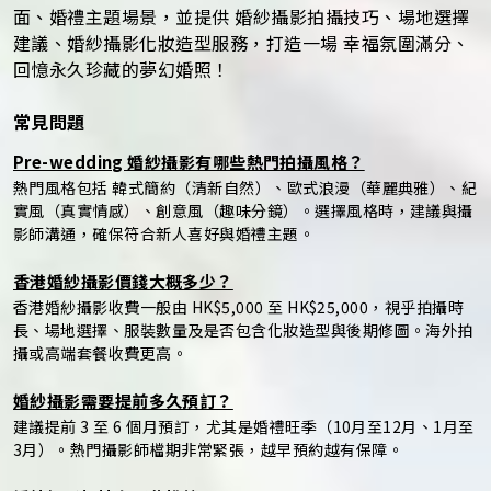
面、婚禮主題場景，並提供 婚紗攝影拍攝技巧、場地選擇
建議、婚紗攝影化妝造型服務，打造一場 幸福氛圍滿分、
回憶永久珍藏的夢幻婚照！
常見問題
Pre-wedding 婚紗攝影有哪些熱門拍攝風格？
熱門風格包括 韓式簡約（清新自然）、歐式浪漫（華麗典雅）、紀
實風（真實情感）、創意風（趣味分鏡）。選擇風格時，建議與攝
影師溝通，確保符合新人喜好與婚禮主題。
香港婚紗攝影價錢大概多少？
香港婚紗攝影收費一般由 HK$5,000 至 HK$25,000，視乎拍攝時
長、場地選擇、服裝數量及是否包含化妝造型與後期修圖。海外拍
攝或高端套餐收費更高。
婚紗攝影需要提前多久預訂？
建議提前 3 至 6 個月預訂，尤其是婚禮旺季（10月至12月、1月至
3月）。熱門攝影師檔期非常緊張，越早預約越有保障。