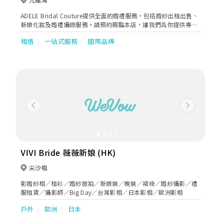
ADELE Bridal Couture提供全面的婚禮服務，包括婚紗出租出售、
新娘化妝及婚禮攝錄服務。請預約親臨本店，讓我們爲你提供專業
的建議。
租借
一站式服務
國際品牌
Previous
Next
VIVI Bride 薇薇新娘 (HK)
尖沙咀
影婚紗相／租衫／婚紗旅拍／新娘裝／晚裝／裙褂／婚紗攝影／禮
服租賃／攝影師／Big Day／台灣影相／日本影相／歐洲影相
戶外
歐洲
日本