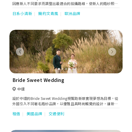
因應新人不同要求而調整出最適合的拍攝路線，使新人的婚紗照有
著連貫的故事性。同時亦貼心地提供全方位的婚嫁服務。位於婚紗
日系小清新
簡約文青風
歐洲品牌
街的希臘女神提供一站式婚紗外租，婚紗攝影及婚紗攝錄等服務。
Previous
Next
Bride Sweet Wedding
中環
設於中環的Bride Sweet Wedding視幫助新娘實現夢想為目標，從
外國引入不同著名婚紗品牌，以優雅且具時尚觸覺的設計，讓新娘
挑選到夢寐以求和最合適的嫁衣。未來Bride Sweet Wedding會繼
租借
美國品牌
交通便利
續搜羅更多優質品牌，特別是適合東方女性的設計，務求給新人帶
來完美的體驗。