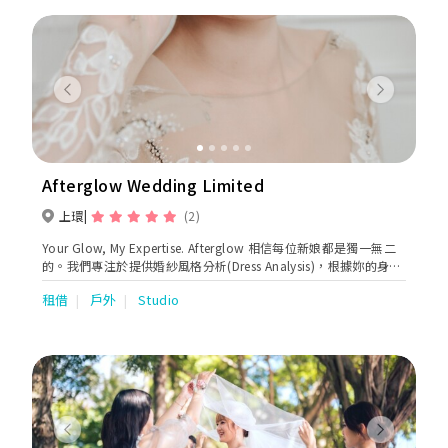
Previous
Next
Afterglow Wedding Limited
上環
(2)
Your Glow, My Expertise. Afterglow 相信每位新娘都是獨一無二
的。我們專注於提供婚紗風格分析(Dress Analysis)，根據妳的身型
及喜好尋找最合適的婚紗。除了品牌婚紗租借，我們還提供為香港
租借
戶外
Studio
新娘身形而設的自家設計輕婚紗租借訂做、專業的化妝攝影服務。
特色服務： 婚紗風格分析 (Dress Analysis)： 我們會綜合妳的身
型、膚色和婚禮主題，提供專業建議，幫助妳找到最適合的婚紗。
多樣化婚紗選擇： 從自家設計的輕婚紗到各大設計品牌，我們提供
廣泛的婚紗選擇，無論是經典、現代還是浪漫風格都確保每位新娘
都能找到心儀的款式， 個性化造型服務： 店主對婚紗及攝影的經
驗可以為新人提供全面的美術指導，不論婚紗照或婚禮均可確保整
體造型協調，讓每一個瞬間都充滿美感。
Previous
Next