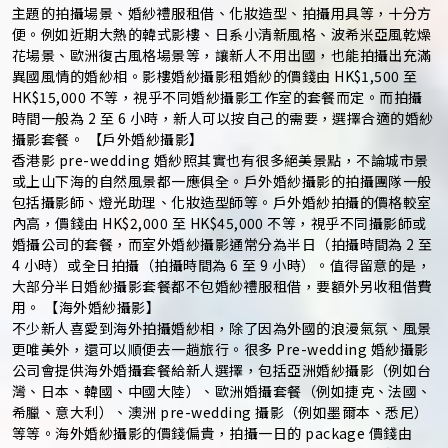
主題的拍攝場景、婚紗禮服租借、化妝造型、拍攝用具等，十分方
便。例如近期大熱的韓式影樓、日系小清新風格、波希米亞風乾燥
花場景、歐洲復古風格場景等，讓新人不用出國，也能拍攝出充滿
異國風情的婚紗相。影樓婚紗攝影租婚紗的價錢由 HK$1,500 至
HK$15,000 不等，視乎不同婚紗攝影工作室的套餐而定。而拍攝
時間一般為 2 至 6 小時，新人可以按自己的需要，選擇合適的婚紗
攝影套餐。 【戶外婚紗攝影】
香港影 pre-wedding 婚紗照其實也有很多絕美景點，不論城市景
或上山下海的自然風景都一應俱全。戶外婚紗攝影的拍攝團隊一般
包括攝影師、燈光助理、化妝造型師等。戶外婚紗拍攝的價格較室
內高，價錢由 HK$2,000 至 HK$45,000 不等，視乎不同攝影師或
婚攝公司的套餐，而室外婚紗攝影通常分為半日（拍攝時間為 2 至
4 小時）或全日拍攝（拍攝時間為 6 至 9 小時）。值得留意的是，
大部分半日婚紗攝影套餐都不包婚紗禮服租借，要額外另收租借費
用。 【海外婚紗攝影】
不少新人喜愛到海外拍攝婚紗相，除了因為外國的浪漫氣氛、風景
更唯美外，還可以順便去一趟旅行。很多 Pre-wedding 婚紗攝影
公司會提供海外婚攝套餐給新人選擇，包括亞洲婚紗攝影（例如台
灣、日本、韓國、中國大陸）、歐洲婚攝套餐（例如捷克、法國、
希臘、意大利）、澳洲 pre-wedding 攝影（例如墨爾本、悉尼）
等等。海外婚紗攝影的價錢偏貴，拍攝一日的 package 價錢由