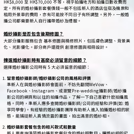
HK$8,000 至 HK$70,000 不等，視乎拍攝地方和拍攝日數收費而
定。所有的婚紗攝影套餐價錢一般不包括新人的酒店住宿及機票和
租用外景車的費用，亦有可能按不同日子有所調整。另外，一般婚
攝公司都需要新人自行攜帶婚紗及禮服。
婚紗攝影是否包含後期修圖？
大部分攝影服務包含 基本修圖與精修照片，包括膚色調整、背景美
化、光影優化。部分商戶還提供 創意修圖與相冊設計。
揀選婚紗攝影時有甚麼必須留意的細節？
選擇婚紗攝影公司時有 5 大必須留意的細節：
留意婚紗攝影師/婚紗攝影公司的風格和評價
準新人在與婚紗攝影師會面前，不妨先翻閱WeVow、
Facebook、Instagram、或瀏覽Pre-wedding攝影師/婚紗攝
影公司的網頁和以往的拍攝作品，了解一下自己喜歡什麽拍攝風
格。同時，準新人應多查閲婚紗攝影師/公司的經驗和評價(如: 婚
享同學會)。有經驗的婚紗攝影團隊有助新人進入拍攝婚紗相的狀
態，能捕捉新人真情流露的畫面，拍出滿意的婚紗相。
婚紗攝影套餐包含的相片款式和數量
新人要查詢清楚婚紗攝影套餐包含的婚紗照數目、曬婚紗相的尺