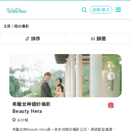
註冊/登入
主頁
/
婚紗攝影
排序
篩選
Previous
Next
希臘女神婚紗攝影
Beauty Hera
尖沙咀
希臘女神Beauty Hera是一家本地婚紗攝影公司，透過緊密溝通，