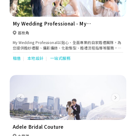
My Wedding Professional - My
Seasons 四季薈
荔枝角
My Wedding Professional以貼心、全面專業的自家婚禮團隊，為
您提供婚紗禮服、攝影攝錄、化妝髮型、婚禮流程指導等服務，讓
您以最完美姿態享受甜蜜難忘的婚禮。
租借
本地設計
一站式服務
Previous
Next
Adele Bridal Couture
九龍灣