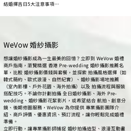
結婚擇吉日5大注意事項！
最佳結婚好日子全攻略
WeVow 婚紗攝影
想讓婚紗攝影成為一生最美的回憶？立即到 WeVow 婚禮
商戶指南，瀏覽精選 香港 Pre-wedding 婚紗攝影推薦名
單，比較 婚紗攝影價錢與套餐，並探索 拍攝風格選擇（如
韓式簡約、歐式浪漫、自然紀實）、婚紗攝影場地推薦
（室內影樓、戶外花園、海外拍攝）以及 拍攝流程與服裝
搭配技巧。不論你計劃拍攝 全日婚紗攝影、海外 Pre-
wedding、婚紗攝影花絮影片，或希望結合 航拍、創意分
鏡、後期修圖服務，WeVow 為你提供 專業攝影團隊介
紹、商戶評價、優惠資訊、預訂流程，讓你輕鬆完成婚禮
準備。
立即行動，讓專業攝影師捕捉 婚紗拍攝造型、浪漫互動畫