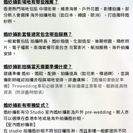
婚紗攝影場地有哪些推薦？
香港熱門場地包括 中環街景、維港海景、戶外花園、影樓拍攝。部
分新人會選擇 海外拍攝地點（如日本、韓國、歐洲），打造獨特婚
紗照。
婚紗攝影套餐通常包含哪些服務？
一般套餐包括 拍攝時長、婚紗租借、化妝造型、後期修圖、精修照
片、電子檔案。高端套餐可能包含 花絮影片、航拍服務、海外拍攝
安排。
婚紗攝影拍攝當天需要準備什麼？
建議準備 婚紗、婚鞋、配飾、拍攝道具（如花束、標語牌），並與
攝影師確認拍攝流程與場地安排。詳盡講解：
【婚攝前要做足準
備】Prewedding事前必做清單！美容護膚注意事項、服飾道具物
資表（附詳盡時間表）
婚紗攝影有哪種型式？
婚紗攝影有分 Studio 室內婚紗攝影及戶外 pre-wedding，新人亦
可以選擇在香港本地或是海外拍攝婚紗相。
【室內婚紗攝影】
在 studio 拍攝婚紗相不用怕日曬雨淋，而且影樓一般都提供不同