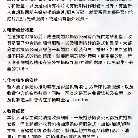
寸和數量，以及是否所有相片均有後期製作服務。另外，有些新
人會想取回所有婚紗相的底片/照片光碟，就要留意套餐是否包含
底片/照片光碟服務，或是否有額外收費。
租借婚紗禮服
在選擇婚紗攝影前，應查詢婚紗攝影公司有否提供婚紗租借，收
費是否已包含婚紗租借服務，以及租借婚紗的款式和數量。大部
分婚紗攝影公司只會包一套婚紗、晚裝和男士禮服，如果希望拍
攝不同款式的婚紗禮服，就要問清楚額外費用。更重要的是，新
人應查詢婚紗禮服在室外拍攝時弄濕/弄髒的處理，以免發生不必
要的爭拗。
化妝造型的安排
新人要了解婚紗攝影套餐是否提供新娘化妝/新郎化妝服務，以及
收費包含的造型數量。同時，可查詢是否有免費試妝及造型，以
及化妝造型師會否在拍攝時全程 standby。
收費細節
準新人可以主動問清楚收費細節。一般婚紗攝影公司都提供婚攝
套餐，但其餘額外收費包括加添婚紗禮服款式、加拍/加鐘/超時
拍攝、縮短婚紗相後製時間、製作其他拍攝產品(例如影片、油
畫)、與親人/寵物一同拍攝婚紗照的收費等等。