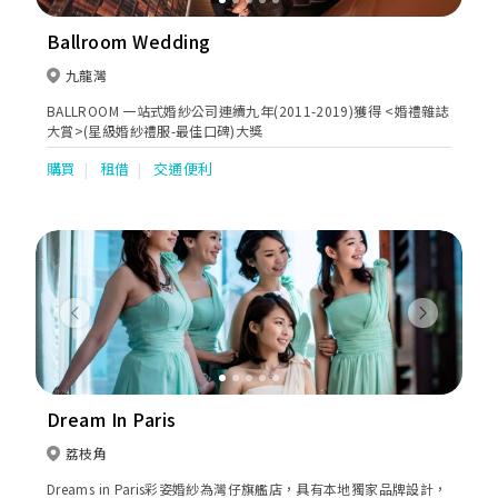
Ballroom Wedding
九龍灣
BALLROOM 一站式婚紗公司連續九年(2011-2019)獲得 <婚禮雜誌
大賞>(星級婚紗禮服-最佳口碑)大獎
購買
租借
交通便利
Previous
Next
Dream In Paris
荔枝角
Dreams in Paris彩姿婚紗為灣仔旗艦店，具有本地獨家品牌設計，