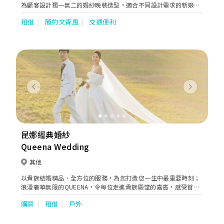
為顧客設計獨一無二的婚紗晚裝造型，適合不同設計需求的新娘。
另有媽咪/主人家/宴會服/姊妹裙/租借及訂造服務，且提供專業星
租借
簡約文青風
交通便利
级化妝髮型：新娘妝頭/姊妹妝頭/主人家妝頭/男士妝頭及形象指
導。主打婚紗化妝之外，我們亦有一條龍服務，Pre wedding 、
Big day攝影錄影、專業大妗上頭斟茶出入門服務、甚至Big Day前
人手美容服務，內外兼備，務求為新人提供優質的婚禮服務，令客
人婚禮達至完美。 具有20 年化妝及婚禮經驗，歡迎各位預約查
詢，在灣仔1000尺舒適的環境下，見証婚禮過程的成長。我們團隊
會貼心為大家服務及解答。你們的支持就是我們前進的動力。
Previous
Next
昆娜經典婚紗
Queena Wedding
其他
以貴族結婚精品、全方位的服務，為您打造您一生中最重要時刻；
浪漫奢華無限的QUEENA，令每位走進貴族殿堂的嘉賓，感受首席
般尊爵禮遇，真正做到全方位、面面俱到的服務，讓您深感信賴和
購買
租借
戶外
寵愛！嚴謹專業御用團隊，我們誠心締造讓新人安心、家人放心、
至親好友歡心，與眾不同創新獨具的精緻婚紗饗宴，因為您值得！