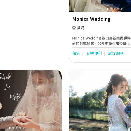
Monica Wedding
葵涌
Monica Wedding 致力為新娘提
尚的各式嫁衣，另外更設有裙褂租借
型、婚禮攝影及錄影等一站式服務，
租借
交通便利
試穿服務
備人生大事。
Next
Previous