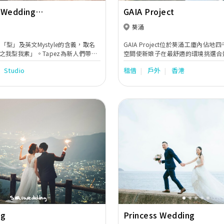
 Wedding
GAIA Project
hy
葵涌
文「型」及英文Mystyle的含義，取名
GAIA Project位於葵涌工廈內佔
之我型我素」。Tapez為新人們帶來
空間使新娘子在最舒適的環境挑選合
不定時採購 / 搜尋不同的款式，包括
裝。 另外我們亦有一站式婚禮服務
Studio
租借
戶外
香港
典雅、更華麗的婚紗、晚裝、男禮
、男士禮服訂製、紅酒批發等等，為
人不論是外影或在最特別的大日子
婚禮體驗。
眼最特別的男女主角。
Next
Previous
ng
Princess Wedding