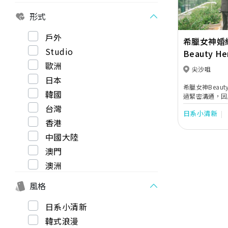
形式
戶外
希臘女神婚
Studio
Beauty He
歐洲
尖沙咀
日本
希臘女神Beau
韓國
過緊密溝通，因
攝路線，使新人
台灣
日系小清新
貼心地提供全方
香港
神提供一站式婚
務。
中國大陸
澳門
澳洲
風格
日系小清新
韓式浪漫