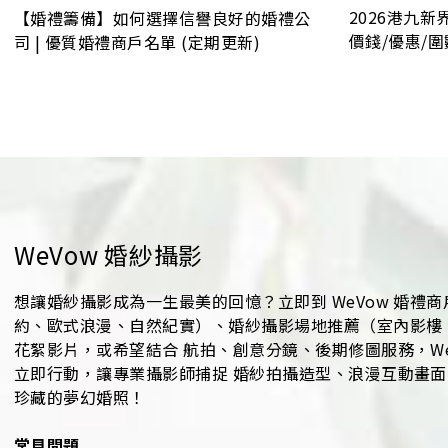
2026港九新
【婚禮籌備】如何選擇信譽良好的婚禮公
價錢/優惠/圍
司 | 優質婚禮商戶名單 (定期更新)
WeVow 婚紗攝影
想讓婚紗攝影成為一生最美的回憶？立即到 WeVow 婚禮商戶
約、歐式浪漫、自然紀實）、婚紗攝影場地推薦（室內影樓、戶
花絮影片，或希望結合 航拍、創意分鏡、後期修圖服務，W
立即行動，讓專業攝影師捕捉 婚紗拍攝造型、浪漫互動畫面
珍藏的夢幻婚照！
常見問題