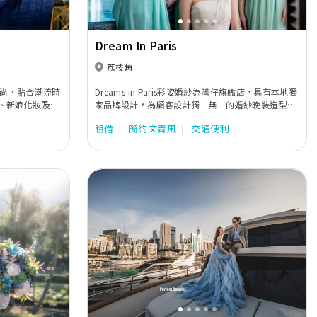
Dream In Paris
荔枝角
供時尚、貼合潮流時
Dreams in Paris彩姿婚紗為灣仔旗艦店，具有本地獨
、新娘化妝及髮
家品牌設計，為顧客設計獨一無二的婚紗晚裝造型，
令新人更輕鬆籌
適合不同設計需求的新娘。另有媽咪/主人家/宴會服/
租借
簡約文青風
交通便利
姊妹裙/租借及訂造服務，且提供專業星级化妝髮
型：新娘妝頭/姊妹妝頭/主人家妝頭/男士妝頭及形象
指導。主打婚紗化妝之外，我們亦有一條龍服務，
Pre wedding 、Big day攝影錄影、專業大妗上頭斟
茶出入門服務、甚至Big Day前人手美容服務，內外
兼備，務求為新人提供優質的婚禮服務，令客人婚禮
達至完美。 具有20 年化妝及婚禮經驗，歡迎各位預
約查詢，在灣仔1000尺舒適的環境下，見証婚禮過程
的成長。我們團隊會貼心為大家服務及解答。你們的
支持就是我們前進的動力。
Next
Previous
Next