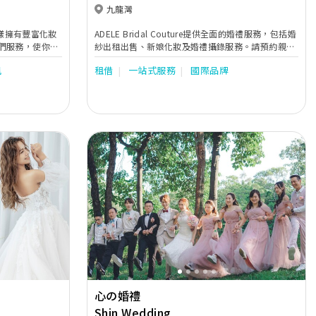
九龍灣
同樣擁有豐富化妝
ADELE Bridal Couture提供全面的婚禮服務，包括婚
們服務，使你們
紗出租出售、新娘化妝及婚禮攝錄服務。請預約親臨
本店，讓我們爲你提供專業的建議。
風
租借
一站式服務
國際品牌
Next
Previous
Next
心の婚禮
Shin Wedding