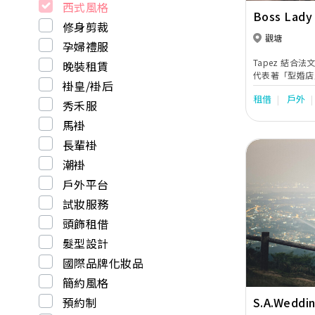
西式風格
Boss Lady
修身剪裁
Photograp
觀塘
孕婦禮服
Tapez 結合法
晚裝租賃
代表著「型婚店
褂皇/褂后
不同的驚喜，並
租借
戶外
更型、更潮、更
秀禾服
服，令一眾準新
馬褂
中，都成為最耀
長輩褂
潮褂
戶外平台
試妝服務
Previous
頭飾租借
髮型設計
國際品牌化妝品
簡約風格
S.A.Weddi
預約制