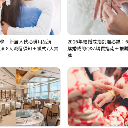
學｜新居入伙必備用品清
2026年結婚戒指挑選必讀：
法 8大流程須知＋儀式7大禁
購婚戒的Q&A購買指南＋推
牌