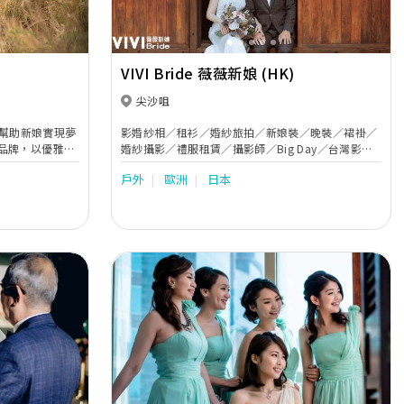
VIVI Bride 薇薇新娘 (HK)
尖沙咀
ng視幫助新娘實現夢
影婚紗相／租衫／婚紗旅拍／新娘裝／晚裝／裙褂／
品牌，以優雅且
婚紗攝影／禮服租賃／攝影師／Big Day／台灣影相
寐以求和最合適
／日本影相／歐洲影相
戶外
歐洲
日本
ing會繼續搜羅更多
計，務求給新人
Next
Previous
Next