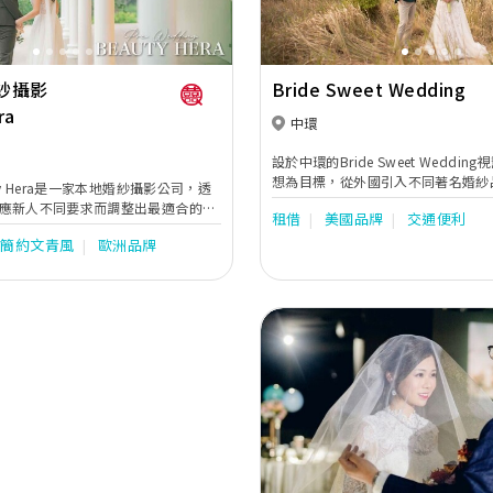
紗攝影
Bride Sweet Wedding
ra
中環
設於中環的Bride Sweet Weddi
想為目標，從外國引入不同著名婚紗
ty Hera是一家本地婚紗攝影公司，透
具時尚觸覺的設計，讓新娘挑選到夢
應新人不同要求而調整出最適合的拍
租借
美國品牌
交通便利
的嫁衣。未來Bride Sweet Wedd
的婚紗照有著連貫的故事性。同時亦
優質品牌，特別是適合東方女性的設
簡約文青風
歐洲品牌
位的婚嫁服務。位於婚紗街的希臘女
帶來完美的體驗。
紗外租，婚紗攝影及婚紗攝錄等服
Previous