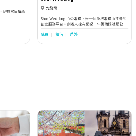
九龍灣
、結婚當日攝影
Shin Wedding 心の婚禮，是一個為您婚禮而打造的
創意服務平台。創辦人擁有超過十年籌備婚禮服務的
經驗，我們用心知您所想，除了提供專業意見外，更
購買
租借
戶外
為您搜索婚禮需要的每一個細節，務求令每一對準新
人可選擇到最合適和貼身的婚禮服務。