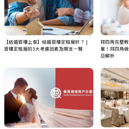
拜四角完整教
【結婚買樓上車】結婚買樓定租屋好？ |
單！拜四角做
買樓定租屋的3大考慮因素及開支一覽
忌解析