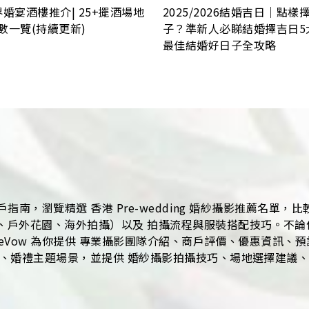
2025/2026結婚吉日｜點
界婚宴酒樓推介| 25+擺酒場地
子？準新人必睇結婚擇吉日5
數一覽(持續更新)
最佳結婚好日子全攻略
指南，瀏覽精選 香港 Pre-wedding 婚紗攝影推薦名單
外花園、海外拍攝）以及 拍攝流程與服裝搭配技巧。不論你計劃拍
eVow 為你提供 專業攝影團隊介紹、商戶評價、優惠資訊、
、婚禮主題場景，並提供 婚紗攝影拍攝技巧、場地選擇建議