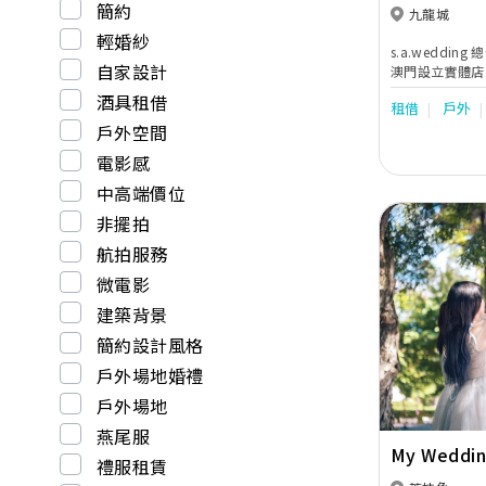
簡約
九龍城
輕婚紗
s.a.wedd
自家設計
澳門設立實體店
眾多著名藝人指
酒具租借
租借
戶外
戶外空間
電影感
中高端價位
非擺拍
航拍服務
微電影
建築背景
Previous
簡約設計風格
戶外場地婚禮
戶外場地
燕尾服
My Wedding
禮服租賃
Seasons