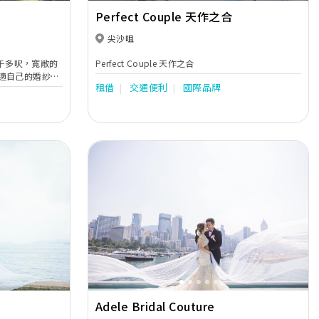
Perfect Couple 天作之合
尖沙咀
地四千多呎，寬敞的
Perfect Couple 天作之合
適自己的婚紗晚
租借
交通便利
國際品牌
包括攝影、化妝
新人打造完滿的
Next
Previous
Next
Adele Bridal Couture