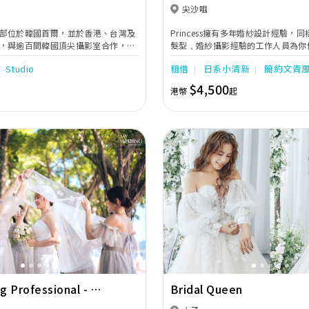
尖沙咀
ing 總部位於韓國首爾，並於香港、台灣及
Princess擁有多年婚紗設計經驗，
，與逾百間韓國頂尖攝影室合作，是
髮型﹑婚紗攝影經驗的工作人員為你
名的星級團隊。
省卻不少籌備婚禮的煩惱。
Studio
租借
日系小清新
簡約文青
$4,500
港幣
起
Next
Previous
 Professional - My
Bridal Queen
 四季薈