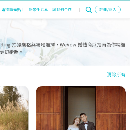
婚禮籌備貼士
新婚生活易
與我們合作
|
註冊/登入
ing 拍攝風格與場地選擇，WeVow 婚禮商戶指南為你精選
夢幻婚照。
清除所有
Next
Previous
Next