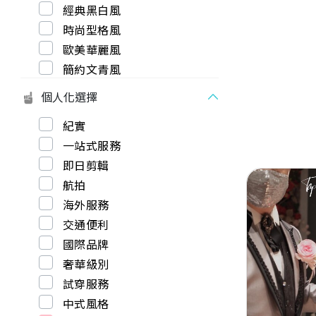
經典黑白風
時尚型格風
歐美華麗風
簡約文青風
個人化選擇
紀實
一站式服務
即日剪輯
航拍
海外服務
交通便利
國際品牌
Previous
奢華級別
試穿服務
中式風格