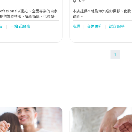
太子
 Professional以貼心、全面專業的自家
本店提供本地及海外婚紗攝影、化妝
提供婚紗禮服、攝影攝錄、化妝髮
錄影。
導等服務，讓您以最完美姿態享受甜
設計
一站式服務
租借
交通便利
試穿服務
1