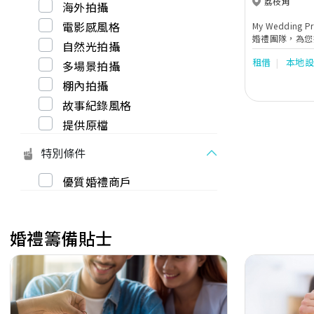
荔枝角
海外拍攝
電影感風格
My Wedding
婚禮團隊，為您
自然光拍攝
型、婚禮流程指
租借
本地
蜜難忘的婚禮。
多場景拍攝
棚內拍攝
故事紀錄風格
提供原檔
特別條件
優質婚禮商戶
婚禮籌備貼士