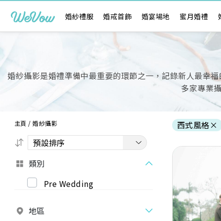
婚紗禮服
婚戒首飾
婚宴場地
蜜月婚禮
婚紗攝影是婚禮準備中最重要的環節之一，記錄新人最幸福的時刻
多家專業
主頁
/
婚紗攝影
西式風格
×
類別
Pre Wedding
Previous
地區