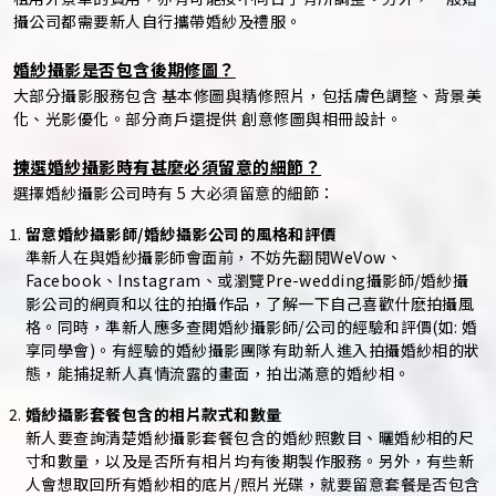
租用外景車的費用，亦有可能按不同日子有所調整。另外，一般婚
攝公司都需要新人自行攜帶婚紗及禮服。
婚紗攝影是否包含後期修圖？
大部分攝影服務包含 基本修圖與精修照片，包括膚色調整、背景美
化、光影優化。部分商戶還提供 創意修圖與相冊設計。
揀選婚紗攝影時有甚麼必須留意的細節？
選擇婚紗攝影公司時有 5 大必須留意的細節：
留意婚紗攝影師/婚紗攝影公司的風格和評價
準新人在與婚紗攝影師會面前，不妨先翻閱WeVow、
Facebook、Instagram、或瀏覽Pre-wedding攝影師/婚紗攝
影公司的網頁和以往的拍攝作品，了解一下自己喜歡什麽拍攝風
格。同時，準新人應多查閲婚紗攝影師/公司的經驗和評價(如: 婚
享同學會)。有經驗的婚紗攝影團隊有助新人進入拍攝婚紗相的狀
態，能捕捉新人真情流露的畫面，拍出滿意的婚紗相。
婚紗攝影套餐包含的相片款式和數量
新人要查詢清楚婚紗攝影套餐包含的婚紗照數目、曬婚紗相的尺
寸和數量，以及是否所有相片均有後期製作服務。另外，有些新
人會想取回所有婚紗相的底片/照片光碟，就要留意套餐是否包含