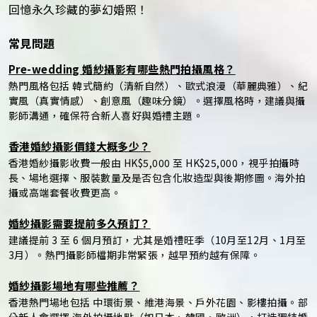
回憶永久珍藏的夢幻婚照！
常見問題
Pre-wedding 婚紗攝影有哪些熱門拍攝風格？
熱門風格包括 韓式簡約（清新自然）、歐式浪漫（華麗典雅）、紀
實風（真實情感）、創意風（趣味分鏡）。選擇風格時，建議與攝
影師溝通，確保符合新人喜好與婚禮主題。
香港婚紗攝影價錢大概多少？
香港婚紗攝影收費一般由 HK$5,000 至 HK$25,000，視乎拍攝時
長、場地選擇、服裝數量及是否包含化妝造型與後期修圖。海外拍
攝或高端套餐收費更高。
婚紗攝影需要提前多久預訂？
建議提前 3 至 6 個月預訂，尤其是婚禮旺季（10月至12月、1月至
3月）。熱門攝影師檔期非常緊張，越早預約越有保障。
婚紗攝影場地有哪些推薦？
香港熱門場地包括 中環街景、維港海景、戶外花園、影樓拍攝。部