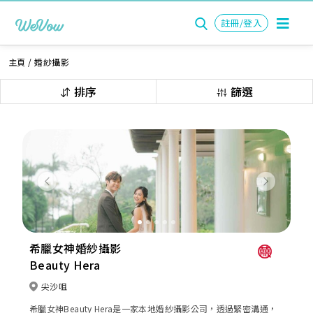
註冊/登入
主頁
/
婚紗攝影
排序
篩選
Previous
Next
希臘女神婚紗攝影
Beauty Hera
尖沙咀
希臘女神Beauty Hera是一家本地婚紗攝影公司，透過緊密溝通，