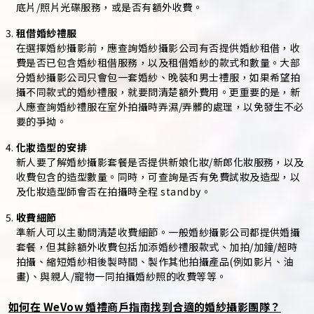
底片/照片光碟服務，或是否有額外收費。
租借婚紗禮服
在選擇婚紗攝影前，應查詢婚紗攝影公司有否提供婚紗租借，收
費是否已包含婚紗租借服務，以及租借婚紗的款式和數量。大部
分婚紗攝影公司只會包一套婚紗、晚裝和男士禮服，如果希望拍
攝不同款式的婚紗禮服，就要問清楚額外費用。更重要的是，新
人應查詢婚紗禮服在室外拍攝時弄濕/弄髒的處理，以免發生不必
要的爭拗。
化妝造型的安排
新人要了解婚紗攝影套餐是否提供新娘化妝/新郎化妝服務，以及
收費包含的造型數量。同時，可查詢是否有免費試妝及造型，以
及化妝造型師會否在拍攝時全程 standby。
收費細節
準新人可以主動問清楚收費細節。一般婚紗攝影公司都提供婚攝
套餐，但其餘額外收費包括加添婚紗禮服款式、加拍/加鐘/超時
拍攝、縮短婚紗相後製時間、製作其他拍攝產品(例如影片、油
畫)、與親人/寵物一同拍攝婚紗照的收費等等。
如何在 WeVow 婚禮商戶指南找到合適的婚紗攝影團隊？