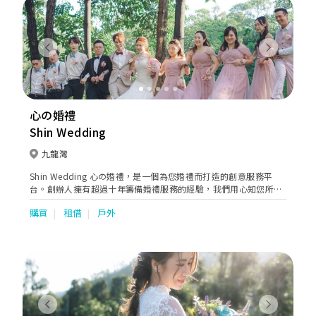
人婚禮達至完美。 具有20 年化妝及婚禮經驗，歡迎各位預約查
詢，在灣仔1000尺舒適的環境下，見証婚禮過程的成長。我們團隊
會貼心為大家服務及解答。你們的支持就是我們前進的動力。
Previous
Next
心の婚禮
Shin Wedding
九龍灣
Shin Wedding 心の婚禮，是一個為您婚禮而打造的創意服務平
台。創辦人擁有超過十年籌備婚禮服務的經驗，我們用心知您所
想，除了提供專業意見外，更為您搜索婚禮需要的每一個細節，務
購買
租借
戶外
求令每一對準新人可選擇到最合適和貼身的婚禮服務。
Previous
Next