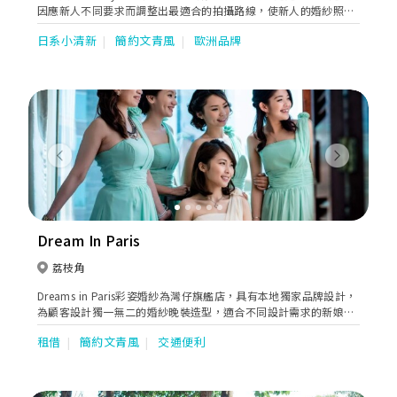
因應新人不同要求而調整出最適合的拍攝路線，使新人的婚紗照有
著連貫的故事性。同時亦貼心地提供全方位的婚嫁服務。位於婚紗
日系小清新
簡約文青風
歐洲品牌
街的希臘女神提供一站式婚紗外租，婚紗攝影及婚紗攝錄等服務。
Previous
Next
Dream In Paris
荔枝角
Dreams in Paris彩姿婚紗為灣仔旗艦店，具有本地獨家品牌設計，
為顧客設計獨一無二的婚紗晚裝造型，適合不同設計需求的新娘。
另有媽咪/主人家/宴會服/姊妹裙/租借及訂造服務，且提供專業星
租借
簡約文青風
交通便利
级化妝髮型：新娘妝頭/姊妹妝頭/主人家妝頭/男士妝頭及形象指
導。主打婚紗化妝之外，我們亦有一條龍服務，Pre wedding 、
Big day攝影錄影、專業大妗上頭斟茶出入門服務、甚至Big Day前
人手美容服務，內外兼備，務求為新人提供優質的婚禮服務，令客