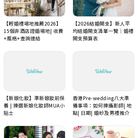
【2026結婚開支】新人平
【輕婚禮場地推薦2026】
均結婚開支清單一覽｜婚禮
15個非酒店證婚場地| 收費
開支預算表
+風格+查詢連結
香港Pre-wedding八大準
【新娘化妝】準新娘妝前保
備事項：如何揀攝影師| 地
養 | 揀選新娘化妝師MUA小
點| 日期| 婚紗及男禮推介
貼士