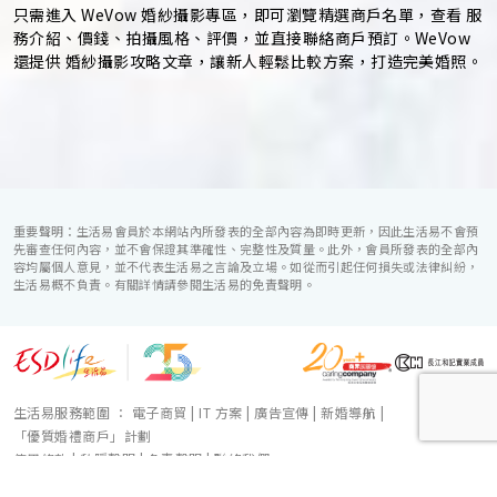
只需進入 WeVow 婚紗攝影專區，即可瀏覽精選商戶名單，查看 服
務介紹、價錢、拍攝風格、評價，並直接聯絡商戶預訂。WeVow
還提供 婚紗攝影攻略文章，讓新人輕鬆比較方案，打造完美婚照。
重要聲明：生活易會員於本網站內所發表的全部內容為即時更新，因此生活易不會預
先審查任何內容，並不會保證其準確性、完整性及質量。此外，會員所發表的全部內
容均屬個人意見，並不代表生活易之言論及立場。如從而引起任何損失或法律糾紛，
生活易概不負責。有關詳情請參閱生活易的免責聲明。
生活易服務範圍 ：
電子商貿
|
IT 方案
|
廣告宣傳
|
新婚導航
|
「優質婚禮商戶」計劃
使用條款
|
私隱聲明
|
免責聲明
|
聯絡我們
© ESD Services Limited 2000-2026