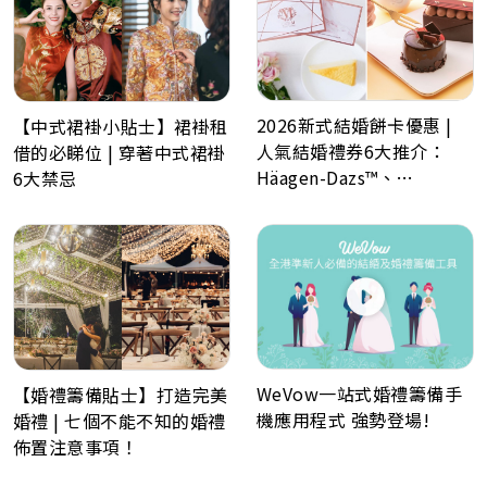
2026新式結婚餅卡優惠 |
【中式裙褂小貼士】裙褂租
人氣結婚禮券6大推介：
借的必睇位 | 穿著中式裙褂
Häagen-Dazs™、
6大禁忌
GODIVA、Lady M、Paul
Lafayet、Lucullus 龍島
WeVow一站式婚禮籌備手
【婚禮籌備貼士】打造完美
機應用程式 強勢登場!
婚禮 | 七個不能不知的婚禮
佈置注意事項！