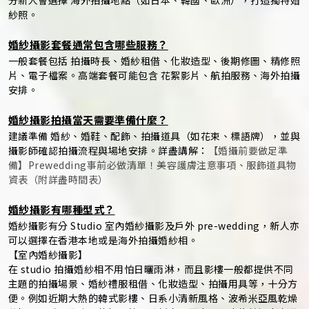
分新人會選擇 海外拍攝地點（如日本、韓國、歐洲），打造獨特婚
紗照。
婚紗攝影套餐通常包含哪些服務？
一般套餐包括 拍攝時長、婚紗租借、化妝造型、後期修圖、精修照
片、電子檔案。高端套餐可能包含 花絮影片、航拍服務、海外拍攝
安排。
婚紗攝影拍攝當天需要準備什麼？
建議準備 婚紗、婚鞋、配飾、拍攝道具（如花束、標語牌），並與
攝影師確認拍攝流程與場地安排。詳盡講解：
【婚攝前要做足準
備】Prewedding事前必做清單！美容護膚注意事項、服飾道具物
資表（附詳盡時間表）
婚紗攝影有哪種型式？
婚紗攝影有分 Studio 室內婚紗攝影及戶外 pre-wedding，新人亦
可以選擇在香港本地或是海外拍攝婚紗相。
【室內婚紗攝影】
在 studio 拍攝婚紗相不用怕日曬雨淋，而且影樓一般都提供不同
主題的拍攝場景、婚紗禮服租借、化妝造型、拍攝用具等，十分方
便。例如近期大熱的韓式影樓、日系小清新風格、波希米亞風乾燥