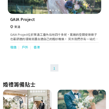
GAIA Project
葵涌
GAIA Project位於葵涌工廈內佔地四千多呎，寬敞的空間使新娘子
在最舒適的環境挑選合適自己的婚紗晚裝。 另外我們亦有一站式婚
禮服務包括攝影、化妝 、男士禮服訂製、紅酒批發等等，為新人打
租借
戶外
香港
造完滿的婚禮體驗。
1
婚禮籌備貼士