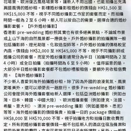
花場景、歐洲復古風格場景等，讓新人不用出國，也能拍攝出充滿
異國風情的婚紗相。影樓婚紗攝影租婚紗的價錢由 HK$1,500 至
HK$15,000 不等，視乎不同婚紗攝影工作室的套餐而定。而拍攝
時間一般為 2 至 6 小時，新人可以按自己的需要，選擇合適的婚紗
攝影套餐。 【戶外婚紗攝影】
香港影 pre-wedding 婚紗照其實也有很多絕美景點，不論城市景
或上山下海的自然風景都一應俱全。戶外婚紗攝影的拍攝團隊一般
包括攝影師、燈光助理、化妝造型師等。戶外婚紗拍攝的價格較室
內高，價錢由 HK$2,000 至 HK$45,000 不等，視乎不同攝影師或
婚攝公司的套餐，而室外婚紗攝影通常分為半日（拍攝時間為 2 至
4 小時）或全日拍攝（拍攝時間為 6 至 9 小時）。值得留意的是，
大部分半日婚紗攝影套餐都不包婚紗禮服租借，要額外另收租借費
用。 【海外婚紗攝影】
不少新人喜愛到海外拍攝婚紗相，除了因為外國的浪漫氣氛、風景
更唯美外，還可以順便去一趟旅行。很多 Pre-wedding 婚紗攝影
公司會提供海外婚攝套餐給新人選擇，包括亞洲婚紗攝影（例如台
灣、日本、韓國、中國大陸）、歐洲婚攝套餐（例如捷克、法國、
希臘、意大利）、澳洲 pre-wedding 攝影（例如墨爾本、悉尼）
等等。海外婚紗攝影的價錢偏貴，拍攝一日的 package 價錢由
HK$8,000 至 HK$70,000 不等，視乎拍攝地方和拍攝日數收費而
定。所有的婚紗攝影套餐價錢一般不包括新人的酒店住宿及機票和