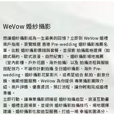
WeVow 婚紗攝影
想讓婚紗攝影成為一生最美的回憶？立即到 WeVow 婚禮
商戶指南，瀏覽精選 香港 Pre-wedding 婚紗攝影推薦名
單，比較 婚紗攝影價錢與套餐，並探索 拍攝風格選擇（如
韓式簡約、歐式浪漫、自然紀實）、婚紗攝影場地推薦
（室內影樓、戶外花園、海外拍攝）以及 拍攝流程與服裝
搭配技巧。不論你計劃拍攝 全日婚紗攝影、海外 Pre-
wedding、婚紗攝影花絮影片，或希望結合 航拍、創意分
鏡、後期修圖服務，WeVow 為你提供 專業攝影團隊介
紹、商戶評價、優惠資訊、預訂流程，讓你輕鬆完成婚禮
準備。
立即行動，讓專業攝影師捕捉 婚紗拍攝造型、浪漫互動畫
面、婚禮主題場景，並提供 婚紗攝影拍攝技巧、場地選擇
建議、婚紗攝影化妝造型服務，打造一場 幸福氛圍滿分、