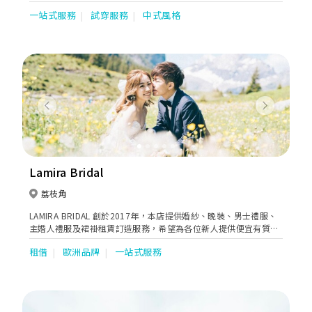
影等。無論您需要哪些服務，我們都能夠為您提供最優質的服務，
一站式服務
試穿服務
中式風格
讓您在婚禮當天享受到最完美的體驗。 除了提供全面的婚禮服務
外，Miss Suki Wedding 非常重視客人的需求和體驗。我們始終將
客人的滿意度放在首位，致力於為每一位新人打造最滿意和最難忘
的婚禮體驗。我們的服務團隊具有豐富的經驗和敏銳的洞察力，能
夠根據客人的喜好和需求，為客人打造獨一無二的婚禮風格。 為了
令婚禮更加完美，Miss Suki Wedding 的服務團隊會提前與客人溝
通，確定客人的需求和喜好，並根據客人的需求和喜好，為客人打
造獨特的婚禮風格。在婚禮當天，我們的服務團隊會全程陪伴客
Previous
Next
人，確保每一個細節都能夠完美呈現，讓客人能夠全身心地享受婚
禮當天的美好時光。如果您正在尋找一家能夠為您提供最優質婚禮
服務的公司，Miss Suki Wedding 將會是您最好的選擇!
Lamira Bridal
荔枝角
LAMIRA BRIDAL 創於2017年，本店提供婚紗、晚裝、男士禮服、
主婚人禮服及裙褂租賃訂造服務，希望為各位新人提供便宜有質素
的優質服務。
租借
歐洲品牌
一站式服務