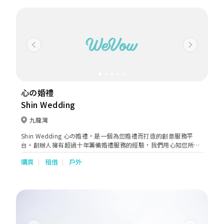
影，婚紗租賃，過大禮，婚禮攝錄等等相關服務。
Previous
Next
心の婚禮
Shin Wedding
九龍灣
Shin Wedding 心の婚禮，是一個為您婚禮而打造的創意服務平
台。創辦人擁有超過十年籌備婚禮服務的經驗，我們用心知您所
想，除了提供專業意見外，更為您搜索婚禮需要的每一個細節，務
購買
租借
戶外
求令每一對準新人可選擇到最合適和貼身的婚禮服務。