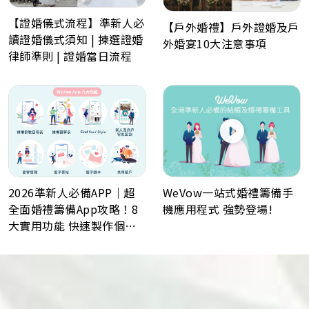
【證婚儀式流程】準新人必
【戶外婚禮】戶外證婚及戶
讀證婚儀式須知 | 揀選證婚
外婚宴10大注意事項
律師準則 | 證婚當日流程
WeVow一站式婚禮籌備手
2026準新人必備APP｜超
機應用程式 強勢登場!
全面婚禮籌備App攻略！8
大實用功能 快速製作個人
化喜帖、電子餅卡、婚禮倒
數日程表、預算表、婚禮商
戶一鍵查詢