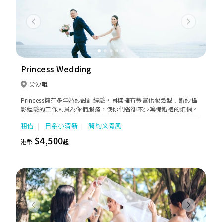
Previous
Next
Princess Wedding
尖沙咀
Princess擁有多年婚紗設計經驗，同樣擁有豐富化妝髮型﹑婚紗攝
影經驗的工作人員為你們服務，使你們省卻不少籌備婚禮的煩惱。
租借
日系小清新
簡約文青風
$4,500
港幣
起
Previous
Next