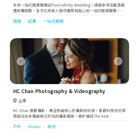
本地一站式婚禮服務店Pure Infinity Wedding，透過多年活動及婚
禮統籌經驗，全方位為新人提供優質和貼心的一站式婚嫁服務，包
括婚紗禮服租賃、婚紗攝影、婚禮當日攝錄影、新娘化妝造型設
租借
紀實
一站式服務
計、過大禮、婚禮司儀及婚禮統籌等。用貼心而專業的服務態度，
致力制訂個人化、優質而高性價比的完美婚禮，為每對新人送上純
粹真摯的祝福。
Previous
Next
HC Chan Photography & Videography
上環
HC Chan 喜歡攝影，專注熱誠用心於攝影的初衷。喜歡利用任何資
源組合出多種破格又好玩的攝影風格。善於補捉The best
moment，為每位客人留住難忘最珍貴的一𣊬間。透過攝影把真實
戶外
Studio
歐洲
和美感和諧地展現出來，希望透過照片表現出當中的故事及意義。
HC Chan 創立了一所攝影工作室，位於香港上環，除了專注於婚禮
攝影外，也專業於商業攝影。工作室提供婚禮一站式服務，婚紗攝