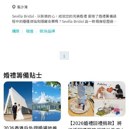
長沙灣
Sevilla Bridal - 以新娘的心，成就您的完美婚禮 厭倦了婚禮籌備過
程中的種種煩惱和隱藏收費嗎？Sevilla Bridal 由一對親身經歷過新
人苦惱的夫妻創立，我們決心為您帶來一個完全不同的貼心體驗。
購買
租借
歐洲品牌
我們的承諾： 專業團隊，由您親選：告別攝影師和化妝師的隨機指
派，您可以親自挑選心儀的合作夥伴，質素有保證。 全店任揀，劃
一收費：無論是歐美品牌婚紗、大拖尾款式，還是華麗褂后，全店
所有款式均劃一收費，無需額外付費。 價格透明，絕無隱憂：我們
堅持誠信經營，所有收費在預約前已清晰列明，絕無任何隱藏費
1
用。 Google 4.8分好評：感謝眾多新人的支持與信賴，我們在
Google 上獲得 4.8 分的超高評價，是您信心的保證。 從單租一件
夢幻婚紗，到無憂的婚禮一條龍服務，Sevilla Bridal 都能為您貼心
婚禮籌備貼士
打點。讓我們以新娘的心，為您打造一個畢生難忘的完美婚禮。
【2026婚禮回禮捐款】將
2026香港戶外證婚場地推