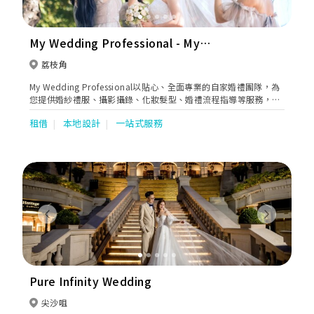
My Wedding Professional - My
Seasons 四季薈
荔枝角
My Wedding Professional以貼心、全面專業的自家婚禮團隊，為
您提供婚紗禮服、攝影攝錄、化妝髮型、婚禮流程指導等服務，讓
您以最完美姿態享受甜蜜難忘的婚禮。
租借
本地設計
一站式服務
Previous
Next
Pure Infinity Wedding
尖沙咀