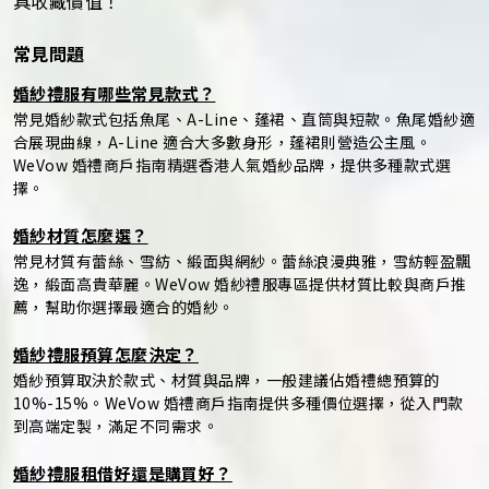
具收藏價值！
常見問題
婚紗禮服有哪些常見款式？
常見婚紗款式包括魚尾、A-Line、蓬裙、直筒與短款。魚尾婚紗適
合展現曲線，A-Line 適合大多數身形，蓬裙則營造公主風。
WeVow 婚禮商戶指南精選香港人氣婚紗品牌，提供多種款式選
擇。
婚紗材質怎麼選？
常見材質有蕾絲、雪紡、緞面與網紗。蕾絲浪漫典雅，雪紡輕盈飄
逸，緞面高貴華麗。WeVow 婚紗禮服專區提供材質比較與商戶推
薦，幫助你選擇最適合的婚紗。
婚紗禮服預算怎麼決定？
婚紗預算取決於款式、材質與品牌，一般建議佔婚禮總預算的
10%-15%。WeVow 婚禮商戶指南提供多種價位選擇，從入門款
到高端定製，滿足不同需求。
婚紗禮服租借好還是購買好？