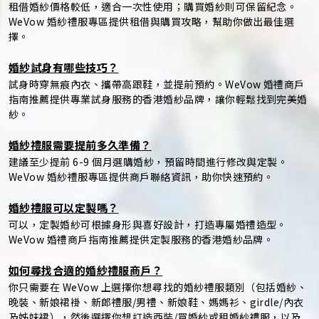
租借婚紗價格較低，適合一次性使用；購買婚紗則可保留紀念。
WeVow 婚紗禮服專區提供租借與購買攻略，幫助你做出最佳選
擇。
婚紗試身有哪些技巧？
試身時穿無痕內衣、攜帶高跟鞋，並提前預約。WeVow 婚禮商戶
指南推薦提供專業試身服務的香港婚紗品牌，讓你輕鬆找到完美婚
紗。
婚紗禮服需要提前多久準備？
建議至少提前 6-9 個月選購婚紗，預留時間進行修改與定製。
WeVow 婚紗禮服專區提供商戶聯絡資訊，助你快速預約。
婚紗禮服可以定製嗎？
可以，定製婚紗可根據身形與喜好設計，打造專屬婚禮造型。
WeVow 婚禮商戶指南推薦提供定製服務的香港婚紗品牌。
如何尋找合適的婚紗禮服商戶？
你只需要在 WeVow 上選擇你想尋找的婚紗禮服類別（包括婚紗、
晚裝、新娘裙褂、新郎禮服/男禮、新娘鞋、媽媽衫、girdle/內衣
及姊妹裙），然後選擇你想訂造西裝/買婚紗或租婚紗禮服，以及