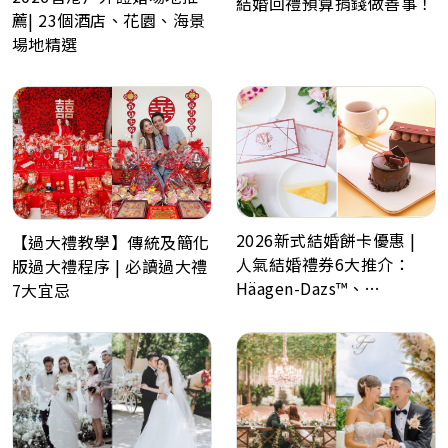
結婚回禮預算捐錢做善事！
薦| 23個酒店、花園、海景
場地精選
2026新式結婚餅卡優惠 |
【過大禮教學】傳統及簡化
人氣結婚禮券6大推介：
版過大禮程序 | 必讀過大禮
Häagen-Dazs™、
7大宜忌
GODIVA、Lady M、Paul
Lafayet、Lucullus 龍島