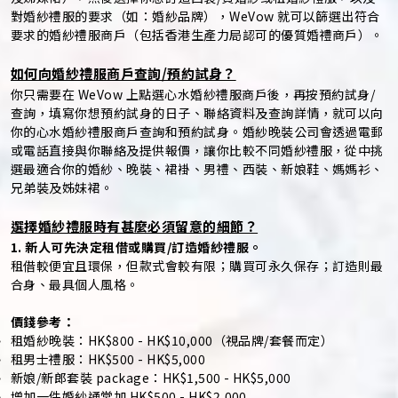
對婚紗禮服的要求（如：婚紗品牌），WeVow 就可以篩選出符合
要求的婚紗禮服商戶（包括香港生產力局認可的優質婚禮商戶）。
如何向婚紗禮服商戶查詢/預約試身？
你只需要在 WeVow 上點選心水婚紗禮服商戶後，再按預約試身/
查詢，填寫你想預約試身的日子、聯絡資料及查詢詳情，就可以向
你的心水婚紗禮服商戶查詢和預約試身。婚紗晚裝公司會透過電郵
或電話直接與你聯絡及提供報價，讓你比較不同婚紗禮服，從中挑
選最適合你的婚紗、晚裝、裙褂、男禮、西裝、新娘鞋、媽媽衫、
兄弟裝及姊妹裙。
選擇婚紗禮服時有甚麼必須留意的細節？
1. 新人可先決定租借或購買/訂造婚紗禮服。
租借較便宜且環保，但款式會較有限；購買可永久保存；訂造則最
合身、最具個人風格。
價錢參考：
租婚紗晚裝：HK$800 - HK$10,000（視品牌/套餐而定）
租男士禮服：HK$500 - HK$5,000
新娘/新郎套裝 package：HK$1,500 - HK$5,000
增加一件婚紗通常加 HK$500 - HK$2,000