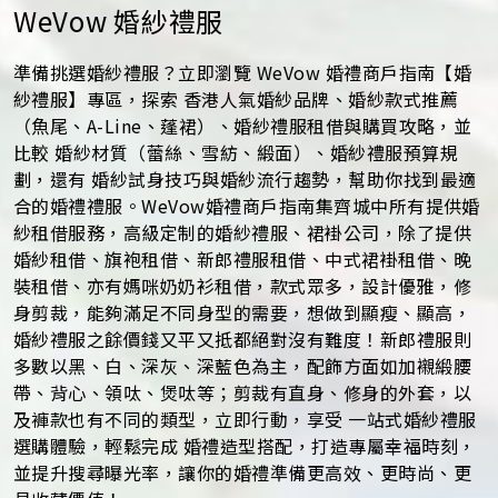
WeVow 婚紗禮服
準備挑選婚紗禮服？立即瀏覽 WeVow 婚禮商戶指南【婚
紗禮服】專區，探索 香港人氣婚紗品牌、婚紗款式推薦
（魚尾、A-Line、蓬裙）、婚紗禮服租借與購買攻略，並
比較 婚紗材質（蕾絲、雪紡、緞面）、婚紗禮服預算規
劃，還有 婚紗試身技巧與婚紗流行趨勢，幫助你找到最適
合的婚禮禮服。WeVow婚禮商戶指南集齊城中所有提供婚
紗租借服務，高級定制的婚紗禮服、裙褂公司，除了提供
婚紗租借、旗袍租借、新郎禮服租借、中式裙褂租借、晚
裝租借、亦有媽咪奶奶衫租借，款式眾多，設計優雅，修
身剪裁，能夠滿足不同身型的需要，想做到顯瘦、顯高，
婚紗禮服之餘價錢又平又抵都絕對沒有難度！新郎禮服則
多數以黑、白、深灰、深藍色為主，配飾方面如加襯緞腰
帶、背心、領呔、煲呔等；剪裁有直身、修身的外套，以
及褲款也有不同的類型，立即行動，享受 一站式婚紗禮服
選購體驗，輕鬆完成 婚禮造型搭配，打造專屬幸福時刻，
並提升搜尋曝光率，讓你的婚禮準備更高效、更時尚、更