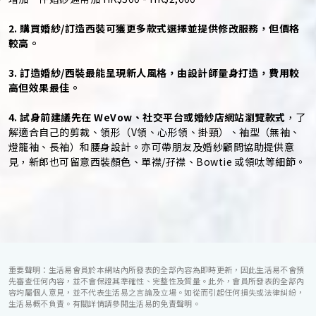
2. 購買婚紗/訂造西裝可獲更多款式選擇並提供修改服務，但價格
較高。
3. 訂造婚紗/西裝最能呈現新人風格，由設計師量身打造，費用較
高但效果最佳。
4. 試身前建議先在 WeVow、社交平台或婚紗店網站瀏覽款式
，了
解適合自己的剪裁、領形（V領、心形領、掛頸）、袖型（無袖、
燈籠袖、長袖）和腰身設計。亦可帶朋友及婚紗顧問協助提供意
見，新郎也可留意西裝顏色、單襟/孖襟、Bowtie 或領呔等細節。
重要聲明：生活易會員於本網站內所發表的全部內容為即時更新，因此生活易不會預
先審查任何內容，並不會保證其準確性、完整性及質量。此外，會員所發表的全部內
容均屬個人意見，並不代表生活易之言論及立場。如從而引起任何損失或法律糾紛，
生活易概不負責。有關詳情請參閱生活易的免責聲明。