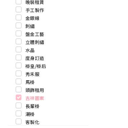
晚裝租賃
手工製作
金銀線
刺繡
盤金工藝
立體刺繡
水晶
度身訂造
褂皇/褂后
秀禾服
馬褂
頭飾租用
吉祥圖案
長輩褂
潮褂
客製化