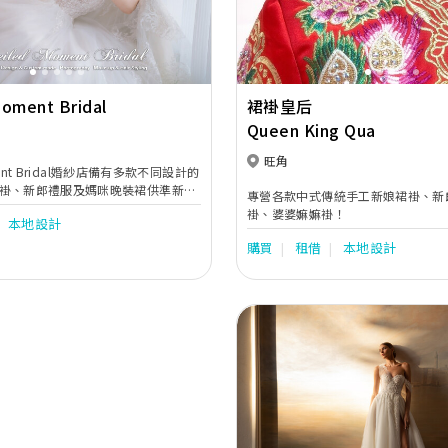
Moment Bridal
裙褂皇后
Queen King Qua
旺角
oment Bridal婚紗店備有多款不同設計的
褂、新郎禮服及媽咪晚裝裙供準新人
專營各款中式傳統手工新娘裙褂、新
ng或Big Day租借。專業設計師可更為新
褂、婆婆嫲嫲褂！
本地設計
無二的婚紗及晚裝。
購買
租借
本地設計
Previous