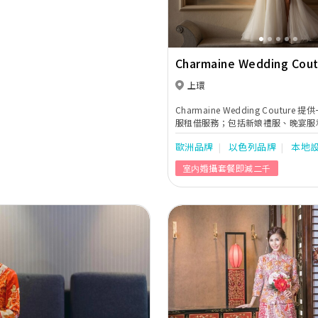
Charmaine Wedding Cout
上環
Charmaine Wedding Coutur
服租借服務；包括新娘禮服、晚宴服
旨在為每對尊貴的新人找到他們夢寐
歐洲品牌
以色列品牌
本地
服。我們的婚紗來自全球多款國際追
牌包括，例如Aire Barcelona、Anna
室内婚攝套餐即減二千
Grig及Nicole Spose等和自家品牌“C
Brand”。除了租衫服務外、我們
髮型設計、Pre-wedding服務、Big
龍服務。
Next
Previous