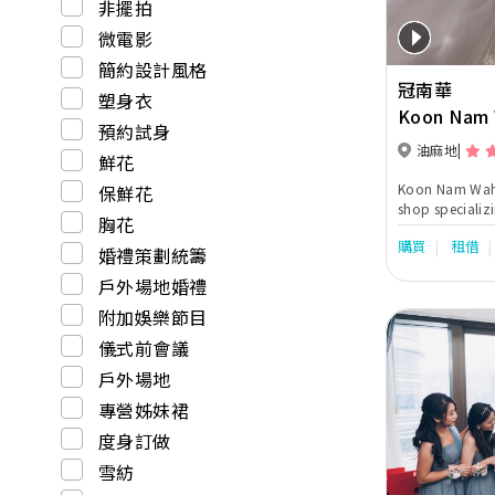
非擺拍
微電影
簡約設計風格
冠南華
塑身衣
Koon Nam 
預約試身
油麻地
鮮花
Koon Nam Wah B
保鮮花
shop specializi
胸花
style wedding d
購買
租借
Chinese tradit
婚禮策劃統籌
Ma Kuas) Our Kowloon shop is located at
戶外場地婚禮
Jordan. The ma
sq ft with 2 storeys. Western attires 
附加娛樂節目
over 3800 sq ft
儀式前會議
wedding, eveni
mother dresses . We are authorized retaile
戶外場地
the following B
專營姊妹裙
Barcelona, Luna
Couture, Nicole
Previous
度身訂做
Jolies, Nicole 
Enzoani, Pen-Li
雪紡
Kitty Chen Cout