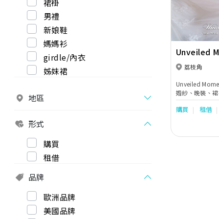
裙褂
男禮
新娘鞋
媽媽衫
Unveiled 
girdle/內衣
荔枝角
姊妹裙
Unveiled M
婚紗、晚裝、裙
地區
Pre-Weddi
購買
租借
娘度身訂造獨一
形式
購買
租借
品牌
歐洲品牌
美國品牌