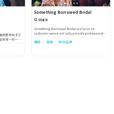
Something Borrowed Bridal
銅鑼灣
Something Borrowed Bridal we focus on
customer service not only provide professional
廠房堅持純手工
service and advice, also offering high quality
全采用一針一綫
購買
租借
歐洲品牌
material bridal gown. We provide custom made
的執著承傳著
and rental service to our B2B which including
在龍鳯褂上。選
Wedding Gown, Evening Gown, Chinese style
純真絲緞為底
wedding gown and Tuxedo.