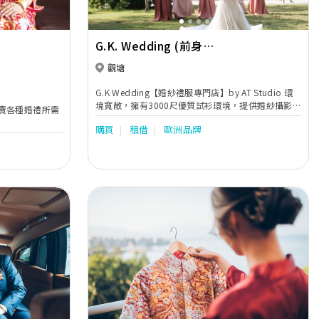
G.K. Wedding (前身
Genevieve.K 婚紗禮服專門店)
觀塘
G.K Wedding【婚紗禮服專門店】by AT Studio 環
境寬敞，擁有3000尺優質試衫環境，提供婚紗攝影
賣各種婚禮所需
Pre-wedding，婚紗外租服務，Bigday攝錄及
購買
租借
歐洲品牌
Bigday Make-up，Bridal Gown Design，Pre-
Wedding Photography，Makeup等服務。更有外
國品牌婚紗租賃服務，包括以色列 NOYA，烏克蘭
Divina及波蘭MillaNova。另外亦有婚紗晚裝/中式裙
褂/男仕禮服/媽咪衫/Plus Size新娘租賃及訂造，星
級化妝及婚禮一條龍服務。
Next
Previous
Next