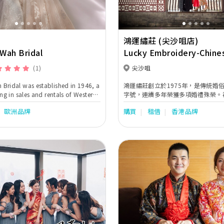
鴻運繡莊 (尖沙咀店)
Wah Bridal
Lucky Embroidery-Chine
wedding dress
(1)
尖沙咀
ridal was established in 1946, a
鴻運繡莊創立於1975年，是傳統婚
ng in sales and rentals of Western-
字號，連續多年榮獲多項婚禮殊榮。
resses and attires. as well as
師傅積極研究及改良裙褂款式，於剪
歐洲品牌
購買
租借
香港品牌
ional wedding gowns ( Qun Kuas &
身，高領富現代感的造型；在款式上
十色的頂級繡花線及釘上水晶，務求
in store occupies more than 5000
艷，更有立體感。讓新娘子既有東方
sector covers
發時尚個性魅力。
 and specializes in oversea
ng, ballroom dresses, qi bao &
rs of
ridal Brands: SAPIN: Aire
 Novias, St.Patrick, Nicole
 Milano, Niocle Colet, Nicole
Next
Previous
Aurora. USA: Enzoani, Blue by
v, Chic Nostalgia, Kitty Chen,
ure, Ivoire by Kitty Chen, Martin