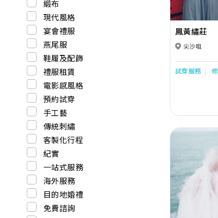
緞布
Thornburg AUST
Olympia, Miche
現代風格
Madam Burcu U
宴會禮服
鳳黃繡莊
Tener, Dominiss, K
Enzo Romano, Pe
燕尾服
尖沙咀
Ediz, Nicole M
鞋履及配飾
Cinderella Divi
Colette Dresses for mothe
禮服租賃
試穿服務
Cameron Blake,
電影感風格
Club by Rosa Clara
Wah is renowne
預約試穿
and experiences in Chinese Wedding Industr
use the finest m
手工藝
collections of Kuas. Threads of gol
傳統刺繡
are imported f
Hand embroider
客製化行程
dragons & phoe
紀實
mandarin ducks
pomegranates or peonies. A
一站式服務
good fortune ,w
海外服務
We are known f
Previous
Our manufactur
目的地婚禮
industry stand
免費諮詢
small to super 
experience ded