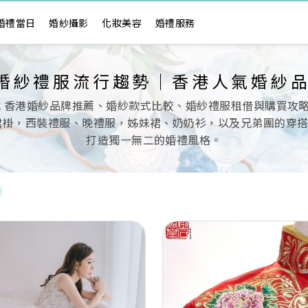
婚禮當日
婚紗攝影
化妝美容
婚禮服務
6 婚紗禮服流行趨勢｜香港人氣婚紗
找 香港婚紗品牌推薦、婚紗款式比較、婚紗禮服租借與購買攻略，
裙褂，西裝禮服、晚禮服，姊妹裙、奶奶衫，以及兄弟團的穿
打造獨一無二的婚禮風格。
Next
Previous