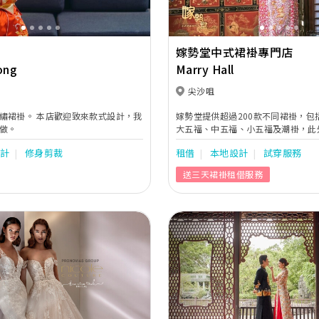
嫁勢堂中式裙褂專門店
ong
Marry Hall
尖沙咀
繡裙褂。 本店歡迎致來款式設計，我
嫁勢堂提供超過200款不同裙褂，包
做。
大五福、中五福、小五福及潮褂，此
掛，新朗用馬褂，部份款式更設多個
設計
修身剪裁
租借
本地設計
試穿服務
同體型的要求。
送三天裙褂租借服務
Next
Previous