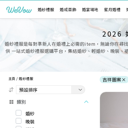
婚紗禮服
婚戒首飾
婚宴場地
蜜月婚禮
202
婚紗禮服是每對準新人在婚禮上必需的item，無論你在尋
供 一站式婚紗禮服選購平台，集結婚紗、輕婚紗、晚裝、
主頁
/
婚紗禮服
吉祥圖案
×
類別
婚紗
晚裝
Previous