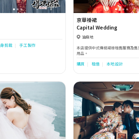
RALIA: Sophia Tolli ITALY:
la Ferriero, Dalin, /TURKEY:
KRAINE: Oksana Mukha, Ria
京華褂裙
aty Corso, Vladiyan MEN SUIT:
trelli Uomo Occassions: Tarik
Capital Wedding
oments, Marfil Barcelona, Jovani,
ne, Andrea & Leo, Eillie Wilde,
油麻地
r: Ivonne D, Montage,
修身剪裁
手工製作
本店提供中式傳統裙褂租售服務及售
 La Valetta, Tarik Ediz, Couture
用品。
 & local brands. Koon Nam
d for her outstanding techniques
購買
租借
本地設計
y. We
aterials for every piece for our
d and silver
rom France and satin from Japan.
ed with auspicious patterns of
nixes, decorated with bats,
, goldfish & flowers such as
ll of these signifies
ealth, prosperity, love & fertility.
or our exquisite workmanship.
Next
Previous
ers produce to the best of
ards covering sizes from super
large. Our tailor team with years of
icated to creating the most ideal