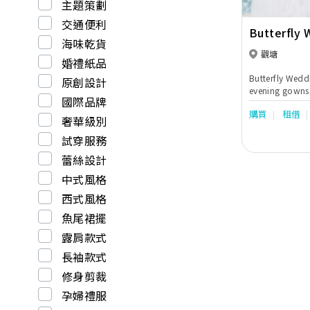
主題策劃
fits for all of our custome
customers and m
交通便利
Butterfly 
Hong Kong & southern 
海味乾貨
committed to c
觀塘
wedding for each couple.
婚禮紙品
from Rentals a
Butterfly Wed
原創設計
Bridal Makeup 
evening gowns,
Shooting to W
國際品牌
arrangement
goods & gifts
購買
租借
奢華級別
Service., Mast
Celebrant Service. We have ensured 
試穿服務
holistic servic
蕾絲設計
stage to the en
Our mission is
中式風格
life through ou
西式風格
魚尾裙擺
露肩款式
長袖款式
修身剪裁
孕婦禮服