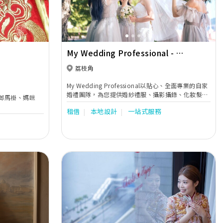
My Wedding Professional - My
Seasons 四季薈
荔枝角
My Wedding Professional以貼心、全面專業的自家
婚禮團隊，為您提供婚紗禮服、攝影攝錄、化妝髮
郎馬褂、媽咪
型、婚禮流程指導等服務，讓您以最完美姿態享受甜
租借
本地設計
一站式服務
蜜難忘的婚禮。
Next
Previous
Next