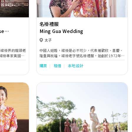
名褂禮服
se
Ming Gua Wedding
太子
俗裙褂界的龍頭老
中國人結婚，裙褂是必不可少，代表著歡欣、喜慶、
裙褂專家黃國興
隆重與祝福。裙褂老字號名褂禮服，始創於1972年，
裁上加入極佳修
提供各式各樣的裙褂、婚紗、新郎禮服、進場晚裝、
購買
租借
本地設計
採用了更多五彩
媽咪衫等，配合慇勤服務，照顧客人的一切需要，一
令裙褂色彩更鮮
直深受客人愛戴。本公司亦提供婚禮攝影、新娘化
優雅之美，又散
妝、租車等一站式婚禮服務，務求為你締造完美婚
禮。
Next
Previous
Next