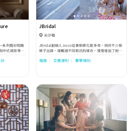
ure
JBridal
尖沙咀
e 提供一系列婚紗和晚
JBridal創辦人Joico從事新娘化妝多年，陪伴不少新
和中式裙掛等，
娘子出嫁，接觸過不同款式的嫁衣，慢慢增加了她對
以求的婚紗和禮
婚紗晚裝的認識和興趣。為了提供更優質完整的造型
設計
租借
交通便利
奢華級別
捧的11個婚紗品
服務，於本年開設了JBridal，提供婚紗晚裝租借服
 Sposa、Tanya
務，以高品質的嫁衣和優質新娘化妝服務，為新娘打
harmaine
造完美造型。
還提供新娘化妝和
 Day攝影和一條
Next
Previous
Next