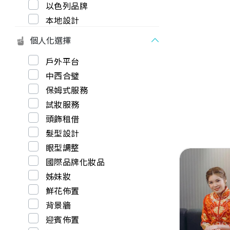
以色列品牌
本地設計
個人化選擇
戶外平台
中西合璧
保姆式服務
試妝服務
頭飾租借
髮型設計
眼型調整
國際品牌化妝品
姊妹妝
鮮花佈置
背景牆
Previous
迎賓佈置