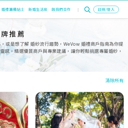
婚禮籌備貼士
新婚生活易
與我們合作
|
註冊/登入
品牌推薦
或是想了解 婚紗流行趨勢，WeVow 婚禮商戶指南為你提
搭靈感，精選優質商戶與專業建議，讓你輕鬆挑選專屬婚紗，
清除所有
Next
Previous
Next