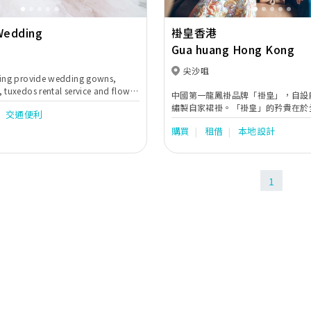
rs. We are trusted by our
any celebrities, especially in
Wedding
褂皇香港
China. Koon Nam Wah is
reating the most customized
Gua huang Hong Kong
 Our services range
尖沙咀
nd Sales of Wedding Dresses,
ding provide wedding gowns,
and Hairstyling Services, Photo
 tuxedos rental service and flower
中國第一龍鳳褂品牌「褂皇」，自設
edding Management, Betrothal
.
繡製自家裙褂。「褂皇」的矜貴在於
 & Wedding Chaperone (Tai Come)
交通便利
手工潮繡的百年傳統工藝製作，匠心
er of Ceremonies & An Oath
購買
租借
本地設計
愛，將如意吉祥與對新娘子的祝福繡
that our
用最頂級的用料及繡線，並保持着以
es covered everything from the early
面，鍍金金綫，真銀絲綫打造！
d of the creative implementation.
 to bring your wedding dream to
1
r superior services.