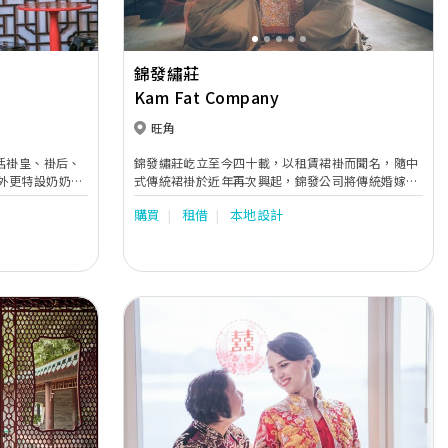
錦發繡莊
Kam Fat Company
旺角
括褂皇、褂后、
錦發繡莊屹立至今四十載，以租賃裙褂而聞名，隨中
外更特設奶奶
式傳統裙褂於近年再次興起，錦發公司將傳統婚嫁服
尺碼，以適合不
務推至更完善，增加過大禮，男女方上頭套裝，傳統
購買
租借
本地設計
刺繡，以至新人新居所用的床上用。
Next
Previous
Next