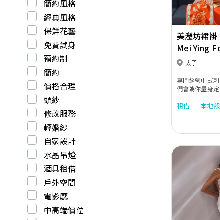
簡約風格
經典風格
保鮮花藝
美瀅坊裙褂
免費試身
Mei Ying F
預約制
太子
簡約
專門經營中式刺
價格合理
們會為你量身定
頭紗
租借
本地
修改服務
輕婚紗
自家設計
水晶吊燈
酒具租借
戶外空間
電影感
Previous
中高端價位