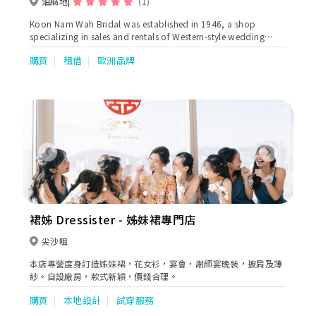
油麻地
(1)
Koon Nam Wah Bridal was established in 1946, a shop
specializing in sales and rentals of Western-style wedding
dresses and attires. as well as Chinese traditional wedding
購買
租借
歐洲品牌
gowns ( Qun Kuas & Ma Kuas) Our Kowloon shop is located at
Jordan. The main store occupies more than 5000 sq ft with 2
storeys. Western attires sector covers over 3800 sq ft and
specializes in oversea wedding, evening, ballroom dresses, qi
bao & mother dresses . We are authorized retailers of the
following Bridal Brands: SAPIN: Aire Barcelona, Luna Novias,
St.Patrick, Nicole Couture, Nicole Milano, Niocle Colet, Nicole
Jolies, Nicole Aurora. USA: Enzoani, Blue by Enzoani, Pen-Liv,
Previous
Next
Chic Nostalgia, Kitty Chen, Kitty Chen Couture, Ivoire by Kitty
Chen, Martin Thornburg AUSTRALIA: Sophia Tolli ITALY:
Olympia, Michela Ferriero, Dalin, /TURKEY: Madam Burcu
UKRAINE: Oksana Mukha, Ria Tener, Dominiss, Katy Corso,
Vladiyan MEN SUIT: Enzo Romano, Petrelli Uomo Occassions:
裙姊 Dressister - 姊妹裙專門店
Tarik Ediz, Nicole Moments, Marfil Barcelona, Jovani,
Cinderella Divine, Andrea & Leo, Eillie Wilde, Colette Dresses
尖沙咀
for mother: Ivonne D, Montage, Cameron Blake, La Valetta,
本店專營度身訂造姊妹裙，花女衫，宴會，謝師宴晚裝，披肩及薄
Tarik Ediz, Couture Club by Rosa Clara & local brands. Koon
紗。自設廠房，款式新穎，價錢合理。
Nam Wah is renowned for her outstanding techniques and
experiences in Chinese Wedding Industry. We use the finest
購買
本地設計
試穿服務
materials for every piece for our collections of Kuas. Threads
of gold and silver are imported from France and satin from