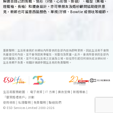
解適合自己的剪裁、領形（V領、心形領、掛頸）、袖型（無袖、
燈籠袖、長袖）和腰身設計。亦可帶朋友及婚紗顧問協助提供意
見，新郎也可留意西裝顏色、單襟/孖襟、Bowtie 或領呔等細節。
重要聲明：生活易會員於本網站內所發表的全部內容為即時更新，因此生活易不會預
先審查任何內容，並不會保證其準確性、完整性及質量。此外，會員所發表的全部內
容均屬個人意見，並不代表生活易之言論及立場。如從而引起任何損失或法律糾紛，
生活易概不負責。有關詳情請參閱生活易的免責聲明。
生活易服務範圍 ：
電子商貿
|
IT 方案
|
廣告宣傳
|
新婚導航
|
「優質婚禮商戶」計劃
使用條款
|
私隱聲明
|
免責聲明
|
聯絡我們
© ESD Services Limited 2000-2026