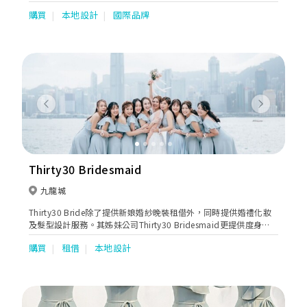
婚紗 名牌衫褲 西裝 釘珠晚裝 媽媽衫 姊妹裙 拉鏈改綁帶 全港收送
購買
本地設計
國際品牌
24小時通宵運作 星期一至日及公眾假期均可預約 尖沙咀改衣店 荃
灣洗衣工場 元朗高級衣物倉存 ------ 香港婚紗清潔專門店 歐洲日本
專業藥水技術儀器 乾洗名牌婚紗真絲晚裝 局部重點起漬 紅睡衣染
色 草地婚禮嚴重泥漬 紅酒漬 汗漬 油漬 血漬 清洗Sample Sale 開
倉二手婚紗晚裝污漬 淨白還原已泛黃布料 翻新已氧化珠片 回復閃
亮
Previous
Next
Thirty30 Bridesmaid
九龍城
Thirty30 Bride除了提供新娘婚紗晚裝租借外，同時提供婚禮化妝
及髮型設計服務。其姊妹公司Thirty30 Bridesmaid更提供度身訂
製姊妹裙，有多種款式及剪裁設計選擇，不論是一字領、吊帶、荷
購買
租借
本地設計
葉邊、蕾絲等都應有盡有，而且顏色亦多不勝數，單單是一個顏
色，就已經有十多個色度選擇，讓新娘子及姊姊們能夠輕鬆拼出想
要顏色。除了雪紡和雪紡質料外，Thirty30最近更引入晚裝料作姊
妹裙，更顯高貴得體，姊妹們都可以一樣美美的出場。