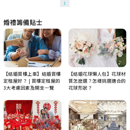
1
婚禮籌備貼士
【結婚買樓上車】結婚買樓
【結婚花球懶人包】花球材
定租屋好？ | 買樓定租屋的
質怎麽選？怎樣挑選適合的
3大考慮因素及開支一覽
花球形狀？