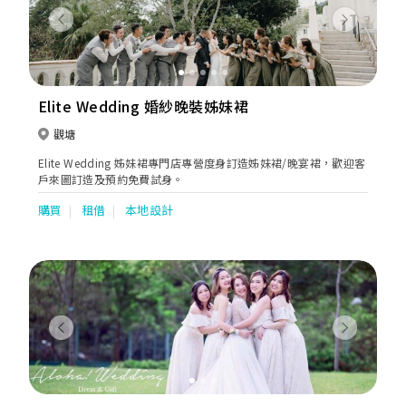
Previous
Next
Elite Wedding 婚紗晚裝姊妹裙
觀塘
Elite Wedding 姊妹裙專門店專營度身訂造姊妹裙/晚宴裙，歡迎客
戶來圖訂造及預約免費試身。
購買
租借
本地設計
Previous
Next