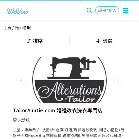
註冊/登入
主頁
/
婚紗禮服
排序
篩選
Previous
Next
TailorAuntie.com 婚禮改衣洗衣專門店
尖沙咀
主營：專業改衫+洗婚紗+倉存 訂造/現貨婚紗晚裝+回禮小禮物+新
娘子內衣Nude Bra 來圖報價 致電預約即場度身試身 急改即日取 改