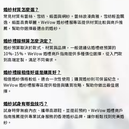
婚紗材質怎麼選？
常見材質有蕾絲、雪紡、緞面與網紗。蕾絲浪漫典雅，雪紡輕盈飄
逸，緞面高貴華麗。WeVow 婚紗禮服專區提供材質比較與商戶推
薦，幫助你選擇最適合的婚紗。
婚紗禮服預算怎麼決定？
婚紗預算取決於款式、材質與品牌，一般建議佔婚禮總預算的
10%-15%。WeVow 婚禮商戶指南提供多種價位選擇，從入門款
到高端定製，滿足不同需求。
婚紗禮服租借好還是購買好？
租借婚紗價格較低，適合一次性使用；購買婚紗則可保留紀念。
WeVow 婚紗禮服專區提供租借與購買攻略，幫助你做出最佳選
擇。
婚紗試身有哪些技巧？
試身時穿無痕內衣、攜帶高跟鞋，並提前預約。WeVow 婚禮商戶
指南推薦提供專業試身服務的香港婚紗品牌，讓你輕鬆找到完美婚
紗。