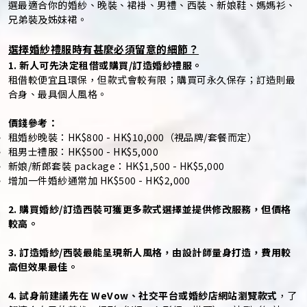
選最適合你的婚紗、晚裝、裙褂、男禮、西裝、新娘鞋、媽媽衫、
兄弟裝及姊妹裙。
選擇婚紗禮服時有甚麼必須留意的細節？
1. 新人可先決定租借或購買/訂造婚紗禮服。
租借較便宜且環保，但款式會較有限；購買可永久保存；訂造則最
合身、最具個人風格。
價錢參考：
租婚紗晚裝：HK$800 - HK$10,000（視品牌/套餐而定）
租男士禮服：HK$500 - HK$5,000
新娘/新郎套裝 package：HK$1,500 - HK$5,000
增加一件婚紗通常加 HK$500 - HK$2,000
2. 購買婚紗/訂造西裝可獲更多款式選擇並提供修改服務，但價格
較高。
3. 訂造婚紗/西裝最能呈現新人風格，由設計師量身打造，費用較
高但效果最佳。
4. 試身前建議先在 WeVow、社交平台或婚紗店網站瀏覽款式
，了