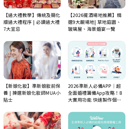
【過大禮教學】傳統及簡化
【2026擺酒場地推薦】精
版過大禮程序 | 必讀過大禮
選9大靚場地| 草地庭園、
7大宜忌
玻璃屋、海景婚宴一覽
2026準新人必備APP｜超
【新娘化妝】準新娘妝前保
全面婚禮籌備App攻略！8
養 | 揀選新娘化妝師MUA小
大實用功能 快速製作個人
貼士
化喜帖、電子餅卡、婚禮倒
數日程表、預算表、婚禮商
戶一鍵查詢