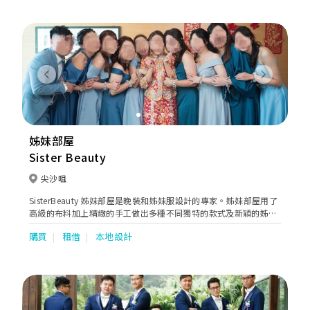
Japan. Hand embroidered with auspicious patterns of
dragons & phoenixes, decorated with bats, mandarin ducks,
goldfish & flowers such as pomegranates or peonies. All of
these signifies good fortune ,wealth, prosperity, love &
fertility. We are known for our exquisite workmanship. Our
manufacturers produce to the best of industry standards
Previous
Next
covering sizes from super small to super large. Our tailor team
with years of experience dedicated to creating the most ideal
fits for all of our customers. We are trusted by our customers
and many celebrities, especially in Hong Kong & southern
China. Koon Nam Wah is committed to creating the most
姊妹部屋
customized wedding for each couple. Our services range from
Sister Beauty
Rentals and Sales of Wedding Dresses, Bridal Makeup and
Hairstyling Services, Photo Shooting to Wedding
尖沙咀
Management, Betrothal goods & gifts & Wedding Chaperone
(Tai Come) Service., Master of Ceremonies & An Oath
SisterBeauty 姊妹部屋是晚裝和姊妹服設計的專家。姊妹部屋用了
Celebrant Service. We have ensured that our holistic services
高級的布料加上精緻的手工做出多種不同獨特的款式及新穎的姊妹
covered everything from the early stage to the end of the
裙、伴娘禮服、晚宴禮服，讓您揀選一套最合您心意的禮服。
購買
租借
本地設計
creative implementation. Our mission is to bring your wedding
dream to life through our superior services.