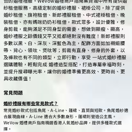
合的婚禮禮服。WeVow婚禮商戶指南集齊城中所有提供婚
紗租借服務，高級定制的婚紗禮服、裙褂公司，除了提供
婚紗租借、旗袍租借、新郎禮服租借、中式裙褂租借、晚
裝租借、亦有媽咪奶奶衫租借，款式眾多，設計優雅，修
身剪裁，能夠滿足不同身型的需要，想做到顯瘦、顯高，
婚紗禮服之餘價錢又平又抵都絕對沒有難度！新郎禮服則
多數以黑、白、深灰、深藍色為主，配飾方面如加襯緞腰
帶、背心、領呔、煲呔等；剪裁有直身、修身的外套，以
及褲款也有不同的類型，立即行動，享受 一站式婚紗禮服
選購體驗，輕鬆完成 婚禮造型搭配，打造專屬幸福時刻，
並提升搜尋曝光率，讓你的婚禮準備更高效、更時尚、更
具收藏價值！
常見問題
婚紗禮服有哪些常見款式？
常見婚紗款式包括魚尾、A-Line、蓬裙、直筒與短款。魚尾婚紗適
合展現曲線，A-Line 適合大多數身形，蓬裙則營造公主風。
WeVow 婚禮商戶指南精選香港人氣婚紗品牌，提供多種款式選
擇。