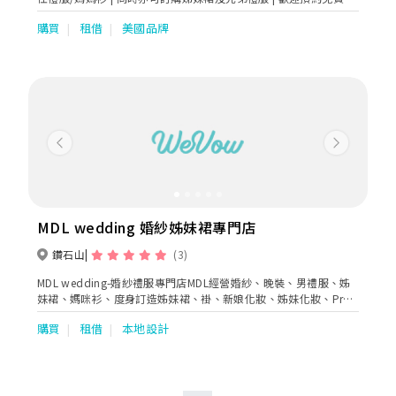
身
購買
租借
美國品牌
Previous
Next
MDL wedding 婚紗姊妹裙專門店
鑽石山
(3)
MDL wedding-婚紗禮服專門店MDL經營婚紗、晚裝、男禮服、姊
妹裙、媽咪衫、度身訂造姊妹裙、褂、新娘化妝、姊妹化妝、Pre-
wedding、婚禮拍攝、花車等等
購買
租借
本地設計