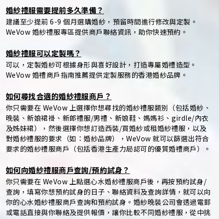
婚紗禮服需要提前多久準備？
建議至少提前 6-9 個月選購婚紗，預留時間進行修改與定製。
WeVow 婚紗禮服專區提供商戶聯絡資訊，助你快速預約。
婚紗禮服可以定製嗎？
可以，定製婚紗可根據身形與喜好設計，打造專屬婚禮造型。
WeVow 婚禮商戶指南推薦提供定製服務的香港婚紗品牌。
如何尋找合適的婚紗禮服商戶？
你只需要在 WeVow 上選擇你想尋找的婚紗禮服類別（包括婚紗、
晚裝、新娘裙褂、新郎禮服/男禮、新娘鞋、媽媽衫、girdle/內衣
及姊妹裙），然後選擇你想訂造西裝/買婚紗或租婚紗禮服，以及
對婚紗禮服的要求（如：婚紗品牌），WeVow 就可以篩選出符合
要求的婚紗禮服商戶（包括香港生產力局認可的優質婚禮商戶）。
如何向婚紗禮服商戶查詢/預約試身？
你只需要在 WeVow 上點選心水婚紗禮服商戶後，再按預約試身/
查詢，填寫你想預約試身的日子、聯絡資料及查詢詳情，就可以向
你的心水婚紗禮服商戶查詢和預約試身。婚紗晚裝公司會透過電郵
或電話直接與你聯絡及提供報價，讓你比較不同婚紗禮服，從中挑