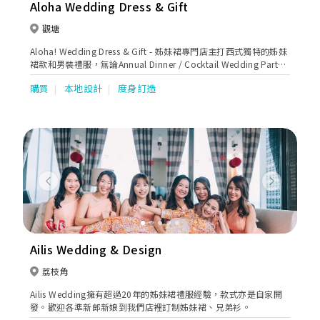
Aloha Wedding Dress & Gift
觀塘
Aloha! Wedding Dress & Gift - 姊妹裙專門店主打西式獨特的姊妹
裙款和男裝禮服，無論Annual Dinner / Cocktail Wedding Party /
謝師宴等都可以大派用場，歡迎客戶來圖訂造及預約免費試身。
購買
本地設計
度身訂造
(by appointment only)。
Previous
Next
Ailis Wedding & Design
荔枝角
Ailis Wedding擁有超過20年的姊妹裙禮服經驗，款式亦是自家開
發。歡迎各準新郎新娘到我們店裡訂制姊妹裙、兄弟衫。