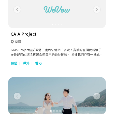
Previous
Next
GAIA Project
葵涌
GAIA Project位於葵涌工廈內佔地四千多呎，寬敞的空間使新娘子
在最舒適的環境挑選合適自己的婚紗晚裝。 另外我們亦有一站式婚
禮服務包括攝影、化妝 、男士禮服訂製、紅酒批發等等，為新人打
租借
戶外
香港
造完滿的婚禮體驗。
Previous
Next