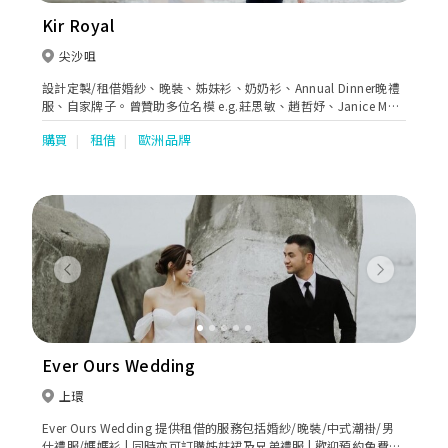
Kir Royal
尖沙咀
設計定製/租借婚紗、晚裝、姊妹衫、奶奶衫、Annual Dinner晚禮
服、自家牌子。曾贊助多位名模 e.g.莊思敏、趙哲妤、Janice Man
出席活動。
購買
租借
歐洲品牌
Previous
Next
Ever Ours Wedding
上環
Ever Ours Wedding 提供租借的服務包括婚紗/晚裝/中式潮褂/男
仕禮服/媽媽衫 | 同時亦可訂購姊妹裙及兄弟禮服 | 歡迎預約免費試