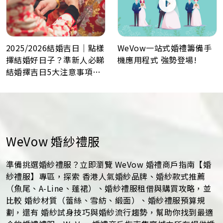
WeVow一站式婚禮籌備手
2025/2026結婚吉日｜點樣
機應用程式 強勢登場!
擇結婚好日子？準新人必睇
結婚擇吉日5大注意事項！
最佳結婚好日子全攻略
WeVow 婚紗禮服
準備挑選婚紗禮服？立即瀏覽 WeVow 婚禮商戶指南【婚
紗禮服】專區，探索 香港人氣婚紗品牌、婚紗款式推薦
（魚尾、A-Line、蓬裙）、婚紗禮服租借與購買攻略，並
比較 婚紗材質（蕾絲、雪紡、緞面）、婚紗禮服預算規
劃，還有 婚紗試身技巧與婚紗流行趨勢，幫助你找到最適