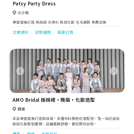
Patsy Party Dress
尖沙咀
專營度身訂造 姊妹裙 兄弟衫 姊妹化妝 毛毛披肩 免費試身
交通便利
試穿服務
度身訂造
Previous
Next
AMO Bridal 姊妹裙·晚裝·化妝造型
觀塘
本店專營度身訂造姊妹裙，多種布料顏色任意配搭，及一站式設有
姊妹化妝髮型服務，店舖寬敞舒適，歡迎預約試款~
購買
租借
本地設計