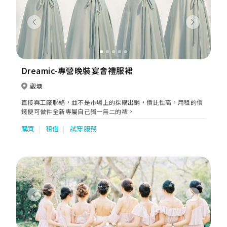
Previous
Next
Dreamic-專營晚裝宴會禮服裙
觀塘
直接與工廠聯絡，並不是巿場上的採購出銷，價比性高，用租的價
錢便可做件全新專屬自己獨一無二的裙。
購買
租借
試穿服務
Previous
Next