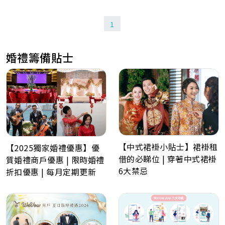
1
婚禮籌備貼士
【中式裙褂小貼士】裙褂租
【2025獨家婚禮優惠】優
借的必睇位 | 穿著中式裙褂
質婚禮商戶優惠 | 限時婚禮
6大禁忌
折扣優惠 | 每月定期更新