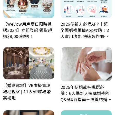
【WeVow用戶夏日限時禮
2026準新人必備APP｜超
遇2024】立即登記 領取超
全面婚禮籌備App攻略！8
過$8,000禮遇！
大實用功能 快速製作個人
化喜帖、電子餅卡、婚禮倒
數日程表、預算表、婚禮商
戶一鍵查詢
【婚宴睇場】VR虛擬實境
2026年結婚戒指挑選必
場地視察 | 11大VR睇場婚
讀：6大準新人選購婚戒的
宴場地
Q&A購買指南＋推薦結婚戒
指品牌