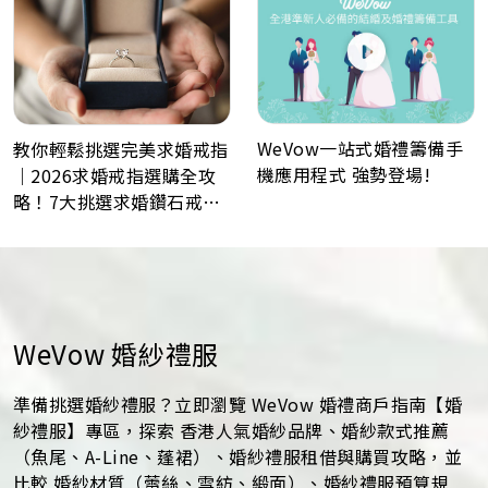
WeVow一站式婚禮籌備手
教你輕鬆挑選完美求婚戒指
機應用程式 強勢登場!
｜2026求婚戒指選購全攻
略！7大挑選求婚鑽石戒指
小貼士
WeVow 婚紗禮服
準備挑選婚紗禮服？立即瀏覽 WeVow 婚禮商戶指南【婚
紗禮服】專區，探索 香港人氣婚紗品牌、婚紗款式推薦
（魚尾、A-Line、蓬裙）、婚紗禮服租借與購買攻略，並
比較 婚紗材質（蕾絲、雪紡、緞面）、婚紗禮服預算規