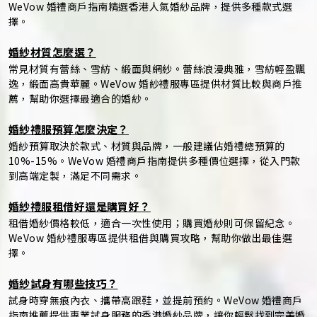
WeVow 婚禮商戶指南精選香港人氣婚紗品牌，提供多種款式選
擇。
婚紗材質怎麼選？
常見材質有蕾絲、雪紡、緞面與網紗。蕾絲浪漫典雅，雪紡輕盈飄
逸，緞面高貴華麗。WeVow 婚紗禮服專區提供材質比較與商戶推
薦，幫助你選擇最適合的婚紗。
婚紗禮服預算怎麼決定？
婚紗預算取決於款式、材質與品牌，一般建議佔婚禮總預算的
10%-15%。WeVow 婚禮商戶指南提供多種價位選擇，從入門款
到高端定製，滿足不同需求。
婚紗禮服租借好還是購買好？
租借婚紗價格較低，適合一次性使用；購買婚紗則可保留紀念。
WeVow 婚紗禮服專區提供租借與購買攻略，幫助你做出最佳選
擇。
婚紗試身有哪些技巧？
試身時穿無痕內衣、攜帶高跟鞋，並提前預約。WeVow 婚禮商戶
指南推薦提供專業試身服務的香港婚紗品牌，讓你輕鬆找到完美婚