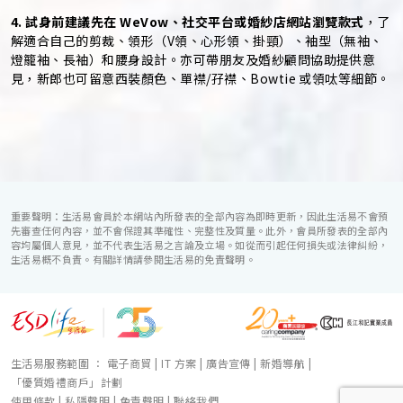
4. 試身前建議先在 WeVow、社交平台或婚紗店網站瀏覽款式
，了
解適合自己的剪裁、領形（V領、心形領、掛頸）、袖型（無袖、
燈籠袖、長袖）和腰身設計。亦可帶朋友及婚紗顧問協助提供意
見，新郎也可留意西裝顏色、單襟/孖襟、Bowtie 或領呔等細節。
重要聲明：生活易會員於本網站內所發表的全部內容為即時更新，因此生活易不會預
先審查任何內容，並不會保證其準確性、完整性及質量。此外，會員所發表的全部內
容均屬個人意見，並不代表生活易之言論及立場。如從而引起任何損失或法律糾紛，
生活易概不負責。有關詳情請參閱生活易的免責聲明。
生活易服務範圍 ：
電子商貿
|
IT 方案
|
廣告宣傳
|
新婚導航
|
「優質婚禮商戶」計劃
使用條款
|
私隱聲明
|
免責聲明
|
聯絡我們