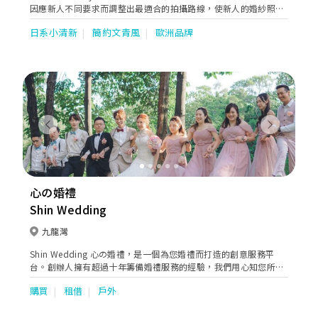
因應新人不同要求而調整出最適合的拍攝路線，使新人的婚紗照有
著連貫的故事性。同時亦貼心地提供全方位的婚嫁服務。位於婚紗
日系小清新
簡約文青風
歐洲品牌
街的希臘女神提供一站式婚紗外租，婚紗攝影及婚紗攝錄等服務。
Previous
Next
心の婚禮
Shin Wedding
九龍灣
Shin Wedding 心の婚禮，是一個為您婚禮而打造的創意服務平
台。創辦人擁有超過十年籌備婚禮服務的經驗，我們用心知您所
想，除了提供專業意見外，更為您搜索婚禮需要的每一個細節，務
購買
租借
戶外
求令每一對準新人可選擇到最合適和貼身的婚禮服務。