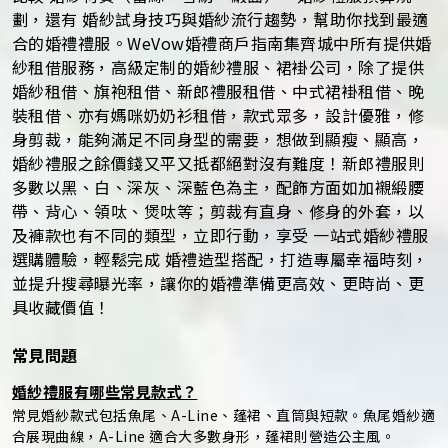
劃，還有 婚紗試身技巧與婚紗流行趨勢，幫助你找到最適
合的婚禮禮服。WeVow婚禮商戶指南集齊城中所有提供婚
紗租借服務，高級定制的婚紗禮服、裙褂公司，除了提供
婚紗租借、旗袍租借、新郎禮服租借、中式裙褂租借、晚
裝租借、亦有媽咪奶奶衫租借，款式眾多，設計優雅，修
身剪裁，能夠滿足不同身型的需要，想做到顯瘦、顯高，
婚紗禮服之餘價錢又平又抵都絕對沒有難度！新郎禮服則
多數以黑、白、深灰、深藍色為主，配飾方面如加襯緞腰
帶、背心、領呔、煲呔等；剪裁有直身、修身的外套，以
及褲款也有不同的類型，立即行動，享受 一站式婚紗禮服
選購體驗，輕鬆完成 婚禮造型搭配，打造專屬幸福時刻，
並提升搜尋曝光率，讓你的婚禮準備更高效、更時尚、更
具收藏價值！
常見問題
婚紗禮服有哪些常見款式？
常見婚紗款式包括魚尾、A-Line、蓬裙、直筒與短款。魚尾婚紗適
合展現曲線，A-Line 適合大多數身形，蓬裙則營造公主風。