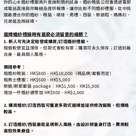
你的心水婚紗禮服商戶查詢和預約試身。婚紗晚裝公司會透過電郵
或電話直接與你聯絡及提供報價，讓你比較不同婚紗禮服，從中挑
選最適合你的婚紗、晚裝、裙褂、男禮、西裝、新娘鞋、媽媽衫、
兄弟裝及姊妹裙。
選擇婚紗禮服時有甚麼必須留意的細節？
1. 新人可先決定租借或購買/訂造婚紗禮服。
租借較便宜且環保，但款式會較有限；購買可永久保存；訂造則最
合身、最具個人風格。
價錢參考：
租婚紗晚裝：HK$800 - HK$10,000（視品牌/套餐而定）
租男士禮服：HK$500 - HK$5,000
新娘/新郎套裝 package：HK$1,500 - HK$5,000
增加一件婚紗通常加 HK$500 - HK$2,000
2. 購買婚紗/訂造西裝可獲更多款式選擇並提供修改服務，但價格
較高。
3. 訂造婚紗/西裝最能呈現新人風格，由設計師量身打造，費用較
高但效果最佳。