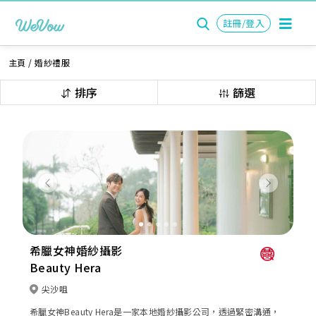
註冊/登入
主頁
/
婚紗禮服
排序
篩選
Previous
Next
希臘女神婚紗攝影
Beauty Hera
尖沙咀
希臘女神Beauty Hera是一家本地婚紗攝影公司，透過緊密溝通，