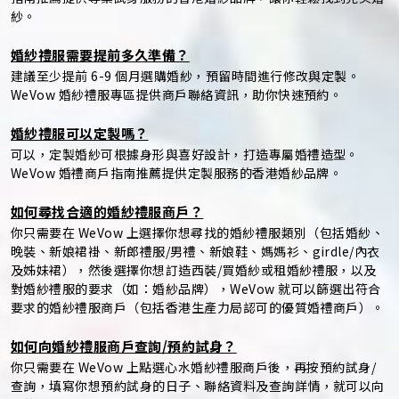
紗。
婚紗禮服需要提前多久準備？
建議至少提前 6-9 個月選購婚紗，預留時間進行修改與定製。
WeVow 婚紗禮服專區提供商戶聯絡資訊，助你快速預約。
婚紗禮服可以定製嗎？
可以，定製婚紗可根據身形與喜好設計，打造專屬婚禮造型。
WeVow 婚禮商戶指南推薦提供定製服務的香港婚紗品牌。
如何尋找合適的婚紗禮服商戶？
你只需要在 WeVow 上選擇你想尋找的婚紗禮服類別（包括婚紗、
晚裝、新娘裙褂、新郎禮服/男禮、新娘鞋、媽媽衫、girdle/內衣
及姊妹裙），然後選擇你想訂造西裝/買婚紗或租婚紗禮服，以及
對婚紗禮服的要求（如：婚紗品牌），WeVow 就可以篩選出符合
要求的婚紗禮服商戶（包括香港生產力局認可的優質婚禮商戶）。
如何向婚紗禮服商戶查詢/預約試身？
你只需要在 WeVow 上點選心水婚紗禮服商戶後，再按預約試身/
查詢，填寫你想預約試身的日子、聯絡資料及查詢詳情，就可以向