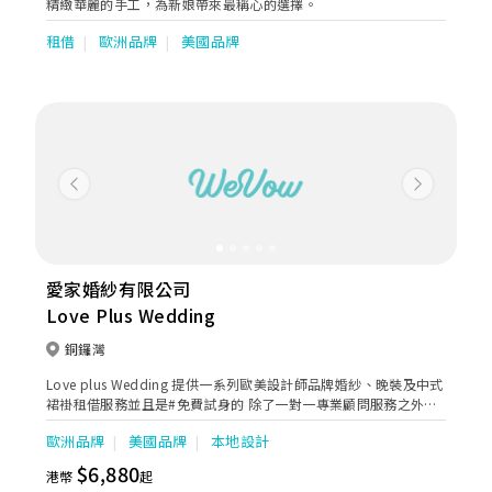
精緻華麗的手工，為新娘帶來最稱心的選擇。
租借
歐洲品牌
美國品牌
Previous
Next
愛家婚紗有限公司
Love Plus Wedding
銅鑼灣
Love plus Wedding 提供一系列歐美設計師品牌婚紗、￼晚裝及中式
裙褂租借服務並且是#免費試身的 除了一對一專業顧問服務之外，￼
一系列婚紗和晚禮服也是用心為了配合每位￼￼準新娘子能夠找到合適
歐洲品牌
美國品牌
本地設計
的夢想嫁衣， ￼從而不斷尋覓及增添不同嶄新元素達到最優質，￼讓您
在重要場合閃耀光芒，￼成為最耀眼的焦點。
$6,880
港幣
起