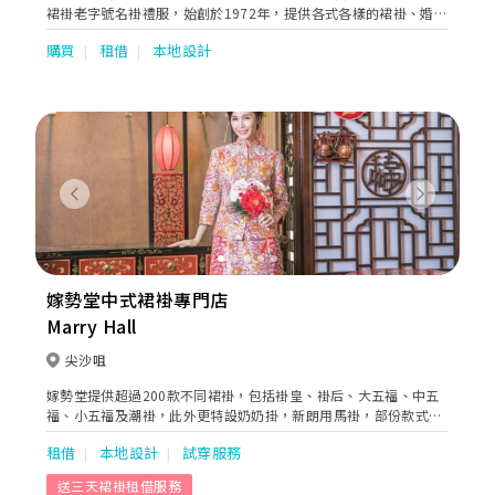
裙褂老字號名褂禮服，始創於1972年，提供各式各樣的裙褂、婚
紗、新郎禮服、進場晚裝、媽咪衫等，配合慇勤服務，照顧客人的
購買
租借
本地設計
一切需要，一直深受客人愛戴。本公司亦提供婚禮攝影、新娘化
妝、租車等一站式婚禮服務，務求為你締造完美婚禮。
Previous
Next
嫁勢堂中式裙褂專門店
Marry Hall
尖沙咀
嫁勢堂提供超過200款不同裙褂，包括褂皇、褂后、大五福、中五
福、小五福及潮褂，此外更特設奶奶掛，新朗用馬褂，部份款式更
設多個尺碼，以適合不同體型的要求。
租借
本地設計
試穿服務
送三天裙褂租借服務