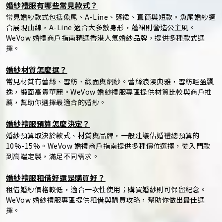
婚紗禮服有哪些常見款式？
常見婚紗款式包括魚尾、A-Line、蓬裙、直筒與短款。魚尾婚紗適
合展現曲線，A-Line 適合大多數身形，蓬裙則營造公主風。
WeVow 婚禮商戶指南精選香港人氣婚紗品牌，提供多種款式選
擇。
婚紗材質怎麼選？
常見材質有蕾絲、雪紡、緞面與網紗。蕾絲浪漫典雅，雪紡輕盈飄
逸，緞面高貴華麗。WeVow 婚紗禮服專區提供材質比較與商戶推
薦，幫助你選擇最適合的婚紗。
婚紗禮服預算怎麼決定？
婚紗預算取決於款式、材質與品牌，一般建議佔婚禮總預算的
10%-15%。WeVow 婚禮商戶指南提供多種價位選擇，從入門款
到高端定製，滿足不同需求。
婚紗禮服租借好還是購買好？
租借婚紗價格較低，適合一次性使用；購買婚紗則可保留紀念。
WeVow 婚紗禮服專區提供租借與購買攻略，幫助你做出最佳選
擇。