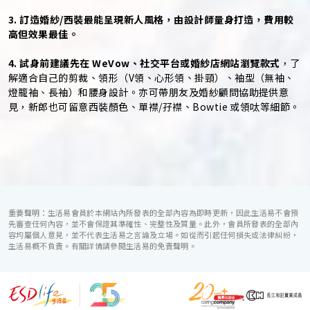
3. 訂造婚紗/西裝最能呈現新人風格，由設計師量身打造，費用較
高但效果最佳。
4. 試身前建議先在 WeVow、社交平台或婚紗店網站瀏覽款式
，了
解適合自己的剪裁、領形（V領、心形領、掛頸）、袖型（無袖、
燈籠袖、長袖）和腰身設計。亦可帶朋友及婚紗顧問協助提供意
見，新郎也可留意西裝顏色、單襟/孖襟、Bowtie 或領呔等細節。
重要聲明：生活易會員於本網站內所發表的全部內容為即時更新，因此生活易不會預
先審查任何內容，並不會保證其準確性、完整性及質量。此外，會員所發表的全部內
容均屬個人意見，並不代表生活易之言論及立場。如從而引起任何損失或法律糾紛，
生活易概不負責。有關詳情請參閱生活易的免責聲明。