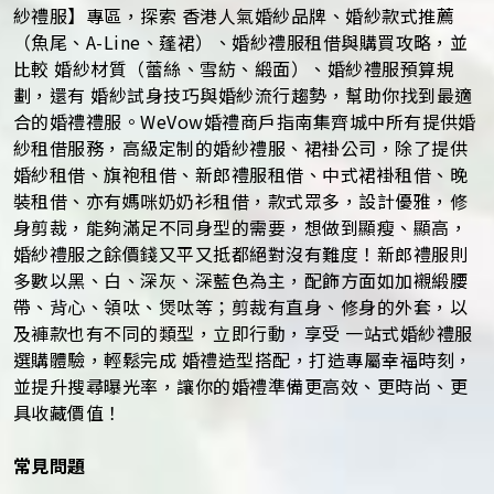
紗禮服】專區，探索 香港人氣婚紗品牌、婚紗款式推薦
（魚尾、A-Line、蓬裙）、婚紗禮服租借與購買攻略，並
比較 婚紗材質（蕾絲、雪紡、緞面）、婚紗禮服預算規
劃，還有 婚紗試身技巧與婚紗流行趨勢，幫助你找到最適
合的婚禮禮服。WeVow婚禮商戶指南集齊城中所有提供婚
紗租借服務，高級定制的婚紗禮服、裙褂公司，除了提供
婚紗租借、旗袍租借、新郎禮服租借、中式裙褂租借、晚
裝租借、亦有媽咪奶奶衫租借，款式眾多，設計優雅，修
身剪裁，能夠滿足不同身型的需要，想做到顯瘦、顯高，
婚紗禮服之餘價錢又平又抵都絕對沒有難度！新郎禮服則
多數以黑、白、深灰、深藍色為主，配飾方面如加襯緞腰
帶、背心、領呔、煲呔等；剪裁有直身、修身的外套，以
及褲款也有不同的類型，立即行動，享受 一站式婚紗禮服
選購體驗，輕鬆完成 婚禮造型搭配，打造專屬幸福時刻，
並提升搜尋曝光率，讓你的婚禮準備更高效、更時尚、更
具收藏價值！
常見問題