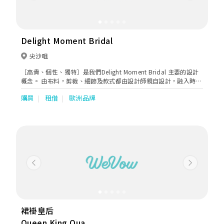
Delight Moment Bridal
尖沙咀
［高貴、個性、獨特］是我們Delight Moment Bridal 主要的設計
概念。 由布料，剪裁、細節及款式都由設計師親自設計，融入時
尚，自然及生活細節，設計出獨一無異手工婚紗同晚裝，展現出新
購買
租借
歐洲品牌
娘子最美的一面。
Previous
Next
裙褂皇后
Queen King Qua