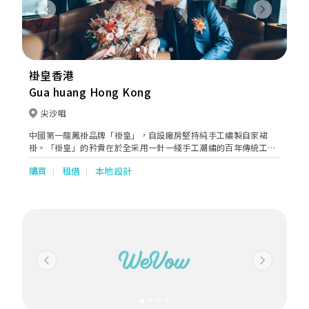
Previous
Next
褂皇香港
Gua huang Hong Kong
尖沙咀
中國第一龍鳳褂品牌「褂皇」，自設廠房堅持純手工繡製自家裙
褂。「褂皇」的矜貴在於全采用一針一綫手工潮繡的百年傳統工藝
製作，匠心的執著承傳著愛，將如意吉祥與對新娘子的祝福繡在龍
購買
租借
本地設計
鳯褂上。選用最頂級的用料及繡線，並保持着以純真絲緞為底面，
鍍金金綫，真銀絲綫打造！
Previous
Next