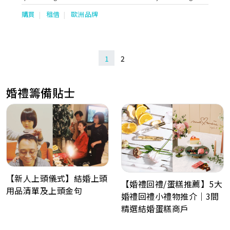
dresses and attires. as well as Chinese traditional wedding
購買
租借
歐洲品牌
gowns ( Qun Kuas & Ma Kuas) Our Kowloon shop is located at
Jordan. The main store occupies more than 5000 sq ft with 2
storeys. Western attires sector covers over 3800 sq ft and
specializes in oversea wedding, evening, ballroom dresses, qi
bao & mother dresses . We are authorized retailers of the
1
2
following Bridal Brands: SAPIN: Aire Barcelona, Luna Novias,
St.Patrick, Nicole Couture, Nicole Milano, Niocle Colet, Nicole
Jolies, Nicole Aurora. USA: Enzoani, Blue by Enzoani, Pen-Liv,
婚禮籌備貼士
Chic Nostalgia, Kitty Chen, Kitty Chen Couture, Ivoire by Kitty
Chen, Martin Thornburg AUSTRALIA: Sophia Tolli ITALY:
Olympia, Michela Ferriero, Dalin, /TURKEY: Madam Burcu
UKRAINE: Oksana Mukha, Ria Tener, Dominiss, Katy Corso,
Vladiyan MEN SUIT: Enzo Romano, Petrelli Uomo Occassions:
Tarik Ediz, Nicole Moments, Marfil Barcelona, Jovani,
Cinderella Divine, Andrea & Leo, Eillie Wilde, Colette Dresses
for mother: Ivonne D, Montage, Cameron Blake, La Valetta,
Tarik Ediz, Couture Club by Rosa Clara & local brands. Koon
Nam Wah is renowned for her outstanding techniques and
【新人上頭儀式】結婚上頭
experiences in Chinese Wedding Industry. We use the finest
【婚禮回禮/蛋糕推薦】5大
用品清單及上頭金句
materials for every piece for our collections of Kuas. Threads
婚禮回禮小禮物推介｜3間
of gold and silver are imported from France and satin from
精選結婚蛋糕商戶
Japan. Hand embroidered with auspicious patterns of
dragons & phoenixes, decorated with bats, mandarin ducks,
goldfish & flowers such as pomegranates or peonies. All of