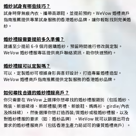
婚紗試身有哪些技巧？
試身時穿無痕內衣、攜帶高跟鞋，並提前預約。WeVow 婚禮商戶
指南推薦提供專業試身服務的香港婚紗品牌，讓你輕鬆找到完美婚
紗。
婚紗禮服需要提前多久準備？
建議至少提前 6-9 個月選購婚紗，預留時間進行修改與定製。
WeVow 婚紗禮服專區提供商戶聯絡資訊，助你快速預約。
婚紗禮服可以定製嗎？
可以，定製婚紗可根據身形與喜好設計，打造專屬婚禮造型。
WeVow 婚禮商戶指南推薦提供定製服務的香港婚紗品牌。
如何尋找合適的婚紗禮服商戶？
你只需要在 WeVow 上選擇你想尋找的婚紗禮服類別（包括婚紗、
晚裝、新娘裙褂、新郎禮服/男禮、新娘鞋、媽媽衫、girdle/內衣
及姊妹裙），然後選擇你想訂造西裝/買婚紗或租婚紗禮服，以及
對婚紗禮服的要求（如：婚紗品牌），WeVow 就可以篩選出符合
要求的婚紗禮服商戶（包括香港生產力局認可的優質婚禮商戶）。