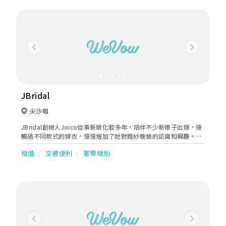
力。
Previous
Next
JBridal
尖沙咀
JBridal創辦人Joico從事新娘化妝多年，陪伴不少新娘子出嫁，接
觸過不同款式的嫁衣，慢慢增加了她對婚紗晚裝的認識和興趣。為
了提供更優質完整的造型服務，於本年開設了JBridal，提供婚紗晚
租借
交通便利
奢華級別
裝租借服務，以高品質的嫁衣和優質新娘化妝服務，為新娘打造完
美造型。
Previous
Next