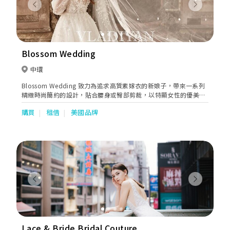
Previous
Next
Blossom Wedding
中環
Blossom Wedding 致力為追求高質素嫁衣的新娘子，帶來一系列
精緻時尚簡約的設計，貼合腰身或臀部剪裁，以特顯女性的優美身
段，顯露女性的獨特個性及高雅姿態。
購買
租借
美國品牌
Previous
Next
Lace & Bride Bridal Couture