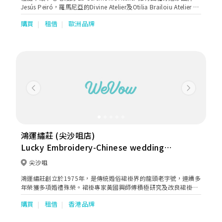
Jesús Peiró，羅馬尼亞的Divine Atelier及Otilia Brailoiu Atelier 的
香港區獨家代理權，並特別推出「三 代傳承‧BESPOKE 訂製服
購買
租借
歐洲品牌
務」，為新娘子、媽媽及花女 提供專業及貼心的訂製服務，傳承幸
福。
Previous
Next
鴻運繡莊 (尖沙咀店)
Lucky Embroidery-Chinese wedding
dress
尖沙咀
鴻運繡莊創立於1975年，是傳統婚俗裙褂界的龍頭老字號，連續多
年榮獲多項婚禮殊榮。裙褂專家黃國興師傅積極研究及改良裙褂款
式，於剪裁上加入極佳修身，高領富現代感的造型；在款式上採用
購買
租借
香港品牌
了更多五彩十色的頂級繡花線及釘上水晶，務求令裙褂色彩更鮮
艷，更有立體感。讓新娘子既有東方優雅之美，又散發時尚個性魅