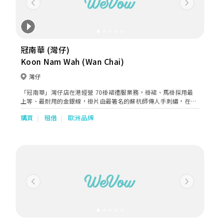
Previous
Next
冠南華 (灣仔)
Koon Nam Wah (Wan Chai)
灣仔
「冠南華」灣仔店在港經營 70褂裙禮服業務，褂裙、馬褂採用最
上等、最耐用的金銀線，褂片由最箸名的蘇杭師傳人手刺繡，在香
港設裁剪及縫製部門，具備豐富縫製褂裙經驗，剪裁及加工全程香
購買
租借
歐洲品牌
港製造。 褂裙尺碼及款色齊全，數量為全港之冠。疏金褂(小五福)
、五福、褂后(大五福)、(褂皇)密地、純花褂、孔雀褂、潮褂、珠片
褂、龍鳳旗袍、媽媽褂、新郎馬褂，是香港裙褂業的龍頭歷史悠
久、信譽良好，深受香港人及國內外歡迎。 冠南華」業務已拓展至
婚紗、晚裝、旗袍、中西媽媽裝及男女宴會禮服。西式部更引入多
個歐美澳烏外國品牌Pronovias Group -San Patrick &Nicole，
Rosa Clara Group-Aire Barcelona，Kitty Chen, Enzonai, Chic
Nostalgia, Martin Thornburg, Sophia Tolli, Oksana Mukha…。
Previous
Next
晚裝包括美國Andrea & Leo, Jovani, Cinderella Divine, Mon
Cheri Group &歐洲Tarik Ediz, Marfil Barcelona,…超過千多件禮
服給準新人及長輩們選擇。 另設婚紗外影、婚禮日攝錄、新娘化
粧，中西式婚禮用品、過大禮鮮貨乾貨、大妗姐服務，律師證婚…