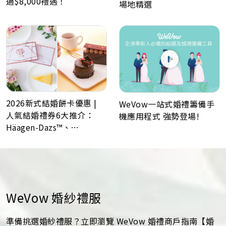
過$8,000禮遇！
場地精選
2026新式結婚餅卡優惠 |
WeVow一站式婚禮籌備手
人氣結婚禮券6大推介：
機應用程式 強勢登場!
Häagen-Dazs™、
GODIVA、Lady M、Paul
Lafayet、Lucullus 龍島
WeVow 婚紗禮服
準備挑選婚紗禮服？立即瀏覽 WeVow 婚禮商戶指南【婚