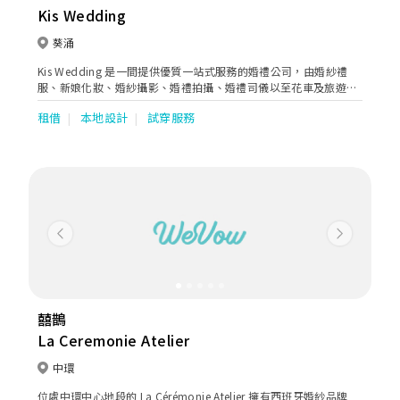
以滿足顧客一條龍服務的需求，務求令新人的婚禮至臻完美！
Kis Wedding
葵涌
Kis Wedding 是一間提供優質一站式服務的婚禮公司，由婚紗禮
服、新娘化妝、婚紗攝影、婚禮拍攝、婚禮司儀以至花車及旅遊巴
租用都有，每個項目全由專業團隊主理，能夠因應新人的需要提供
租借
本地設計
試穿服務
意見，使每個細節變得更完美，絕對是可靠、細心的必然選擇。
Previous
Next
囍鵲
La Ceremonie Atelier
中環
位處中環中心地段的 La Cérémonie Atelier 擁有西班牙婚紗品牌