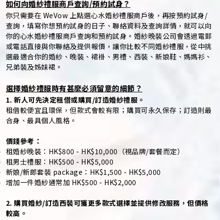
如何向婚紗禮服商戶查詢/預約試身？
你只需要在 WeVow 上點選心水婚紗禮服商戶後，再按預約試身/
查詢，填寫你想預約試身的日子、聯絡資料及查詢詳情，就可以向
你的心水婚紗禮服商戶查詢和預約試身。婚紗晚裝公司會透過電郵
或電話直接與你聯絡及提供報價，讓你比較不同婚紗禮服，從中挑
選最適合你的婚紗、晚裝、裙褂、男禮、西裝、新娘鞋、媽媽衫、
兄弟裝及姊妹裙。
選擇婚紗禮服時有甚麼必須留意的細節？
1. 新人可先決定租借或購買/訂造婚紗禮服。
租借較便宜且環保，但款式會較有限；購買可永久保存；訂造則最
合身、最具個人風格。
價錢參考：
租婚紗晚裝：HK$800 - HK$10,000（視品牌/套餐而定）
租男士禮服：HK$500 - HK$5,000
新娘/新郎套裝 package：HK$1,500 - HK$5,000
增加一件婚紗通常加 HK$500 - HK$2,000
2. 購買婚紗/訂造西裝可獲更多款式選擇並提供修改服務，但價格
較高。