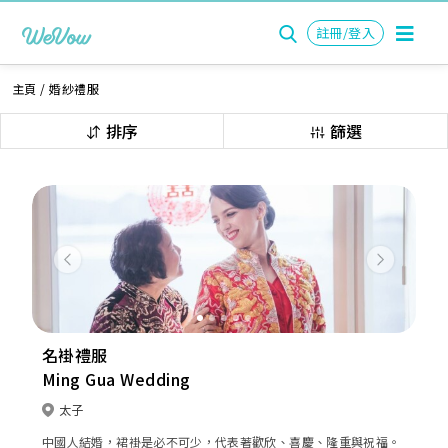
註冊/登入
主頁
/
婚紗禮服
排序
篩選
Previous
Next
名褂禮服
Ming Gua Wedding
太子
中國人結婚，裙褂是必不可少，代表著歡欣、喜慶、隆重與祝福。