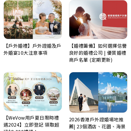
these signifies good fortune ,wealth, prosperity, love &
fertility. We are known for our exquisite workmanship. Our
manufacturers produce to the best of industry standards
covering sizes from super small to super large. Our tailor team
with years of experience dedicated to creating the most ideal
fits for all of our customers. We are trusted by our customers
and many celebrities, especially in Hong Kong & southern
China. Koon Nam Wah is committed to creating the most
【戶外婚禮】戶外證婚及戶
【婚禮籌備】如何選擇信譽
customized wedding for each couple. Our services range from
Rentals and Sales of Wedding Dresses, Bridal Makeup and
外婚宴10大注意事項
良好的婚禮公司 | 優質婚禮
Hairstyling Services, Photo Shooting to Wedding
商戶名單 (定期更新)
Management, Betrothal goods & gifts & Wedding Chaperone
(Tai Come) Service., Master of Ceremonies & An Oath
Celebrant Service. We have ensured that our holistic services
covered everything from the early stage to the end of the
creative implementation. Our mission is to bring your wedding
dream to life through our superior services.
【WeVow用戶夏日限時禮
2026香港戶外證婚場地推
遇2024】立即登記 領取超
薦| 23個酒店、花園、海景