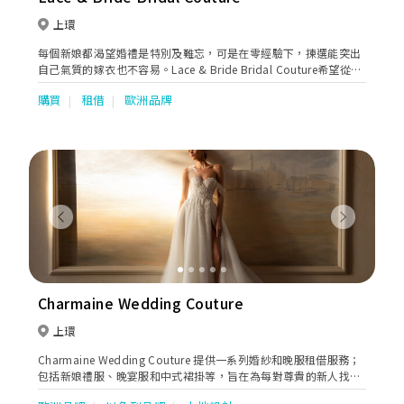
上環
每個新娘都渴望婚禮是特別及難忘，可是在零經驗下，揀選能突出
自己氣質的嫁衣也不容易。Lace & Bride Bridal Couture希望從新
人角度出發，以細緻手工和剪裁設計，展現新娘的體態美與氣質，
購買
租借
歐洲品牌
務求讓新娘眼前一亮，能夠充滿期待地在這裡找到婚禮夢想。
Previous
Next
Charmaine Wedding Couture
上環
Charmaine Wedding Couture 提供一系列婚紗和晚服租借服務；
包括新娘禮服、晚宴服和中式裙掛等，旨在為每對尊貴的新人找到
他們夢寐以求的婚紗和禮服。我們的婚紗來自全球多款國際追捧的