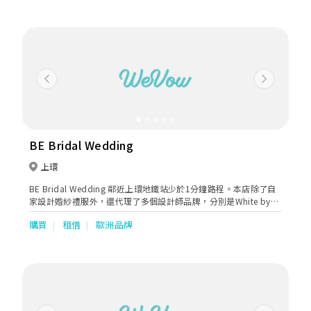
Previous
Next
BE Bridal Wedding
上環
BE Bridal Wedding 鄰近上環地鐵站少於1分鐘路程。本店除了自
家設計婚紗禮服外，還代理了多個設計師品牌，分別是White by
Vera wang, ElSYEE, Lanesta, Armonia, Cizzy Bridal 來自美國，
購買
租借
歐洲品牌
意大利，烏克蘭，澳洲等品牌設計師婚紗。本店所有package可以
分開pre wedding和wedding day 使用，設有轉款服務直至租期
前30日。歡迎預約專屬時間試身。