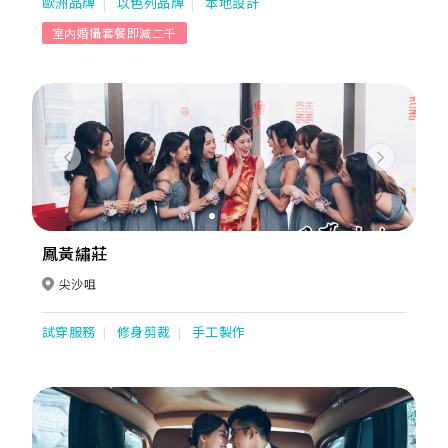
歐洲品牌
以色列品牌
本地設計
11個婚紗品牌包括，例如Aire Barcelona、Anna Sposa、Tanya
Grig及Nicole Spose等和自家品牌“Charmaine Brand”。除了租
室内婚攝套餐即減二千
衫服務外、我們還提供新娘化妝和髮型設計、Pre-wedding服務、
Big Day攝影和一條龍服務。
Previous
Next
鳳黃繡莊
尖沙咀
試穿服務
修身剪裁
手工製作