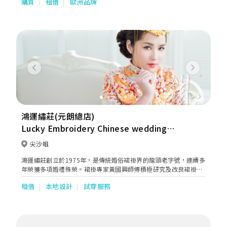
購買
租借
歐洲品牌
Wedding Photography，Makeup等服務。更有外國品牌婚紗租
賃服務，包括以色列 NOYA，烏克蘭 Divina及波蘭MillaNova。另
外亦有婚紗晚裝/中式裙褂/男仕禮服/媽咪衫/Plus Size新娘租賃及
訂造，星級化妝及婚禮一條龍服務。
Previous
Next
鴻運繡莊(元朗總店)
Lucky Embroidery Chinese wedding
dress
尖沙咀
鴻運繡莊創立於1975年，是傳統婚俗裙褂界的龍頭老字號，連續多
年榮獲多項婚禮殊榮。裙褂專家黃國興師傅積極研究及改良裙褂款
式，於剪裁上加入極佳修身，高領富現代感的造型；在款式上採用
租借
本地設計
試穿服務
了更多五彩十色的頂級繡花線及釘上水晶，務求令裙褂色彩更鮮
艷，更有立體感。讓新娘子既有東方優雅之美，又散發時尚個性魅
力。