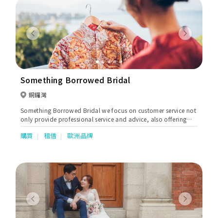
Previous
Next
Something Borrowed Bridal
銅鑼灣
Something Borrowed Bridal we focus on customer service not
only provide professional service and advice, also offering
high quality material bridal gown. We provide custom made
購買
租借
歐洲品牌
and rental service to our B2B which including Wedding Gown,
Evening Gown, Chinese style wedding gown and Tuxedo.
Previous
Next