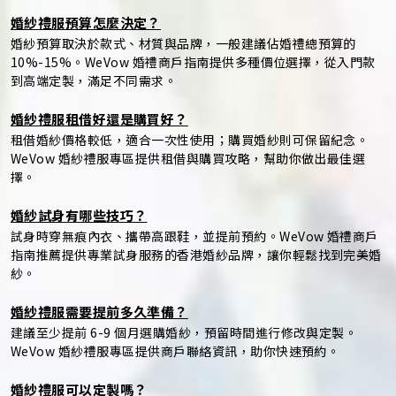
婚紗禮服預算怎麼決定？
婚紗預算取決於款式、材質與品牌，一般建議佔婚禮總預算的
10%-15%。WeVow 婚禮商戶指南提供多種價位選擇，從入門款
到高端定製，滿足不同需求。
婚紗禮服租借好還是購買好？
租借婚紗價格較低，適合一次性使用；購買婚紗則可保留紀念。
WeVow 婚紗禮服專區提供租借與購買攻略，幫助你做出最佳選
擇。
婚紗試身有哪些技巧？
試身時穿無痕內衣、攜帶高跟鞋，並提前預約。WeVow 婚禮商戶
指南推薦提供專業試身服務的香港婚紗品牌，讓你輕鬆找到完美婚
紗。
婚紗禮服需要提前多久準備？
建議至少提前 6-9 個月選購婚紗，預留時間進行修改與定製。
WeVow 婚紗禮服專區提供商戶聯絡資訊，助你快速預約。
婚紗禮服可以定製嗎？