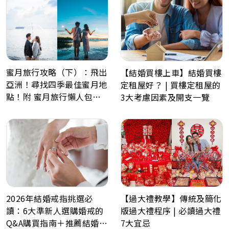
蜜月旅行攻略（下）：飛出
【結婚買樓上車】結婚買樓
亞洲！尋找四季最佳蜜月地
定租屋好？ | 買樓定租屋的
點！附 蜜月旅行懶人包、
3大考慮因素及開支一覽
Post Wedding景點推薦
2026年結婚戒指挑選必
【過大禮教學】傳統及簡化
讀：6大準新人選購婚戒的
版過大禮程序 | 必讀過大禮
Q&A購買指南＋推薦結婚戒
7大宜忌