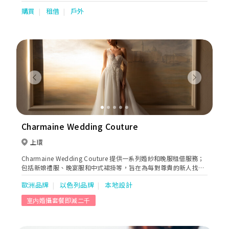
提供一站式服務，如婚紗租借、攝錄化妝服務等，為你們打造專屬
購買
租借
戶外
的婚禮，擁有難忘回憶。
Previous
Next
Charmaine Wedding Couture
上環
Charmaine Wedding Couture 提供一系列婚紗和晚服租借服務；
包括新娘禮服、晚宴服和中式裙掛等，旨在為每對尊貴的新人找到
他們夢寐以求的婚紗和禮服。我們的婚紗來自全球多款國際追捧的
歐洲品牌
以色列品牌
本地設計
11個婚紗品牌包括，例如Aire Barcelona、Anna Sposa、Tanya
Grig及Nicole Spose等和自家品牌“Charmaine Brand”。除了租
室内婚攝套餐即減二千
衫服務外、我們還提供新娘化妝和髮型設計、Pre-wedding服務、
Big Day攝影和一條龍服務。