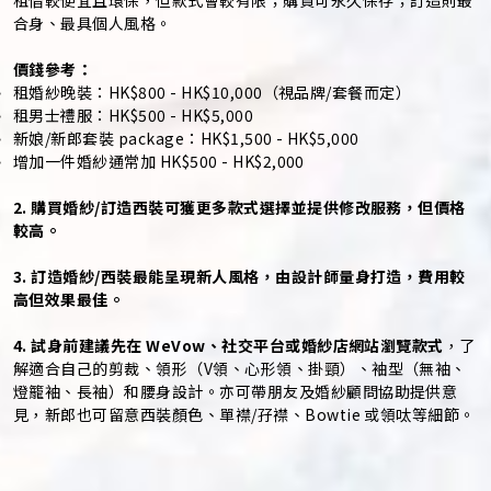
合身、最具個人風格。
價錢參考：
租婚紗晚裝：HK$800 - HK$10,000（視品牌/套餐而定）
租男士禮服：HK$500 - HK$5,000
新娘/新郎套裝 package：HK$1,500 - HK$5,000
增加一件婚紗通常加 HK$500 - HK$2,000
2. 購買婚紗/訂造西裝可獲更多款式選擇並提供修改服務，但價格
較高。
3. 訂造婚紗/西裝最能呈現新人風格，由設計師量身打造，費用較
高但效果最佳。
4. 試身前建議先在 WeVow、社交平台或婚紗店網站瀏覽款式
，了
解適合自己的剪裁、領形（V領、心形領、掛頸）、袖型（無袖、
燈籠袖、長袖）和腰身設計。亦可帶朋友及婚紗顧問協助提供意
見，新郎也可留意西裝顏色、單襟/孖襟、Bowtie 或領呔等細節。