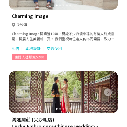
Charming Image
尖沙咀
Charming Image 開業近10年，見證不少浪漫幸福的有情人終成眷
屬，開展人生美麗新一頁。 我們重視每位客人的不同需要，致力搜
羅不同地方的婚紗禮服。專業的後勤團隊亦會為婚宴中的每位準備
租借
本地設計
交通便利
好稱身稱心的服飾，以達我們「力追完美」的宗旨。
主婚人禮服減$200
Previous
Next
鴻運繡莊 (尖沙咀店)
Lucky Embroidery-Chinese wedding