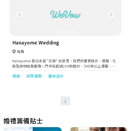
Previous
Next
Hanayome Wedding
旺角
Hanayome 是日本語 "花嫁" 的意思，我們供優質嫁衣、禮服、化
妝及飾物租售服務。門市有超過100款婚紗、500款以上禮服、
1000款以上飾物供新娘子配搭及挑選，務求令你在重要日子美麗難
租借
試穿服務
蕾絲設計
忘。 款式眾多，未能盡錄，歡迎前來參觀選售，挑選你最心愛的款
式！
1
婚禮籌備貼士