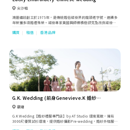
dress
尖沙咀
鴻運繡莊創立於1975年，是傳統婚俗裙褂界的龍頭老字號，連續多
年榮獲多項婚禮殊榮。裙褂專家黃國興師傅積極研究及改良裙褂款
式，於剪裁上加入極佳修身，高領富現代感的造型；在款式上採用
購買
租借
香港品牌
了更多五彩十色的頂級繡花線及釘上水晶，務求令裙褂色彩更鮮
艷，更有立體感。讓新娘子既有東方優雅之美，又散發時尚個性魅
力。
Previous
Next
G.K. Wedding (前身Genevieve.K 婚紗禮
服專門店)
觀塘
G.K Wedding【婚紗禮服專門店】by AT Studio 環境寬敞，擁有
3000尺優質試衫環境，提供婚紗攝影Pre-wedding，婚紗外租服
務，Bigday攝錄及Bigday Make-up，Bridal Gown Design，Pre-