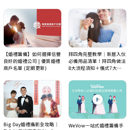
指品牌
拜四角完整教學｜新居入伙
【婚禮籌備】如何選擇信譽
必備用品清單！拜四角做法
良好的婚禮公司 | 優質婚禮
8大流程須知＋儀式7大禁
商戶名單 (定期更新)
忌解析
Big Day婚禮攝影全攻略｜
WeVow一站式婚禮籌備手