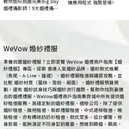
教你如何挑選完美Big Day
機應用程式 強勢登場!
婚禮攝影師！9大婚禮攝影
最常見問題Q&A
WeVow 婚紗禮服
準備挑選婚紗禮服？立即瀏覽 WeVow 婚禮商戶指南【婚
紗禮服】專區，探索 香港人氣婚紗品牌、婚紗款式推薦
（魚尾、A-Line、蓬裙）、婚紗禮服租借與購買攻略，並
比較 婚紗材質（蕾絲、雪紡、緞面）、婚紗禮服預算規
劃，還有 婚紗試身技巧與婚紗流行趨勢，幫助你找到最適
合的婚禮禮服。WeVow婚禮商戶指南集齊城中所有提供婚
紗租借服務，高級定制的婚紗禮服、裙褂公司，除了提供
婚紗租借、旗袍租借、新郎禮服租借、中式裙褂租借、晚
裝租借、亦有媽咪奶奶衫租借，款式眾多，設計優雅，修
身剪裁，能夠滿足不同身型的需要，想做到顯瘦、顯高，