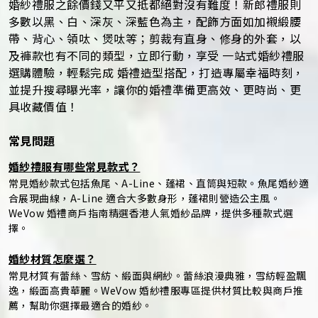
婚紗禮服之餘價錢又平又抵都絕對沒有難度！新郎禮服則
多數以黑、白、深灰、深藍色為主，配飾方面如加襯緞腰
帶、背心、領呔、煲呔等；剪裁有直身、修身的外套，以
及褲款也有不同的類型，立即行動，享受 一站式婚紗禮服
選購體驗，輕鬆完成 婚禮造型搭配，打造專屬幸福時刻，
並提升搜尋曝光率，讓你的婚禮準備更高效、更時尚、更
具收藏價值！
常見問題
婚紗禮服有哪些常見款式？
常見婚紗款式包括魚尾、A-Line、蓬裙、直筒與短款。魚尾婚紗適
合展現曲線，A-Line 適合大多數身形，蓬裙則營造公主風。
WeVow 婚禮商戶指南精選香港人氣婚紗品牌，提供多種款式選
擇。
婚紗材質怎麼選？
常見材質有蕾絲、雪紡、緞面與網紗。蕾絲浪漫典雅，雪紡輕盈飄
逸，緞面高貴華麗。WeVow 婚紗禮服專區提供材質比較與商戶推
薦，幫助你選擇最適合的婚紗。