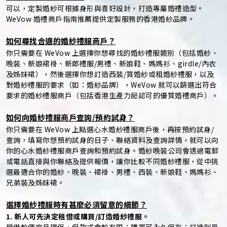
可以，定製婚紗可根據身形與喜好設計，打造專屬婚禮造型。
WeVow 婚禮商戶指南推薦提供定製服務的香港婚紗品牌。
如何尋找合適的婚紗禮服商戶？
你只需要在 WeVow 上選擇你想尋找的婚紗禮服類別（包括婚紗、
晚裝、新娘裙褂、新郎禮服/男禮、新娘鞋、媽媽衫、girdle/內衣
及姊妹裙），然後選擇你想訂造西裝/買婚紗或租婚紗禮服，以及
對婚紗禮服的要求（如：婚紗品牌），WeVow 就可以篩選出符合
要求的婚紗禮服商戶（包括香港生產力局認可的優質婚禮商戶）。
如何向婚紗禮服商戶查詢/預約試身？
你只需要在 WeVow 上點選心水婚紗禮服商戶後，再按預約試身/
查詢，填寫你想預約試身的日子、聯絡資料及查詢詳情，就可以向
你的心水婚紗禮服商戶查詢和預約試身。婚紗晚裝公司會透過電郵
或電話直接與你聯絡及提供報價，讓你比較不同婚紗禮服，從中挑
選最適合你的婚紗、晚裝、裙褂、男禮、西裝、新娘鞋、媽媽衫、
兄弟裝及姊妹裙。
選擇婚紗禮服時有甚麼必須留意的細節？
1. 新人可先決定租借或購買/訂造婚紗禮服。
租借較便宜且環保，但款式會較有限；購買可永久保存；訂造則最