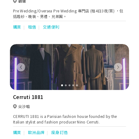
觀塘
Pre Wedding/Oversea Pre Wedding 專門店 (租4日3夜/買) ，包
括婚紗、晚裝、男禮、兄弟團。
購買
租借
交通便利
Previous
Next
Cerruti 1881
尖沙咀
CERRUTI 1881 is a Parisian fashion house founded by the
Italian stylist and fashion producer Nino Cerruti.
購買
歐洲品牌
度身訂造