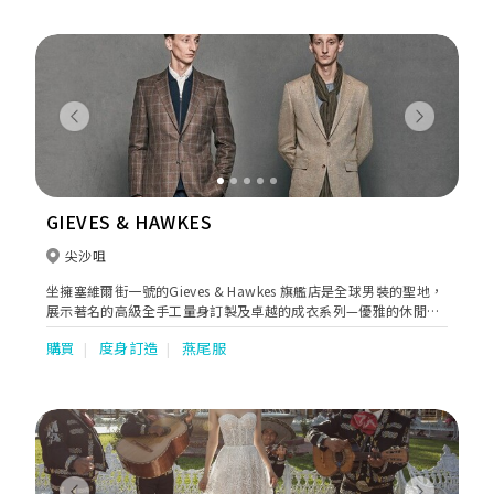
經驗設計師主理，並崇尚 customize 這個概念，以專業眼光及時尚
觸覺，為客人提供最優質的服務，務求彰顯一眾紳士的獨特魅力和
品位。
Previous
Next
GIEVES & HAWKES
尖沙咀
坐擁塞維爾街一號的Gieves & Hawkes 旗艦店是全球男裝的聖地，
展示著名的高級全手工量身訂製及卓越的成衣系列—優雅的休閒服
飾和完美的商務西裝。作為英國皇室軍服的製作商，Gieves &
購買
度身訂造
燕尾服
Hawkes 擁有249年的商業歷史，自十八世紀以來，一直為包括英
國喬治三世在內的歷屆英國君主服務。品牌擁有三枚皇家授權徽
章，顧客名單中不乏顯赫望族及具影響力的知名人物，包括全球其
他皇室、各地的政商領袖、體育傳奇人物和螢幕明星等。考究而富
有陽剛之氣的Gieves & Hawkes 體現了英式和國際紳士永恆的男士
風格。