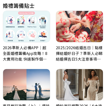
婚禮籌備貼士
2025/2026結婚吉日｜點樣
2026準新人必備APP｜超
擇結婚好日子？準新人必睇
全面婚禮籌備App攻略！8
結婚擇吉日5大注意事項！
大實用功能 快速製作個人
最佳結婚好日子全攻略
化喜帖、電子餅卡、婚禮倒
數日程表、預算表、婚禮商
戶一鍵查詢
蜜月旅行攻略（上）：尋找
婚紗流行趨勢2026｜6大流