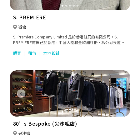
S. PREMIERE
觀塘
S. Premiere Company Limited 是於香港註冊的有限公司。S.
PREMIERE商標己於香港，中國大陸和全歐洲註冊，為公司長遠發
展和與歐洲時尚精品商店合作奠下堅實基石。我們是由一組專業的
購買
租借
本地設計
商務顧問，資深裁縫師和時裝設計師成立。我們的目標是提供時尚
和體面的衣服和精緻的製作工藝。我們重視設計師的時尚感官，但
同時客戶的意見，在設計過程中應該得到尊重。如果你也是追求的
是質量、獨特和時尚的人，S. Premiere為你定製高級和舒適的襯衫
一定能讓您覺得物超所值！
Previous
Next
80’s Bespoke (尖沙咀店)
尖沙咀