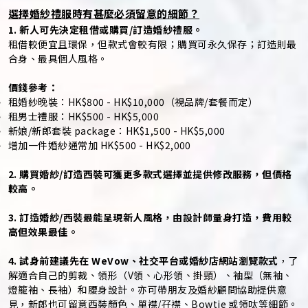
選擇婚紗禮服時有甚麼必須留意的細節？
1. 新人可先決定租借或購買/訂造婚紗禮服。
租借較便宜且環保，但款式會較有限；購買可永久保存；訂造則最
合身、最具個人風格。
價錢參考：
租婚紗晚裝：HK$800 - HK$10,000（視品牌/套餐而定）
租男士禮服：HK$500 - HK$5,000
新娘/新郎套裝 package：HK$1,500 - HK$5,000
增加一件婚紗通常加 HK$500 - HK$2,000
2. 購買婚紗/訂造西裝可獲更多款式選擇並提供修改服務，但價格
較高。
3. 訂造婚紗/西裝最能呈現新人風格，由設計師量身打造，費用較
高但效果最佳。
4. 試身前建議先在 WeVow、社交平台或婚紗店網站瀏覽款式
，了
解適合自己的剪裁、領形（V領、心形領、掛頸）、袖型（無袖、
燈籠袖、長袖）和腰身設計。亦可帶朋友及婚紗顧問協助提供意
見，新郎也可留意西裝顏色、單襟/孖襟、Bowtie 或領呔等細節。