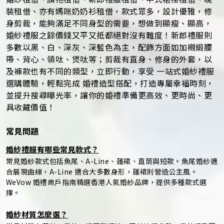
裝租借、亦有媽咪奶奶衫租借，款式眾多，設計優雅，修
身剪裁，能夠滿足不同身型的需要，想做到顯瘦、顯高，
婚紗禮服之餘價錢又平又抵都絕對沒有難度！新郎禮服則
多數以黑、白、深灰、深藍色為主，配飾方面如加襯緞腰
帶、背心、領呔、煲呔等；剪裁有直身、修身的外套，以
及褲款也有不同的類型，立即行動，享受 一站式婚紗禮服
選購體驗，輕鬆完成 婚禮造型搭配，打造專屬幸福時刻，
並提升搜尋曝光率，讓你的婚禮準備更高效、更時尚、更
具收藏價值！
常見問題
婚紗禮服有哪些常見款式？
常見婚紗款式包括魚尾、A-Line、蓬裙、直筒與短款。魚尾婚紗適
合展現曲線，A-Line 適合大多數身形，蓬裙則營造公主風。
WeVow 婚禮商戶指南精選香港人氣婚紗品牌，提供多種款式選
擇。
婚紗材質怎麼選？