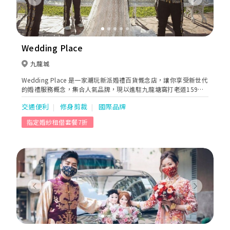
Previous
Next
Wedding Place
九龍城
Wedding Place 是一家潮玩新派婚禮百貨慨念店，讓你享受新世代
的婚禮服務概念，集合人氣品牌，現以進駐九龍塘窩打老道159
號。推出 - K.bridal 水晶婚紗及晚裝專門店。
交通便利
修身剪裁
國際品牌
指定婚紗租借套餐7折
Previous
Next