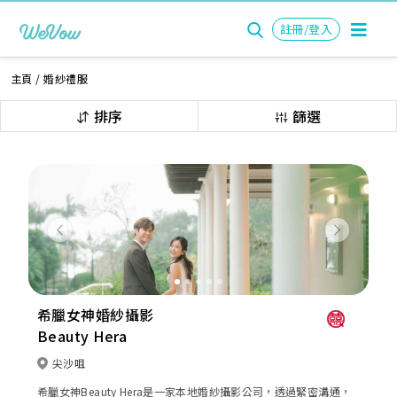
註冊/登入
主頁
/
婚紗禮服
排序
篩選
Previous
Next
希臘女神婚紗攝影
Beauty Hera
尖沙咀
希臘女神Beauty Hera是一家本地婚紗攝影公司，透過緊密溝通，