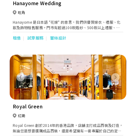
Hanayome Wedding
旺角
Hanayome 是日本語 "花嫁" 的意思，我們供優質嫁衣、禮服、化
妝及飾物租售服務。門市有超過100款婚紗、500款以上禮服、
1000款以上飾物供新娘子配搭及挑選，務求令你在重要日子美麗難
租借
試穿服務
蕾絲設計
忘。 款式眾多，未能盡錄，歡迎前來參觀選售，挑選你最心愛的款
式！
Previous
Next
Royal Green
紅磡
Royal Green 創於2014年的香港品牌，店舖主打成品西裝及訂造，
無論您是想要選購成品西裝，還是希望擁有一套專屬於自己的定制