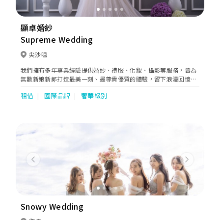
顯卓婚紗
Supreme Wedding
尖沙咀
我們擁有多年專業經驗提供婚紗、禮服、化妝、攝影等服務，曾為
無數新娘新郎打造最美一刻、最尊貴優質的體驗，留下浪漫回憶。
店內的婚紗禮服款式新穎，一應俱全，除了各種各樣進口拖尾及平
租借
國際品牌
奢華級別
腳婚紗，亦有多款高貴而典雅的晚裝，用料及剪裁方面更有多種選
擇。男士禮服方面，簡約的平腳，豪華的半燕尾款式，均應有盡
有。想擁有具個人風格的嫁衣，我們的專業婚紗設計師會聆聽您的
需要和想法而提供建議，為您訂造獨一無二的婚紗，在婚禮上綻放
無限光彩。深明一對準新人在籌辦需考慮多項瑣碎事情，我們特設
一站式服務，專業的團隊為您提供專業化妝及髮型設計、婚宴攝影
及錄影、鮮花花球、婚禮花車等，聯手為您倆創造完美無瑕的婚
禮。
Previous
Next
Snowy Wedding