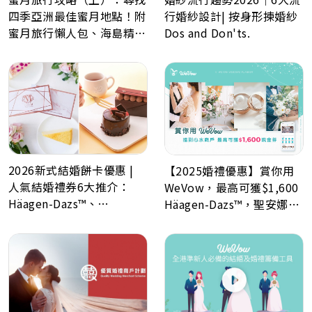
四季亞洲最佳蜜月地點！附
行婚紗設計| 按身形揀婚紗
蜜月旅行懶人包、海島精選
Dos and Don'ts.
景點推薦！
2026新式結婚餅卡優惠 |
【2025婚禮優惠】賞你用
人氣結婚禮券6大推介：
WeVow，最高可獲$1,600
Häagen-Dazs™、
Häagen-Dazs™，聖安娜餅
GODIVA、Lady M、Paul
屋或A-1 Bakery現金券！
Lafayet、Lucullus 龍島