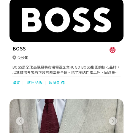
BOSS
尖沙咀
BOSS是全球高端服裝市場領軍企業HUGO BOSS集團的核心品牌，
以其精湛考究的正裝剪裁享譽全球。除了標誌性產品外，同時拓展
至便裝、配飾和運動休閒裝等系列。此外更推出香氛、眼鏡、腕表
購買
歐洲品牌
度身訂造
與童裝等特許產品。BOSS海港城全新概念專門店，亦完美地呈現
品牌所打造的全天候日常生活風格，讓貴賓尊享全方位的專屬服務
體驗。
Previous
Next