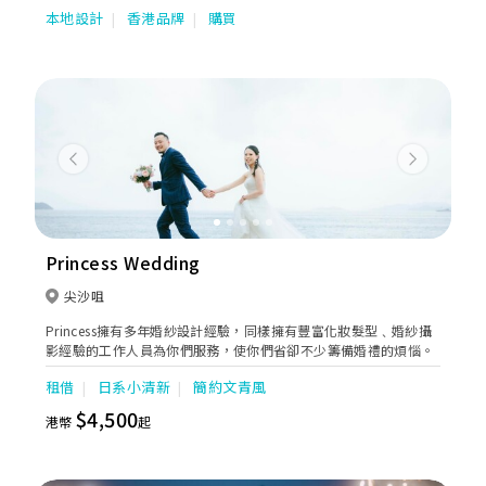
西裝，我們都能滿足您的需求。我們的西裝選用優質面料，由經驗
本地設計
香港品牌
購買
豐富的師傅精心縫製，保證每一件成品都符合最高的品質標準。無
論是商務場合還是正式活動，我們的西裝都能讓您展現出自信、優
雅的氣質。歡迎您前來我們的店舖，讓我們為您打造一套完美的西
裝，讓您在任何場合都自信滿滿。 服務範疇 成品西裝，專業訂製
西裝，皮鞋，配飾 分店資料 旺角奧海城商場2期UG層25鋪 |
Tel:31628488 紅磡黃埔花園二期時尚坊G20鋪|Tel:37493434
Previous
Next
Princess Wedding
尖沙咀
Princess擁有多年婚紗設計經驗，同樣擁有豐富化妝髮型﹑婚紗攝
影經驗的工作人員為你們服務，使你們省卻不少籌備婚禮的煩惱。
租借
日系小清新
簡約文青風
$4,500
港幣
起