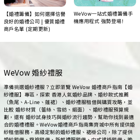
WeVow一站式婚禮籌備手
【婚禮籌備】如何選擇信譽
機應用程式 強勢登場!
良好的婚禮公司 | 優質婚禮
商戶名單 (定期更新)
WeVow 婚紗禮服
準備挑選婚紗禮服？立即瀏覽 WeVow 婚禮商戶指南【婚
紗禮服】專區，探索 香港人氣婚紗品牌、婚紗款式推薦
（魚尾、A-Line、蓬裙）、婚紗禮服租借與購買攻略，並
比較 婚紗材質（蕾絲、雪紡、緞面）、婚紗禮服預算規
劃，還有 婚紗試身技巧與婚紗流行趨勢，幫助你找到最適
合的婚禮禮服。WeVow婚禮商戶指南集齊城中所有提供婚
紗租借服務，高級定制的婚紗禮服、裙褂公司，除了提供
婚紗租借、旗袍租借、新郎禮服租借、中式裙褂租借、晚