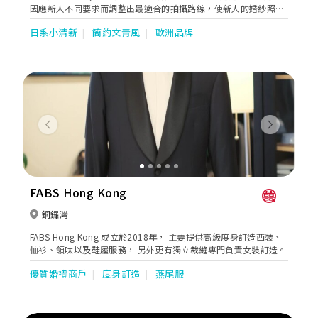
因應新人不同要求而調整出最適合的拍攝路線，使新人的婚紗照有
著連貫的故事性。同時亦貼心地提供全方位的婚嫁服務。位於婚紗
日系小清新
簡約文青風
歐洲品牌
街的希臘女神提供一站式婚紗外租，婚紗攝影及婚紗攝錄等服務。
Previous
Next
FABS Hong Kong
銅鑼灣
FABS Hong Kong 成立於2018年， 主要提供高級度身訂造西裝、
恤衫、領呔以及鞋履服務， 另外更有獨立裁縫專門負責女裝訂造。
優質婚禮商戶
度身訂造
燕尾服