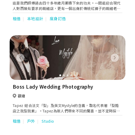
這是我們師傅過去四十多年歲月累積下來的功夫。一間能迎合現代
人對西裝有要求的裁縫店，更有一個出身於傳統紅褲子的裁縫老師
傅坐鎮，希望能夠帶出我們對一套西裝的意念給各位客人。你只需
租借
本地設計
度身訂造
要挑選上乘的布料，告訴我們你的想法概念，最後媃合我們師傅根
據各位客人的身型尺碼作出修改，就是這一分一寸，便帶出不一樣
的你。
Previous
Next
Boss Lady Wedding Photography
觀塘
Tapez 結合法文「型」及英文Mystyle的含義，取名代表著「型婚
店之我型我素」。Tapez為新人們帶來不同的驚喜，並不定時採購
/ 搜尋不同的款式，包括更型、更潮、更典雅、更華麗的婚紗、晚
租借
戶外
Studio
裝、男禮服，令一眾準新人不論是外影或在最特別的大日子中，都
成為最耀眼最特別的男女主角。