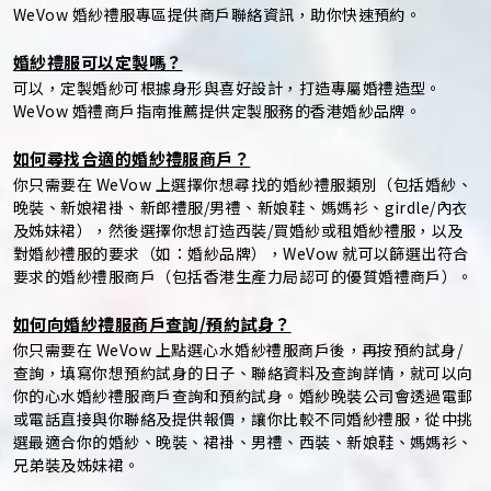
WeVow 婚紗禮服專區提供商戶聯絡資訊，助你快速預約。
婚紗禮服可以定製嗎？
可以，定製婚紗可根據身形與喜好設計，打造專屬婚禮造型。
WeVow 婚禮商戶指南推薦提供定製服務的香港婚紗品牌。
如何尋找合適的婚紗禮服商戶？
你只需要在 WeVow 上選擇你想尋找的婚紗禮服類別（包括婚紗、
晚裝、新娘裙褂、新郎禮服/男禮、新娘鞋、媽媽衫、girdle/內衣
及姊妹裙），然後選擇你想訂造西裝/買婚紗或租婚紗禮服，以及
對婚紗禮服的要求（如：婚紗品牌），WeVow 就可以篩選出符合
要求的婚紗禮服商戶（包括香港生產力局認可的優質婚禮商戶）。
如何向婚紗禮服商戶查詢/預約試身？
你只需要在 WeVow 上點選心水婚紗禮服商戶後，再按預約試身/
查詢，填寫你想預約試身的日子、聯絡資料及查詢詳情，就可以向
你的心水婚紗禮服商戶查詢和預約試身。婚紗晚裝公司會透過電郵
或電話直接與你聯絡及提供報價，讓你比較不同婚紗禮服，從中挑
選最適合你的婚紗、晚裝、裙褂、男禮、西裝、新娘鞋、媽媽衫、
兄弟裝及姊妹裙。