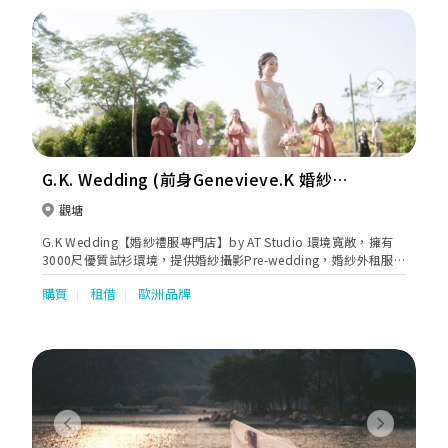
Previous
Next
G.K. Wedding (前身Genevieve.K 婚紗禮
服專門店)
觀塘
G.K Wedding【婚紗禮服專門店】by AT Studio 環境寬敞，擁有
3000尺優質試衫環境，提供婚紗攝影Pre-wedding，婚紗外租服
務，Bigday攝錄及Bigday Make-up，Bridal Gown Design，Pre-
購買
租借
歐洲品牌
Wedding Photography，Makeup等服務。更有外國品牌婚紗租
賃服務，包括以色列 NOYA，烏克蘭 Divina及波蘭MillaNova。另
外亦有婚紗晚裝/中式裙褂/男仕禮服/媽咪衫/Plus Size新娘租賃及
訂造，星級化妝及婚禮一條龍服務。
Previous
Next