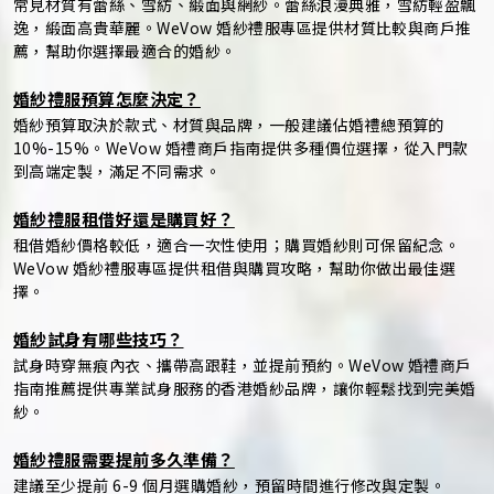
常見材質有蕾絲、雪紡、緞面與網紗。蕾絲浪漫典雅，雪紡輕盈飄
逸，緞面高貴華麗。WeVow 婚紗禮服專區提供材質比較與商戶推
薦，幫助你選擇最適合的婚紗。
婚紗禮服預算怎麼決定？
婚紗預算取決於款式、材質與品牌，一般建議佔婚禮總預算的
10%-15%。WeVow 婚禮商戶指南提供多種價位選擇，從入門款
到高端定製，滿足不同需求。
婚紗禮服租借好還是購買好？
租借婚紗價格較低，適合一次性使用；購買婚紗則可保留紀念。
WeVow 婚紗禮服專區提供租借與購買攻略，幫助你做出最佳選
擇。
婚紗試身有哪些技巧？
試身時穿無痕內衣、攜帶高跟鞋，並提前預約。WeVow 婚禮商戶
指南推薦提供專業試身服務的香港婚紗品牌，讓你輕鬆找到完美婚
紗。
婚紗禮服需要提前多久準備？
建議至少提前 6-9 個月選購婚紗，預留時間進行修改與定製。