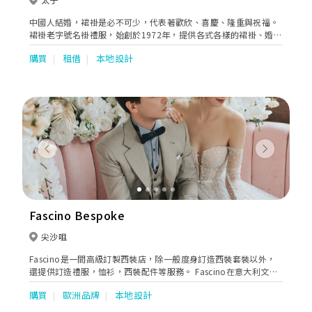
中國人結婚，裙褂是必不可少，代表著歡欣、喜慶、隆重與祝福。
裙褂老字號名褂禮服，始創於1972年，提供各式各樣的裙褂、婚
紗、新郎禮服、進場晚裝、媽咪衫等，配合慇勤服務，照顧客人的
購買
租借
本地設計
一切需要，一直深受客人愛戴。本公司亦提供婚禮攝影、新娘化
妝、租車等一站式婚禮服務，務求為你締造完美婚禮。
Previous
Next
Fascino Bespoke
尖沙咀
Fascino是一間高級訂製西裝店，除一般度身訂造西裝套裝以外，
還提供訂造禮服，恤衫，西裝配件等服務。 Fascino在意大利文中
解說charming 的意思，我們搜羅愈萬款來自英國和意大利高尚布
購買
歐洲品牌
本地設計
料，揉合40年老師傅一流手工藝，精心為每位顧客打造完美的西
裝，充分展現每位男士獨特的個性和最charming的一面。 品牌由