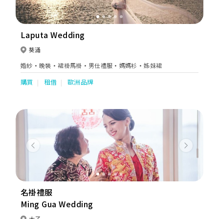
Laputa Wedding
葵涌
婚紗·晚裝·裙褂馬褂·男仕禮服·媽媽衫·姊妹裙
購買
租借
歐洲品牌
Previous
Next
名褂禮服
Ming Gua Wedding
太子