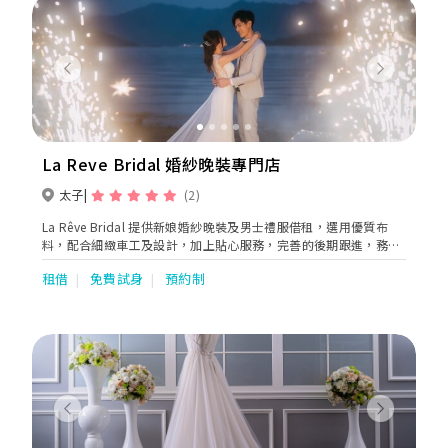
Previous
Next
La Reve Bridal 婚紗晚裝專門店
太子
(2)
La Rêve Bridal 提供新娘婚紗晚裝及男士禮服借租，選用優質布
料，配合細緻車工及設計，加上貼心服務，完善的後期跟進，務求
讓新人們可輕輕鬆鬆選擇最適合的禮服，令婚禮更添完美。
租借
免費試身
預約制
Previous
Next