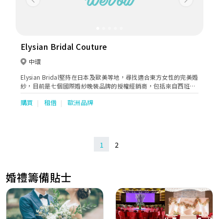
Previous
Next
Elysian Bridal Couture
中環
Elysian Bridal堅持在日本及歐美等地，尋找適合東方女性的完美婚
紗，目前是七個國際婚紗晚裝品牌的授權經銷商，包括來自西班牙
的Two by Rosa Clara和Pronovias - St. Patrick, It’s my
購買
租借
歐洲品牌
party、日本的Canta Bella、美國紐約的Blush by Hayley Paige、
Henry Roth 及 Michelle Roth等，並設出租服務。
1
2
婚禮籌備貼士