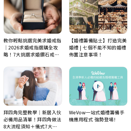
教你輕鬆挑選完美求婚戒指
【婚禮籌備貼士】打造完美
｜2026求婚戒指選購全攻
婚禮 | 七個不能不知的婚禮
略！7大挑選求婚鑽石戒指
佈置注意事項！
小貼士
WeVow一站式婚禮籌備手
拜四角完整教學｜新居入伙
機應用程式 強勢登場!
必備用品清單！拜四角做法
8大流程須知＋儀式7大禁