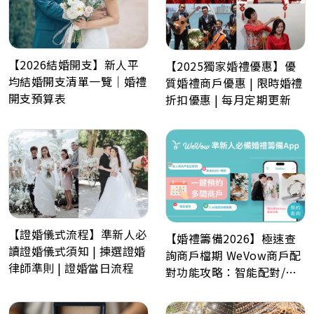
【2026結婚開支】新人平
【2025獨家婚禮優惠】優
均結婚開支清單一覽｜婚禮
質婚禮商戶優惠 | 限時婚禮
開支預算表
折扣優惠 | 每月定期更新
【證婚儀式流程】準新人必
【婚禮籌備2026】極速查
讀證婚儀式須知 | 揀選證婚
詢商戶檔期 WeVow商戶配
律師準則 | 證婚當日流程
對功能攻略：智能配對/一
分鐘預約多間商戶