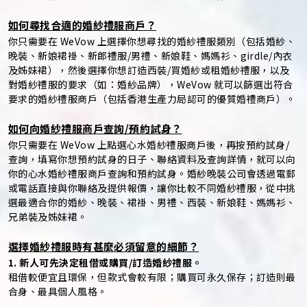
如何尋找合適的婚紗禮服商戶？
你只需要在 WeVow 上選擇你想尋找的婚紗禮服類別（包括婚紗、
晚裝、新娘裙褂、新郎禮服/男禮、新娘鞋、媽媽衫、girdle/內衣
及姊妹裙），然後選擇你想訂造西裝/買婚紗或租婚紗禮服，以及
對婚紗禮服的要求（如：婚紗品牌），WeVow 就可以篩選出符合
要求的婚紗禮服商戶（包括香港生產力局認可的優質婚禮商戶）。
如何向婚紗禮服商戶查詢/預約試身？
你只需要在 WeVow 上點選心水婚紗禮服商戶後，再按預約試身/
查詢，填寫你想預約試身的日子、聯絡資料及查詢詳情，就可以向
你的心水婚紗禮服商戶查詢和預約試身。婚紗晚裝公司會透過電郵
或電話直接與你聯絡及提供報價，讓你比較不同婚紗禮服，從中挑
選最適合你的婚紗、晚裝、裙褂、男禮、西裝、新娘鞋、媽媽衫、
兄弟裝及姊妹裙。
選擇婚紗禮服時有甚麼必須留意的細節？
1. 新人可先決定租借或購買/訂造婚紗禮服。
租借較便宜且環保，但款式會較有限；購買可永久保存；訂造則最
合身、最具個人風格。