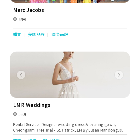
Marc Jacobs
沙田
購買
美國品牌
國際品牌
Previous
Next
LMR Weddings
上環
Rental Service : Designer wedding dress & evening gown,
Cheongsam. Free Trial - St. Patrick, LM By Lusan Mandongus,
Mistrelli, Louise Sposa, Rosa Clara, Atelier Lyanna and More.