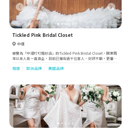
Previous
Next
Tickled Pink Bridal Closet
中環
被譽為「中環叮叮婚紗店」的Tickled Pink Bridal Closet，開業兩
年以來人氣一直高企，目前已擁有過千位客人，好評不斷。更屢獲
多個人氣攝影師及化妝師推介，連容祖兒AngelaBaby等名人明星
租借
歐洲品牌
美國品牌
都對其晚裝禮服愛不釋手。
Previous
Next