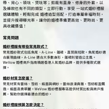
帶、背心、領呔、煲呔等；剪裁有直身、修身的外套，以
及褲款也有不同的類型，立即行動，享受 一站式婚紗禮服
選購體驗，輕鬆完成 婚禮造型搭配，打造專屬幸福時刻，
並提升搜尋曝光率，讓你的婚禮準備更高效、更時尚、更
具收藏價值！
常見問題
婚紗禮服有哪些常見款式？
常見婚紗款式包括魚尾、A-Line、蓬裙、直筒與短款。魚尾婚紗適
合展現曲線，A-Line 適合大多數身形，蓬裙則營造公主風。
WeVow 婚禮商戶指南精選香港人氣婚紗品牌，提供多種款式選
擇。
婚紗材質怎麼選？
常見材質有蕾絲、雪紡、緞面與網紗。蕾絲浪漫典雅，雪紡輕盈飄
逸，緞面高貴華麗。WeVow 婚紗禮服專區提供材質比較與商戶推
薦，幫助你選擇最適合的婚紗。
婚紗禮服預算怎麼決定？