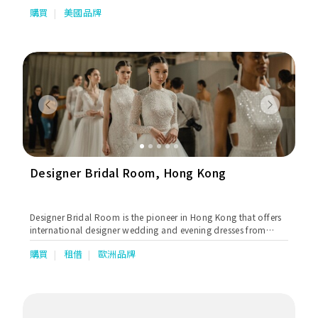
購買
美國品牌
Previous
Next
Designer Bridal Room, Hong Kong
Designer Bridal Room is the pioneer in Hong Kong that offers
international designer wedding and evening dresses from
world's most prestigious and sought-after names such as
購買
租借
歐洲品牌
Alessandra Rinaudo, Annasul Y, Atelier Pronovias, Dimitrius
Dalia, Elie By Elie Saab, Georges Hobeika, Helena Kolan,
Jenny Packham, Lazaro, Love by Pnina Tornai, Pronovias,
Rosa Clara, Saiid Kobeisy, Soft by Rosa Clara, Tony Ward,
Valentino, Viktor & Rolf and Zuhair Murad.