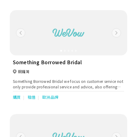
Previous
Next
Something Borrowed Bridal
銅鑼灣
Something Borrowed Bridal we focus on customer service not
only provide professional service and advice, also offering
high quality material bridal gown. We provide custom made
購買
租借
歐洲品牌
and rental service to our B2B which including Wedding Gown,
Evening Gown, Chinese style wedding gown and Tuxedo.