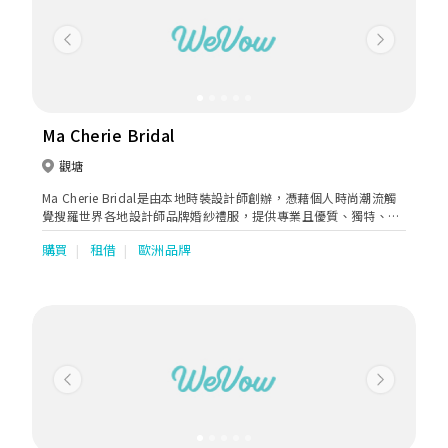
Previous
Next
Ma Cherie Bridal
觀塘
Ma Cherie Bridal是由本地時裝設計師創辦，憑藉個人時尚潮流觸
覺搜羅世界各地設計師品牌婚紗禮服，提供專業且優質、獨特、多
元化的選擇及服務，深受明星名媛熱捧。至今榮獲官方授權代理超
購買
租借
歐洲品牌
過二十個國際設計師品牌，涵蓋阿塞拜彊、白俄羅斯、法國、意大
利、俄羅斯、西班牙、土耳其、烏克蘭、英國、美國等國家。經典
品牌如Ricca Sposa及Giovanna Alessandro更是本店率先引入香
港及獨家代理。
Previous
Next