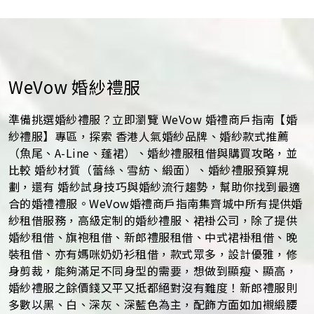
忌解析
WeVow 婚紗禮服
準備挑選婚紗禮服？立即瀏覽 WeVow 婚禮商戶指南【婚
紗禮服】專區，探索 香港人氣婚紗品牌、婚紗款式推薦
（魚尾、A-Line、蓬裙）、婚紗禮服租借與購買攻略，並
比較 婚紗材質（蕾絲、雪紡、緞面）、婚紗禮服預算規
劃，還有 婚紗試身技巧與婚紗流行趨勢，幫助你找到最適
合的婚禮禮服。WeVow婚禮商戶指南集齊城中所有提供婚
紗租借服務，高級定制的婚紗禮服、裙褂公司，除了提供
婚紗租借、旗袍租借、新郎禮服租借、中式裙褂租借、晚
裝租借、亦有媽咪奶奶衫租借，款式眾多，設計優雅，修
身剪裁，能夠滿足不同身型的需要，想做到顯瘦、顯高，
婚紗禮服之餘價錢又平又抵都絕對沒有難度！新郎禮服則
多數以黑、白、深灰、深藍色為主，配飾方面如加襯緞腰