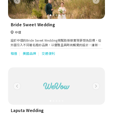
Previous
Next
Bride Sweet Wedding
中環
設於中環的Bride Sweet Wedding視幫助新娘實現夢想為目標，從
外國引入不同著名婚紗品牌，以優雅且具時尚觸覺的設計，讓新娘
挑選到夢寐以求和最合適的嫁衣。未來Bride Sweet Wedding會繼
租借
美國品牌
交通便利
續搜羅更多優質品牌，特別是適合東方女性的設計，務求給新人帶
來完美的體驗。
Previous
Next
Laputa Wedding