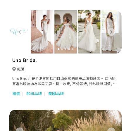
Previous
Next
Uno Bridal
紅磡
Uno Bridal 是全港首間採用自助型式的歐美品牌婚紗店。 店內所
有婚紗晚裝均為歐美品牌，劃一收費, 不分等級, 婚紗晚裝同價, 一
般租期為7天。所有價格已包清潔費及改衫費。 Uno Bridal 代理品
租借
歐洲品牌
美國品牌
牌包括 Jovani, JVN by Jovani, Rebecca Ingram, Adriana Alier
by Rosa Clara