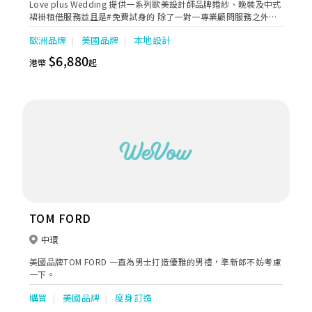
Love plus Wedding 提供一系列歐美設計師品牌婚紗、￼晚裝及中式
裙褂租借服務並且是#免費試身的 除了一對一專業顧問服務之外，￼
一系列婚紗和晚禮服也是用心為了配合每位￼￼準新娘子能夠找到合適
歐洲品牌
美國品牌
本地設計
的夢想嫁衣， ￼從而不斷尋覓及增添不同嶄新元素達到最優質，￼讓您
在重要場合閃耀光芒，￼成為最耀眼的焦點。
$6,880
港幣
起
TOM FORD
中環
美國品牌TOM FORD 一直為男士打造優雅的男禮，準新郎不妨考慮
一下。
購買
美國品牌
度身訂造