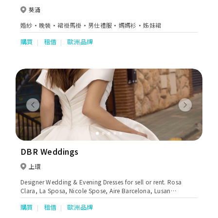
葵涌
婚紗·晚裝·裙褂馬褂·男仕禮服·媽媽衫·姊妹裙
購買
租借
歐洲品牌
Previous
Next
DBR Weddings
上環
Designer Wedding & Evening Dresses for sell or rent. Rosa
Clara, La Sposa, Nicole Spose, Aire Barcelona, Lusan
Mandongus, Mistrelli, Adi Shlomo, Tarik Ediz, St Patrick, Viero
購買
租借
歐洲品牌
Bridal, Zac Posen For White One, Edward Arsouni