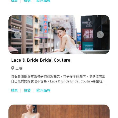
購買
租借
歐洲品牌
Previous
Next
Lace & Bride Bridal Couture
上環
每個新娘都渴望婚禮是特別及難忘，可是在零經驗下，揀選能突出
自己氣質的嫁衣也不容易。Lace & Bride Bridal Couture希望從新
人角度出發，以細緻手工和剪裁設計，展現新娘的體態美與氣質，
購買
租借
歐洲品牌
務求讓新娘眼前一亮，能夠充滿期待地在這裡找到婚禮夢想。