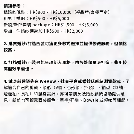
價錢參考：
租婚紗晚裝：HK$800 - HK$10,000（視品牌/套餐而定）
租男士禮服：HK$500 - HK$5,000
新娘/新郎套裝 package：HK$1,500 - HK$5,000
增加一件婚紗通常加 HK$500 - HK$2,000
2. 購買婚紗/訂造西裝可獲更多款式選擇並提供修改服務，但價格
較高。
3. 訂造婚紗/西裝最能呈現新人風格，由設計師量身打造，費用較
高但效果最佳。
4. 試身前建議先在 WeVow、社交平台或婚紗店網站瀏覽款式
，了
解適合自己的剪裁、領形（V領、心形領、掛頸）、袖型（無袖、
燈籠袖、長袖）和腰身設計。亦可帶朋友及婚紗顧問協助提供意
見，新郎也可留意西裝顏色、單襟/孖襟、Bowtie 或領呔等細節。