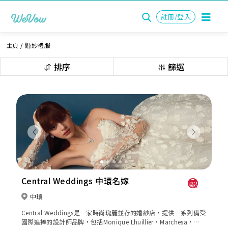
註冊/登入
主頁
/
婚紗禮服
排序
篩選
Previous
Next
Central Weddings 中環名嫁
中環
Central Weddings是一家時尚瑰麗並存的婚紗店，提供一系列備受
國際追捧的設計師品牌，包括Monique Lhuillier，Marchesa，