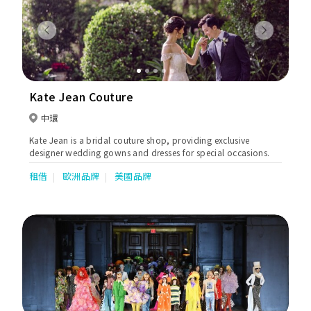
Previous
Next
Kate Jean Couture
中環
Kate Jean is a bridal couture shop, providing exclusive
designer wedding gowns and dresses for special occasions.
租借
歐洲品牌
美國品牌