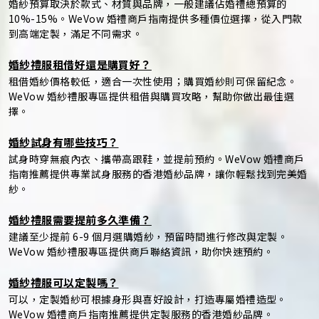
婚紗預算取決於款式、材質與品牌，一般建議佔婚禮總預算的
10%-15%。WeVow 婚禮商戶指南提供多種價位選擇，從入門款
到高端定製，滿足不同需求。
婚紗禮服租借好還是購買好？
租借婚紗價格較低，適合一次性使用；購買婚紗則可保留紀念。
WeVow 婚紗禮服專區提供租借與購買攻略，幫助你做出最佳選
擇。
婚紗試身有哪些技巧？
試身時穿無痕內衣、攜帶高跟鞋，並提前預約。WeVow 婚禮商戶
指南推薦提供專業試身服務的香港婚紗品牌，讓你輕鬆找到完美婚
紗。
婚紗禮服需要提前多久準備？
建議至少提前 6-9 個月選購婚紗，預留時間進行修改與定製。
WeVow 婚紗禮服專區提供商戶聯絡資訊，助你快速預約。
婚紗禮服可以定製嗎？
可以，定製婚紗可根據身形與喜好設計，打造專屬婚禮造型。
WeVow 婚禮商戶指南推薦提供定製服務的香港婚紗品牌。