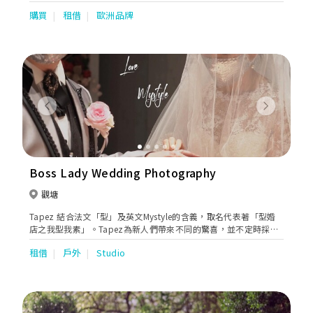
Alessandra Rinaudo ，Badgley Mischka及Chana Marelus等。這
購買
租借
歐洲品牌
裡有最高品質的禮服讓有品味有要求的新娘子打造各色各樣的造
型。憑藉超過10多年的精心經營，我們的團隊非常有經驗，並熱衷
於幫助新娘找到她們夢寐以求的婚紗禮服，並有選購我們承諾讓禮
服探索的時光成為她們真正難忘的旅程。
Previous
Next
Boss Lady Wedding Photography
觀塘
Tapez 結合法文「型」及英文Mystyle的含義，取名代表著「型婚
店之我型我素」。Tapez為新人們帶來不同的驚喜，並不定時採購
/ 搜尋不同的款式，包括更型、更潮、更典雅、更華麗的婚紗、晚
租借
戶外
Studio
裝、男禮服，令一眾準新人不論是外影或在最特別的大日子中，都
成為最耀眼最特別的男女主角。