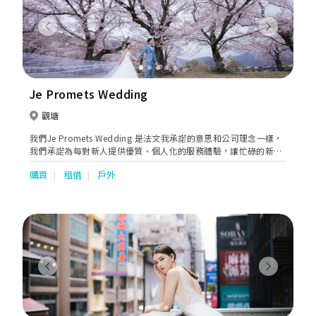
Previous
Next
Je Promets Wedding
觀塘
我們Je Promets Wedding 是法文我承諾的意思和公司理念一樣，
我們承諾為每對新人提供優質、個人化的服務體驗，讓忙碌的新人
提供一站式服務，如婚紗租借、攝錄化妝服務等，為你們打造專屬
購買
租借
戶外
的婚禮，擁有難忘回憶。
Previous
Next