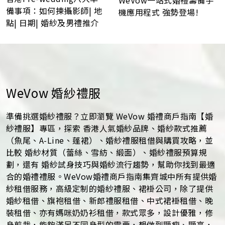
WeVow一站式婚禮籌備手
備事項：如何揀攝影師| 地
機應用程式 強勢登場!
點| 日期| 婚紗及男禮推介
WeVow 婚紗禮服
準備挑選婚紗禮服？立即瀏覽 WeVow 婚禮商戶指南【婚
紗禮服】專區，探索 香港人氣婚紗品牌、婚紗款式推薦
（魚尾、A-Line、蓬裙）、婚紗禮服租借與購買攻略，並
比較 婚紗材質（蕾絲、雪紡、緞面）、婚紗禮服預算規
劃，還有 婚紗試身技巧與婚紗流行趨勢，幫助你找到最適
合的婚禮禮服。WeVow婚禮商戶指南集齊城中所有提供婚
紗租借服務，高級定制的婚紗禮服、裙褂公司，除了提供
婚紗租借、旗袍租借、新郎禮服租借、中式裙褂租借、晚
裝租借、亦有媽咪奶奶衫租借，款式眾多，設計優雅，修
身剪裁，能夠滿足不同身型的需要，想做到顯瘦、顯高，