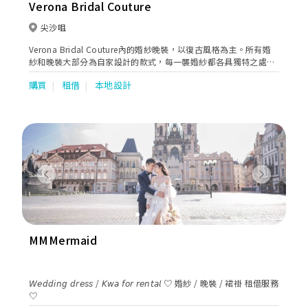
Verona Bridal Couture
尖沙咀
Verona Bridal Couture內的婚紗晚裝，以復古風格為主。所有婚
紗和晚裝大部分為自家設計的款式，每一襲婚紗都各具獨特之處，
在剪裁技巧上更體貼東方女性身型的需要。此外，亦提供新娘化
購買
租借
本地設計
妝，婚禮攝禮等服務，務求助新人在婚禮上畫上最難忘的一頁，定
能為新人打造完美無瑕的婚禮。
Previous
Next
MMMermaid
𝘞𝘦𝘥𝘥𝘪𝘯𝘨 𝘥𝘳𝘦𝘴𝘴 / 𝘒𝘸𝘢 𝘧𝘰𝘳 𝘳𝘦𝘯𝘵𝘢𝘭 ♡ 婚紗 / 晚裝 / 裙褂 租借服務
♡