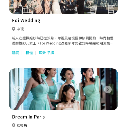
Foi Wedding
中環
新人在選擇婚紗時已從浮跨、華麗風格慢慢轉移到簡約、時尚和優
雅的婚紗元素上。Foi Wedding憑藉多年的雜誌時裝編輯潮流觸角
及經驗，為客人揀選最具品味的婚紗禮服。最近更引入國際知名婚
購買
租借
歐洲品牌
紗品牌如Nicole Spose、St Patrick等等。
Previous
Next
Dream In Paris
荔枝角