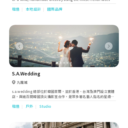
silks/delivered world!
租借
本地設計
國際品牌
Previous
Next
S.A.Wedding
九龍城
s.a.wedding 總部位於韓國首爾，並於香港、台灣及澳門設立實體
店，與逾百間韓國頂尖攝影室合作，是眾多著名藝人指名的星級團
隊。
租借
戶外
Studio