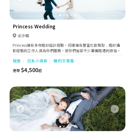
Previous
Next
Princess Wedding
尖沙咀
Princess擁有多年婚紗設計經驗，同樣擁有豐富化妝髮型﹑婚紗攝
影經驗的工作人員為你們服務，使你們省卻不少籌備婚禮的煩惱。
租借
日系小清新
簡約文青風
$4,500
港幣
起
Previous
Next