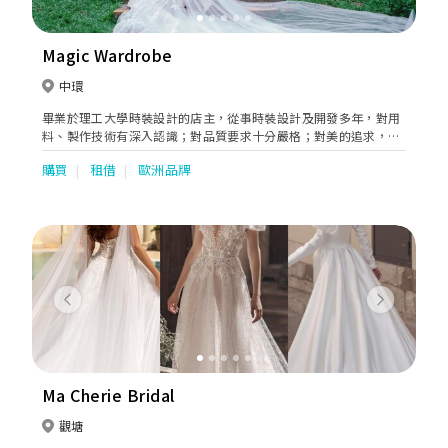
Magic Wardrobe
中環
畢業於理工大學時裝設計的店主，從事時裝設計及開發多年，對用
料、製作技術有深入認識；對品質要求十分嚴格；對美的追求，更
是一絲不苟。以新娘的個性美為依歸，揉合仙子女神的飄逸浪漫感
購買
租借
歐洲品牌
覺，設計出修身而富立體感的婚紗晚裝，款式高貴清雅。還有男士
禮服系列，剪裁修身時尚；讓你倆可一起配襯服飾，預演大日子的
甜蜜。
Previous
Next
Ma Cherie Bridal
觀塘