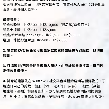
租借較便宜且環保，但款式會較有限；購買可永久保存；訂造則最
合身、最具個人風格。
價錢參考：
租婚紗晚裝：HK$800 - HK$10,000（視品牌/套餐而定）
租男士禮服：HK$500 - HK$5,000
新娘/新郎套裝 package：HK$1,500 - HK$5,000
增加一件婚紗通常加 HK$500 - HK$2,000
2. 購買婚紗/訂造西裝可獲更多款式選擇並提供修改服務，但價格
較高。
3. 訂造婚紗/西裝最能呈現新人風格，由設計師量身打造，費用較
高但效果最佳。
4. 試身前建議先在 WeVow、社交平台或婚紗店網站瀏覽款式
，了
解適合自己的剪裁、領形（V領、心形領、掛頸）、袖型（無袖、
燈籠袖、長袖）和腰身設計。亦可帶朋友及婚紗顧問協助提供意
見，新郎也可留意西裝顏色、單襟/孖襟、Bowtie 或領呔等細節。