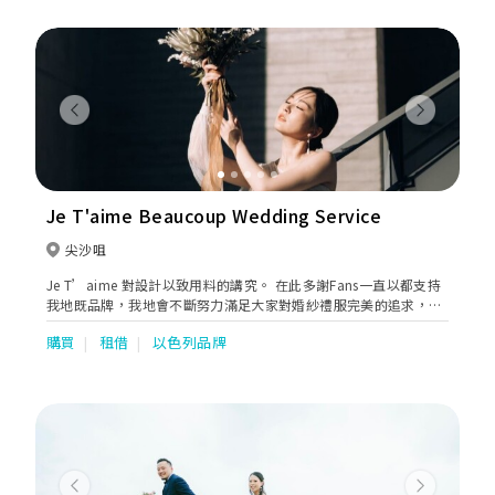
要顏色。除了雪紡和雪紡質料外，Thirty30最近更引入晚裝料作姊
妹裙，更顯高貴得體，姊妹們都可以一樣美美的出場。
Previous
Next
Je T'aime Beaucoup Wedding Service
尖沙咀
Je T’aime 對設計以致用料的講究。 在此多謝Fans一直以都支持
我地既品牌，我地會不斷努力滿足大家對婚紗禮服完美的追求，做
到一夜永恆的設計將最好既款式帶俾大家。​
購買
租借
以色列品牌