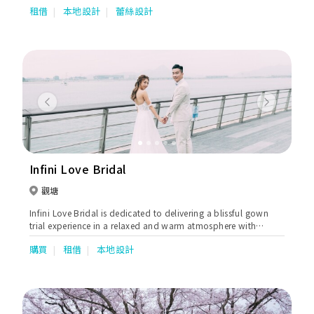
租借
本地設計
蕾絲設計
Previous
Next
Infini Love Bridal
觀塘
Infini Love Bridal is dedicated to delivering a blissful gown
trial experience in a relaxed and warm atmosphere with
premium consulting services.
購買
租借
本地設計