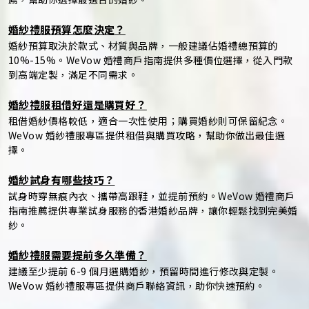
婚紗禮服預算怎麼決定？
婚紗預算取決於款式、材質與品牌，一般建議佔婚禮總預算的
10%-15%。WeVow 婚禮商戶指南提供多種價位選擇，從入門款
到高端定製，滿足不同需求。
婚紗禮服租借好還是購買好？
租借婚紗價格較低，適合一次性使用；購買婚紗則可保留紀念。
WeVow 婚紗禮服專區提供租借與購買攻略，幫助你做出最佳選
擇。
婚紗試身有哪些技巧？
試身時穿無痕內衣、攜帶高跟鞋，並提前預約。WeVow 婚禮商戶
指南推薦提供專業試身服務的香港婚紗品牌，讓你輕鬆找到完美婚
紗。
婚紗禮服需要提前多久準備？
建議至少提前 6-9 個月選購婚紗，預留時間進行修改與定製。
WeVow 婚紗禮服專區提供商戶聯絡資訊，助你快速預約。