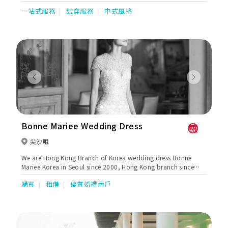
影等。無論您需要哪些服務，我們都能夠為您提供最優質的服務，
一站式服務
試穿服務
中式風格
讓您在婚禮當天享受到最完美的體驗。 除了提供全面的婚禮服務
外，Miss Suki Wedding 非常重視客人的需求和體驗。我們始終將
客人的滿意度放在首位，致力於為每一位新人打造最滿意和最難忘
的婚禮體驗。我們的服務團隊具有豐富的經驗和敏銳的洞察力，能
夠根據客人的喜好和需求，為客人打造獨一無二的婚禮風格。 為了
令婚禮更加完美，Miss Suki Wedding 的服務團隊會提前與客人溝
通，確定客人的需求和喜好，並根據客人的需求和喜好，為客人打
造獨特的婚禮風格。在婚禮當天，我們的服務團隊會全程陪伴客
Previous
Next
人，確保每一個細節都能夠完美呈現，讓客人能夠全身心地享受婚
禮當天的美好時光。如果您正在尋找一家能夠為您提供最優質婚禮
服務的公司，Miss Suki Wedding 將會是您最好的選擇!
Bonne Mariee Wedding Dress
尖沙咀
We are Hong Kong Branch of Korea wedding dress Bonne
Mariee Korea in Seoul since 2000, Hong Kong branch since
2015. We design and made our all dress in Korea.
購買
租借
優質婚禮商戶