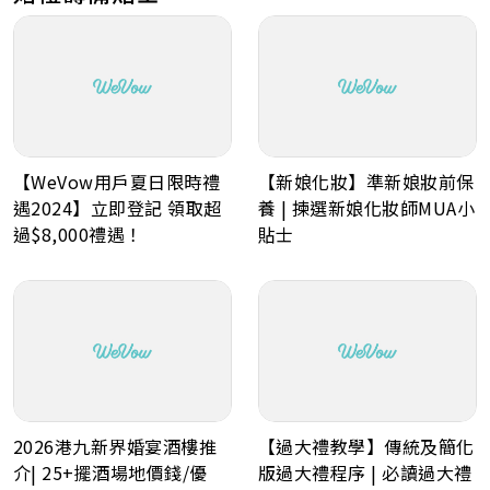
【WeVow用戶夏日限時禮
【新娘化妝】準新娘妝前保
遇2024】立即登記 領取超
養 | 揀選新娘化妝師MUA小
過$8,000禮遇！
貼士
2026港九新界婚宴酒樓推
【過大禮教學】傳統及簡化
介| 25+擺酒場地價錢/優
版過大禮程序 | 必讀過大禮