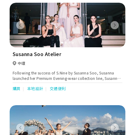
Previous
Next
Susanna Soo Atelier
中環
Following the success of S.Nine by Susanna Soo, Susanna
launched her Premium Evening-wear collection line, Susanna
Soo Atelier, in May 2014. This collection continues to focus on
購買
本地設計
交通便利
modern women who appreciate clothing that is Feminine,
Romantic and Modern, with an elevated experience in
luxurious fabrics and artisanal craftsmanship.
Previous
Next