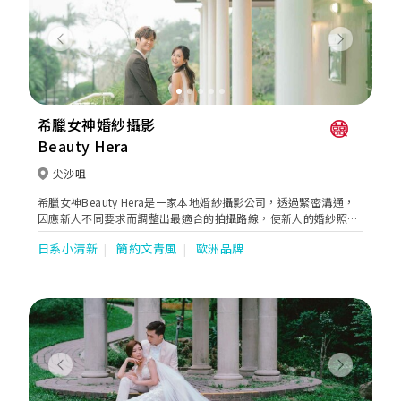
Previous
Next
希臘女神婚紗攝影
Beauty Hera
尖沙咀
希臘女神Beauty Hera是一家本地婚紗攝影公司，透過緊密溝通，
因應新人不同要求而調整出最適合的拍攝路線，使新人的婚紗照有
著連貫的故事性。同時亦貼心地提供全方位的婚嫁服務。位於婚紗
日系小清新
簡約文青風
歐洲品牌
街的希臘女神提供一站式婚紗外租，婚紗攝影及婚紗攝錄等服務。
Previous
Next