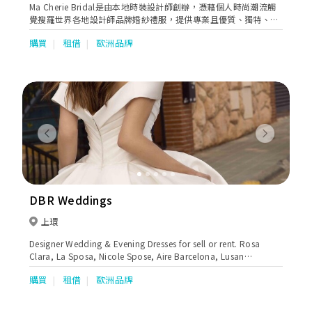
Ma Cherie Bridal是由本地時裝設計師創辦，憑藉個人時尚潮流觸
覺搜羅世界各地設計師品牌婚紗禮服，提供專業且優質、獨特、多
元化的選擇及服務，深受明星名媛熱捧。至今榮獲官方授權代理超
購買
租借
歐洲品牌
過二十個國際設計師品牌，涵蓋阿塞拜彊、白俄羅斯、法國、意大
利、俄羅斯、西班牙、土耳其、烏克蘭、英國、美國等國家。經典
品牌如Ricca Sposa及Giovanna Alessandro更是本店率先引入香
港及獨家代理。
Previous
Next
DBR Weddings
上環
Designer Wedding & Evening Dresses for sell or rent. Rosa
Clara, La Sposa, Nicole Spose, Aire Barcelona, Lusan
Mandongus, Mistrelli, Adi Shlomo, Tarik Ediz, St Patrick, Viero
購買
租借
歐洲品牌
Bridal, Zac Posen For White One, Edward Arsouni