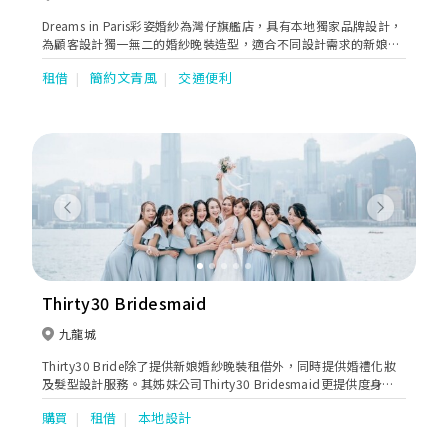
Dreams in Paris彩姿婚紗為灣仔旗艦店，具有本地獨家品牌設計，
為顧客設計獨一無二的婚紗晚裝造型，適合不同設計需求的新娘。
另有媽咪/主人家/宴會服/姊妹裙/租借及訂造服務，且提供專業星
租借
簡約文青風
交通便利
级化妝髮型：新娘妝頭/姊妹妝頭/主人家妝頭/男士妝頭及形象指
導。主打婚紗化妝之外，我們亦有一條龍服務，Pre wedding 、
Big day攝影錄影、專業大妗上頭斟茶出入門服務、甚至Big Day前
人手美容服務，內外兼備，務求為新人提供優質的婚禮服務，令客
人婚禮達至完美。 具有20 年化妝及婚禮經驗，歡迎各位預約查
詢，在灣仔1000尺舒適的環境下，見証婚禮過程的成長。我們團隊
會貼心為大家服務及解答。你們的支持就是我們前進的動力。
Previous
Next
Thirty30 Bridesmaid
九龍城
Thirty30 Bride除了提供新娘婚紗晚裝租借外，同時提供婚禮化妝
及髮型設計服務。其姊妹公司Thirty30 Bridesmaid更提供度身訂
製姊妹裙，有多種款式及剪裁設計選擇，不論是一字領、吊帶、荷
購買
租借
本地設計
葉邊、蕾絲等都應有盡有，而且顏色亦多不勝數，單單是一個顏
色，就已經有十多個色度選擇，讓新娘子及姊姊們能夠輕鬆拼出想