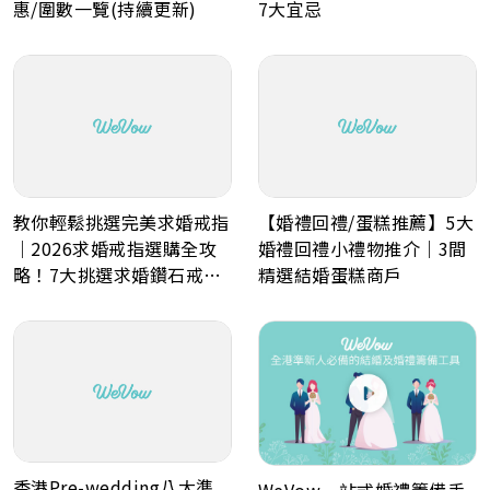
惠/圍數一覽(持續更新)
7大宜忌
教你輕鬆挑選完美求婚戒指
【婚禮回禮/蛋糕推薦】5大
｜2026求婚戒指選購全攻
婚禮回禮小禮物推介｜3間
略！7大挑選求婚鑽石戒指
精選結婚蛋糕商戶
小貼士
香港Pre-wedding八大準