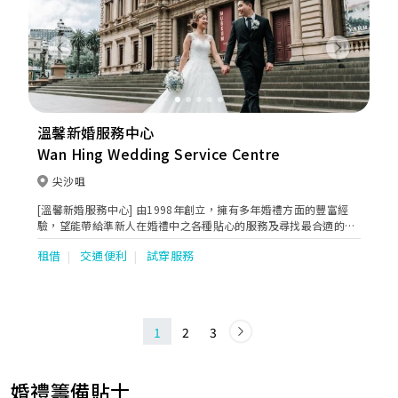
Previous
Next
溫馨新婚服務中心
Wan Hing Wedding Service Centre
尖沙咀
[溫馨新婚服務中心] 由1998年創立，擁有多年婚禮方面的豐富經
驗，望能帶給準新人在婚禮中之各種貼心的服務及尋找最合適的完
美婚紗禮服。
租借
交通便利
試穿服務
1
2
3
婚禮籌備貼士