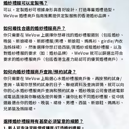
婚紗禮服可以定製嗎？
可以，定製婚紗可根據身形與喜好設計，打造專屬婚禮造型。
WeVow 婚禮商戶指南推薦提供定製服務的香港婚紗品牌。
如何尋找合適的婚紗禮服商戶？
你只需要在 WeVow 上選擇你想尋找的婚紗禮服類別（包括婚紗、
晚裝、新娘裙褂、新郎禮服/男禮、新娘鞋、媽媽衫、girdle/內衣
及姊妹裙），然後選擇你想訂造西裝/買婚紗或租婚紗禮服，以及
對婚紗禮服的要求（如：婚紗品牌），WeVow 就可以篩選出符合
要求的婚紗禮服商戶（包括香港生產力局認可的優質婚禮商戶）。
如何向婚紗禮服商戶查詢/預約試身？
你只需要在 WeVow 上點選心水婚紗禮服商戶後，再按預約試身/
查詢，填寫你想預約試身的日子、聯絡資料及查詢詳情，就可以向
你的心水婚紗禮服商戶查詢和預約試身。婚紗晚裝公司會透過電郵
或電話直接與你聯絡及提供報價，讓你比較不同婚紗禮服，從中挑
選最適合你的婚紗、晚裝、裙褂、男禮、西裝、新娘鞋、媽媽衫、
兄弟裝及姊妹裙。
選擇婚紗禮服時有甚麼必須留意的細節？
1. 新人可先決定租借或購買/訂造婚紗禮服。