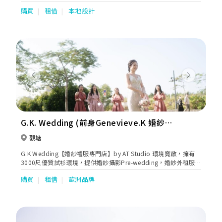
立Noel Chu Wedding Gallery，發展個人設計事業。 現時Noel
購買
租借
本地設計
Chu Wedding Gallery已正式更名為Noel Chu Atelier，除婚紗禮服
的設計製作外，我們更致力支持本地的設計發展和保留傳統裁縫手
工藝，冀在我們的工作室與更多設計師合作，引發更多新概念。
Previous
Next
G.K. Wedding (前身Genevieve.K 婚紗禮
服專門店)
觀塘
G.K Wedding【婚紗禮服專門店】by AT Studio 環境寬敞，擁有
3000尺優質試衫環境，提供婚紗攝影Pre-wedding，婚紗外租服
務，Bigday攝錄及Bigday Make-up，Bridal Gown Design，Pre-
購買
租借
歐洲品牌
Wedding Photography，Makeup等服務。更有外國品牌婚紗租
賃服務，包括以色列 NOYA，烏克蘭 Divina及波蘭MillaNova。另
外亦有婚紗晚裝/中式裙褂/男仕禮服/媽咪衫/Plus Size新娘租賃及
訂造，星級化妝及婚禮一條龍服務。