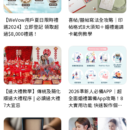
【WeVow用戶夏日限時禮
喜帖/囍帖寫法全攻略｜印
遇2024】立即登記 領取超
帖格式8大須知＋婚禮邀請
過$8,000禮遇！
卡範例教學
【過大禮教學】傳統及簡化
2026準新人必備APP｜超
版過大禮程序 | 必讀過大禮
全面婚禮籌備App攻略！8
7大宜忌
大實用功能 快速製作個人
化喜帖、電子餅卡、婚禮倒
數日程表、預算表、婚禮商
戶一鍵查詢