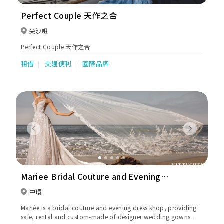
Perfect Couple 天作之合
尖沙咀
Perfect Couple 天作之合
租借
交通便利
國際品牌
Previous
Next
Mariee Bridal Couture and Evening
Dress
中環
Mariée is a bridal couture and evening dress shop, providing
sale, rental and custom-made of designer wedding gowns