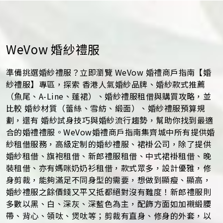
WeVow 婚紗禮服
準備挑選婚紗禮服？立即瀏覽 WeVow 婚禮商戶指南【婚
紗禮服】專區，探索 香港人氣婚紗品牌、婚紗款式推薦
（魚尾、A-Line、蓬裙）、婚紗禮服租借與購買攻略，並
比較 婚紗材質（蕾絲、雪紡、緞面）、婚紗禮服預算規
劃，還有 婚紗試身技巧與婚紗流行趨勢，幫助你找到最適
合的婚禮禮服。WeVow婚禮商戶指南集齊城中所有提供婚
紗租借服務，高級定制的婚紗禮服、裙褂公司，除了提供
婚紗租借、旗袍租借、新郎禮服租借、中式裙褂租借、晚
裝租借、亦有媽咪奶奶衫租借，款式眾多，設計優雅，修
身剪裁，能夠滿足不同身型的需要，想做到顯瘦、顯高，
婚紗禮服之餘價錢又平又抵都絕對沒有難度！新郎禮服則
多數以黑、白、深灰、深藍色為主，配飾方面如加襯緞腰
帶、背心、領呔、煲呔等；剪裁有直身、修身的外套，以