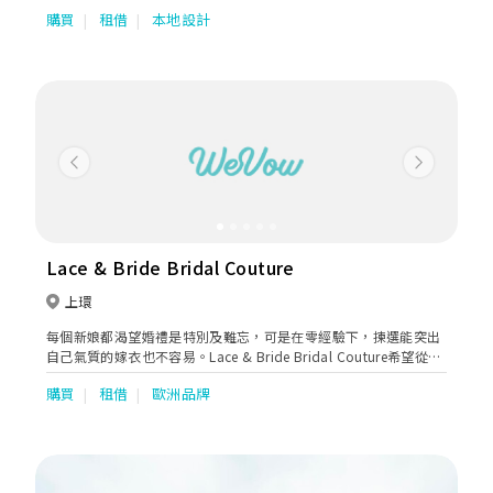
製姊妹裙，有多種款式及剪裁設計選擇，不論是一字領、吊帶、荷
購買
租借
本地設計
葉邊、蕾絲等都應有盡有，而且顏色亦多不勝數，單單是一個顏
色，就已經有十多個色度選擇，讓新娘子及姊姊們能夠輕鬆拼出想
要顏色。除了雪紡和雪紡質料外，Thirty30最近更引入晚裝料作姊
妹裙，更顯高貴得體，姊妹們都可以一樣美美的出場。
Previous
Next
Lace & Bride Bridal Couture
上環
每個新娘都渴望婚禮是特別及難忘，可是在零經驗下，揀選能突出
自己氣質的嫁衣也不容易。Lace & Bride Bridal Couture希望從新
人角度出發，以細緻手工和剪裁設計，展現新娘的體態美與氣質，
購買
租借
歐洲品牌
務求讓新娘眼前一亮，能夠充滿期待地在這裡找到婚禮夢想。