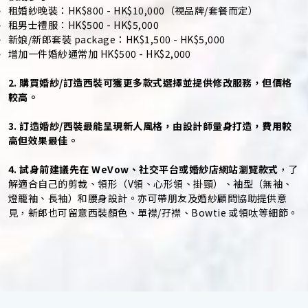
租婚紗晚裝：HK$800 - HK$10,000（視品牌/套餐而定）
租男士禮服：HK$500 - HK$5,000
新娘/新郎套裝 package：HK$1,500 - HK$5,000
增加一件婚紗通常加 HK$500 - HK$2,000
2. 購買婚紗/訂造西裝可獲更多款式選擇並提供修改服務，但價格
較高。
3. 訂造婚紗/西裝最能呈現新人風格，由設計師量身打造，費用較
高但效果最佳。
4. 試身前建議先在 WeVow、社交平台或婚紗店網站瀏覽款式
，了
解適合自己的剪裁、領形（V領、心形領、掛頸）、袖型（無袖、
燈籠袖、長袖）和腰身設計。亦可帶朋友及婚紗顧問協助提供意
見，新郎也可留意西裝顏色、單襟/孖襟、Bowtie 或領呔等細節。