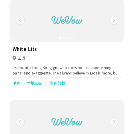
Previous
Next
White Lits
上環
Its about a Hong Kong girl who does not likes something
banal and exaggerate, she always believe in Less is more, but
its hard to find some wedding dress like this in the market. So
購買
本地設計
修身剪裁
she started to design all the dresses, made her own brand and
opened a wedding dress shop in Hong Kong since 2017. Start
from zero, from design to select all the materials to make it
real, its all made by our hands and love. We always adhere to
be
as our business purpose.
Previous
Next