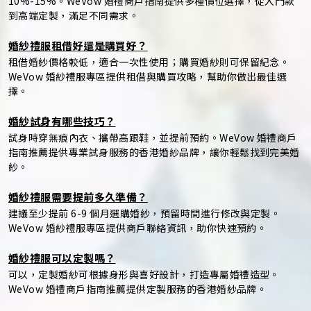
10%-15%。WeVow 婚禮商戶指南提供多種價位選擇，從入門款
到高端定製，滿足不同需求。
婚紗禮服租借好還是購買好？
租借婚紗價格較低，適合一次性使用；購買婚紗則可保留紀念。
WeVow 婚紗禮服專區提供租借與購買攻略，幫助你做出最佳選
擇。
婚紗試身有哪些技巧？
試身時穿無痕內衣、攜帶高跟鞋，並提前預約。WeVow 婚禮商戶
指南推薦提供專業試身服務的香港婚紗品牌，讓你輕鬆找到完美婚
紗。
婚紗禮服需要提前多久準備？
建議至少提前 6-9 個月選購婚紗，預留時間進行修改與定製。
WeVow 婚紗禮服專區提供商戶聯絡資訊，助你快速預約。
婚紗禮服可以定製嗎？
可以，定製婚紗可根據身形與喜好設計，打造專屬婚禮造型。
WeVow 婚禮商戶指南推薦提供定製服務的香港婚紗品牌。