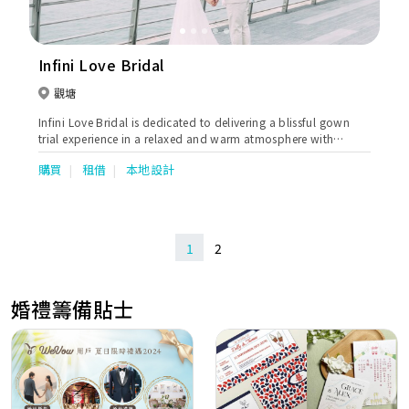
Infini Love Bridal
觀塘
Infini Love Bridal is dedicated to delivering a blissful gown
trial experience in a relaxed and warm atmosphere with
premium consulting services.
購買
租借
本地設計
1
2
婚禮籌備貼士