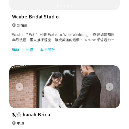
Wcube Bridal Studio
新蒲崗
Wcube “ W3 ” 代表 Water to Wine Wedding 。 戀愛如葡萄經
年月洗禮，兩人攜手經營，釀成美滿的婚姻。 Wcube 相信婚紗是
與別不同的：在大日子穿上婚紗，代表女生的蛻變，轉換了角色，
購買
租借
本地設計
象徵幸福和憧憬。香港本地自家設計品牌，專營出租婚紗，輕婚
紗，晚裝，西裝，一對一專人服務，提供免費試身及婚嫁服飾建
議。
Previous
Next
初朵 hanah Bridal
中環