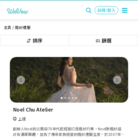
註冊/登入
主頁
/
婚紗禮服
排序
篩選
Previous
Next
Noel Chu Atelier
上環
創辦人Noel的父親自70年代起經營訂造婚紗行業，Noel對婚紗設
計有濃厚興趣，並為了傳承家族經營的婚紗禮服生意，於2007年成