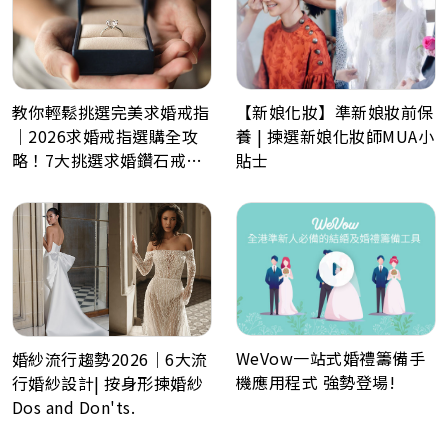
教你輕鬆挑選完美求婚戒指
【新娘化妝】準新娘妝前保
｜2026求婚戒指選購全攻
養 | 揀選新娘化妝師MUA小
略！7大挑選求婚鑽石戒指
貼士
小貼士
WeVow一站式婚禮籌備手
婚紗流行趨勢2026｜6大流
機應用程式 強勢登場!
行婚紗設計| 按身形揀婚紗
Dos and Don'ts.