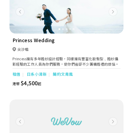
Previous
Next
Princess Wedding
尖沙咀
Princess擁有多年婚紗設計經驗，同樣擁有豐富化妝髮型﹑婚紗攝
影經驗的工作人員為你們服務，使你們省卻不少籌備婚禮的煩惱。
租借
日系小清新
簡約文青風
$4,500
港幣
起
Previous
Next