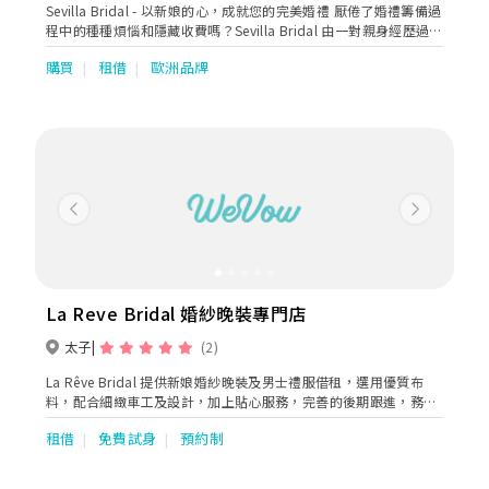
Sevilla Bridal - 以新娘的心，成就您的完美婚禮 厭倦了婚禮籌備過
程中的種種煩惱和隱藏收費嗎？Sevilla Bridal 由一對親身經歷過新
人苦惱的夫妻創立，我們決心為您帶來一個完全不同的貼心體驗。
購買
租借
歐洲品牌
我們的承諾： 專業團隊，由您親選：告別攝影師和化妝師的隨機指
派，您可以親自挑選心儀的合作夥伴，質素有保證。 全店任揀，劃
一收費：無論是歐美品牌婚紗、大拖尾款式，還是華麗褂后，全店
所有款式均劃一收費，無需額外付費。 價格透明，絕無隱憂：我們
堅持誠信經營，所有收費在預約前已清晰列明，絕無任何隱藏費
用。 Google 4.8分好評：感謝眾多新人的支持與信賴，我們在
Google 上獲得 4.8 分的超高評價，是您信心的保證。 從單租一件
夢幻婚紗，到無憂的婚禮一條龍服務，Sevilla Bridal 都能為您貼心
Previous
Next
打點。讓我們以新娘的心，為您打造一個畢生難忘的完美婚禮。
La Reve Bridal 婚紗晚裝專門店
太子
(2)
La Rêve Bridal 提供新娘婚紗晚裝及男士禮服借租，選用優質布
料，配合細緻車工及設計，加上貼心服務，完善的後期跟進，務求
讓新人們可輕輕鬆鬆選擇最適合的禮服，令婚禮更添完美。
租借
免費試身
預約制