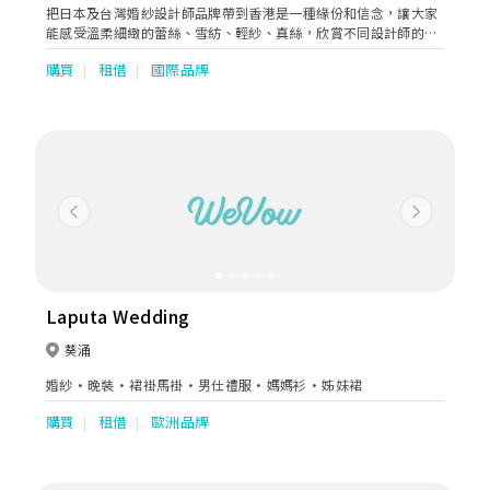
把日本及台灣婚紗設計師品牌帶到香港是一種緣份和信念，讓大家
能感受溫柔細緻的蕾絲、雪紡、輕紗、真絲，欣賞不同設計師的風
格與態度，清新優雅而不庸俗，配合女性化的剪裁，為大家帶來多
購買
租借
國際品牌
一點的選擇。
Previous
Next
Laputa Wedding
葵涌
婚紗·晚裝·裙褂馬褂·男仕禮服·媽媽衫·姊妹裙
購買
租借
歐洲品牌