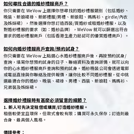
如何尋找合適的婚紗禮服商戶？
你只需要在 WeVow 上選擇你想尋找的婚紗禮服類別（包括婚紗、
晚裝、新娘裙褂、新郎禮服/男禮、新娘鞋、媽媽衫、girdle/內衣
及姊妹裙），然後選擇你想訂造西裝/買婚紗或租婚紗禮服，以及
對婚紗禮服的要求（如：婚紗品牌），WeVow 就可以篩選出符合
要求的婚紗禮服商戶（包括香港生產力局認可的優質婚禮商戶）。
如何向婚紗禮服商戶查詢/預約試身？
你只需要在 WeVow 上點選心水婚紗禮服商戶後，再按預約試身/
查詢，填寫你想預約試身的日子、聯絡資料及查詢詳情，就可以向
你的心水婚紗禮服商戶查詢和預約試身。婚紗晚裝公司會透過電郵
或電話直接與你聯絡及提供報價，讓你比較不同婚紗禮服，從中挑
選最適合你的婚紗、晚裝、裙褂、男禮、西裝、新娘鞋、媽媽衫、
兄弟裝及姊妹裙。
選擇婚紗禮服時有甚麼必須留意的細節？
1. 新人可先決定租借或購買/訂造婚紗禮服。
租借較便宜且環保，但款式會較有限；購買可永久保存；訂造則最
合身、最具個人風格。
價錢參考：