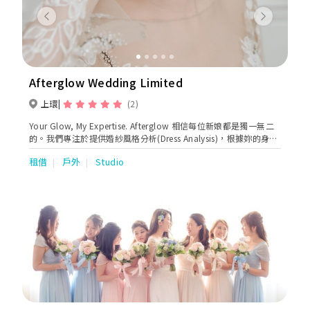
Previous
Next
Afterglow Wedding Limited
上環
(2)
Your Glow, My Expertise. Afterglow 相信每位新娘都是獨一無二
的。我們專注於提供婚紗風格分析(Dress Analysis)，根據妳的身型
及喜好尋找最合適的婚紗。除了品牌婚紗租借，我們還提供為香港
租借
戶外
Studio
新娘身形而設的自家設計輕婚紗租借訂做、專業的化妝攝影服務。
特色服務： 婚紗風格分析 (Dress Analysis)： 我們會綜合妳的身
型、膚色和婚禮主題，提供專業建議，幫助妳找到最適合的婚紗。
多樣化婚紗選擇： 從自家設計的輕婚紗到各大設計品牌，我們提供
廣泛的婚紗選擇，無論是經典、現代還是浪漫風格都確保每位新娘
都能找到心儀的款式， 個性化造型服務： 店主對婚紗及攝影的經
驗可以為新人提供全面的美術指導，不論婚紗照或婚禮均可確保整
體造型協調，讓每一個瞬間都充滿美感。