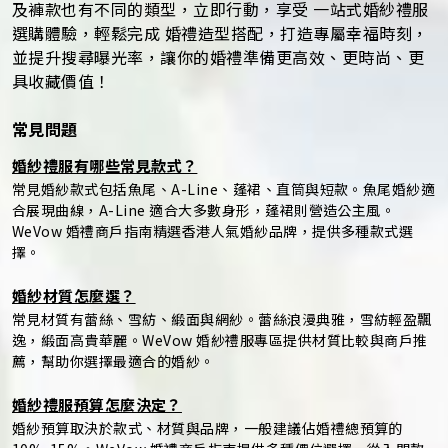
及褲款也有不同的類型，立即行動，享受 一站式婚紗禮服
選購體驗，輕鬆完成 婚禮造型搭配，打造專屬幸福時刻，
並提升搜尋曝光率，讓你的婚禮準備更高效、更時尚、更
具收藏價值！
常見問題
婚紗禮服有哪些常見款式？
常見婚紗款式包括魚尾、A-Line、蓬裙、直筒與短款。魚尾婚紗適
合展現曲線，A-Line 適合大多數身形，蓬裙則營造公主風。
WeVow 婚禮商戶指南精選香港人氣婚紗品牌，提供多種款式選
擇。
婚紗材質怎麼選？
常見材質有蕾絲、雪紡、緞面與網紗。蕾絲浪漫典雅，雪紡輕盈飄
逸，緞面高貴華麗。WeVow 婚紗禮服專區提供材質比較與商戶推
薦，幫助你選擇最適合的婚紗。
婚紗禮服預算怎麼決定？
婚紗預算取決於款式、材質與品牌，一般建議佔婚禮總預算的