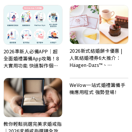
2026新式結婚餅卡優惠 |
2026準新人必備APP｜超
人氣結婚禮券6大推介：
全面婚禮籌備App攻略！8
Häagen-Dazs™、
大實用功能 快速製作個人
GODIVA、Lady M、Paul
化喜帖、電子餅卡、婚禮倒
Lafayet、Lucullus 龍島
數日程表、預算表、婚禮商
WeVow一站式婚禮籌備手
戶一鍵查詢
機應用程式 強勢登場!
教你輕鬆挑選完美求婚戒指
｜2026求婚戒指選購全攻