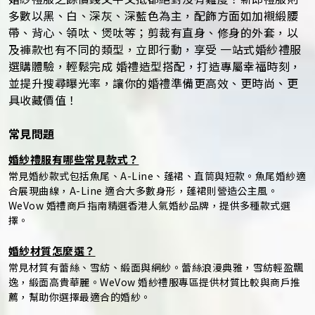
多數以黑、白、深灰、深藍色為主，配飾方面如加襯緞腰
帶、背心、領呔、煲呔等；剪裁有直身、修身的外套，以
及褲款也有不同的類型，立即行動，享受 一站式婚紗禮服
選購體驗，輕鬆完成 婚禮造型搭配，打造專屬幸福時刻，
並提升搜尋曝光率，讓你的婚禮準備更高效、更時尚、更
具收藏價值！
常見問題
婚紗禮服有哪些常見款式？
常見婚紗款式包括魚尾、A-Line、蓬裙、直筒與短款。魚尾婚紗適
合展現曲線，A-Line 適合大多數身形，蓬裙則營造公主風。
WeVow 婚禮商戶指南精選香港人氣婚紗品牌，提供多種款式選
擇。
婚紗材質怎麼選？
常見材質有蕾絲、雪紡、緞面與網紗。蕾絲浪漫典雅，雪紡輕盈飄
逸，緞面高貴華麗。WeVow 婚紗禮服專區提供材質比較與商戶推
薦，幫助你選擇最適合的婚紗。