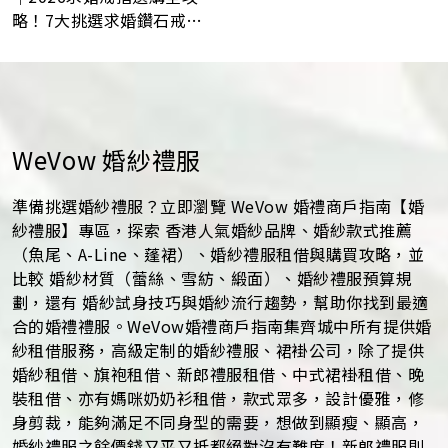
略！7大挑選求婚鑽石戒指
小貼士
WeVow 婚紗禮服
準備挑選婚紗禮服？立即瀏覽 WeVow 婚禮商戶指南【婚
紗禮服】專區，探索 香港人氣婚紗品牌、婚紗款式推薦
（魚尾、A-Line、蓬裙）、婚紗禮服租借與購買攻略，並
比較 婚紗材質（蕾絲、雪紡、緞面）、婚紗禮服預算規
劃，還有 婚紗試身技巧與婚紗流行趨勢，幫助你找到最適
合的婚禮禮服。WeVow婚禮商戶指南集齊城中所有提供婚
紗租借服務，高級定制的婚紗禮服、裙褂公司，除了提供
婚紗租借、旗袍租借、新郎禮服租借、中式裙褂租借、晚
裝租借、亦有媽咪奶奶衫租借，款式眾多，設計優雅，修
身剪裁，能夠滿足不同身型的需要，想做到顯瘦、顯高，
婚紗禮服之餘價錢又平又抵都絕對沒有難度！新郎禮服則