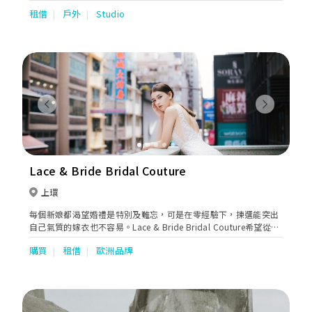
隊。
租借
戶外
Studio
Previous
Next
Lace & Bride Bridal Couture
上環
每個新娘都渴望婚禮是特別及難忘，可是在零經驗下，揀選能突出
自己氣質的嫁衣也不容易。Lace & Bride Bridal Couture希望從新
人角度出發，以細緻手工和剪裁設計，展現新娘的體態美與氣質，
購買
租借
歐洲品牌
務求讓新娘眼前一亮，能夠充滿期待地在這裡找到婚禮夢想。