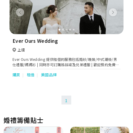
Previous
Next
Ever Ours Wedding
上環
Ever Ours Wedding 提供租借的服務包括婚紗/晚裝/中式潮褂/男
仕禮服/媽媽衫 | 同時亦可訂購姊妹裙及兄弟禮服 | 歡迎預約免費試
身
購買
租借
美國品牌
1
婚禮籌備貼士