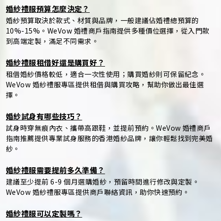
婚紗禮服預算怎麼決定？
婚紗預算取決於款式、材質與品牌，一般建議佔婚禮總預算的
10%-15%。WeVow 婚禮商戶指南提供多種價位選擇，從入門款
到高端定製，滿足不同需求。
婚紗禮服租借好還是購買好？
租借婚紗價格較低，適合一次性使用；購買婚紗則可保留紀念。
WeVow 婚紗禮服專區提供租借與購買攻略，幫助你做出最佳選
擇。
婚紗試身有哪些技巧？
試身時穿無痕內衣、攜帶高跟鞋，並提前預約。WeVow 婚禮商戶
指南推薦提供專業試身服務的香港婚紗品牌，讓你輕鬆找到完美婚
紗。
婚紗禮服需要提前多久準備？
建議至少提前 6-9 個月選購婚紗，預留時間進行修改與定製。
WeVow 婚紗禮服專區提供商戶聯絡資訊，助你快速預約。
婚紗禮服可以定製嗎？