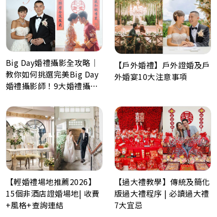
Big Day婚禮攝影全攻略｜
【戶外婚禮】戶外證婚及戶
教你如何挑選完美Big Day
外婚宴10大注意事項
婚禮攝影師！9大婚禮攝影
最常見問題Q&A
【輕婚禮場地推薦2026】
【過大禮教學】傳統及簡化
15個非酒店證婚場地| 收費
版過大禮程序 | 必讀過大禮
+風格+查詢連結
7大宜忌