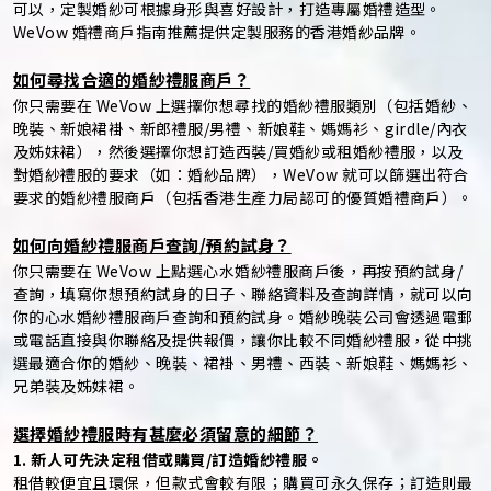
可以，定製婚紗可根據身形與喜好設計，打造專屬婚禮造型。
WeVow 婚禮商戶指南推薦提供定製服務的香港婚紗品牌。
如何尋找合適的婚紗禮服商戶？
你只需要在 WeVow 上選擇你想尋找的婚紗禮服類別（包括婚紗、
晚裝、新娘裙褂、新郎禮服/男禮、新娘鞋、媽媽衫、girdle/內衣
及姊妹裙），然後選擇你想訂造西裝/買婚紗或租婚紗禮服，以及
對婚紗禮服的要求（如：婚紗品牌），WeVow 就可以篩選出符合
要求的婚紗禮服商戶（包括香港生產力局認可的優質婚禮商戶）。
如何向婚紗禮服商戶查詢/預約試身？
你只需要在 WeVow 上點選心水婚紗禮服商戶後，再按預約試身/
查詢，填寫你想預約試身的日子、聯絡資料及查詢詳情，就可以向
你的心水婚紗禮服商戶查詢和預約試身。婚紗晚裝公司會透過電郵
或電話直接與你聯絡及提供報價，讓你比較不同婚紗禮服，從中挑
選最適合你的婚紗、晚裝、裙褂、男禮、西裝、新娘鞋、媽媽衫、
兄弟裝及姊妹裙。
選擇婚紗禮服時有甚麼必須留意的細節？
1. 新人可先決定租借或購買/訂造婚紗禮服。
租借較便宜且環保，但款式會較有限；購買可永久保存；訂造則最