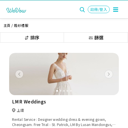
註冊/登入
主頁
/
婚紗禮服
排序
篩選
Previous
Next
LMR Weddings
上環
Rental Service : Designer wedding dress & evening gown,
Cheongsam. Free Trial - St. Patrick, LM By Lusan Mandongus,