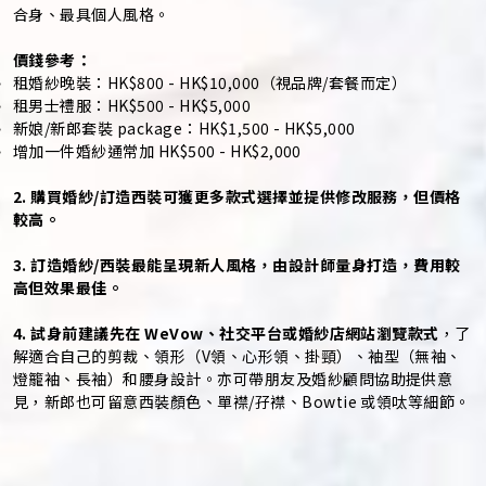
合身、最具個人風格。
價錢參考：
租婚紗晚裝：HK$800 - HK$10,000（視品牌/套餐而定）
租男士禮服：HK$500 - HK$5,000
新娘/新郎套裝 package：HK$1,500 - HK$5,000
增加一件婚紗通常加 HK$500 - HK$2,000
2. 購買婚紗/訂造西裝可獲更多款式選擇並提供修改服務，但價格
較高。
3. 訂造婚紗/西裝最能呈現新人風格，由設計師量身打造，費用較
高但效果最佳。
4. 試身前建議先在 WeVow、社交平台或婚紗店網站瀏覽款式
，了
解適合自己的剪裁、領形（V領、心形領、掛頸）、袖型（無袖、
燈籠袖、長袖）和腰身設計。亦可帶朋友及婚紗顧問協助提供意
見，新郎也可留意西裝顏色、單襟/孖襟、Bowtie 或領呔等細節。