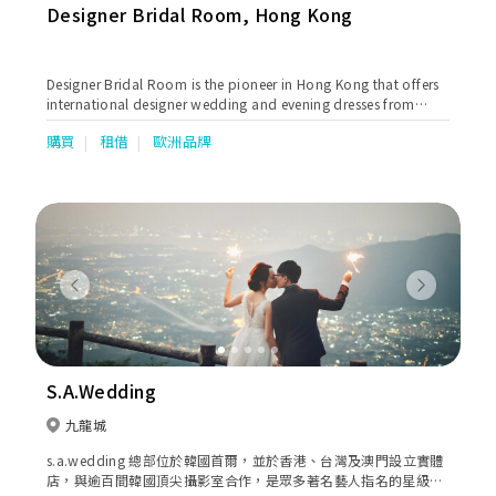
Designer Bridal Room, Hong Kong
Designer Bridal Room is the pioneer in Hong Kong that offers
international designer wedding and evening dresses from
world's most prestigious and sought-after names such as
購買
租借
歐洲品牌
Alessandra Rinaudo, Annasul Y, Atelier Pronovias, Dimitrius
Dalia, Elie By Elie Saab, Georges Hobeika, Helena Kolan,
Jenny Packham, Lazaro, Love by Pnina Tornai, Pronovias,
Rosa Clara, Saiid Kobeisy, Soft by Rosa Clara, Tony Ward,
Valentino, Viktor & Rolf and Zuhair Murad.
Previous
Next
S.A.Wedding
九龍城
s.a.wedding 總部位於韓國首爾，並於香港、台灣及澳門設立實體
店，與逾百間韓國頂尖攝影室合作，是眾多著名藝人指名的星級團