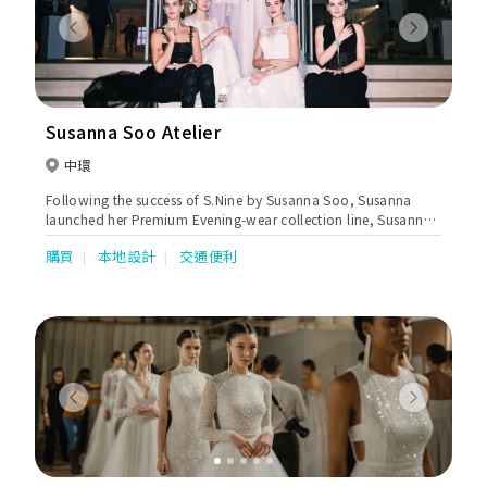
Previous
Next
Susanna Soo Atelier
中環
Following the success of S.Nine by Susanna Soo, Susanna
launched her Premium Evening-wear collection line, Susanna
Soo Atelier, in May 2014. This collection continues to focus on
購買
本地設計
交通便利
modern women who appreciate clothing that is Feminine,
Romantic and Modern, with an elevated experience in
luxurious fabrics and artisanal craftsmanship.
Previous
Next