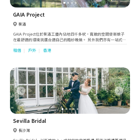
GAIA Project
葵涌
GAIA Project位於葵涌工廈內佔地四千多呎，寬敞的空間使新娘子
在最舒適的環境挑選合適自己的婚紗晚裝。 另外我們亦有一站式婚
禮服務包括攝影、化妝 、男士禮服訂製、紅酒批發等等，為新人打
租借
戶外
香港
造完滿的婚禮體驗。
Previous
Next
Sevilla Bridal
長沙灣