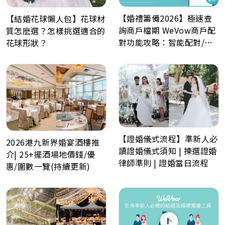
【婚禮籌備2026】極速查
【結婚花球懶人包】花球材
詢商戶檔期 WeVow商戶配
質怎麽選？怎樣挑選適合的
對功能攻略：智能配對/一
花球形狀？
分鐘預約多間商戶
【證婚儀式流程】準新人必
2026港九新界婚宴酒樓推
讀證婚儀式須知 | 揀選證婚
介| 25+擺酒場地價錢/優
律師準則 | 證婚當日流程
惠/圍數一覽(持續更新)