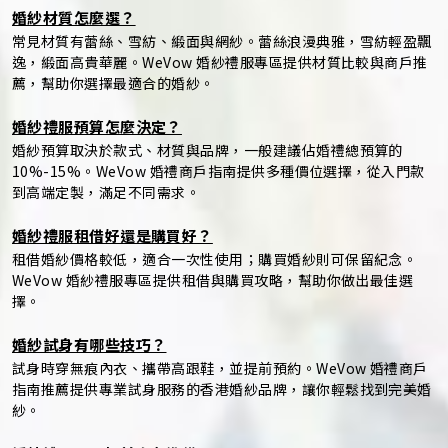
婚紗材質怎麼選？
常見材質有蕾絲、雪紡、緞面與網紗。蕾絲浪漫典雅，雪紡輕盈飄
逸，緞面高貴華麗。WeVow 婚紗禮服專區提供材質比較與商戶推
薦，幫助你選擇最適合的婚紗。
婚紗禮服預算怎麼決定？
婚紗預算取決於款式、材質與品牌，一般建議佔婚禮總預算的
10%-15%。WeVow 婚禮商戶指南提供多種價位選擇，從入門款
到高端定製，滿足不同需求。
婚紗禮服租借好還是購買好？
租借婚紗價格較低，適合一次性使用；購買婚紗則可保留紀念。
WeVow 婚紗禮服專區提供租借與購買攻略，幫助你做出最佳選
擇。
婚紗試身有哪些技巧？
試身時穿無痕內衣、攜帶高跟鞋，並提前預約。WeVow 婚禮商戶
指南推薦提供專業試身服務的香港婚紗品牌，讓你輕鬆找到完美婚
紗。