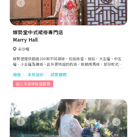
Previous
Next
嫁勢堂中式裙褂專門店
Marry Hall
尖沙咀
嫁勢堂提供超過200款不同裙褂，包括褂皇、褂后、大五福、中五
福、小五福及潮褂，此外更特設奶奶掛，新朗用馬褂，部份款式更
設多個尺碼，以適合不同體型的要求。
租借
本地設計
試穿服務
送三天裙褂租借服務
Previous
Next