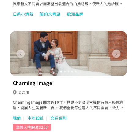
因應新人不同要求而調整出最適合的拍攝路線，使新人的婚紗照有
著連貫的故事性。同時亦貼心地提供全方位的婚嫁服務。位於婚紗
日系小清新
簡約文青風
歐洲品牌
街的希臘女神提供一站式婚紗外租，婚紗攝影及婚紗攝錄等服務。
Previous
Next
Charming Image
尖沙咀
Charming Image 開業近10年，見證不少浪漫幸福的有情人終成眷
屬，開展人生美麗新一頁。 我們重視每位客人的不同需要，致力搜
羅不同地方的婚紗禮服。專業的後勤團隊亦會為婚宴中的每位準備
租借
本地設計
交通便利
好稱身稱心的服飾，以達我們「力追完美」的宗旨。
主婚人禮服減$200