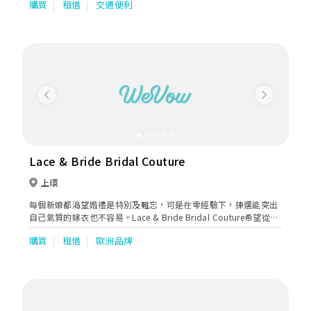
購買
租借
交通便利
Previous
Next
Lace & Bride Bridal Couture
上環
每個新娘都渴望婚禮是特別及難忘，可是在零經驗下，揀選能突出
自己氣質的嫁衣也不容易。Lace & Bride Bridal Couture希望從新
人角度出發，以細緻手工和剪裁設計，展現新娘的體態美與氣質，
購買
租借
歐洲品牌
務求讓新娘眼前一亮，能夠充滿期待地在這裡找到婚禮夢想。