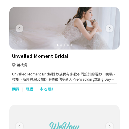
褂、龍鳳旗袍、媽媽褂、新郎馬褂，是香港裙褂業的龍頭歷史悠
久、信譽良好，深受香港人及國內外歡迎。 冠南華」業務已拓展至
婚紗、晚裝、旗袍、中西媽媽裝及男女宴會禮服。西式部更引入多
個歐美澳烏外國品牌Pronovias Group -San Patrick &Nicole，
Rosa Clara Group-Aire Barcelona，Kitty Chen, Enzonai, Chic
Nostalgia, Martin Thornburg, Sophia Tolli, Oksana Mukha…。
Previous
Next
晚裝包括美國Andrea & Leo, Jovani, Cinderella Divine, Mon
Cheri Group &歐洲Tarik Ediz, Marfil Barcelona,…超過千多件禮
服給準新人及長輩們選擇。 另設婚紗外影、婚禮日攝錄、新娘化
粧，中西式婚禮用品、過大禮鮮貨乾貨、大妗姐服務，律師證婚…
以滿足顧客一條龍服務的需求，務求令新人的婚禮至臻完美！
Unveiled Moment Bridal
荔枝角
Unveiled Moment Bridal婚紗店備有多款不同設計的婚紗、晚裝、
裙褂、新郎禮服及媽咪晚裝裙供準新人Pre-Wedding或Big Day租
借。專業設計師可更為新娘度身訂造獨一無二的婚紗及晚裝。
購買
租借
本地設計