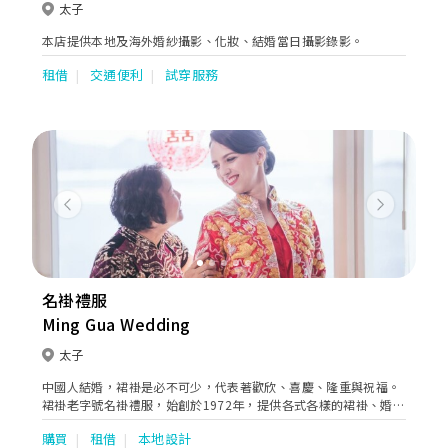
太子
本店提供本地及海外婚紗攝影、化妝、結婚當日攝影錄影。
租借
交通便利
試穿服務
Previous
Next
名褂禮服
Ming Gua Wedding
太子
中國人結婚，裙褂是必不可少，代表著歡欣、喜慶、隆重與祝福。
裙褂老字號名褂禮服，始創於1972年，提供各式各樣的裙褂、婚
紗、新郎禮服、進場晚裝、媽咪衫等，配合慇勤服務，照顧客人的
購買
租借
本地設計
一切需要，一直深受客人愛戴。本公司亦提供婚禮攝影、新娘化