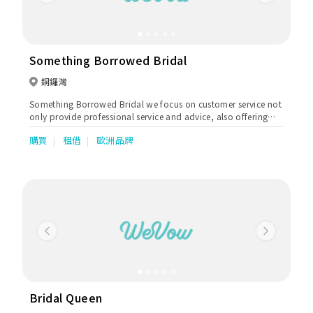
Previous
Next
Something Borrowed Bridal
銅鑼灣
Something Borrowed Bridal we focus on customer service not
only provide professional service and advice, also offering
high quality material bridal gown. We provide custom made
購買
租借
歐洲品牌
and rental service to our B2B which including Wedding Gown,
Evening Gown, Chinese style wedding gown and Tuxedo.
Previous
Next
Bridal Queen