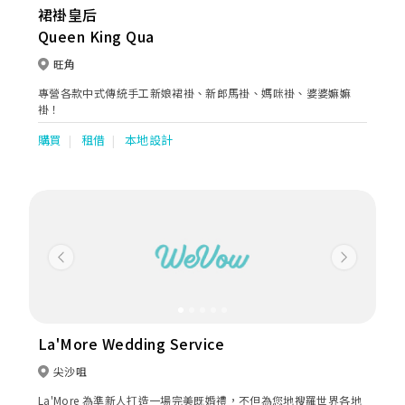
裙褂皇后
Queen King Qua
旺角
專營各款中式傳統手工新娘裙褂、新郎馬褂、媽咪褂、婆婆嫲嫲
褂！
購買
租借
本地設計
Previous
Next
La'More Wedding Service
尖沙咀
La'More 為準新人打造一場完美既婚禮，不但為您地搜羅世界各地