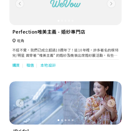
Previous
Next
Perfection唯美主義 - 婚紗專門店
旺角
不經不覺，我們已成立超過10週年了！這10年裡，許多著名的模特
兒/明星 曾穿著 "唯美主義" 的婚紗及晚裝出席婚紗展活動，有些模
特兒/明星更成為了我們的代言人。今年，由於我們在韓國選購了一
購買
租借
本地設計
些最新的韓式婚紗及晚裝，所以，曾被傳媒追訪韓式婚紗的特色及
借用婚紗作專題介紹。
Previous
Next