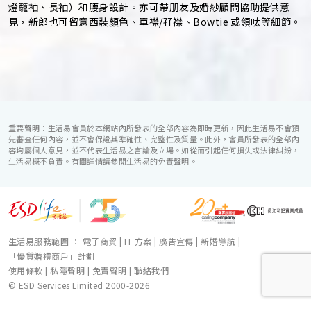
燈籠袖、長袖）和腰身設計。亦可帶朋友及婚紗顧問協助提供意
見，新郎也可留意西裝顏色、單襟/孖襟、Bowtie 或領呔等細節。
重要聲明：生活易會員於本網站內所發表的全部內容為即時更新，因此生活易不會預
先審查任何內容，並不會保證其準確性、完整性及質量。此外，會員所發表的全部內
容均屬個人意見，並不代表生活易之言論及立場。如從而引起任何損失或法律糾紛，
生活易概不負責。有關詳情請參閱生活易的免責聲明。
生活易服務範圍 ：
電子商貿
|
IT 方案
|
廣告宣傳
|
新婚導航
|
「優質婚禮商戶」計劃
使用條款
|
私隱聲明
|
免責聲明
|
聯絡我們
© ESD Services Limited 2000-2026