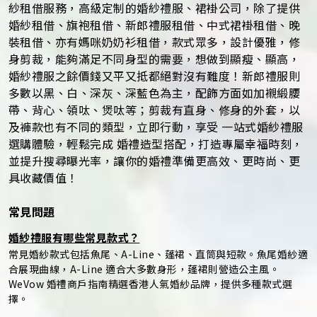
紗租借服務，高級定制的婚紗禮服、裙褂公司，除了提供
婚紗租借、旗袍租借、新郎禮服租借、中式裙褂租借、晚
裝租借、亦有媽咪奶奶衫租借，款式眾多，設計優雅，修
身剪裁，能夠滿足不同身型的需要，想做到顯瘦、顯高，
婚紗禮服之餘價錢又平又抵都絕對沒有難度！新郎禮服則
多數以黑、白、深灰、深藍色為主，配飾方面如加襯緞腰
帶、背心、領呔、煲呔等；剪裁有直身、修身的外套，以
及褲款也有不同的類型，立即行動，享受 一站式婚紗禮服
選購體驗，輕鬆完成 婚禮造型搭配，打造專屬幸福時刻，
並提升搜尋曝光率，讓你的婚禮準備更高效、更時尚、更
具收藏價值！
常見問題
婚紗禮服有哪些常見款式？
常見婚紗款式包括魚尾、A-Line、蓬裙、直筒與短款。魚尾婚紗適
合展現曲線，A-Line 適合大多數身形，蓬裙則營造公主風。
WeVow 婚禮商戶指南精選香港人氣婚紗品牌，提供多種款式選
擇。