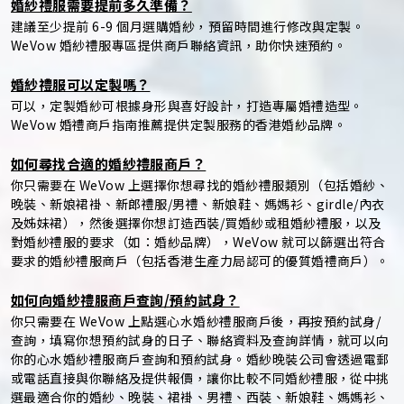
婚紗禮服需要提前多久準備？
建議至少提前 6-9 個月選購婚紗，預留時間進行修改與定製。
WeVow 婚紗禮服專區提供商戶聯絡資訊，助你快速預約。
婚紗禮服可以定製嗎？
可以，定製婚紗可根據身形與喜好設計，打造專屬婚禮造型。
WeVow 婚禮商戶指南推薦提供定製服務的香港婚紗品牌。
如何尋找合適的婚紗禮服商戶？
你只需要在 WeVow 上選擇你想尋找的婚紗禮服類別（包括婚紗、
晚裝、新娘裙褂、新郎禮服/男禮、新娘鞋、媽媽衫、girdle/內衣
及姊妹裙），然後選擇你想訂造西裝/買婚紗或租婚紗禮服，以及
對婚紗禮服的要求（如：婚紗品牌），WeVow 就可以篩選出符合
要求的婚紗禮服商戶（包括香港生產力局認可的優質婚禮商戶）。
如何向婚紗禮服商戶查詢/預約試身？
你只需要在 WeVow 上點選心水婚紗禮服商戶後，再按預約試身/
查詢，填寫你想預約試身的日子、聯絡資料及查詢詳情，就可以向
你的心水婚紗禮服商戶查詢和預約試身。婚紗晚裝公司會透過電郵
或電話直接與你聯絡及提供報價，讓你比較不同婚紗禮服，從中挑
選最適合你的婚紗、晚裝、裙褂、男禮、西裝、新娘鞋、媽媽衫、