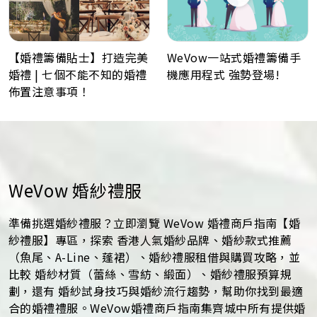
WeVow一站式婚禮籌備手
【婚禮籌備貼士】打造完美
機應用程式 強勢登場!
婚禮 | 七個不能不知的婚禮
佈置注意事項！
WeVow 婚紗禮服
準備挑選婚紗禮服？立即瀏覽 WeVow 婚禮商戶指南【婚
紗禮服】專區，探索 香港人氣婚紗品牌、婚紗款式推薦
（魚尾、A-Line、蓬裙）、婚紗禮服租借與購買攻略，並
比較 婚紗材質（蕾絲、雪紡、緞面）、婚紗禮服預算規
劃，還有 婚紗試身技巧與婚紗流行趨勢，幫助你找到最適
合的婚禮禮服。WeVow婚禮商戶指南集齊城中所有提供婚