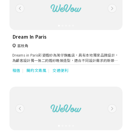
Previous
Next
Dream In Paris
荔枝角
Dreams in Paris彩姿婚紗為灣仔旗艦店，具有本地獨家品牌設計，
為顧客設計獨一無二的婚紗晚裝造型，適合不同設計需求的新娘。
另有媽咪/主人家/宴會服/姊妹裙/租借及訂造服務，且提供專業星
租借
簡約文青風
交通便利
级化妝髮型：新娘妝頭/姊妹妝頭/主人家妝頭/男士妝頭及形象指
導。主打婚紗化妝之外，我們亦有一條龍服務，Pre wedding 、
Big day攝影錄影、專業大妗上頭斟茶出入門服務、甚至Big Day前
人手美容服務，內外兼備，務求為新人提供優質的婚禮服務，令客
人婚禮達至完美。 具有20 年化妝及婚禮經驗，歡迎各位預約查
詢，在灣仔1000尺舒適的環境下，見証婚禮過程的成長。我們團隊
會貼心為大家服務及解答。你們的支持就是我們前進的動力。
Previous
Next