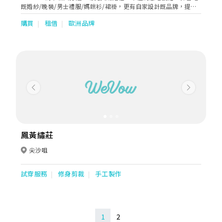
既婚紗/晚裝/男士禮服/媽咪衫/裙褂，更有自家設計既品牌，提供
高品質既保證，讓您搵到心目中既the one。另外更提供專業化妝
購買
租借
歐洲品牌
和攝影。
Previous
Next
鳳黃繡莊
尖沙咀
試穿服務
修身剪裁
手工製作
1
2