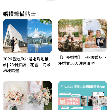
婚禮籌備貼士
【戶外婚禮】戶外證婚及戶
2026香港戶外證婚場地推
外婚宴10大注意事項
薦| 23個酒店、花園、海景
場地精選