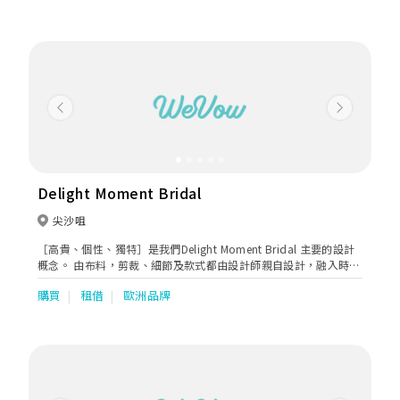
妝、租車等一站式婚禮服務，務求為你締造完美婚禮。
Previous
Next
Delight Moment Bridal
尖沙咀
［高貴、個性、獨特］是我們Delight Moment Bridal 主要的設計
概念。 由布料，剪裁、細節及款式都由設計師親自設計，融入時
尚，自然及生活細節，設計出獨一無異手工婚紗同晚裝，展現出新
購買
租借
歐洲品牌
娘子最美的一面。