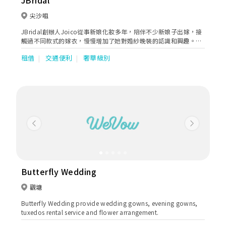
JBridal
尖沙咀
JBridal創辦人Joico從事新娘化妝多年，陪伴不少新娘子出嫁，接
觸過不同款式的嫁衣，慢慢增加了她對婚紗晚裝的認識和興趣。為
了提供更優質完整的造型服務，於本年開設了JBridal，提供婚紗晚
租借
交通便利
奢華級別
裝租借服務，以高品質的嫁衣和優質新娘化妝服務，為新娘打造完
美造型。
Previous
Next
Butterfly Wedding
觀塘
Butterfly Wedding provide wedding gowns, evening gowns,
tuxedos rental service and flower arrangement.