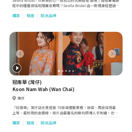
Sevilla Bridal - 以新娘的心，成就您的完美婚禮 厭倦了婚禮籌備過
程中的種種煩惱和隱藏收費嗎？Sevilla Bridal 由一對親身經歷過新
人苦惱的夫妻創立，我們決心為您帶來一個完全不同的貼心體驗。
購買
租借
歐洲品牌
我們的承諾： 專業團隊，由您親選：告別攝影師和化妝師的隨機指
派，您可以親自挑選心儀的合作夥伴，質素有保證。 全店任揀，劃
一收費：無論是歐美品牌婚紗、大拖尾款式，還是華麗褂后，全店
所有款式均劃一收費，無需額外付費。 價格透明，絕無隱憂：我們
堅持誠信經營，所有收費在預約前已清晰列明，絕無任何隱藏費
用。 Google 4.8分好評：感謝眾多新人的支持與信賴，我們在
Google 上獲得 4.8 分的超高評價，是您信心的保證。 從單租一件
夢幻婚紗，到無憂的婚禮一條龍服務，Sevilla Bridal 都能為您貼心
Previous
Next
打點。讓我們以新娘的心，為您打造一個畢生難忘的完美婚禮。
冠南華 (灣仔)
Koon Nam Wah (Wan Chai)
灣仔
「冠南華」灣仔店在港經營 70褂裙禮服業務，褂裙、馬褂採用最
上等、最耐用的金銀線，褂片由最箸名的蘇杭師傳人手刺繡，在香
港設裁剪及縫製部門，具備豐富縫製褂裙經驗，剪裁及加工全程香
購買
租借
歐洲品牌
港製造。 褂裙尺碼及款色齊全，數量為全港之冠。疏金褂(小五福)
、五福、褂后(大五福)、(褂皇)密地、純花褂、孔雀褂、潮褂、珠片