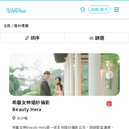
註冊/登入
主頁
/
婚紗禮服
排序
篩選
Previous
Next
希臘女神婚紗攝影
Beauty Hera
尖沙咀
希臘女神Beauty Hera是一家本地婚紗攝影公司，透過緊密溝通，