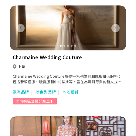
Previous
Next
Charmaine Wedding Couture
上環
Charmaine Wedding Couture 提供一系列婚紗和晚服租借服務；
包括新娘禮服、晚宴服和中式裙掛等，旨在為每對尊貴的新人找到
他們夢寐以求的婚紗和禮服。我們的婚紗來自全球多款國際追捧的
歐洲品牌
以色列品牌
本地設計
11個婚紗品牌包括，例如Aire Barcelona、Anna Sposa、Tanya
Grig及Nicole Spose等和自家品牌“Charmaine Brand”。除了租
室内婚攝套餐即減二千
衫服務外、我們還提供新娘化妝和髮型設計、Pre-wedding服務、
Big Day攝影和一條龍服務。