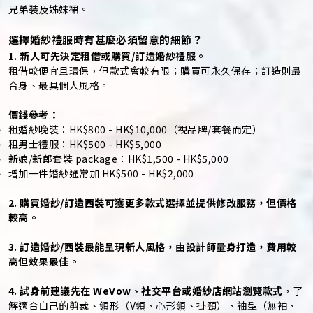
兄弟裝及姊妹裙。
選擇婚紗禮服時有甚麼必須留意的細節？
1. 新人可先決定租借或購買/訂造婚紗禮服。
租借較便宜且環保，但款式會較有限；購買可永久保存；訂造則最
合身、最具個人風格。
價錢參考：
租婚紗晚裝：HK$800 - HK$10,000（視品牌/套餐而定）
租男士禮服：HK$500 - HK$5,000
新娘/新郎套裝 package：HK$1,500 - HK$5,000
增加一件婚紗通常加 HK$500 - HK$2,000
2. 購買婚紗/訂造西裝可獲更多款式選擇並提供修改服務，但價格
較高。
3. 訂造婚紗/西裝最能呈現新人風格，由設計師量身打造，費用較
高但效果最佳。
4. 試身前建議先在 WeVow、社交平台或婚紗店網站瀏覽款式
，了
解適合自己的剪裁、領形（V領、心形領、掛頸）、袖型（無袖、