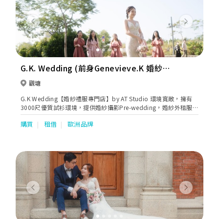
Previous
Next
G.K. Wedding (前身Genevieve.K 婚紗禮
服專門店)
觀塘
G.K Wedding【婚紗禮服專門店】by AT Studio 環境寬敞，擁有
3000尺優質試衫環境，提供婚紗攝影Pre-wedding，婚紗外租服
務，Bigday攝錄及Bigday Make-up，Bridal Gown Design，Pre-
購買
租借
歐洲品牌
Wedding Photography，Makeup等服務。更有外國品牌婚紗租
賃服務，包括以色列 NOYA，烏克蘭 Divina及波蘭MillaNova。另
外亦有婚紗晚裝/中式裙褂/男仕禮服/媽咪衫/Plus Size新娘租賃及
訂造，星級化妝及婚禮一條龍服務。
Previous
Next