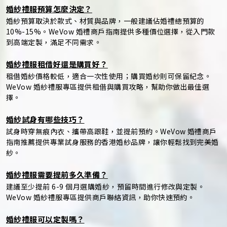
婚紗禮服預算怎麼決定？
婚紗預算取決於款式、材質與品牌，一般建議佔婚禮總預算的
10%-15%。WeVow 婚禮商戶指南提供多種價位選擇，從入門款
到高端定製，滿足不同需求。
婚紗禮服租借好還是購買好？
租借婚紗價格較低，適合一次性使用；購買婚紗則可保留紀念。
WeVow 婚紗禮服專區提供租借與購買攻略，幫助你做出最佳選
擇。
婚紗試身有哪些技巧？
試身時穿無痕內衣、攜帶高跟鞋，並提前預約。WeVow 婚禮商戶
指南推薦提供專業試身服務的香港婚紗品牌，讓你輕鬆找到完美婚
紗。
婚紗禮服需要提前多久準備？
建議至少提前 6-9 個月選購婚紗，預留時間進行修改與定製。
WeVow 婚紗禮服專區提供商戶聯絡資訊，助你快速預約。
婚紗禮服可以定製嗎？