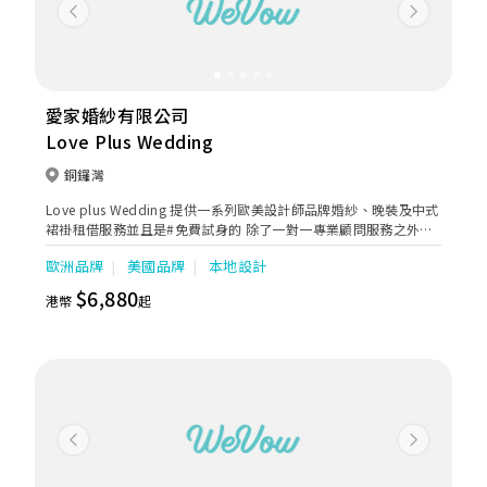
Previous
Next
愛家婚紗有限公司
Love Plus Wedding
銅鑼灣
Love plus Wedding 提供一系列歐美設計師品牌婚紗、￼晚裝及中式
裙褂租借服務並且是#免費試身的 除了一對一專業顧問服務之外，￼
一系列婚紗和晚禮服也是用心為了配合每位￼￼準新娘子能夠找到合適
歐洲品牌
美國品牌
本地設計
的夢想嫁衣， ￼從而不斷尋覓及增添不同嶄新元素達到最優質，￼讓您
在重要場合閃耀光芒，￼成為最耀眼的焦點。
$6,880
港幣
起
Previous
Next