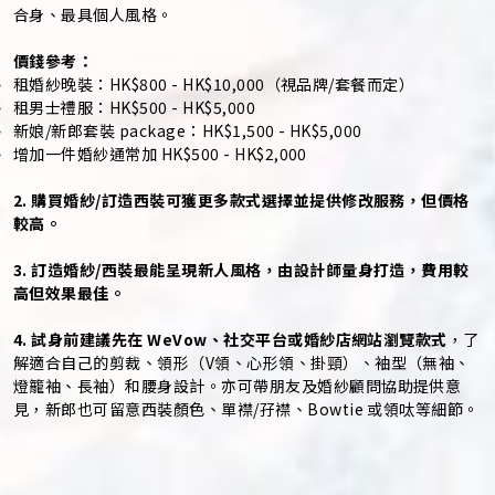
合身、最具個人風格。
價錢參考：
租婚紗晚裝：HK$800 - HK$10,000（視品牌/套餐而定）
租男士禮服：HK$500 - HK$5,000
新娘/新郎套裝 package：HK$1,500 - HK$5,000
增加一件婚紗通常加 HK$500 - HK$2,000
2. 購買婚紗/訂造西裝可獲更多款式選擇並提供修改服務，但價格
較高。
3. 訂造婚紗/西裝最能呈現新人風格，由設計師量身打造，費用較
高但效果最佳。
4. 試身前建議先在 WeVow、社交平台或婚紗店網站瀏覽款式
，了
解適合自己的剪裁、領形（V領、心形領、掛頸）、袖型（無袖、
燈籠袖、長袖）和腰身設計。亦可帶朋友及婚紗顧問協助提供意
見，新郎也可留意西裝顏色、單襟/孖襟、Bowtie 或領呔等細節。