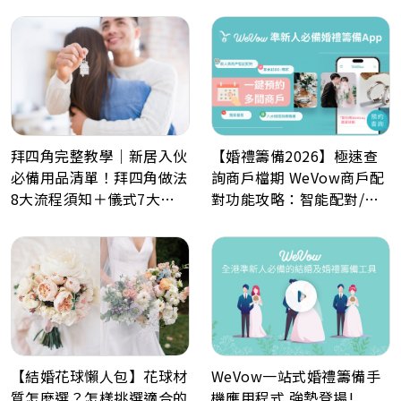
最佳結婚好日子全攻略
化喜帖、電子餅卡、婚禮倒
數日程表、預算表、婚禮商
戶一鍵查詢
【婚禮籌備2026】極速查
拜四角完整教學｜新居入伙
詢商戶檔期 WeVow商戶配
必備用品清單！拜四角做法
對功能攻略：智能配對/一
8大流程須知＋儀式7大禁
分鐘預約多間商戶
忌解析
WeVow一站式婚禮籌備手
【結婚花球懶人包】花球材
機應用程式 強勢登場!
質怎麽選？怎樣挑選適合的