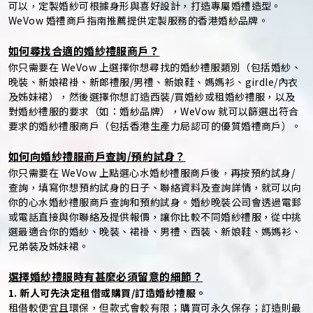
可以，定製婚紗可根據身形與喜好設計，打造專屬婚禮造型。
WeVow 婚禮商戶指南推薦提供定製服務的香港婚紗品牌。
如何尋找合適的婚紗禮服商戶？
你只需要在 WeVow 上選擇你想尋找的婚紗禮服類別（包括婚紗、
晚裝、新娘裙褂、新郎禮服/男禮、新娘鞋、媽媽衫、girdle/內衣
及姊妹裙），然後選擇你想訂造西裝/買婚紗或租婚紗禮服，以及
對婚紗禮服的要求（如：婚紗品牌），WeVow 就可以篩選出符合
要求的婚紗禮服商戶（包括香港生產力局認可的優質婚禮商戶）。
如何向婚紗禮服商戶查詢/預約試身？
你只需要在 WeVow 上點選心水婚紗禮服商戶後，再按預約試身/
查詢，填寫你想預約試身的日子、聯絡資料及查詢詳情，就可以向
你的心水婚紗禮服商戶查詢和預約試身。婚紗晚裝公司會透過電郵
或電話直接與你聯絡及提供報價，讓你比較不同婚紗禮服，從中挑
選最適合你的婚紗、晚裝、裙褂、男禮、西裝、新娘鞋、媽媽衫、
兄弟裝及姊妹裙。
選擇婚紗禮服時有甚麼必須留意的細節？
1. 新人可先決定租借或購買/訂造婚紗禮服。
租借較便宜且環保，但款式會較有限；購買可永久保存；訂造則最