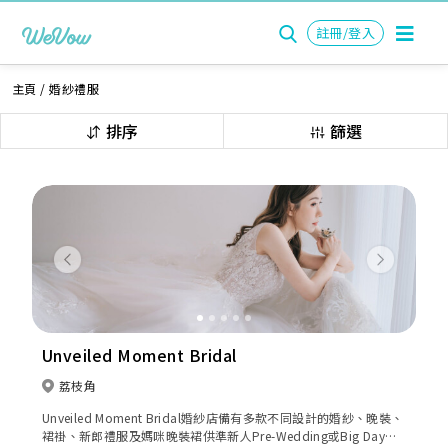
註冊/登入
主頁
/
婚紗禮服
排序
篩選
Previous
Next
Unveiled Moment Bridal
荔枝角
Unveiled Moment Bridal婚紗店備有多款不同設計的婚紗、晚裝、
裙褂、新郎禮服及媽咪晚裝裙供準新人Pre-Wedding或Big Day租