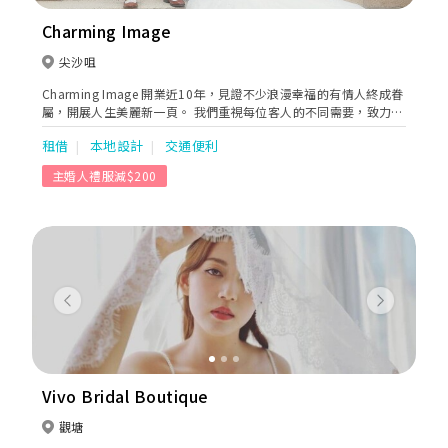
Charming Image
尖沙咀
Charming Image 開業近10年，見證不少浪漫幸福的有情人終成眷
屬，開展人生美麗新一頁。 我們重視每位客人的不同需要，致力搜
羅不同地方的婚紗禮服。專業的後勤團隊亦會為婚宴中的每位準備
租借
本地設計
交通便利
好稱身稱心的服飾，以達我們「力追完美」的宗旨。
主婚人禮服減$200
Previous
Next
Vivo Bridal Boutique
觀塘