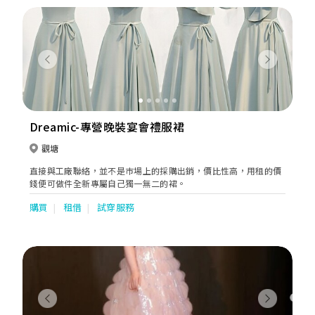
妹裙，更顯高貴得體，姊妹們都可以一樣美美的出場。
Previous
Next
Dreamic-專營晚裝宴會禮服裙
觀塘
直接與工廠聯絡，並不是巿場上的採購出銷，價比性高，用租的價
錢便可做件全新專屬自己獨一無二的裙。
購買
租借
試穿服務
Previous
Next