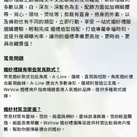
多數以黑、白、深灰、深藍色為主，配飾方面如加襯緞腰
帶、背心、領呔、煲呔等；剪裁有直身、修身的外套，以
及褲款也有不同的類型，立即行動，享受 一站式婚紗禮服
選購體驗，輕鬆完成 婚禮造型搭配，打造專屬幸福時刻，
並提升搜尋曝光率，讓你的婚禮準備更高效、更時尚、更
具收藏價值！
常見問題
婚紗禮服有哪些常見款式？
常見婚紗款式包括魚尾、A-Line、蓬裙、直筒與短款。魚尾婚紗適
合展現曲線，A-Line 適合大多數身形，蓬裙則營造公主風。
WeVow 婚禮商戶指南精選香港人氣婚紗品牌，提供多種款式選
擇。
婚紗材質怎麼選？
常見材質有蕾絲、雪紡、緞面與網紗。蕾絲浪漫典雅，雪紡輕盈飄
逸，緞面高貴華麗。WeVow 婚紗禮服專區提供材質比較與商戶推
薦，幫助你選擇最適合的婚紗。