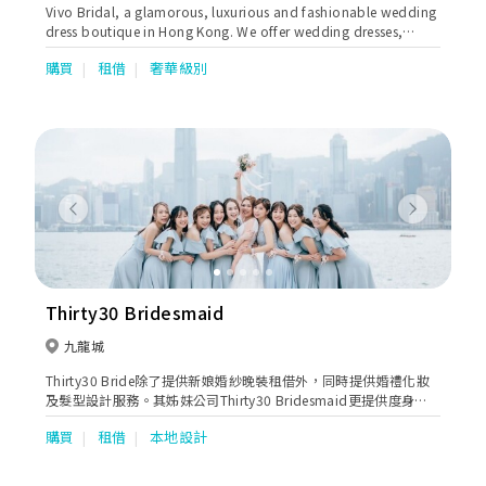
Vivo Bridal, a glamorous, luxurious and fashionable wedding
dress boutique in Hong Kong. We offer wedding dresses,
evening gown, party dress selling, custom-made dresses, and
購買
租借
奢華級別
rental services. We can also serve as your style adviser. We will
provide the best services to customize your needs and look
for the things you love most about the season for
inspiration.
Previous
Next
Thirty30 Bridesmaid
九龍城
Thirty30 Bride除了提供新娘婚紗晚裝租借外，同時提供婚禮化妝
及髮型設計服務。其姊妹公司Thirty30 Bridesmaid更提供度身訂
製姊妹裙，有多種款式及剪裁設計選擇，不論是一字領、吊帶、荷
購買
租借
本地設計
葉邊、蕾絲等都應有盡有，而且顏色亦多不勝數，單單是一個顏
色，就已經有十多個色度選擇，讓新娘子及姊姊們能夠輕鬆拼出想
要顏色。除了雪紡和雪紡質料外，Thirty30最近更引入晚裝料作姊