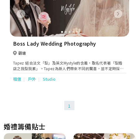
Previous
Next
Boss Lady Wedding Photography
觀塘
Tapez 結合法文「型」及英文Mystyle的含義，取名代表著「型婚
店之我型我素」。Tapez為新人們帶來不同的驚喜，並不定時採購
/ 搜尋不同的款式，包括更型、更潮、更典雅、更華麗的婚紗、晚
租借
戶外
Studio
裝、男禮服，令一眾準新人不論是外影或在最特別的大日子中，都
成為最耀眼最特別的男女主角。
1
婚禮籌備貼士