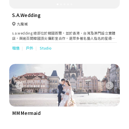
S.A.Wedding
九龍城
s.a.wedding 總部位於韓國首爾，並於香港、台灣及澳門設立實體
店，與逾百間韓國頂尖攝影室合作，是眾多著名藝人指名的星級團
隊。
租借
戶外
Studio
Previous
Next
MMMermaid