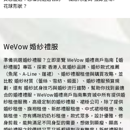
花球形狀？
WeVow 婚紗禮服
準備挑選婚紗禮服？立即瀏覽 WeVow 婚禮商戶指南【婚
紗禮服】專區，探索 香港人氣婚紗品牌、婚紗款式推薦
（魚尾、A-Line、蓬裙）、婚紗禮服租借與購買攻略，並
比較 婚紗材質（蕾絲、雪紡、緞面）、婚紗禮服預算規
劃，還有 婚紗試身技巧與婚紗流行趨勢，幫助你找到最適
合的婚禮禮服。WeVow婚禮商戶指南集齊城中所有提供婚
紗租借服務，高級定制的婚紗禮服、裙褂公司，除了提供
婚紗租借、旗袍租借、新郎禮服租借、中式裙褂租借、晚
裝租借、亦有媽咪奶奶衫租借，款式眾多，設計優雅，修
身剪裁，能夠滿足不同身型的需要，想做到顯瘦、顯高，
婚紗禮服之餘價錢又平又抵都絕對沒有難度！新郎禮服則