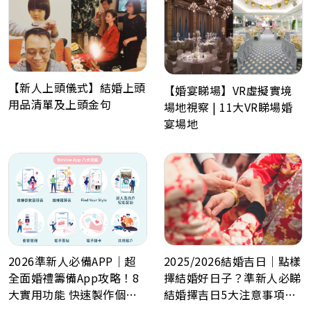
【新人上頭儀式】結婚上頭
【婚宴睇場】VR虛擬實境
用品清單及上頭金句
場地視察 | 11大VR睇場婚
宴場地
2025/2026結婚吉日｜點樣
2026準新人必備APP｜超
擇結婚好日子？準新人必睇
全面婚禮籌備App攻略！8
結婚擇吉日5大注意事項！
大實用功能 快速製作個人