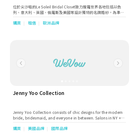
位於尖沙咀的Le Soleil Bridal Closet致力搜羅世界各地包括以色
列、意大利、英國、俄羅斯及美國等設計獨特的名牌婚紗，為準新
娘帶來不同類型、不同風格的婚紗，無論是20年代Gatsby華麗
購買
租借
歐洲品牌
風、優雅的vintage復古風，以至時尚簡約的輕婚紗，都能滿足不同
氣質和要求的準新娘。
Previous
Next
Jenny Yoo Collection
Jenny Yoo Collection consists of chic designs for the modern
bride, bridesmaid, and everyone in between. Salons in NY +
Chicago, available worldwide.
購買
美國品牌
國際品牌