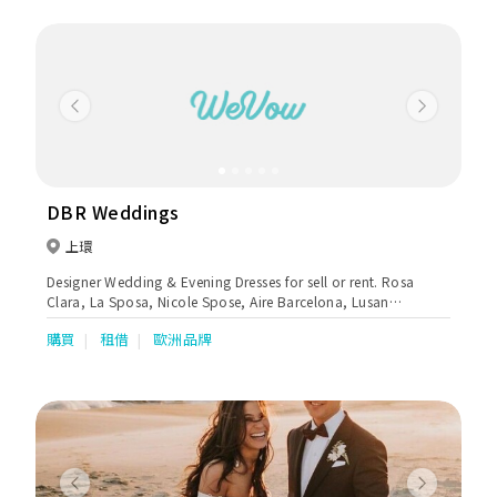
Previous
Next
DBR Weddings
上環
Designer Wedding & Evening Dresses for sell or rent. Rosa
Clara, La Sposa, Nicole Spose, Aire Barcelona, Lusan
Mandongus, Mistrelli, Adi Shlomo, Tarik Ediz, St Patrick, Viero
購買
租借
歐洲品牌
Bridal, Zac Posen For White One, Edward Arsouni
Previous
Next