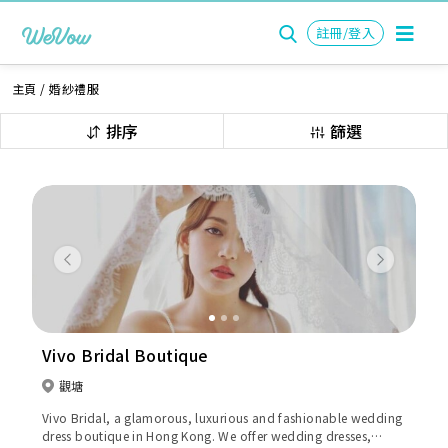
註冊/登入
主頁
/
婚紗禮服
排序
篩選
Previous
Next
Vivo Bridal Boutique
觀塘
Vivo Bridal, a glamorous, luxurious and fashionable wedding
dress boutique in Hong Kong. We offer wedding dresses,