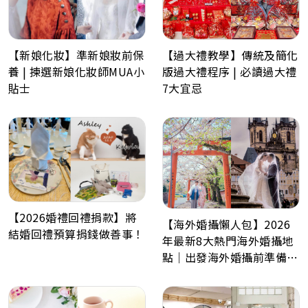
【過大禮教學】傳統及簡化
【新娘化妝】準新娘妝前保
版過大禮程序 | 必讀過大禮
養 | 揀選新娘化妝師MUA小
7大宜忌
貼士
【2026婚禮回禮捐款】將
【海外婚攝懶人包】2026
結婚回禮預算捐錢做善事！
年最新8大熱門海外婚攝地
點｜出發海外婚攝前準備事
項