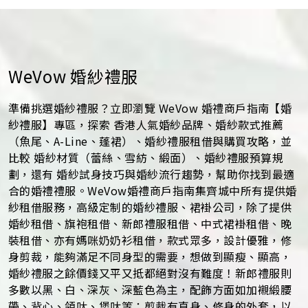
WeVow 婚紗禮服
準備挑選婚紗禮服？立即瀏覽 WeVow 婚禮商戶指南【婚
紗禮服】專區，探索 香港人氣婚紗品牌、婚紗款式推薦
（魚尾、A-Line、蓬裙）、婚紗禮服租借與購買攻略，並
比較 婚紗材質（蕾絲、雪紡、緞面）、婚紗禮服預算規
劃，還有 婚紗試身技巧與婚紗流行趨勢，幫助你找到最適
合的婚禮禮服。WeVow婚禮商戶指南集齊城中所有提供婚
紗租借服務，高級定制的婚紗禮服、裙褂公司，除了提供
婚紗租借、旗袍租借、新郎禮服租借、中式裙褂租借、晚
裝租借、亦有媽咪奶奶衫租借，款式眾多，設計優雅，修
身剪裁，能夠滿足不同身型的需要，想做到顯瘦、顯高，
婚紗禮服之餘價錢又平又抵都絕對沒有難度！新郎禮服則
多數以黑、白、深灰、深藍色為主，配飾方面如加襯緞腰
帶、背心、領呔、煲呔等；剪裁有直身、修身的外套，以