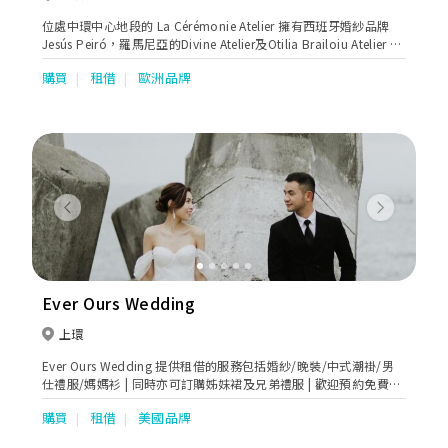
位處中環中心地段的 La Cérémonie Atelier 擁有西班牙婚紗品牌
Jesús Peiró，羅馬尼亞的Divine Atelier及Otilia Brailoiu Atelier 的
香港區獨家代理權，並特別推出「三 代傳承‧BESPOKE 訂製服
購買
租借
歐洲品牌
務」，為新娘子、媽媽及花女 提供專業及貼心的訂製服務，傳承幸
福。
Previous
Next
Ever Ours Wedding
上環
Ever Ours Wedding 提供租借的服務包括婚紗/晚裝/中式潮褂/男
仕禮服/媽媽衫 | 同時亦可訂購姊妹裙及兄弟禮服 | 歡迎預約免費試
身
購買
租借
美國品牌