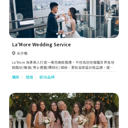
Previous
Next
La'More Wedding Service
尖沙咀
La'More 為準新人打造一場完美既婚禮，不但為您地搜羅世界各地
既婚紗/晚裝/男士禮服/媽咪衫/裙褂，更有自家設計既品牌，提供
高品質既保證，讓您搵到心目中既the one。另外更提供專業化妝
購買
租借
歐洲品牌
和攝影。
Previous
Next