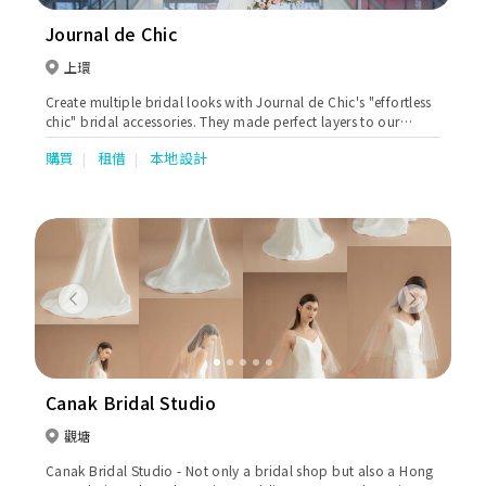
Journal de Chic
上環
Create multiple bridal looks with Journal de Chic's "effortless
chic" bridal accessories. They made perfect layers to our
signature wedding gowns.
購買
租借
本地設計
Previous
Next
Canak Bridal Studio
觀塘
Canak Bridal Studio - Not only a bridal shop but also a Hong