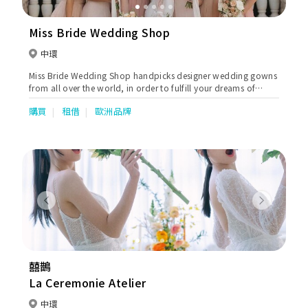
Miss Bride Wedding Shop
中環
Miss Bride Wedding Shop handpicks designer wedding gowns
from all over the world, in order to fulfill your dreams of
being the most beautiful bride and shine on your wedding
購買
租借
歐洲品牌
day.
Previous
Next
囍鵲
La Ceremonie Atelier
中環