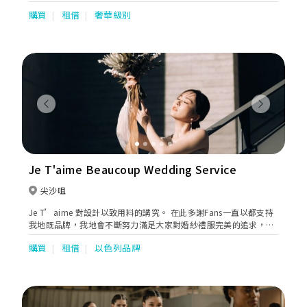
evening gown, party dress selling, custom-made dresses, and
購買
租借
奢華級別
rental services. We can also serve as your style adviser. We will
provide the best services to customize your needs and look
for the things you love most about the season for
inspiration.
Previous
Next
Je T'aime Beaucoup Wedding Service
尖沙咀
Je T’aime 對設計以致用料的講究。 在此多謝Fans一直以都支持
我地既品牌，我地會不斷努力滿足大家對婚紗禮服完美的追求，做
到一夜永恆的設計將最好既款式帶俾大家。​
購買
租借
以色列品牌