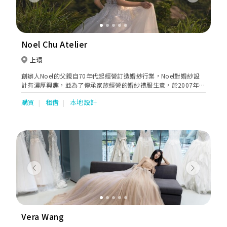
Previous
Next
Noel Chu Atelier
上環
創辦人Noel的父親自70年代起經營訂造婚紗行業，Noel對婚紗設
計有濃厚興趣，並為了傳承家族經營的婚紗禮服生意，於2007年成
立Noel Chu Wedding Gallery，發展個人設計事業。 現時Noel
購買
租借
本地設計
Chu Wedding Gallery已正式更名為Noel Chu Atelier，除婚紗禮服
的設計製作外，我們更致力支持本地的設計發展和保留傳統裁縫手
工藝，冀在我們的工作室與更多設計師合作，引發更多新概念。
Previous
Next
Vera Wang