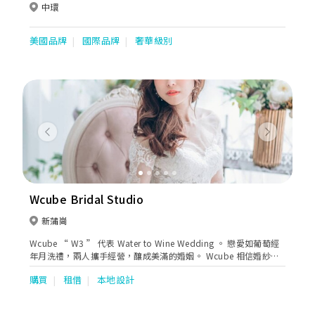
中環
美國品牌
國際品牌
奢華級別
Previous
Next
Wcube Bridal Studio
新蒲崗
Wcube “ W3 ” 代表 Water to Wine Wedding 。 戀愛如葡萄經
年月洗禮，兩人攜手經營，釀成美滿的婚姻。 Wcube 相信婚紗是
與別不同的：在大日子穿上婚紗，代表女生的蛻變，轉換了角色，
購買
租借
本地設計
象徵幸福和憧憬。香港本地自家設計品牌，專營出租婚紗，輕婚
紗，晚裝，西裝，一對一專人服務，提供免費試身及婚嫁服飾建
議。