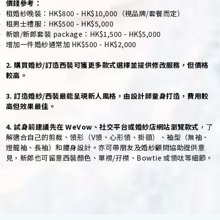
價錢參考：
租婚紗晚裝：HK$800 - HK$10,000（視品牌/套餐而定）
租男士禮服：HK$500 - HK$5,000
新娘/新郎套裝 package：HK$1,500 - HK$5,000
增加一件婚紗通常加 HK$500 - HK$2,000
2. 購買婚紗/訂造西裝可獲更多款式選擇並提供修改服務，但價格
較高。
3. 訂造婚紗/西裝最能呈現新人風格，由設計師量身打造，費用較
高但效果最佳。
4. 試身前建議先在 WeVow、社交平台或婚紗店網站瀏覽款式
，了
解適合自己的剪裁、領形（V領、心形領、掛頸）、袖型（無袖、
燈籠袖、長袖）和腰身設計。亦可帶朋友及婚紗顧問協助提供意
見，新郎也可留意西裝顏色、單襟/孖襟、Bowtie 或領呔等細節。