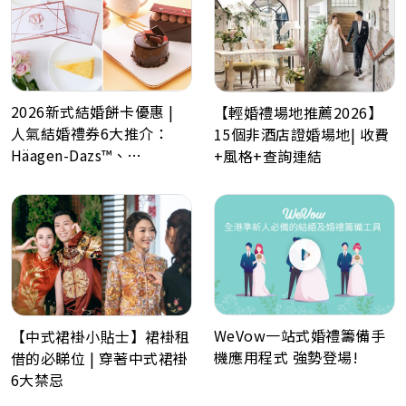
2026新式結婚餅卡優惠 |
【輕婚禮場地推薦2026】
人氣結婚禮券6大推介：
15個非酒店證婚場地| 收費
Häagen-Dazs™、
+風格+查詢連結
GODIVA、Lady M、Paul
Lafayet、Lucullus 龍島
WeVow一站式婚禮籌備手
【中式裙褂小貼士】裙褂租
機應用程式 強勢登場!
借的必睇位 | 穿著中式裙褂
6大禁忌