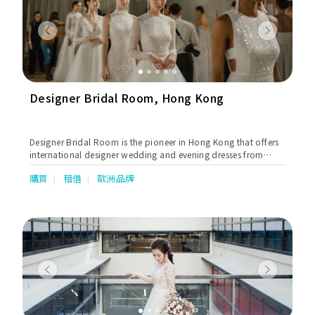
Previous
Next
Designer Bridal Room, Hong Kong
Designer Bridal Room is the pioneer in Hong Kong that offers
international designer wedding and evening dresses from
world's most prestigious and sought-after names such as
購買
租借
歐洲品牌
Alessandra Rinaudo, Annasul Y, Atelier Pronovias, Dimitrius
Dalia, Elie By Elie Saab, Georges Hobeika, Helena Kolan,
Jenny Packham, Lazaro, Love by Pnina Tornai, Pronovias,
Rosa Clara, Saiid Kobeisy, Soft by Rosa Clara, Tony Ward,
Valentino, Viktor & Rolf and Zuhair Murad.
Previous
Next