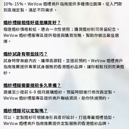
10%-15%。WeVow 婚禮商戶指南提供多種價位選擇，從入門款
到高端定製，滿足不同需求。
婚紗禮服租借好還是購買好？
租借婚紗價格較低，適合一次性使用；購買婚紗則可保留紀念。
WeVow 婚紗禮服專區提供租借與購買攻略，幫助你做出最佳選
擇。
婚紗試身有哪些技巧？
試身時穿無痕內衣、攜帶高跟鞋，並提前預約。WeVow 婚禮商戶
指南推薦提供專業試身服務的香港婚紗品牌，讓你輕鬆找到完美婚
紗。
婚紗禮服需要提前多久準備？
建議至少提前 6-9 個月選購婚紗，預留時間進行修改與定製。
WeVow 婚紗禮服專區提供商戶聯絡資訊，助你快速預約。
婚紗禮服可以定製嗎？
可以，定製婚紗可根據身形與喜好設計，打造專屬婚禮造型。
WeVow 婚禮商戶指南推薦提供定製服務的香港婚紗品牌。