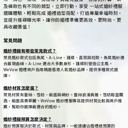
及褲款也有不同的類型，立即行動，享受 一站式婚紗禮服
選購體驗，輕鬆完成 婚禮造型搭配，打造專屬幸福時刻，
並提升搜尋曝光率，讓你的婚禮準備更高效、更時尚、更
具收藏價值！
常見問題
婚紗禮服有哪些常見款式？
常見婚紗款式包括魚尾、A-Line、蓬裙、直筒與短款。魚尾婚紗適
合展現曲線，A-Line 適合大多數身形，蓬裙則營造公主風。
WeVow 婚禮商戶指南精選香港人氣婚紗品牌，提供多種款式選
擇。
婚紗材質怎麼選？
常見材質有蕾絲、雪紡、緞面與網紗。蕾絲浪漫典雅，雪紡輕盈飄
逸，緞面高貴華麗。WeVow 婚紗禮服專區提供材質比較與商戶推
薦，幫助你選擇最適合的婚紗。
婚紗禮服預算怎麼決定？
婚紗預算取決於款式、材質與品牌，一般建議佔婚禮總預算的