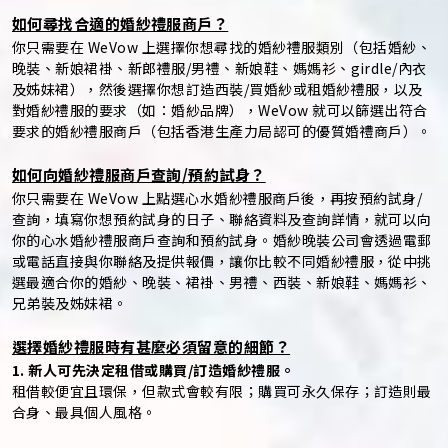
如何尋找合適的婚紗禮服商戶？
你只需要在 WeVow 上選擇你想尋找的婚紗禮服類別（包括婚紗、
晚裝、新娘裙褂、新郎禮服/男禮、新娘鞋、媽媽衫、girdle/內衣
及姊妹裙），然後選擇你想訂造西裝/買婚紗或租婚紗禮服，以及
對婚紗禮服的要求（如：婚紗品牌），WeVow 就可以篩選出符合
要求的婚紗禮服商戶（包括香港生產力局認可的優質婚禮商戶）。
如何向婚紗禮服商戶查詢/預約試身？
你只需要在 WeVow 上點選心水婚紗禮服商戶後，再按預約試身/
查詢，填寫你想預約試身的日子、聯絡資料及查詢詳情，就可以向
你的心水婚紗禮服商戶查詢和預約試身。婚紗晚裝公司會透過電郵
或電話直接與你聯絡及提供報價，讓你比較不同婚紗禮服，從中挑
選最適合你的婚紗、晚裝、裙褂、男禮、西裝、新娘鞋、媽媽衫、
兄弟裝及姊妹裙。
選擇婚紗禮服時有甚麼必須留意的細節？
1. 新人可先決定租借或購買/訂造婚紗禮服。
租借較便宜且環保，但款式會較有限；購買可永久保存；訂造則最
合身、最具個人風格。