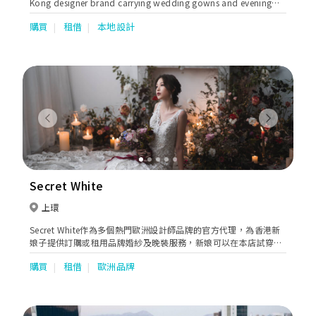
Kong designer brand carrying wedding gowns and evening
gowns in sophisticated, romantic and stylish styles.
購買
租借
本地設計
Previous
Next
Secret White
上環
Secret White作為多個熱門歐洲設計師品牌的官方代理，為香港新
娘子提供訂購或租用品牌婚紗及晚裝服務，新娘可以在本店試穿
2023系列的最新款式。Secret White提供專業禮服顧問一對一服
購買
租借
歐洲品牌
務，試裙不設件數限制，讓新娘在私密而舒適的環境，盡情享受挑
選嫁衣的樂趣。