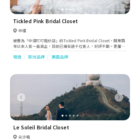
Tickled Pink Bridal Closet
中環
被譽為「中環叮叮婚紗店」的Tickled Pink Bridal Closet，開業兩
年以來人氣一直高企，目前已擁有過千位客人，好評不斷。更屢獲
多個人氣攝影師及化妝師推介，連容祖兒AngelaBaby等名人明星
租借
歐洲品牌
美國品牌
都對其晚裝禮服愛不釋手。
Previous
Next
Le Soleil Bridal Closet
尖沙咀