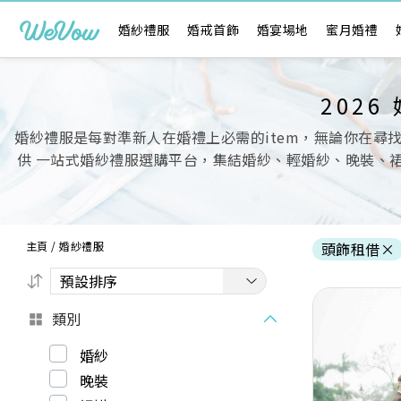
婚紗禮服
婚戒首飾
婚宴場地
蜜月婚禮
202
婚紗禮服是每對準新人在婚禮上必需的item，無論你在尋
供 一站式婚紗禮服選購平台，集結婚紗、輕婚紗、晚裝、
主頁
/
婚紗禮服
頭飾租借
×
類別
婚紗
晚裝
Previous