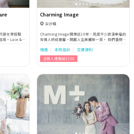
ure
Charming Image
尖沙咀
可是在零經驗
Charming Image 開業近10年，見證不少浪漫幸福的
。Lace &
有情人終成眷屬，開展人生美麗新一頁。 我們重視每
新人角度出發，以細緻
位客人的不同需要，致力搜羅不同地方的婚紗禮服。
租借
本地設計
交通便利
與氣質，務求讓
專業的後勤團隊亦會為婚宴中的每位準備好稱身稱心
裡找到婚禮夢
的服飾，以達我們「力追完美」的宗旨。
主婚人禮服減$200
Next
Previous
Next