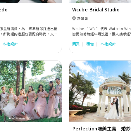
edo
Wcube Bridal Studio
新蒲崗
統禮服重新演繹，為一眾準新郎打造出稱
Wcube “ W3 ” 代表 Water to Win
，所挑選的禮服既要配合時尚，又要
戀愛如葡萄經年月洗禮，兩人攜手經
男士魅力，實現成為王子的美夢；
婚姻。 Wcube 相信婚紗是與別不
本地設計
購買
租借
本地設計
對禮服有一份熱誠與執著，希望與一眾準
上婚紗，代表女生的蛻變，轉換了角
們心中的完美禮服，傳承優質服務的
憧憬。香港本地自家設計品牌，專營
成為準新郎們心目中的至愛男士禮服公
紗，晚裝，西裝，一對一專人服務，
婚嫁服飾建議。
Next
Previous
Perfection唯美主義 - 婚