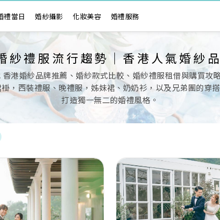
婚禮當日
婚紗攝影
化妝美容
婚禮服務
6 婚紗禮服流行趨勢｜香港人氣婚紗
找 香港婚紗品牌推薦、婚紗款式比較、婚紗禮服租借與購買攻略，
裙褂，西裝禮服、晚禮服，姊妹裙、奶奶衫，以及兄弟團的穿
打造獨一無二的婚禮風格。
Next
Previous