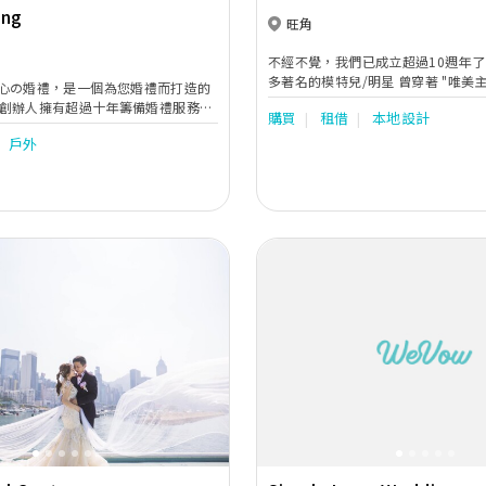
ing
店
旺角
不經不覺，我們已成立超過10週年了
多著名的模特兒/明星 曾穿著 "唯美
ing 心の婚禮，是一個為您婚禮而打造的
裝出席婚紗展活動，有些模特兒/明
創辦人擁有超過十年籌備婚禮服務的
購買
租借
本地設計
的代言人。今年，由於我們在韓國選
知您所想，除了提供專業意見外，更
韓式婚紗及晚裝，所以，曾被傳媒追
戶外
要的每一個細節，務求令每一對準新
色及借用婚紗作專題介紹。
適和貼身的婚禮服務。
Next
Previous