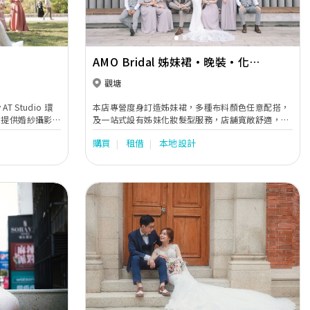
AMO Bridal 姊妹裙·晚裝·化妝
門店)
造型
觀塘
T Studio 環
本店專營度身訂造姊妹裙，多種布料顏色任意配搭，
，提供婚紗攝影
及一站式設有姊妹化妝髮型服務，店舖寬敞舒適，歡
day攝錄及
迎預約試款~
購買
租借
本地設計
sign，Pre-
eup等服務。更有外
OYA，烏克蘭
亦有婚紗晚裝/中式裙
新娘租賃及訂造，星
Next
Previous
Next