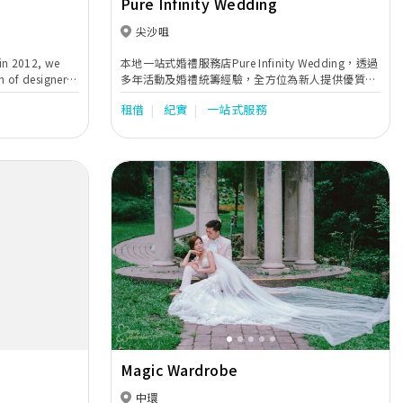
Pure Infinity Wedding
尖沙咀
in 2012, we
本地一站式婚禮服務店Pure Infinity Wedding，透過
on of designer
多年活動及婚禮統籌經驗，全方位為新人提供優質和
lk, delicate
貼心的一站式婚嫁服務，包括婚紗禮服租賃、婚紗攝
租借
紀實
一站式服務
ery, and fine
影、婚禮當日攝錄影、新娘化妝造型設計、過大禮、
ture gowns
婚禮司儀及婚禮統籌等。用貼心而專業的服務態度，
ir, the
致力制訂個人化、優質而高性價比的完美婚禮，為每
imsical beach
對新人送上純粹真摯的祝福。
Next
Previous
Next
Magic Wardrobe
中環