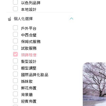
以色列品牌
本地設計
個人化選擇
戶外平台
中西合璧
保姆式服務
試妝服務
頭飾租借
髮型設計
眼型調整
國際品牌化妝品
姊妹妝
鮮花佈置
Previous
背景牆
迎賓佈置