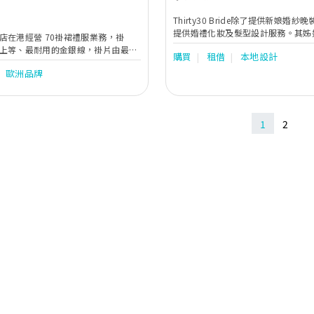
Thirty30 Bride除了提供新娘婚
提供婚禮化妝及髮型設計服務。其姊妹公司
店在港經營 70褂裙禮服業務，褂
Bridesmaid更提供度身訂製姊妹
上等、最耐用的金銀線，褂片由最箸
購買
租借
本地設計
剪裁設計選擇，不論是一字領、吊帶
手刺繡，在香港設裁剪及縫製部門，
等都應有盡有，而且顏色亦多不勝數
歐洲品牌
裙經驗，剪裁及加工全程香港製造。
色，就已經有十多個色度選擇，讓新
齊全，數量為全港之冠。疏金褂(小五
夠輕鬆拼出想要顏色。除了雪紡和雪
后(大五福)、(褂皇)密地、純花褂、孔
Thirty30最近更引入晚裝料作姊妹
片褂、龍鳳旗袍、媽媽褂、新郎馬
體，姊妹們都可以一樣美美的出場。
1
2
業的龍頭歷史悠久、信譽良好，深受
務已拓展至婚紗、
西媽媽裝及男女宴會禮服。西式部更
品牌Pronovias Group -San
e， Rosa Clara Group-Aire
y Chen, Enzonai, Chic Nostalgia,
rg, Sophia Tolli, Oksana
美國Andrea & Leo, Jovani,
ine, Mon Cheri Group &歐洲Tarik
il Barcelona,…超過千多件禮服給準新人
化
用品、過大禮鮮貨乾貨、大妗姐服
以滿足顧客一條龍服務的需求，務求
臻完美！