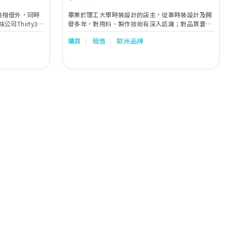
紗晚裝租借外，同時
畢業於理工大學時裝設計的店主，從事時裝設計及開
Thirty30
發多年，對用料、製作技術有深入認識；對品質要求
裙，有多種款式及
十分嚴格；對美的追求，更是一絲不苟。以新娘的個
購買
租借
歐洲品牌
、荷葉邊、蕾絲
性美為依歸，揉合仙子女神的飄逸浪漫感覺，設計出
，單單是一個顏
修身而富立體感的婚紗晚裝，款式高貴清雅。還有男
娘子及姊姊們能
士禮服系列，剪裁修身時尚；讓你倆可一起配襯服
紡質料外，
飾，預演大日子的甜蜜。
裙，更顯高貴得