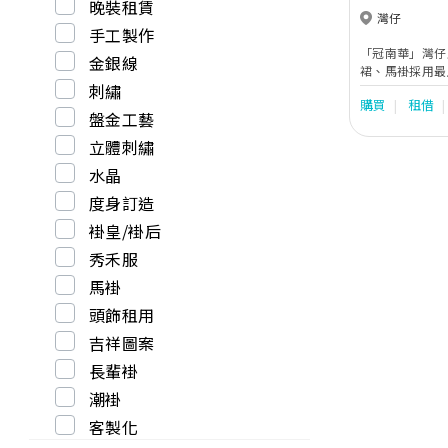
晚裝租賃
灣仔
手工製作
「冠南華」灣仔
金銀線
裙、馬褂採用最
刺繡
名的蘇杭師傳人
購買
租借
具備豐富縫製褂
盤金工藝
褂裙尺碼及款色
福) 、五福、褂
立體刺繡
雀褂、潮褂、珠
水晶
褂，是香港裙褂
香港人及國內外歡迎。 冠南華」業
度身訂造
晚裝、旗袍、中
褂皇/褂后
引入多個歐美澳烏外國
Patrick &Nicol
秀禾服
Barcelona，Kitt
馬褂
Martin Thornbu
Mukha…。晚裝包括
頭飾租用
Cinderella Div
吉祥圖案
Ediz, Marf
及長輩們選擇。 另設婚紗外影、婚禮日攝錄、新娘
長輩褂
粧，中西式婚禮
務，律師證婚…
潮褂
令新人的婚禮至
客製化