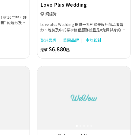
Love Plus Wedding
銅鑼灣
！這10年裡，許
主義" 的婚紗及晚
Love plus Wedding 提供一系列歐美設計師品牌婚
星更成為了我們
紗、￼晚裝及中式裙褂租借服務並且是#免費試身的 除
購了一些最新的
了一對一專業顧問服務之外，￼一系列婚紗和晚禮服也
訪韓式婚紗的特
歐洲品牌
美國品牌
本地設計
是用心為了配合每位￼￼準新娘子能夠找到合適的夢想嫁
衣， ￼從而不斷尋覓及增添不同嶄新元素達到最優質，￼
$6,880
港幣
起
讓您在重要場合閃耀光芒，￼成為最耀眼的焦點。
Next
Previous
Next