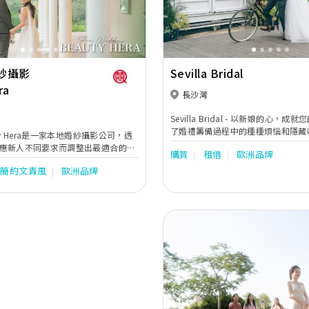
紗攝影
Sevilla Bridal
ra
長沙灣
Sevilla Bridal - 以新娘的心，
了婚禮籌備過程中的種種煩惱和隱藏收費嗎
ty Hera是一家本地婚紗攝影公司，透
Bridal 由一對親身經歷過新人苦
應新人不同要求而調整出最適合的拍
購買
租借
歐洲品牌
決心為您帶來一個完全不同的貼心體驗。 我
的婚紗照有著連貫的故事性。同時亦
諾： 專業團隊，由您親選：告別攝
簡約文青風
歐洲品牌
位的婚嫁服務。位於婚紗街的希臘女
機指派，您可以親自挑選心儀的合作
紗外租，婚紗攝影及婚紗攝錄等服
證。 全店任揀，劃一收費：無論是歐美品牌婚紗、大
拖尾款式，還是華麗褂后，全店所有
費，無需額外付費。 價格透明，絕無隱憂：我們堅持
誠信經營，所有收費在預約前已清晰
隱藏費用。 Google 4.8分好評：感謝眾多新人的支
持與信賴，我們在 Google 上獲得 4
價，是您信心的保證。 從單租一件夢幻婚紗，到無憂
的婚禮一條龍服務，Sevilla Brida
Previous
點。讓我們以新娘的心，為您打造一
美婚禮。