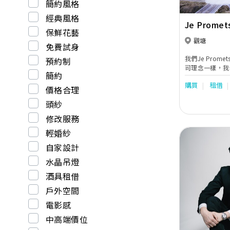
簡約風格
經典風格
Je Promet
保鮮花藝
觀塘
免費試身
我們Je Prom
預約制
司理念一樣，我
簡約
的服務體驗，讓
購買
租借
租借、攝錄化妝
價格合理
有難忘回憶。
頭紗
修改服務
輕婚紗
自家設計
水晶吊燈
酒具租借
Previous
戶外空間
電影感
中高端價位