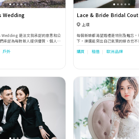
s Wedding
Lace & Bride Bridal Cout
上環
ets Wedding 是法文我承諾的意思和公
每個新娘都渴望婚禮是特別及難忘，
們承諾為每對新人提供優質、個人化
下，揀選能突出自己氣質的嫁衣也不容易
忙碌的新人提供一站式服務，如婚紗
Bride Bridal Couture希望從
戶外
購買
租借
歐洲品牌
服務等，為你們打造專屬的婚禮，擁
手工和剪裁設計，展現新娘的體態美
新娘眼前一亮，能夠充滿期待地在這
想。
Next
Previous