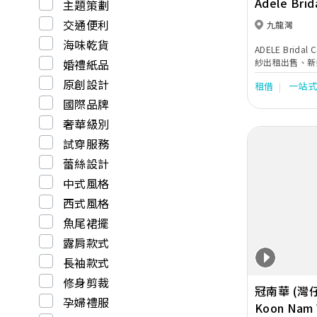
Adele Brid
主題策劃
交通便利
九龍灣
海味乾貨
ADELE Brid
紗出租出售、新
婚禮紙品
本店，讓我們爲
原創設計
租借
一站
國際品牌
奢華級別
試穿服務
蕾絲設計
中式風格
西式風格
Previous
魚尾裙擺
露肩款式
長袖款式
修身剪裁
冠南華 (灣仔
孕婦禮服
Koon Nam 