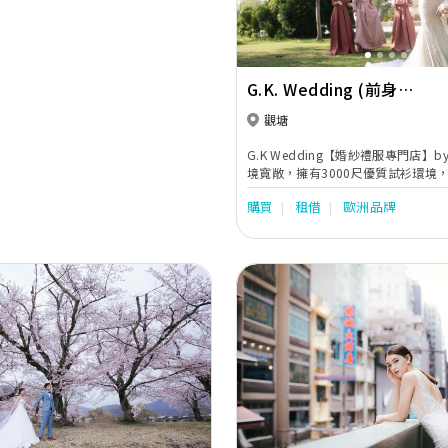
G.K. Wedding (前身
Genevieve.K 婚紗禮服專
觀塘
G.K Wedding【婚紗禮服專門店】by A
境寬敞，擁有3000尺優質試衫環境
Pre-wedding，婚紗外租服務，Big
購買
租借
歐洲品牌
Bigday Make-up，Bridal Gown De
Wedding Photography，Mak
國品牌婚紗租賃服務，包括以色列 N
Divina及波蘭MillaNova。另外
褂/男仕禮服/媽咪衫/Plus Size
級化妝及婚禮一條龍服務。
Next
Previous