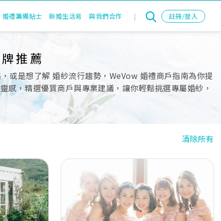
婚禮籌備貼士
新婚生活易
與我們合作
|
註冊/登入
品牌推薦
或是想了解 婚紗流行趨勢，WeVow 婚禮商戶指南為你提
搭靈感，精選優質商戶與專業建議，讓你輕鬆挑選專屬婚紗，
清除所有
Next