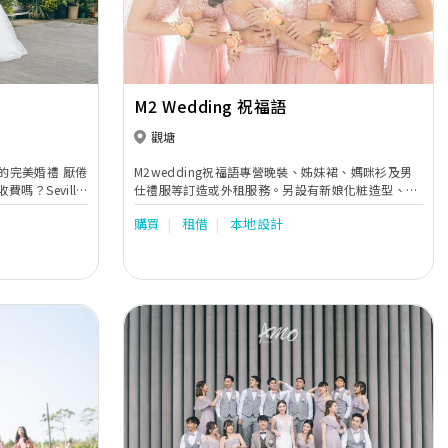
M2 Wedding 祝福語
觀塘
成就您的完美婚禮 厭倦
M2wedding祝福語專營晚裝、姊妹裙、媽咪衫及男
？Sevilla
仕禮服等訂造或外租服務。另設有新娘化粧造型、姊
惱的夫妻創立，我們
妹及媽咪化粧set頭、婚禮攝影等一站式多元化產品服
購買
租借
本地設計
們的承
務。
影師和化妝師的隨
夥伴，質素有保
款式均劃一收
列明，絕無任何
.8 分的超高評
l 都能為您貼心打
Next
Previous
Next
個畢生難忘的完