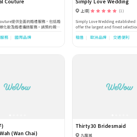
al Couture
Simply Love Wedding
上環
(1)
al Couture提供全面的婚禮服務，包括婚
Simply Love Wedding established 
娘化妝及婚禮攝錄服務。請預約親臨
offer the largest and finest selecti
你提供專業的建議。
bridal gowns including exquisite si
式服務
國際品牌
租借
歐洲品牌
交通便利
European laces, beautiful embroid
hand beading. Our collection fea
perfect for the elegant evening affa
romantic garden party, or the wh
celebration.
Next
Previous
)
Thirty30 Bridesmaid
Wah (Wan Chai)
九龍城