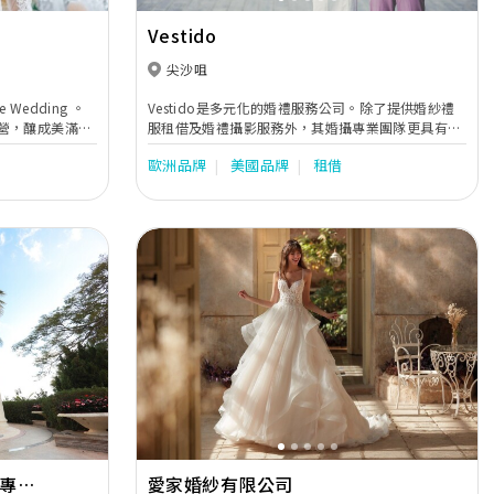
Vestido
尖沙咀
e Wedding 。
Vestido是多元化的婚禮服務公司。除了提供婚紗禮
營，釀成美滿的
服租借及婚禮攝影服務外，其婚攝專業團隊更具有豐
同的：在大日子穿
富的海外拍攝經驗，熟悉如日本、台灣等世界美景，
歐洲品牌
美國品牌
租借
色，象徵幸福和
並用心編製拍攝流程，萬一有突發情況也有足夠應變
出租婚紗，輕婚
能力及時解決，讓新人能輕鬆投入整個拍攝過程，創
提供免費試身及
作出清新、自然又唯美的海外婚紗照
Next
Previous
Next
紗專門
愛家婚紗有限公司