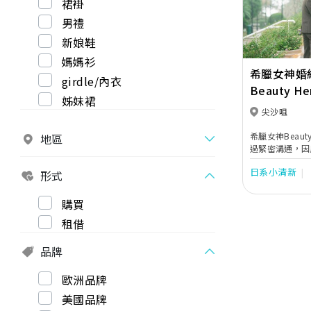
裙褂
男禮
新娘鞋
媽媽衫
希臘女神婚
girdle/內衣
Beauty He
姊妹裙
尖沙咀
希臘女神Beau
地區
過緊密溝通，因
攝路線，使新人
日系小清新
形式
貼心地提供全方
神提供一站式婚
務。
購買
租借
品牌
歐洲品牌
美國品牌