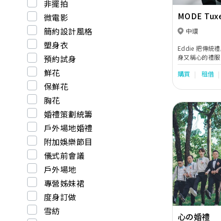
非擺拍
MODE Tux
微電影
簡約設計風格
中環
塑身衣
Eddie 把傳
身又稱心的禮服
預約試身
突顯個性，散發
鮮花
購買
租借
Eddie 一直
新郎一同追尋他
保鮮花
宗旨，MODE
胸花
司。
婚禮策劃統籌
戶外場地婚禮
附加娛樂節目
儀式前會議
Previous
戶外場地
專營姊妹裙
度身訂做
雪紡
心の婚禮