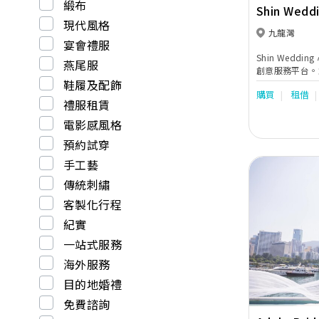
緞布
Shin Wedd
現代風格
九龍灣
宴會禮服
Shin Wedd
燕尾服
創意服務平台。
鞋履及配飾
經驗，我們用心
購買
租借
為您搜索婚禮需
禮服租賃
人可選擇到最合
電影感風格
預約試穿
手工藝
傳統刺繡
客製化行程
紀實
Previous
一站式服務
海外服務
目的地婚禮
免費諮詢