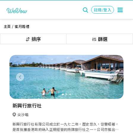
註冊/登入
主頁
/
蜜月婚禮
排序
篩選
Previous
Next
新興行旅行社
尖沙咀
新興行旅行社有限公司成立於一九七二年，歷史悠久，信譽昭著，
是首批獲香港政府納入正規經營的持牌旅行社之一。公司亦推出自