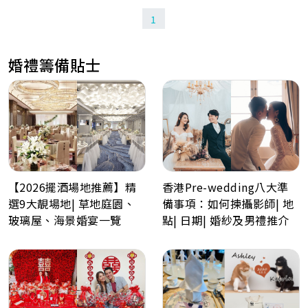
1
婚禮籌備貼士
【2026擺酒場地推薦】精
香港Pre-wedding八大準
選9大靚場地| 草地庭園、
備事項：如何揀攝影師| 地
玻璃屋、海景婚宴一覽
點| 日期| 婚紗及男禮推介