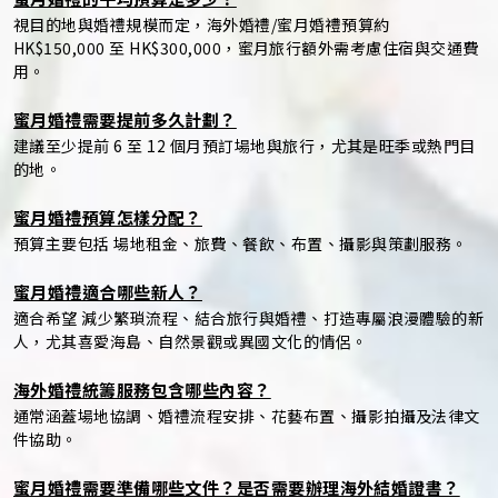
視目的地與婚禮規模而定，海外婚禮/蜜月婚禮預算約
HK$150,000 至 HK$300,000，蜜月旅行額外需考慮住宿與交通費
用。
蜜月婚禮需要提前多久計劃？
建議至少提前 6 至 12 個月預訂場地與旅行，尤其是旺季或熱門目
的地。
蜜月婚禮預算怎樣分配？
預算主要包括 場地租金、旅費、餐飲、布置、攝影與策劃服務。
蜜月婚禮適合哪些新人？
適合希望 減少繁瑣流程、結合旅行與婚禮、打造專屬浪漫體驗的新
人，尤其喜愛海島、自然景觀或異國文化的情侶。
海外婚禮統籌服務包含哪些內容？
通常涵蓋場地協調、婚禮流程安排、花藝布置、攝影拍攝及法律文
件協助。
蜜月婚禮需要準備哪些文件？是否需要辦理海外結婚證書？