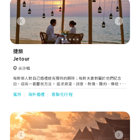
Previous
Next
捷旅
Jetour
尖沙咀
每對新人對自己婚禮總有獨特的期待；每對夫妻對屬於他們紀念
日，自有一套慶祝方法。 追求浪漫、詩意、熱情、簡約、傳統，還
是靈性，您倆的婚旅絕不應受到地域的限制。 憑著超過40年的專
蜜月
海外婚禮
客製化行程
業和豐富的旅遊策劃經驗，捷旅能為您們在遠至唯美雪國的芬蘭、
海天一色的泰國、近如風俗典禮的日本或瑰麗童話的歐洲，作出窩
心妥善的安排，婚紗攝影、婚禮統籌、禮服造型、紀念禮物，安排
來賓旅程，一一代辦，目的只為您能擁有屬於自己風格的海外婚
旅。
Previous
Next