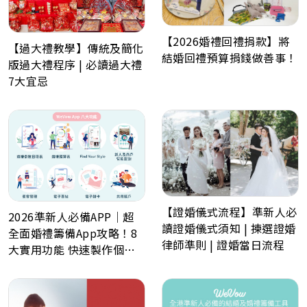
【2026婚禮回禮捐款】將
【過大禮教學】傳統及簡化
結婚回禮預算捐錢做善事！
版過大禮程序 | 必讀過大禮
7大宜忌
【證婚儀式流程】準新人必
2026準新人必備APP｜超
讀證婚儀式須知 | 揀選證婚
全面婚禮籌備App攻略！8
律師準則 | 證婚當日流程
大實用功能 快速製作個人
化喜帖、電子餅卡、婚禮倒
數日程表、預算表、婚禮商
戶一鍵查詢