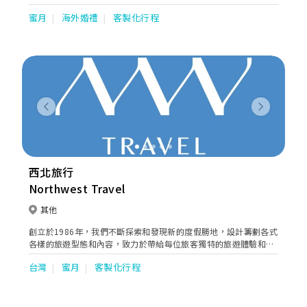
絡配套，加上在日本擁有超過30間教堂的直屬代理權，讓Love’s
蜜月
海外婚禮
客製化行程
On擁有安排海外婚禮專業知識及配套，打造各式各樣別出心裁的安
排，實現新人對婚禮的憧憬。另外，Love’s On更與時並進，特別
採用VR科技，讓新人在揀選婚禮場地時只要透過VR設備便可猶如
置身當中，360度觀看實況，從而挑選最合心的選擇。
Previous
Next
西北旅行
Northwest Travel
其他
創立於1986年，我們不斷探索和發現新的度假勝地，設計籌劃各式
各樣的旅遊型態和內容，致力於帶給每位旅客獨特的旅遊體驗和雋
永的回憶。「理想生活，始於足下」 我們相信旅行是一種探索，一
台灣
蜜月
客製化行程
種尋找內心平靜和幸福的方式。西北旅行希望藉由提供您訂製化的
私人度假體驗，讓您在旅行中真正享受生活。