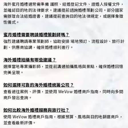
海外蜜月婚禮通常需準備 護照、結婚登記文件、證婚人授權文件，
並確認目的地的法律要求。建議提前諮詢婚禮策劃公司。部分國家
需辦理合法結婚證書，建議提前查詢目的地法律規定，或選擇象徵
性儀式。
蜜月婚禮需要聘請婚禮策劃師嗎？
強烈建議聘請專業策劃師，協助安排 場地預訂、流程設計、旅行計
劃、供應商協調，確保婚禮順利進行。
海外婚禮拍攝有哪些建議？
選擇當地專業攝影師，並提前溝通拍攝風格與景點，確保婚禮回憶
完美呈現。
如何選擇可靠的海外婚禮統籌公司？
查看過往案例、評價，並使用 WeVow 婚禮商戶指南，同時向多間
商戶發出查詢。
如何比較海外婚禮服務與旅行社？
使用 WeVow 婚禮商戶指南，根據預算、風格與目的地篩選商戶，
並查看最新評價。