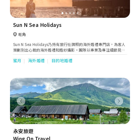
Sun N Sea Holidays
旺角
Sun N Sea Holidays乃持有旅行社牌照的海外婚禮專門店，為客人
策劃別出心裁的海外婚禮和婚紗攝影。團隊以專業及專注細節見
稱，為忙碌而追求高質素的客人提供方便、快捷、準確的一站式婚
蜜月
海外婚禮
目的地婚禮
旅服務。短短數年間，公司已為數千對新人策劃結婚、蜜月、驚喜
求婚及週年紀念之旅。合作伙伴遍佈全球五十多個國家如馬爾代
夫、日本、希臘等。
Previous
Next
永安旅遊
Wing On Travel