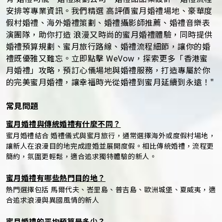
安排等專業資訊。我們精選 高評價蜜月婚禮場地、豪華度
假村婚禮、海外婚禮策劃、婚禮攝影師推薦、婚禮音樂表
演團隊，助你打造 浪漫又時尚的蜜月婚禮體驗，同時提供
婚禮預算規劃、蜜月旅行路線、婚禮流程細節，讓你的婚
禮既優雅又難忘。立即點擊 WeVow，探索更多「香港蜜
月婚禮」攻略，預訂心儀場地與婚禮服務，打造專屬於你
的完美蜜月婚禮，讓幸福時光從婚禮到蜜月延續到永遠！"
常見問題
蜜月婚禮與傳統婚禮有什麼不同？
蜜月婚禮結合 婚禮儀式與蜜月旅行，通常選擇海外或度假村場地，
讓新人在浪漫目的地完成證婚並展開度假。相比傳統婚禮，流程更
簡約，氛圍更輕鬆，適合追求獨特體驗的新人。
蜜月婚禮有哪些熱門目的地？
熱門選擇包括 馬爾代夫、峇里島、普吉島、歐洲城堡、夏威夷，適
合追求浪漫與異國風情的新人
蜜月婚禮的平均預算是多少？