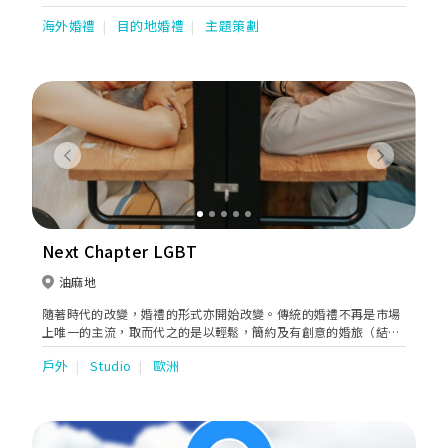
“old school” wedding planner, but a proactive wedding
海外婚禮
目的地婚禮
主題策劃
“designer”. We inject “life” sparkle into their big day,
fabricate the most memorable and delightful night to them.
Previous
Next
Next Chapter LGBT
油麻地
隨著時代的改變，婚禮的形式亦開始改變。傳統的婚禮不再是市場
上唯一的主流，取而代之的是以輕鬆，簡約及有創意的婚旅（結婚
及旅行）。 公司創辦人同樣是一對同性戀者,同時以婚旅形式實行
戶外
Studio
歐洲
了夢想婚禮展開了對雙方承諾的下一頁人生。過程中的難關令他們
體會到各種困難無助，因此他們想幫助實現同樣有此夢想的情侶。
見證及陪伴著整個幸福過程。 本公司重視每一位準新人,將通過每
對準新人對自己婚禮的需求，設計獨有的理想婚旅。結婚與旅行同
時並存，為每對準新人打造最獨特最難忘的人生永久回憶。