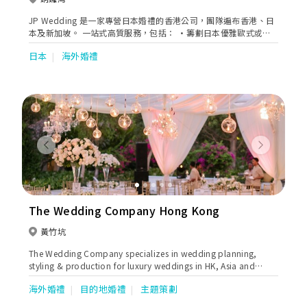
JP Wedding 是一家專營日本婚禮的香港公司，團隊遍布香港、日
本及新加坡。 一站式高質服務，包括： •籌劃日本優雅歐式或自
然風教堂的婚禮儀式 •婚紗和服攝影 •日式新娘化妝及髮型設計
日本
海外婚禮
•日本婚紗租借服務 •結婚週年紀念派對 JP Wedding 致力於為
客人打造夢想中的日本婚禮。
Previous
Next
The Wedding Company Hong Kong
黃竹坑
The Wedding Company specializes in wedding planning,
styling & production for luxury weddings in HK, Asia and
worldwide.
海外婚禮
目的地婚禮
主題策劃