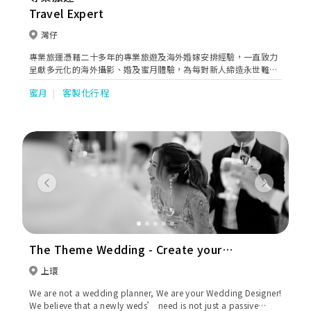
Travel Expert
灣仔
專業旅運憑藉二十多年的專業旅遊及海外婚嫁安排經驗，一直致力
呈獻多元化的海外攝影、婚及蜜月體驗，為每對新人締造永世難忘
的甜蜜回憶！除緊貼潮流不繼搜羅世界各地特色教堂及景點，更提
蜜月
客製化行程
供一站式的貼心服務，包括攝影服務及機票酒店預訂等，另設有度
身訂造包團服務，讓新人輕鬆迎接人生最浪漫一刻。
Previous
Next
The Theme Wedding - Create your
perfect wedding
上環
We are not a wedding planner, We are your Wedding Designer!
We believe that a newly weds’ need is not just a passive