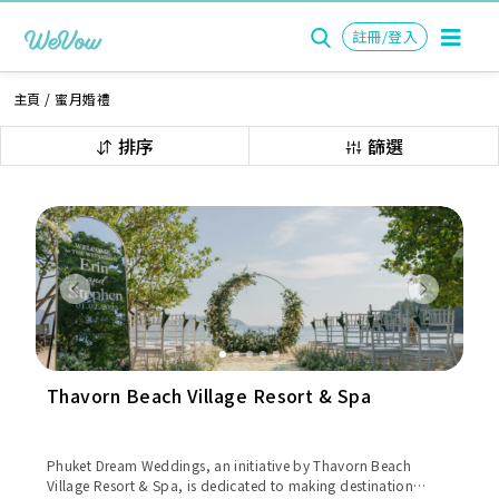
註冊/登入
主頁
/
蜜月婚禮
排序
篩選
Previous
Next
Thavorn Beach Village Resort & Spa
Phuket Dream Weddings, an initiative by Thavorn Beach
Village Resort & Spa, is dedicated to making destination