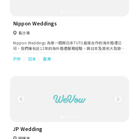
Nippon Weddings
長沙灣
Nippon Weddings 為第一間與日本TUTU直接合作的海外婚禮公
司，我們擁有近12年的海外婚禮服務經驗，與日本及其他大型旅行
公司一直有緊密的合作，不斷為顧客提供更好的服務。我們亦會安
戶外
日本
香港
排一對一的貼心服務，聆聽客人的意見及需要，無論從安排整個婚
禮行程到選婚紗等等，我們都盡心盡力去滿足客人。
Previous
Next
JP Wedding
銅鑼灣