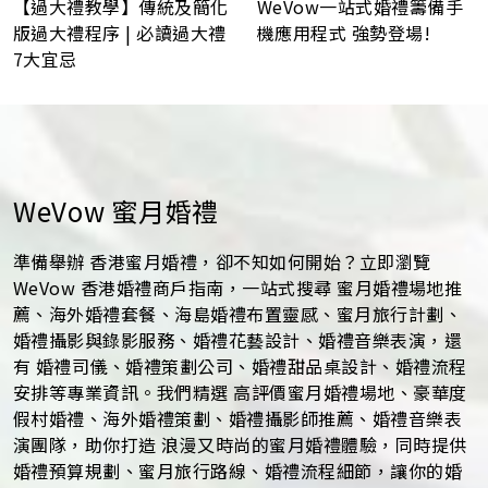
WeVow一站式婚禮籌備手
【過大禮教學】傳統及簡化
機應用程式 強勢登場!
版過大禮程序 | 必讀過大禮
7大宜忌
WeVow 蜜月婚禮
準備舉辦 香港蜜月婚禮，卻不知如何開始？立即瀏覽
WeVow 香港婚禮商戶指南，一站式搜尋 蜜月婚禮場地推
薦、海外婚禮套餐、海島婚禮布置靈感、蜜月旅行計劃、
婚禮攝影與錄影服務、婚禮花藝設計、婚禮音樂表演，還
有 婚禮司儀、婚禮策劃公司、婚禮甜品桌設計、婚禮流程
安排等專業資訊。我們精選 高評價蜜月婚禮場地、豪華度
假村婚禮、海外婚禮策劃、婚禮攝影師推薦、婚禮音樂表
演團隊，助你打造 浪漫又時尚的蜜月婚禮體驗，同時提供
婚禮預算規劃、蜜月旅行路線、婚禮流程細節，讓你的婚