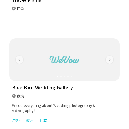
旺角
Previous
Next
Blue Bird Wedding Gallery
觀塘
We do everything about Wedding photography &
videography !
戶外
歐洲
日本