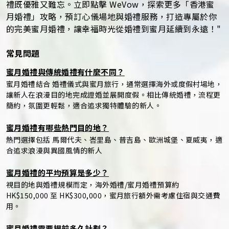
禮既優雅又難忘。立即點擊 WeVow，探索更多「香港蜜
月婚禮」攻略，預訂心儀場地與婚禮服務，打造專屬於你
的完美蜜月婚禮，讓幸福時光從婚禮到蜜月延續到永遠！"
常見問題
蜜月婚禮與傳統婚禮有什麼不同？
蜜月婚禮結合 婚禮儀式與蜜月旅行，通常選擇海外或度假村場地，
讓新人在浪漫目的地完成證婚並展開度假。相比傳統婚禮，流程更
簡約，氛圍更輕鬆，適合追求獨特體驗的新人。
蜜月婚禮有哪些熱門目的地？
熱門選擇包括 馬爾代夫、峇里島、普吉島、歐洲城堡、夏威夷，適
合追求浪漫與異國風情的新人
蜜月婚禮的平均預算是多少？
視目的地與婚禮規模而定，海外婚禮/蜜月婚禮預算約
HK$150,000 至 HK$300,000，蜜月旅行額外需考慮住宿與交通費
用。
蜜月婚禮需要提前多久計劃？