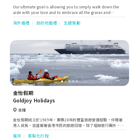
Our ultimate goal is allowing you to simply walk down the
aisle with your love and to embrace all the graces and
blessings.
海外婚禮
目的地婚禮
主題策劃
Previous
Next
金怡假期
Goldjoy Holidays
金鐘
金怡假期成立於1989年，累積28年的豐富旅遊營運經驗，伴隨著
港人成長，並盛載著香港市民的旅遊回憶。除了組辦旅行團外，我
們亦不斷提升服務質素及提供多元化的旅遊服務，如郵輪旅遊、遊
蜜月
客製化行程
學團及獨立組團服務，為顧客度身訂造各式各樣的旅行團。憑著我