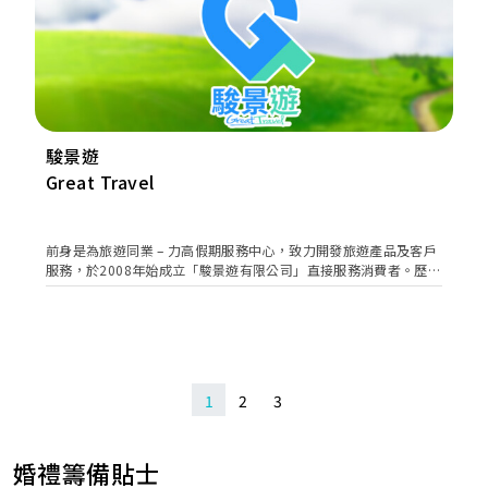
駿景遊
Great Travel
前身是為旅遊同業 – 力高假期服務中心，致力開發旅遊產品及客戶
服務，於2008年始成立「駿景遊有限公司」直接服務消費者。歷經
多年、用心經營、穩固發展，於本地旅遊、國內短線、旅遊巴及花
車租賃上提供優質服務。 現時為香港旅遊業議會、香港華商旅遊協
會之會員，具有承辦香港、澳門及中國內地旅遊的專業資格。本旅
行社遵循「體貼用心、真摯服務」的營業宗旨，務求讓參加者由始
至終都感到「信心、開心、放心」。 駿景遊由推出本地一天遊行程
線起步，亦是本地旅遊界先驅，頗受愛好本地旅遊者好評，本公司
1
2
3
不以此滿足，逐步建立橫跨各省的各項行程，多元化的旅程安排是
您休閒渡假的最佳選擇，現在本地及國內都有駿景遊旅行團的足
跡，以豐富的旅遊經驗，為您實現暢遊香港及國內、享受美好人生
婚禮籌備貼士
的夢想！ 現時，參加駿景遊至本地及國內的人數與日俱增，是香港
較具規模、口碑最佳的旅行社之一，高品質獲得無數參加者及委託