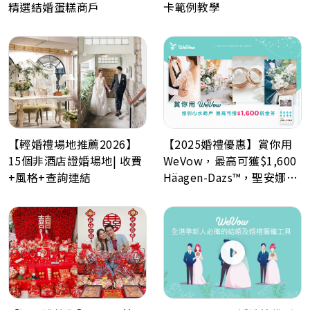
精選結婚蛋糕商戶
卡範例教學
【輕婚禮場地推薦2026】
【2025婚禮優惠】賞你用
15個非酒店證婚場地| 收費
WeVow，最高可獲$1,600
+風格+查詢連結
Häagen-Dazs™，聖安娜餅
屋或A-1 Bakery現金券！