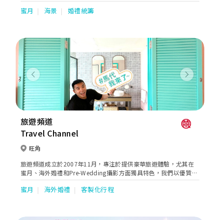
weddings in Phuket effortless, accessible, and truly
蜜月
海景
婚禮統籌
unforgettable. Recognized with the prestigious World Travel
Awards “Asia’s Leading Wedding Venue” in 2018, we have
proudly hosted couples celebrate their most cherished
moments in one of Thailand’s most breathtaking coastal
settings. Since 2014, our team has combined passion,
expertise, and meticulous attention to detail to create
hundreds of successful destination weddings, earning the trust
and praise of couples from around the world. We are
Previous
Next
honored to be part of such a significant milestone in your
journey and are committed to ensuring every detail is
seamlessly brought to life. From a collection of spectacular
beachfront wedding venues, each thoughtfully designed to
transform your vision into reality. Whether you dream of a
旅遊頻道
romantic ceremony on the sand, an intimate celebration on a
Travel Channel
private ocean-view pier, or an elegant gathering on our lush
tropical lawn, every venue offers exclusive use and panoramic
旺角
sunset views overlooking Patong Bay. The result is a truly
magical setting for an unforgettable destination wedding in
旅遊頻道成立於2007年11月，專注於提供豪華旅遊體驗，尤其在
Phuket, Thailand.
蜜月、海外婚禮和Pre-Wedding攝影方面獨具特色，我們以優質的
服務獲得了客戶的高度評價。我們致力於提供高品質且一站式多元
蜜月
海外婚禮
客製化行程
化的蜜月旅遊服務，專注於提供豪華馬爾代夫、希臘、土耳其、非
洲和奢華東南亞的蜜月旅遊服務。無論是蜜月旅行、海外婚禮還是
Pre-Wedding攝影，我們將為每位客戶提供專業、高品質的服務，
讓您享受難忘又甜蜜的旅程。