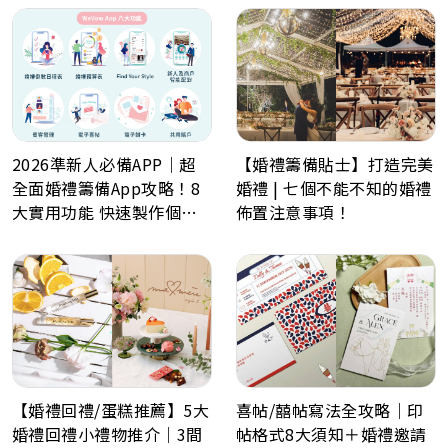
承辦包團負責人之肯定。我們以最優質的出團為目標，依顧客需求
安排最佳之旅遊服務。 時至今日、本公司擁有一流頂尖的領隊群及
旅遊車隊，在我們長期的培訓指導下，擁有專業素養、靈敏反應、
沈著心思，更有對旅遊及客戶無比的熱忱活力；參加過我們的旅行
團後，您的意見回饋，就是我們繼續堅持職業道德的原動力 !
2026準新人必備APP｜超
【婚禮籌備貼士】打造完美
全面婚禮籌備App攻略！8
婚禮 | 七個不能不知的婚禮
大實用功能 快速製作個人
佈置注意事項！
化喜帖、電子餅卡、婚禮倒
數日程表、預算表、婚禮商
戶一鍵查詢
【婚禮回禮/蛋糕推薦】5大
喜帖/囍帖寫法全攻略｜印
婚禮回禮小禮物推介｜3間
帖格式8大須知＋婚禮邀請