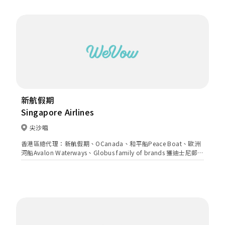
新航假期
Singapore Airlines
尖沙咀
香港區總代理：新航假期、OCanada、和平船Peace Boat、歐洲
河船Avalon Waterways、Globus family of brands 獲迪士尼郵
輪、皇家加勒比國際遊輪、名人郵輪、公主郵輪、挪威郵輪等超過
20間國際郵輪品牌指定之銷售代理