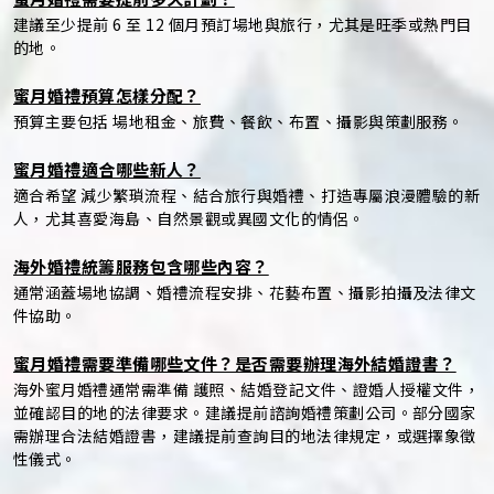
建議至少提前 6 至 12 個月預訂場地與旅行，尤其是旺季或熱門目
的地。
蜜月婚禮預算怎樣分配？
預算主要包括 場地租金、旅費、餐飲、布置、攝影與策劃服務。
蜜月婚禮適合哪些新人？
適合希望 減少繁瑣流程、結合旅行與婚禮、打造專屬浪漫體驗的新
人，尤其喜愛海島、自然景觀或異國文化的情侶。
海外婚禮統籌服務包含哪些內容？
通常涵蓋場地協調、婚禮流程安排、花藝布置、攝影拍攝及法律文
件協助。
蜜月婚禮需要準備哪些文件？是否需要辦理海外結婚證書？
海外蜜月婚禮通常需準備 護照、結婚登記文件、證婚人授權文件，
並確認目的地的法律要求。建議提前諮詢婚禮策劃公司。部分國家
需辦理合法結婚證書，建議提前查詢目的地法律規定，或選擇象徵
性儀式。