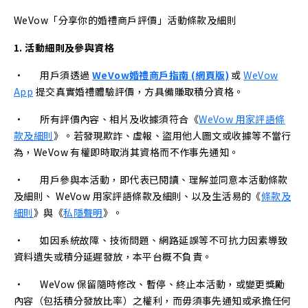
WeVow「分享你的婚禮商戶評價」活動條款及細則
1. 活動細則及參與資格
• 用戶須透過
WeVow婚禮商戶指南 (網頁版)
或
WeVow
App
提交真實婚禮體驗評價，方具備賺取積分資格。
• 所有評價內容、相片及收據須符合《
WeVow 用家評語條
款及細則
》。若發現欺詐、虛報、盜用他人圖文或收據等不當行
為，WeVow 有權即時取消其資格而不作事先通知。
• 用戶參與本活動，即代表已閱讀、理解並同意本活動條款
及細則、 WeVow 用家評語條款及細則、以及生活易的《
條款及
細則
》與《
私隱聲明
》。
• 如因系統故障、技術問題、網路延誤等不可抗力因素導致
資料遺失或積分延遲發放，本平台概不負責。
• WeVow 保留隨時修改、暫停、終止本活動，或變更獎勵
內容（包括積分發放比率）之權利，而毋須事先通知或承擔任何