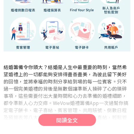
結婚籌備令你頭大？結婚是人生中最重要的時刻，當然希
望婚禮上的一切都能夠安排得盡善盡美，為彼此留下美好
的回憶，並將幸福的時刻分享給到場的每一位賓客。只不
過一個完美婚禮的背後是無數個讓準新人操碎了心的瑣碎
事項，這些需要付出大量時間和心力去準備的婚禮細節，
都令準新人心力交瘁。WeVow婚禮籌備App一次過幫你搞
定電子餅卡、電子喜帖、賓客管理、共用賬號、倒數日程
及預算表等八大實用功能！快速製作個人化喜帖，輕鬆管
閱讀全文
理賓客回覆，還能用AI智能配對婚禮商戶，節省時間又高
效。全港超過1500+婚禮商戶一鍵查詢，連同步籌備都超