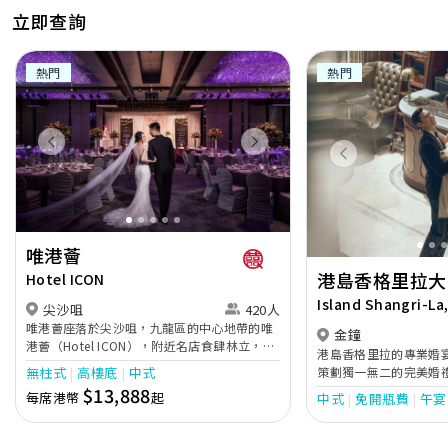
方便！以下就等編輯教大家怎樣用WeVow讓婚禮籌備更簡
立即查詢
單有趣，從此告別繁複瑣事，專注享受幸福時刻。快來下
載，開始你的夢幻婚禮旅程啦！
熱門
熱門
【✨限時推廣活動✨】
Previous
Next
⭐
與另一半共用賬號即送$25咖啡券（已截止）
【立即參
Previous
加】
⭐
查詢並完成訂單即送最高$1,600現金券
【了解更多】
唯港薈
成為WeVow App用戶：
港島香格里拉大
Hotel ICON
• iOS用戶下載：
https://apple.co/2osVrUH
Island Shangri-La
尖沙咀
420人
• Android用戶下載：
http://bit.ly/2ongtnN
唯港薈座落於尖沙咀，九龍區的中心地帶的唯
• 或於App Store/Google Play搜尋：WeVow
金鐘
港薈（Hotel ICON），附近名店食肆林立，四
港島香格里拉的專業婚
通八達，充分展現繁華鬧巿中的活力個性，成
策劃獨一無二的完美婚
無柱式
高樓底
中式
為一眾準新人舉辦婚宴的熱門之選。專業團隊
的場地以滿足不同規模
$13,888
每席港幣
起
中式
免開瓶費
午宴
由策劃統籌至所有婚宴每個細節，唯港薈都力
華的「香島殿」配備水
▼快速連結▼
臻完美，保證讓您留下獨特的醉人回憶。 擁有
舉辦盛大婚宴的理想選
時尚高樓頂的Silverbox宴會廳，配置了全套先
「天窗廳」與「圖書館