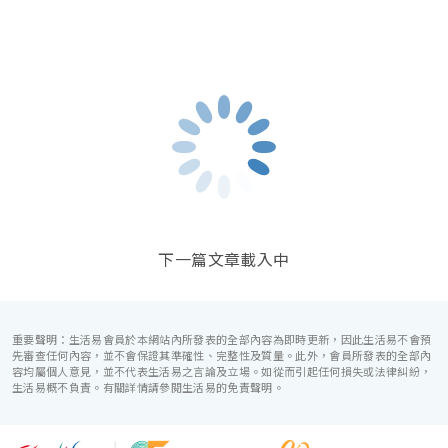
想令賓客使用餅卡更方便？即看✅
電子餅卡：跨越空間限
進的視聽影音及燈光設備配套，並採用極富現
適合小型證婚或溫馨聚
制 隨時隨地購買並發送餅卡予賓客
代時尚感的水晶玻璃燈，演繹出與別不同的經
多個別具一格的特色餐
典神韻。不論是憧憬醉人美景餐廳、全新舒適
「茗悅」、氣氛輕鬆奢
雅緻的1937私人宴會廳、無柱式瑰麗宴會廳、
想更方便又不失儀式感地分享喜訊？即看✅
電子喜帖：内
以及充滿法式浪漫情調
還是充滿活力氛圍的自助餐﹔唯港薈（Hotel
人能以多元化的頂級餐
置多款精美喜帖設計 輕鬆打造屬於你的個人化喜帖
ICON），多個風格各異的婚宴場地，都完美切
的夢幻婚宴與難忘時刻
合各準新人的個性及預算﹔保證為您打造夢寐
以求的特別日子，令賓客永誌難忘！
想輕鬆管理賓客名單？即看✅
賓客管理：一鍵匯入通訊錄
聯絡人 輕鬆管理和跟進婚禮賓客名單
想和另一半更好地分工籌備婚禮？即看✅
共用賬號：同步
籌備婚禮 共享彼此進度
下一篇文章載入中
想有專屬的婚禮籌備時間表？即看✅
婚禮倒數日程表：全
面覆蓋婚禮任務 記錄婚禮籌備進度
想掌握婚禮預算和開支？即看✅
婚禮預算表：八大預設預
重要聲明：生活易會員於本網站內所發表的全部內容為即時更新，因此生活易不會預
先審查任何內容，並不會保證其準確性、完整性及質量。此外，會員所發表的全部內
算類別 靈活歸納所有支出項目
容均屬個人意見，並不代表生活易之言論及立場。如從而引起任何損失或法律糾紛，
生活易概不負責。有關詳情請參閱生活易的免責聲明。
想查詢各式商戶檔期又覺得麻煩？即看✅
新人及商戶智能
配對：告別繁瑣的預約過程 一鍵查詢多間商戶