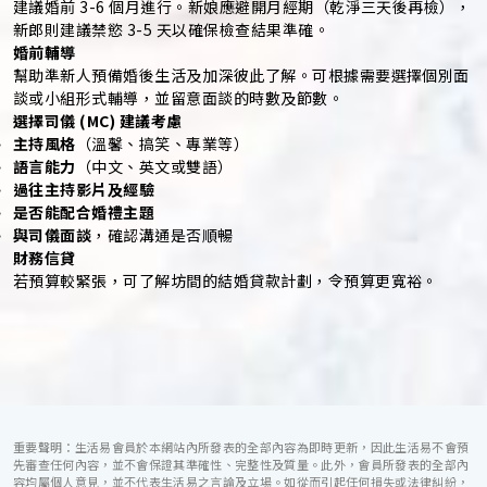
建議婚前 3-6 個月進行。新娘應避開月經期（乾淨三天後再檢），
新郎則建議禁慾 3-5 天以確保檢查結果準確。
婚前輔導
幫助準新人預備婚後生活及加深彼此了解。可根據需要選擇個別面
談或小組形式輔導，並留意面談的時數及節數。
選擇司儀 (MC) 建議考慮
主持風格
（溫馨、搞笑、專業等）
語言能力
（中文、英文或雙語）
過往主持影片及經驗
是否能配合婚禮主題
與司儀面談
，確認溝通是否順暢
財務信貸
若預算較緊張，可了解坊間的結婚貸款計劃，令預算更寬裕。
重要聲明：生活易會員於本網站內所發表的全部內容為即時更新，因此生活易不會預
先審查任何內容，並不會保證其準確性、完整性及質量。此外，會員所發表的全部內
容均屬個人意見，並不代表生活易之言論及立場。如從而引起任何損失或法律糾紛，