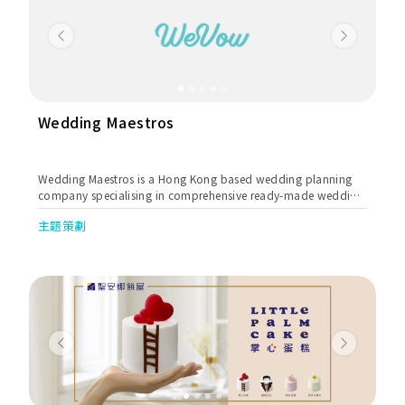
Previous
Next
Wedding Maestros
Wedding Maestros is a Hong Kong based wedding planning
company specialising in comprehensive ready-made wedding
packages that include professional day-of coordination,
主題策劃
allowing couples the opportunity to be more involved in the
planning process with the comfort of knowing that their
wedding will be professionally managed and seamlessly
executed on the day.
Previous
Next