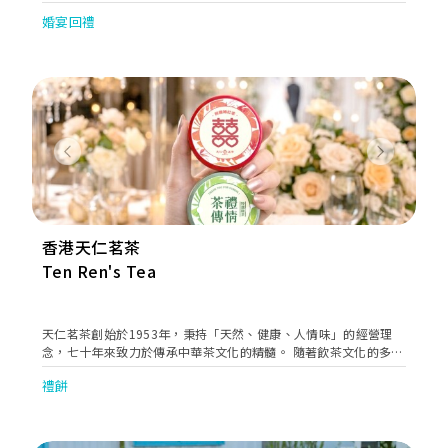
Certified and Tested for natural MGO levels, made with only
婚宴回禮
the highest quality of Manuka Honey, and with 100%
Traceability. Now available for customizing gifts
Previous
Next
香港天仁茗茶
Ten Ren's Tea
天仁茗茶創始於1953年，秉持「天然、健康、人情味」的經營理
念，七十年來致力於傳承中華茶文化的精髓。 隨著飲茶文化的多元
化發展，天仁茗茶於2012年8月引入香港，在銅鑼灣誠品開立香港
禮餅
首間零售專門店，至今已擁有59間分店，成為港人日常生活中不可
或缺的茶文化品牌。 我們不斷研發創新，賦予「茶」更多元的生活
化體驗，將茶的內涵轉化為一種美好的生活體驗，讓每一杯茶都充
滿故事和情感。