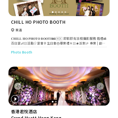
CHILL HO PHOTO BOOTH
葵涌
𝐂𝐇𝐈𝐋𝐋 𝐇𝐎 𝐏𝐇𝐎𝐓𝐎 𝐁𝐎𝐎𝐓𝐇📸🇭🇰 即影即有派相攝影服務 婚禮🎎
百日宴👶🏻活動🎈宴會🥂生日會🎂畢業禮👨🏻‍🎓派對🎉 專業 | 創新
為你留低美好回憶。 絕無隱藏收費 本店持有商業登記證📎 📞TEL:
Photo Booth
5130 1896 ✉️ chill.ho.photo.booth@gmail.com
Previous
Next
香港君悅酒店
Grand Hyatt Hong Kong