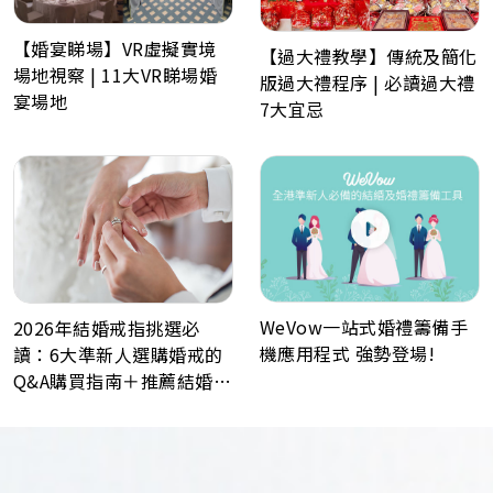
【婚宴睇場】VR虛擬實境
【過大禮教學】傳統及簡化
場地視察 | 11大VR睇場婚
版過大禮程序 | 必讀過大禮
宴場地
7大宜忌
WeVow一站式婚禮籌備手
2026年結婚戒指挑選必
機應用程式 強勢登場!
讀：6大準新人選購婚戒的
Q&A購買指南＋推薦結婚戒
指品牌