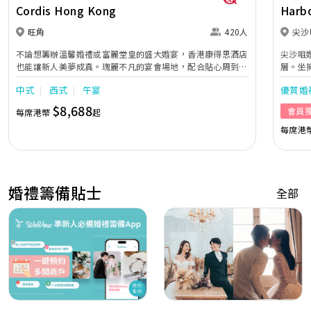
Cordis Hong Kong
Harbo
旺角
420人
尖沙
不論想籌辦溫馨婚禮或富麗堂皇的盛大婚宴，香港康得思酒店
尖沙咀
也能讓新人美夢成真。瑰麗不凡的宴會場地，配合貼心周到的
層。坐
婚宴助理服務，再加上奢華水晶婚禮紀念禮盒及喜宴配飾，為
位於地
中式
西式
午宴
優質婚
新人及賓客締造畢生難忘的回憶。
達港九
風格，
$8,688
會員
每席港幣
起
華，金
氣派。
每席港
婚禮籌備貼士
全部