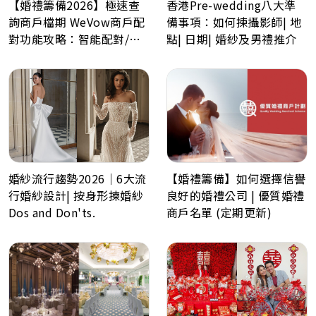
【婚禮籌備2026】極速查
香港Pre-wedding八大準
詢商戶檔期 WeVow商戶配
備事項：如何揀攝影師| 地
對功能攻略：智能配對/一
點| 日期| 婚紗及男禮推介
分鐘預約多間商戶
婚紗流行趨勢2026｜6大流
【婚禮籌備】如何選擇信譽
行婚紗設計| 按身形揀婚紗
良好的婚禮公司 | 優質婚禮
Dos and Don'ts.
商戶名單 (定期更新)