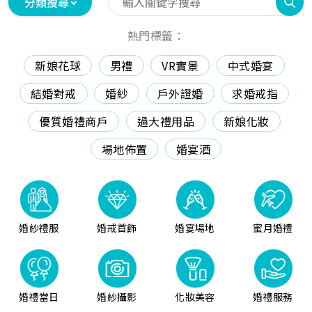
分類搜尋
熱門標籤：
新娘花球
男禮
VR實景
中式婚宴
結婚對戒
婚紗
戶外證婚
求婚戒指
優質婚禮商戶
過大禮用品
新娘化妝
場地佈置
婚宴酒
婚紗禮服
婚戒首飾
婚宴場地
蜜月婚禮
婚禮當日
婚紗攝影
化妝美容
婚禮服務