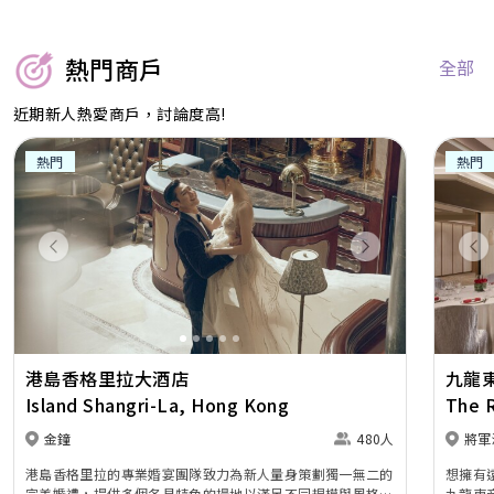
熱門商戶
全部
近期新人熱愛商戶，討論度高!
熱門
熱門
Previous
Next
Pr
港島香格里拉大酒店
九龍
Island Shangri-La, Hong Kong
The 
金鐘
480人
將軍
港島香格里拉的專業婚宴團隊致力為新人量身策劃獨一無二的
想擁有
完美婚禮，提供多個各具特色的場地以滿足不同規模與風格的
九龍東