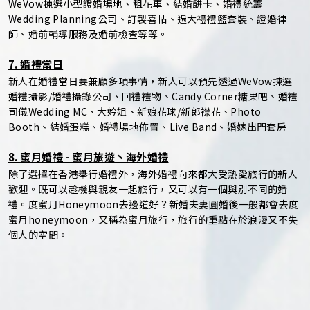
WeVow揀選小型證婚場地、租花車、結婚餅卡、婚禮統籌
Wedding Planning公司、訂製喜帖、過大禮禮籃套裝、證婚律
師、婚前輔導服務及婚前檢查等等。
7. 婚禮當日
新人在婚禮當日要兼顧多項事情，新人可以預先透過WeVow揀選
婚禮攝影/婚禮攝錄公司、回禮禮物、Candy Corner糖果吧、婚禮
司儀Wedding MC、大妗姐、新娘花球/新郎襟花、Photo
Booth、結婚蛋糕、婚禮場地佈置、Live Band、婚嫁出門套房
8. 蜜月婚禮 - 蜜月旅遊丶海外婚禮
除了選擇在香港舉行婚禮外，海外婚禮向來都大受熱愛旅行的新人
歡迎。既可以趁機與親友一起旅行，又可以有一個與別不同的婚
禮。度蜜月Honeymoon去邊道好？新婚夫妻圓婚後一般都會去度
蜜月honeymoon，又稱為蜜月旅行，旅行的重點在於浪漫又不失
個人的空間。