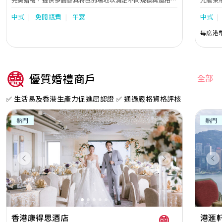
需求。氣派奢華的「香島殿」配備水晶吊燈與精緻裝潢，是舉
有獨特
中式
免開瓶費
午宴
中式
辦盛大婚宴的理想選擇；環境優雅私密的「天窗廳」與「圖書
全方位
館」坐擁迷人景色，非常適合小型證婚或溫馨聚會。此外，酒
來全新的甜蜜驚喜。 
每席港
店更提供多個別具一格的特色餐廳場地，包括雅致的「茗
都市中
悅」、氣氛輕鬆奢華的「龍蝦吧餐廳」，以及充滿法式浪漫情
藍天白
調的「珀翠餐廳」，讓新人能以多元化的頂級餐飲體驗，打造
廳8 
專屬自己的夢幻婚宴與難忘時刻。
的花卉
入充足
優質婚禮商戶
全部
舒適的
地，讓
✅ 生活易及香港生產力促進局認證 ✅ 通過嚴格資格評核
熱門
熱門
Previous
Next
Pr
香港康得思酒店
港滙