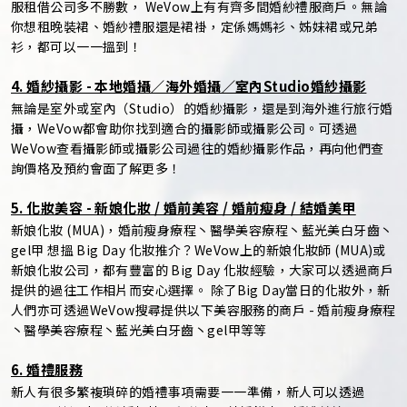
服租借公司多不勝數， WeVow上有有齊多間婚紗禮服商戶。無論
你想租晚裝裙、婚紗禮服還是裙褂，定係媽媽衫、姊妹裙或兄弟
衫，都可以一一搵到！
4. 婚紗攝影 - 本地婚攝／海外婚攝／室內Studio婚紗攝影
無論是室外或室內（Studio）的婚紗攝影，還是到海外進行旅行婚
攝，WeVow都會助你找到適合的攝影師或攝影公司。可透過
WeVow查看攝影師或攝影公司過往的婚紗攝影作品，再向他們查
詢價格及預約會面了解更多！
5. 化妝美容 - 新娘化妝 / 婚前美容 / 婚前瘦身 / 結婚美甲
新娘化妝 (MUA)，婚前瘦身療程丶醫學美容療程丶藍光美白牙齒丶
gel甲 想搵 Big Day 化妝推介？WeVow上的新娘化妝師 (MUA)或
新娘化妝公司，都有豐富的 Big Day 化妝經驗，大家可以透過商戶
提供的過往工作相片而安心選擇。 除了Big Day當日的化妝外，新
人們亦可透過WeVow搜尋提供以下美容服務的商戶 - 婚前瘦身療程
丶醫學美容療程丶藍光美白牙齒丶gel甲等等
6. 婚禮服務
新人有很多繁複瑣碎的婚禮事項需要一一準備，新人可以透過