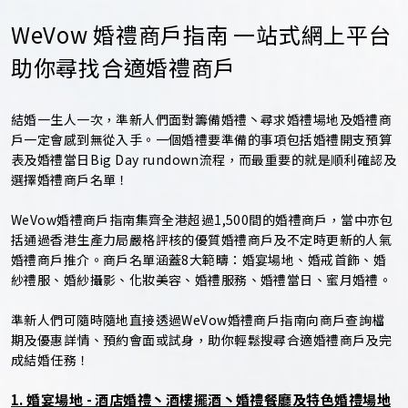
WeVow 婚禮商戶指南 一站式網上平台
助你尋找合適婚禮商戶
結婚一生人一次，準新人們面對籌備婚禮丶尋求婚禮場地及婚禮商
戶一定會感到無從入手。一個婚禮要準備的事項包括婚禮開支預算
表及婚禮當日Big Day rundown流程，而最重要的就是順利確認及
選擇婚禮商戶名單！
WeVow婚禮商戶指南集齊全港超過1,500間的婚禮商戶，當中亦包
括通過香港生產力局嚴格評核的優質婚禮商戶及不定時更新的人氣
婚禮商戶推介。商戶名單涵蓋8大範疇：婚宴場地、婚戒首飾、婚
紗禮服、婚紗攝影、化妝美容、婚禮服務、婚禮當日、蜜月婚禮。
準新人們可隨時隨地直接透過WeVow婚禮商戶指南向商戶查詢檔
期及優惠詳情、預約會面或試身，助你輕鬆搜尋合適婚禮商戶及完
成結婚任務！
1. 婚宴場地 - 酒店婚禮丶酒樓擺酒丶婚禮餐廳及特色婚禮場地