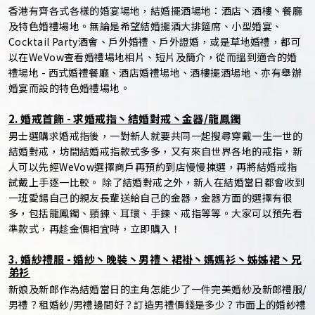
香港有齊各式各樣的婚宴場地，結婚擺酒場地：酒店丶酒樓丶餐廳
及特色婚禮場地。無論是希望結婚擺酒大排筵席、小型婚宴、
Cocktail Party酒會、戶外婚禮、戶外證婚，或是草地婚禮，都可
以在WeVow查看婚禮場地相片、短片及簡介，從而搵到適合的婚
禮場地 - 西式婚禮餐廳、酒店婚禮場地、酒樓擺酒場地、亦有舉辦
婚宴而設的特色婚禮場地。
2. 婚戒首飾 - 求婚戒指丶結婚對戒丶金器/龍鳳鐲
男士選購求婚戒指後，一對新人就要共同一起搜尋穿戴一生一世的
結婚對戒，坊間結婚戒指款式多多，又有來自世界各地的戒指，新
人可以先經WeVow選擇商戶再預約到店慢慢揀選，再將結婚戒指
試戴上手逐一比較。 除了結婚對戒之外，新人在結婚當日都會收到
一班愛鍚自己的親友長輩送給自己的金器，金器方面的選擇有很
多，包括龍鳳鐲、頸鍊、耳環、手鍊、戒指等等。大家可以預先看
準款式，再趁金價相宜時，立即購入！
3. 婚紗禮服 - 婚紗丶晚裝丶男禮丶裙褂丶媽媽衫丶姊姊裙丶兄
弟衫
新娘及新郎作為結婚當日的主角怎能少了一件完美婚紗及新郎禮服/
男禮？租婚紗/男禮邊間好？訂造男禮價錢是多少？市面上的婚紗禮