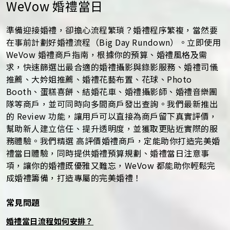
WeVow 婚禮當日
準備迎接婚禮，卻擔心流程繁瑣？婚禮程序繁複，當然要
在事前計劃好婚禮流程（Big Day Rundown）。立即使用
WeVow 婚禮商戶指南，根據你的預算、婚禮風格及需
求，快速篩選出最合適的婚禮攝影與錄影服務、婚禮司儀
推薦、大妗姐推薦、婚禮花藝布置、花球、Photo
Booth、蛋糕喜餅、結婚花車、婚禮攝影師、婚禮音樂團
隊等商戶，並可同時向多間商戶發出查詢。我們最新推出
的 Review 功能，讓用戶可以直接為商戶留下真實評價，
幫助新人建立信任、提升透明度，並獲取更貼近實際的服
務體驗。我們精選 高評價婚禮商戶，定能助你打造完美婚
禮當日體驗，同時提供婚禮預算規劃、婚禮當日注意事
項，讓你的婚禮既優雅又難忘，WeVow 都能助你輕鬆完
成婚禮籌備，打造專屬的完美婚禮！
常見問題
婚禮當日流程如何安排？