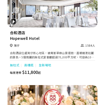
型婚禮的最佳場地，讓新人締造浪漫難忘的回憶。
Previous
Next
合和酒店
Hopewell Hotel
灣仔
1584人
合和酒店位處灣仔核心地區，被青蔥翠綠山景環抱，面朝維港壯麗
的景色。5個瑰麗的無柱式宴會廳超過70,000平方呎，可容納10至
130張圓桌，並提供綠草如茵的戶外婚宴場地。酒店鄰近灣仔港鐵
無柱式
高樓底
全新場地
站，賓客能輕鬆抵達場地。氣派不凡的合和大禮堂配置高清巨型
LED 屏幕及可讓新人以名貴房車的特別方式進場，為新人締造雋永
$11,800
每席港幣
起
難忘的婚禮；內置閃爍水晶吊燈的水晶殿能讓新人沉浸於如璀璨星
辰的夢幻婚禮之中；翡翠廳及珍珠廳的玻璃屋設計盡享天然採光；
而位處酒店最高樓層的峯景匯58可飽覽完全無阻的270 度維港景
致，日夜美景讓您的大日子動人心弦。酒店婚禮策劃團隊的服務專
業貼心，助您無憂籌備至臻完美的婚宴。不論是舉辦小型喜宴，還
是大排筵席，合和酒店是您編織浪漫回憶的理想囍宴場地之選。
Previous
Next