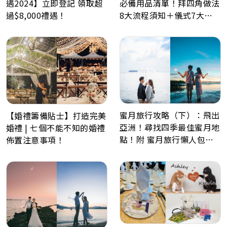
必備用品清單！拜四角做法
遇2024】立即登記 領取超
8大流程須知＋儀式7大禁
過$8,000禮遇！
忌解析
蜜月旅行攻略（下）：飛出
【婚禮籌備貼士】打造完美
亞洲！尋找四季最佳蜜月地
婚禮 | 七個不能不知的婚禮
點！附 蜜月旅行懶人包、
佈置注意事項！
Post Wedding景點推薦