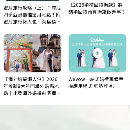
【2026婚禮回禮捐款】將
蜜月旅行攻略（上）：尋找
結婚回禮預算捐錢做善事！
四季亞洲最佳蜜月地點！附
蜜月旅行懶人包、海島精選
景點推薦！
WeVow一站式婚禮籌備手
【海外婚攝懶人包】2026
機應用程式 強勢登場!
年最新8大熱門海外婚攝地
點｜出發海外婚攝前準備事
項