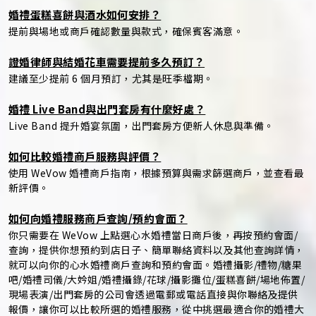
婚禮蛋糕喜餅與酒水如何安排？
提前與場地或商戶確認數量與款式，確保賓客滿意。
證婚律師與結婚花車需要提前多久預訂？
建議至少提前 6 個月預訂，尤其是旺季檔期。
婚禮 Live Band與出門套房有什麼好處？
Live Band 提升婚宴氛圍，出門套房方便新人休息與準備。
如何比較婚禮商戶服務與評價？
使用 WeVow 婚禮商戶指南，根據預算與需求篩選商戶，並查看最
新評價。
如何向婚禮服務商戶查詢/預約會面？
你只需要在 WeVow 上點選心水婚禮當日商戶後，再按預約會面/
查詢，提供你想預約到店日子、簡單聯絡資料以及其他查詢詳情，
就可以向你的心水婚禮商戶查詢和預約會面。婚禮攝影/禮物/糖果
吧/婚禮司儀/大妗姐/婚禮攝錄/花球/攝影攤位/蛋糕喜餅/場地佈置/
現場表演/出門套房的公司會透過電郵或電話直接與你聯絡及提供
報價，讓你可以比較所選的婚禮服務，從中挑選最適合你的婚禮大