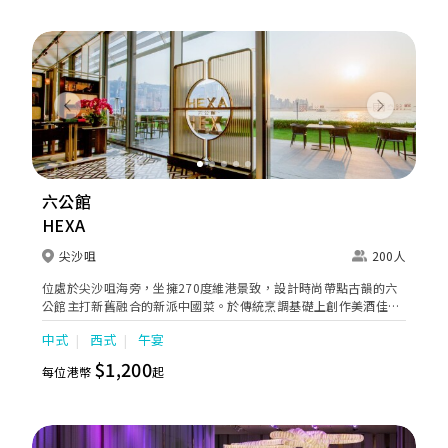
Previous
Next
六公館
HEXA
尖沙咀
200人
位處於尖沙咀海旁，坐擁270度維港景致，設計時尚帶點古韻的六
公館主打新舊融合的新派中國菜。於傳統烹調基礎上創作美酒佳
餚，帶來更豐富的餐飲體驗。
中式
西式
午宴
$1,200
每位港幣
起