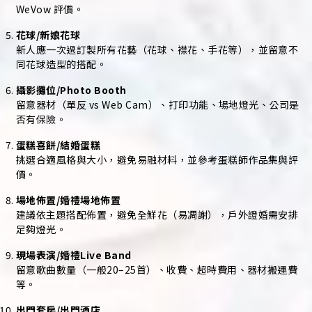
WeVow 評價。
花球/新娘花球
新人應一次過訂製所有花藝（花球、襟花、手花等），並留意不
同花球造型的搭配。
攝影攤位/Photo Booth
留意器材（單反 vs Web Cam）、打印功能、場地燈光、公司是
否有保險。
蛋糕喜餅/結婚蛋糕
挑選合適風格與大小，避免易融材料，並參考蛋糕師作品集與評
價。
場地佈置/婚禮場地佈置
建議依主題搭配佈置，避免全鮮花（易凋謝），戶外證婚需安排
足夠燈光。
現場表演/婚禮Live Band
留意歌曲數量（一般20–25首）、收費、超時費用、器材搬運費
等。
出門套房/出門酒店