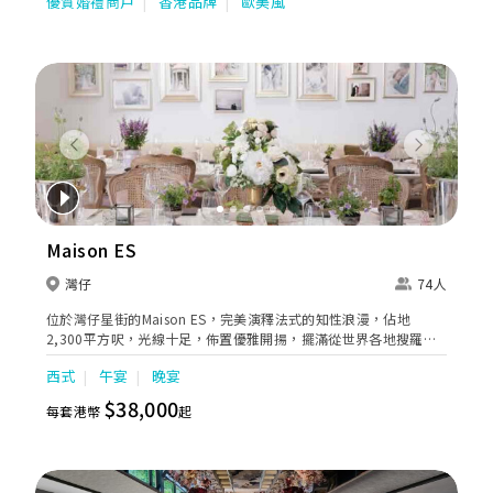
優質婚禮商戶
香港品牌
歐美風
Previous
Next
Maison ES
灣仔
74人
位於灣仔星街的Maison ES，完美演釋法式的知性浪漫，佔地
2,300平方呎，光線十足，佈置優雅開揚，擺滿從世界各地搜羅的
藝術珍品及古典傢俱，例如手工製水晶吊燈及歐式古董沙發，令整
西式
午宴
晚宴
個空間洋溢著法式復古韻味，猶如休閒恬靜的法國住宅，十分適合
包場舉行證婚酒會及小型婚宴。
$38,000
每套港幣
起