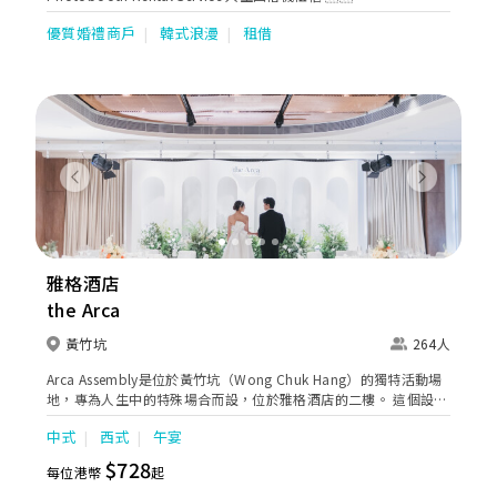
優質婚禮商戶
韓式浪漫
租借
Previous
Next
雅格酒店
the Arca
黃竹坑
264人
Arca Assembly是位於黃竹坑（Wong Chuk Hang）的獨特活動場
地，專為人生中的特殊場合而設，位於雅格酒店的二樓。 這個設計
精美、多功能的場地可以根據需求進行定制，可容納288個座位和
中式
西式
午宴
500位接待嘉賓，提升您的聚會體驗。 作為香港的商務酒店，Arca
Assembly的多功能場地獨特、可客製化的特色適合舉辦任何難忘的
$728
每位港幣
起
活動和聚會。