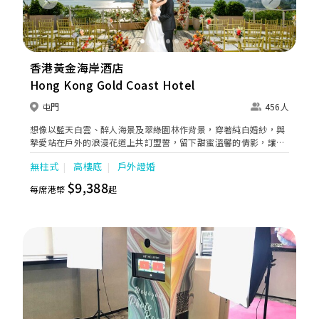
Previous
Next
香港黃金海岸酒店
Hong Kong Gold Coast Hotel
屯門
456人
想像以藍天白雲、醉人海景及翠綠園林作背景，穿著純白婚紗，與
摯愛站在戶外的浪漫花道上共訂盟誓，留下甜蜜溫馨的倩影，讓這
個重要日子更永誌難忘。無論是舉行溫馨浪漫的戶外證婚，還是於
無柱式
高樓底
戶外證婚
瑰麗堂皇的宴會廳與親友共享喜悅，酒店更配合貼心服務及精緻菜
餚，為新人締造完美無暇的婚宴。
$9,388
每席港幣
起