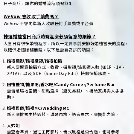
日子商戶，讓你的婚禮流程順暢無阻！
WeVow 會收取手續費嗎？
WeVow 不會向準新人收取任何手續費或平台費。
揀選婚禮當日商戶時有甚麼必須留意的細節？
大喜日有很多繁複程序，所以一定要事前安排好婚禮當天的流程，
以確保婚禮順暢無阻。以下是需要安排的項目：
婚禮攝影/婚禮攝錄/婚禮拍攝
新人要留意拍攝方式、收費、攝影師/錄影師人數 (如1P、1V、
2P1V)，以及 SDE（Same Day Edit）快剪快播服務。
回禮禮物/糖果吧/香水吧/Candy Corner/Perfume Bar
需留意場地空間、甜點選擇（避免易融）、補給安排與人手協
助。
婚禮司儀/婚禮MC/Wedding MC
新人應檢視主持影片、溝通風格、語言需求、應變能力等。
大妗姐
需查看年資、過往主持影片、儀式風格是否合適，也可參考