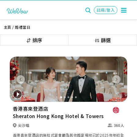
註冊/登入
主頁
/
婚禮當日
排序
篩選
Previous
Next
香港喜來登酒店
Sheraton Hong Kong Hotel & Towers
尖沙咀
360人
香港喜來登酒店的無柱式宴會廳及其他婚宴場地已於2025年年初全