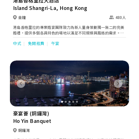
港島香格里拉大酒店
Island Shangri-La, Hong Kong
金鐘
480人
港島香格里拉的專業婚宴團隊致力為新人量身策劃獨一無二的完美
婚禮，提供多個各具特色的場地以滿足不同規模與風格的需求。氣
派奢華的「香島殿」配備水晶吊燈與精緻裝潢，是舉辦盛大婚宴的
中式
免開瓶費
午宴
理想選擇；環境優雅私密的「天窗廳」與「圖書館」坐擁迷人景
色，非常適合小型證婚或溫馨聚會。此外，酒店更提供多個別具一
格的特色餐廳場地，包括雅致的「茗悅」、氣氛輕鬆奢華的「龍蝦
吧餐廳」，以及充滿法式浪漫情調的「珀翠餐廳」，讓新人能以多
元化的頂級餐飲體驗，打造專屬自己的夢幻婚宴與難忘時刻。
Previous
Next
豪宴薈 (銅鑼灣)
Ho Yin Banquet
銅鑼灣