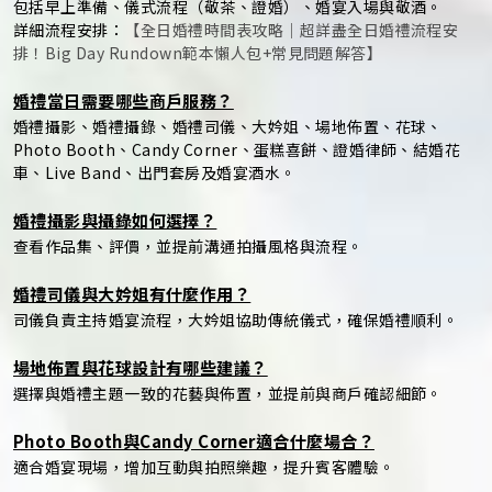
包括早上準備、儀式流程（敬茶、證婚）、婚宴入場與敬酒。
詳細流程安排：
【全日婚禮時間表攻略｜超詳盡全日婚禮流程安
排！Big Day Rundown範本懶人包+常見問題解答】
婚禮當日需要哪些商戶服務？
婚禮攝影、婚禮攝錄、婚禮司儀、大妗姐、場地佈置、花球、
Photo Booth、Candy Corner、蛋糕喜餅、證婚律師、結婚花
車、Live Band、出門套房及婚宴酒水。
婚禮攝影與攝錄如何選擇？
查看作品集、評價，並提前溝通拍攝風格與流程。
婚禮司儀與大妗姐有什麼作用？
司儀負責主持婚宴流程，大妗姐協助傳統儀式，確保婚禮順利。
場地佈置與花球設計有哪些建議？
選擇與婚禮主題一致的花藝與佈置，並提前與商戶確認細節。
Photo Booth與Candy Corner適合什麼場合？
適合婚宴現場，增加互動與拍照樂趣，提升賓客體驗。