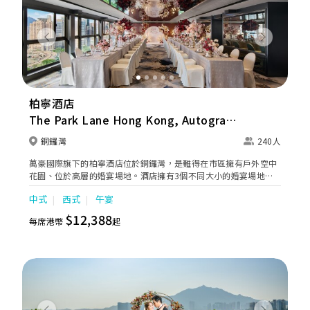
Previous
Next
柏寧酒店
The Park Lane Hong Kong, Autograph
Collection
銅鑼灣
240人
萬豪國際旗下的柏寧酒店位於銅鑼灣，是難得在市區擁有戶外空中
花園、位於高層的婚宴場地。酒店擁有3個不同大小的婚宴場地，
採用無柱建築及落地玻璃設計，新人可於維港壯麗海景下舉行戶外
中式
西式
午宴
證婚儀式、小型典雅輕婚禮及夢幻奢華中大型婚宴，再加上優雅寬
敞的客房，由出門至設宴，也有專業婚宴策劃團隊為您一站式籌
$12,388
每席港幣
起
備，度身訂造最貼心的浪漫婚禮。