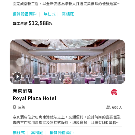
面完成翻新工程，以全新姿態為準新人打造完美無瑕的優雅婚宴。
全新裝修的高樓底無柱式宴會廳以淺灰色、大地色及古銅色為主
優質婚禮商戶
無柱式
高樓底
調，天花懸吊的螺旋形Swarovski LED水晶吊燈，氣派不凡；宴會
廳配備了最先進的設備如內置LED 幕牆、液晶投影機和屏幕，是優
$12,888
每席港幣
起
雅浪漫囍宴的理想場地；而小巧雅致的唐廳、採自然光的宋廳及明
廳以及其他靈巧高雅的宴會場地，即可舉辦私人雅致的輕婚宴或浪
漫溫馨的證婚典禮，迎合不同準新人的需要。 酒店的囍宴菜譜均由
屢獲殊榮、連續17年獲米芝蓮推薦及連續7年獲黑珍珠一鑽殊榮的
天寶閣團隊主理，為婚宴匠心打造賞心悅味美饌。 香港喜來登酒店
細意殷勤的宴會團隊，每年籌辦逾百場的大小婚宴筵席，為準新人
締造非凡婚宴。酒店更設婚宴禮賓司，專門於大日子當日緊隨準新
人左右，協調婚宴間的繁瑣細節，確保婚宴節奏順利流暢。
Previous
Next
帝京酒店
Royal Plaza Hotel
旺角
600人
帝京酒店位於旺角東港鐵站之上，交通便利。設計時尚的喜宴堂及
喜酌堂均採用高樓底及無柱式設計，環境寬敞，且備有LED幕牆、
燈光及影音設備。喜宴堂最多可筵開40席，更配有水晶吊燈，適合
無柱式
高樓底
優質婚禮商戶
舉行華麗婚禮。另外，空中花園深心薈是毛孩友善場地，可以飽覽