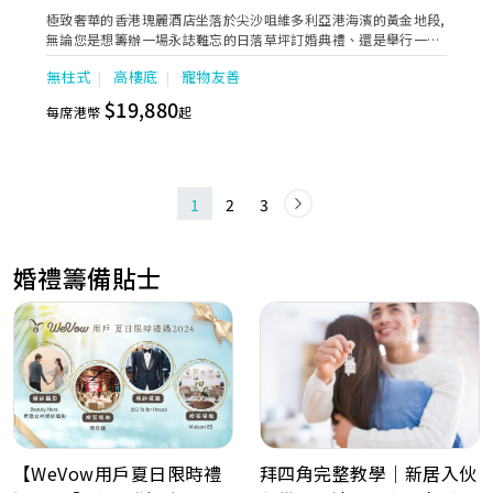
極致奢華的香港瑰麗酒店坐落於尖沙咀維多利亞港海濱的黃金地段,
無論您是想籌辦一場永誌難忘的日落草坪訂婚典禮、還是舉行一場
盛大浪漫的婚宴, 我們都能為您提供非同凡響的體驗。 其中宴會大
無柱式
高樓底
寵物友善
禮堂佔地 1000 平方米，配備 Skyfold 全自動屏風及可升降的華麗
水晶吊燈，寬敞前廳及酒吧更可通往戶外草坪，欣賞璀璨迷人的維
$19,880
每席港幣
起
多利亞港海景。婚宴策劃師團隊將帶領新人展開匠心設計的浪漫之
旅，悉心籌備婚禮的每一個細節，量身打造完美的婚宴。
1
2
3
婚禮籌備貼士
拜四角完整教學｜新居入伙
【WeVow用戶夏日限時禮