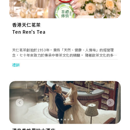
香港天仁茗茶
Ten Ren's Tea
天仁茗茶創始於1953年，秉持「天然、健康、人情味」的經營理
念，七十年來致力於傳承中華茶文化的精髓。 隨著飲茶文化的多元
化發展，天仁茗茶於2012年8月引入香港，在銅鑼灣誠品開立香港
禮餅
首間零售專門店，至今已擁有59間分店，成為港人日常生活中不可
或缺的茶文化品牌。 我們不斷研發創新，賦予「茶」更多元的生活
化體驗，將茶的內涵轉化為一種美好的生活體驗，讓每一杯茶都充
滿故事和情感。
Previous
Next