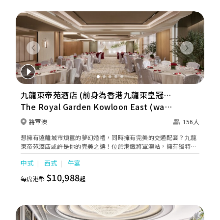
Previous
Next
九龍東帝苑酒店 (前身為香港九龍東皇冠假
日酒店)
The Royal Garden Kowloon East (was
Crowne Plaza Hong Kong Kowloon
將軍澳
156人
East)
想擁有遠離城市煩囂的夢幻婚禮，同時擁有完美的交通配套？九龍
東帝苑酒店或許是你的完美之選！位於港鐵將軍澳站，擁有獨特的
圓形露天證婚花園「姻園」。致力為追求完美的新人全方位，締造
中式
西式
午宴
一場夢寐以求、畢生難忘的婚禮，為摰愛親朋帶來全新的甜蜜驚
喜。 愛在「姻園」 「姻園」自成一角，宛如都市中的綠洲，清新
$10,988
每席港幣
起
氣息瀰漫。讓新人以青山綠草作見證，在藍天白雲下締結婚約，舉
行一場浪漫動人的證婚典禮。 寶鑽廳8 典雅精緻的「寶鑽廳」位於
酒店二樓，每處點綴精巧別緻的花卉設計，高貴裝潢盡顯豪華氣
派，加上高採光落地玻璃引入充足自然光線，再配合廣闊的露天平
台，營造出溫馨且愜意舒適的氛圍，可舉行5至13席，是舉辦中小