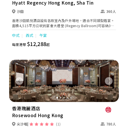
Hyatt Regency Hong Kong, Sha Tin
沙田
360人
香港沙田凱悅酒店設有各款室內及戶外場地，適合不同類型婚宴。
面積4,515平方公呎的宴會大禮堂 (Regency Ballroom)可容納30
席的婚宴。3間大小不同及可相連的凱悅廳適合舉行親密的小型婚
中式
西式
午宴
禮或私人宴會，並設有戶外平台，可作酒會及戶外證婚儀式之用。
新人亦可在私人園林草地中進行戶外證婚儀式，場面溫馨動人。
$12,288
每席港幣
起
Previous
Next
香港瑰麗酒店
Rosewood Hong Kong
尖沙咀
(1)
780人