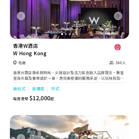
Previous
Next
香港W酒店
W Hong Kong
佐敦
360人
香港W酒店秉承將時尚、尖端設計及活力氣息融入品牌理念，集皇
室海外風及奢華感於一身，憑完美極優的服務承諾，以玩味和型格
姿態為新人創造難以忘懷的世紀婚禮！超高樓底21呎的盛大華麗
無柱式
高樓底
中式
GREAT ROOM宴會廳，採用無柱式設計，配合開揚巨大的落地玻璃
窗，飽覽壯麗海景。
$12,000
每席港幣
起