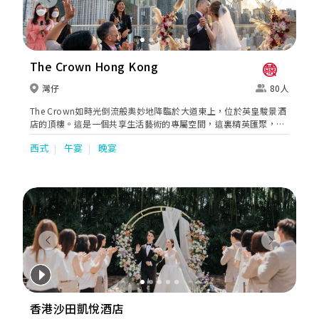
Previous
Next
The Crown Hong Kong
灣仔
80人
The Crown如時光倒流般奧妙地降臨於大道東上，位於英皇駿景酒
店的頂樓。這是一個共享生活藝術的專屬空間，這裏精英匯聚，除
了可以成為您把握商機、拓展領域的社交平台，也能讓您在奮鬥與
西式
午宴
晚宴
繁忙之中，通過音樂、佳餚和美酒，觀照自我，時刻享受美好人生
的真諦。完善的娛樂設施配套、藝術品級別的室內裝潢以及豪華私
人電梯直達夢想之地。品味細緻講究，正是The Crown的非凡氣
派。
Previous
Next
香港沙田凱悅酒店