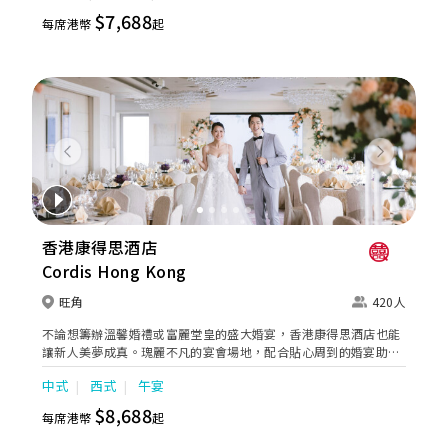
獅子山景致，適合舉行戶外婚禮或證婚派對。酒店專業的宴會團隊
$7,688
每席港幣
起
提供貼心服務，讓新人及賓客留下浪漫美好回憶。
Previous
Next
香港康得思酒店
Cordis Hong Kong
旺角
420人
不論想籌辦溫馨婚禮或富麗堂皇的盛大婚宴，香港康得思酒店也能
讓新人美夢成真。瑰麗不凡的宴會場地，配合貼心周到的婚宴助理
服務，再加上奢華水晶婚禮紀念禮盒及喜宴配飾，為新人及賓客締
中式
西式
午宴
造畢生難忘的回憶。
$8,688
每席港幣
起