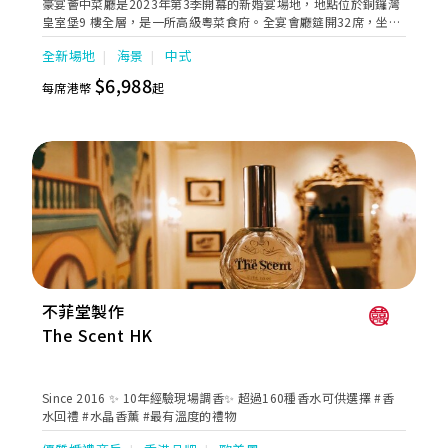
豪宴薈中菜廳是2023年第3季開幕的新婚宴場地，地點位於銅鑼灣
皇室堡9 樓全層，是一所高級粵菜食府。全宴會廳筵開32席，坐擁
180度維港景致，新人在璀璨夜空下，見證盟誓一刻。 由港鐵銅鑼
全新場地
海景
中式
灣站E出口步行約4分鐘可達，交通極為便利。豪宴薈的婚宴團隊，
貼心提供完美婚宴服務，致力為每一對新人締造完美無瑕婚宴。
$6,988
每席港幣
起
不菲堂製作
The Scent HK
Since 2016 ✨ 10年經驗現場調香✨ 超過160種香水可供選擇 #香
水回禮 #水晶香薰 #最有溫度的禮物