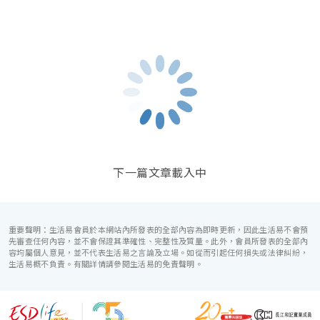
代時尚感的水晶玻璃燈，演繹出與別不同的經
多個別具一格的特色餐
拜四角禁忌 4. 拜四角「風生水起」小儀式
典神韻。不論是憧憬醉人美景餐廳、全新舒適
「茗悅」、氣氛輕鬆奢
雅緻的1937私人宴會廳、無柱式瑰麗宴會廳、
拜四角禁忌 5. 拜四角當日的衣著及言行
以及充滿法式浪漫情調
還是充滿活力氛圍的自助餐﹔唯港薈（Hotel
人能以多元化的頂級餐
拜四角禁忌 6. 拜四角後需分先後次序搬物件入屋
ICON），多個風格各異的婚宴場地，都完美切
的夢幻婚宴與難忘時刻
拜四角禁忌 7. 正確處理拜四角用品
合各準新人的個性及預算﹔保證為您打造夢寐
以求的特別日子，令賓客永誌難忘！
#5. 新居入伙拜四角詳盡教學
拜四角入伙儀式 | 1. 新居入伙為甚麼
要拜四角？
下一篇文章載入中
重要聲明：生活易會員於本網站內所發表的全部內容為即時更新，因此生活易不會預
先審查任何內容，並不會保證其準確性、完整性及質量。此外，會員所發表的全部內
容均屬個人意見，並不代表生活易之言論及立場。如從而引起任何損失或法律糾紛，
生活易概不負責。有關詳情請參閱生活易的免責聲明。