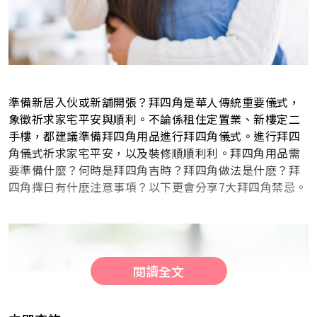
準備新居入伙或新舖開張？拜四角是華人傳統重要儀式，
象徵祈求家宅平安與順利。不論係租住定置業、新樓定二
手樓，都建議準備拜四角用品進行拜四角儀式。進行拜四
角儀式祈求家宅平安，以及裝修順順利利。拜四角用品需
要準備什麼？何時是拜四角吉時？拜四角做法是什麽？拜
四角擇日有什麽注意事項？以下更會分享7大拜四角禁忌。
閱讀全文