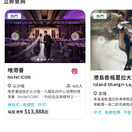
立即查詢
熱門
熱門
Previous
Next
Previous
▼拜四角入伙儀式 快速連結▼
#1. 新居入伙為甚麼要拜四角？
唯港薈
港島香格里拉大
Hotel ICON
#2. 拜四角用品需要準備什麼？
Island Shangri-La
尖沙咀
420人
#3. 拜四角做法流程是什麽？
唯港薈座落於尖沙咀，九龍區的中心地帶的唯
金鐘
港薈（Hotel ICON），附近名店食肆林立，四
港島香格里拉的專業婚
通八達，充分展現繁華鬧巿中的活力個性，成
#4. 拜四角7大禁忌
策劃獨一無二的完美婚
無柱式
高樓底
中式
為一眾準新人舉辦婚宴的熱門之選。專業團隊
的場地以滿足不同規模
$13,888
每席港幣
起
中式
免開瓶費
午宴
由策劃統籌至所有婚宴每個細節，唯港薈都力
華的「香島殿」配備水
拜四角禁忌 1. 拜四角時間
臻完美，保證讓您留下獨特的醉人回憶。 擁有
舉辦盛大婚宴的理想選
時尚高樓頂的Silverbox宴會廳，配置了全套先
拜四角禁忌 2. 拜四角吉日吉時
「天窗廳」與「圖書館
進的視聽影音及燈光設備配套，並採用極富現
適合小型證婚或溫馨聚
拜四角禁忌 3. 拜四角拜祭儀式