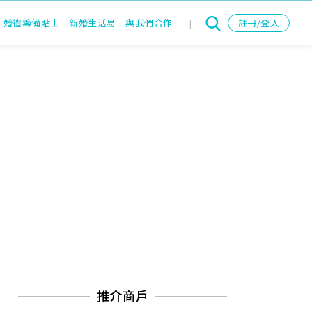
婚禮籌備貼士
新婚生活易
與我們合作
|
註冊/登入
推介商戶