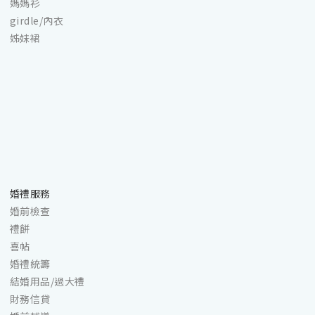
媽媽衫
girdle/內衣
姊妹裙
婚禮服務
婚前檢查
禮餅
喜帖
婚禮統籌
傳統習俗中，新郎及新娘均需在大婚前夕進行上頭
結婚用品/過大禮
財務信貸
細龍鳯燭一對及清香一炷