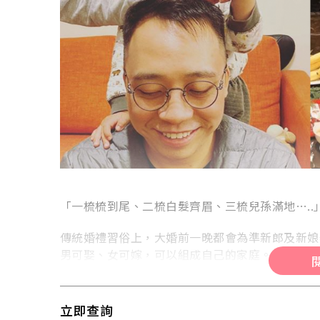
Previous
Next
Previous
歷山酒店
港滙軒
otel Alexandra
Harbour Inn Cuisine
北角
540人
尖沙咀
「一梳梳到尾、二梳白髮齊眉、三梳兒孫滿地….
2020年開幕，以設計為主導的歷山酒店位於港島
尖沙咀婚宴新焦點，位於
北角臨海地段，前迎維多利亞港，距離港鐵炮台山
場24樓全層。坐擁270
傳統婚禮習俗上，大婚前一晚都會為準新郎及新娘
站只需約2分鐘步程。酒店設計將現代格調融入維
海景婚宴場地。場地位於
中式
西式
午宴
優質婚禮商戶
海景
中
多利亞時期的永恆歐式經典，力臻展現個人化服務
泊車，同時亦鄰近巴士總
男可娶、女可嫁，可以組成自己的家庭。以下為結
及貼心設施的完美結合。
區，極為方便。 港滙軒裝
$6,888
熱門
會員獨家享酒水半價
每席港幣
起
合別緻的玻璃幕牆沿宴會
$8,388
新人上頭儀式 | #1 
每席港幣
起
華，金屬及幾何線條，配
顯尊貴高雅氣派。
立即查詢