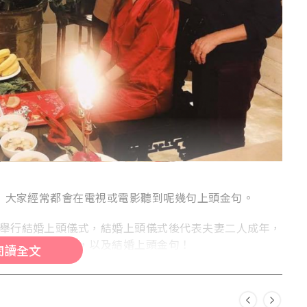
Next
Previous
N
九龍東帝苑酒店 (前身為香港
九龍東皇冠假日酒店)
The Royal Garden Kowloon East
(was Crowne Plaza Hong Kong
456人
將軍澳
156人
.」大家經常都會在電視或電影聽到呢幾句上頭金句。
Kowloon East)
尖沙咀核心地段，國際廣
想擁有遠離城市煩囂的夢幻婚禮，同時擁有完美的
度维港迷人景致，締造浪漫
交通配套？九龍東帝苑酒店或許是你的完美之選！
舉行結婚上頭儀式，結婚上頭儀式後代表夫妻二人成年，
地鐵上蓋，設有時鐘代客
位於港鐵將軍澳站，擁有獨特的圓形露天證婚花園
式
中式
西式
午宴
站。直達港九新界多個地
婚上頭用品清單，以及結婚上頭金句！
「姻園」。致力為追求完美的新人全方位，締造一
閱讀全文
飾充滿星空浪漫風格，配
場夢寐以求、畢生難忘的婚禮，為摰愛親朋帶來全
$10,988
熱門
每席港幣
起
廳延伸開去。設計糅合奢
新的甜蜜驚喜。 愛在「姻園」 「姻園」自成一
熱門
好命公／好命婆進行結婚上頭儀式
上華麗閃爍的水晶燈，盡
角，宛如都市中的綠洲，清新氣息瀰漫。讓新人以
青山綠草作見證，在藍天白雲下締結婚約，舉行一
場浪漫動人的證婚典禮。 寶鑽廳8 典雅精緻的「寶