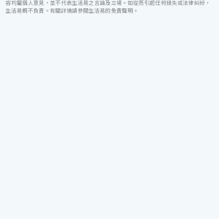
容均屬個人意見，並不代表生活易之言論及立場。如從而引起任何損失或法律糾紛，
生活易概不負責。有關詳情請參閱生活易的免責聲明。