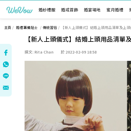
婚紗禮服
婚戒首飾
婚宴場地
蜜月婚禮
主頁
/
婚禮籌備貼士
/
傳統習俗
/
【新人上頭儀式】結婚上頭用品清單及上頭
【新人上頭儀式】結婚上頭用品清單
撰文: Rita Chan
於 2022-02-09 18:58