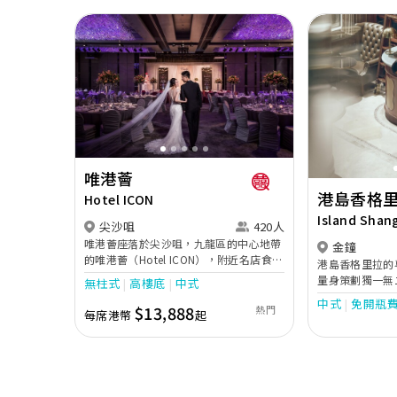
Previous
Next
Previous
唯港薈
港島香格
Hotel ICON
Island Shan
尖沙咀
420人
Kong
唯港薈座落於尖沙咀，九龍區的中心地帶
金鐘
的唯港薈（Hotel ICON），附近名店食肆
港島香格里拉的
林立，四通八達，充分展現繁華鬧巿中的
量身策劃獨一無
無柱式
高樓底
中式
活力個性，成為一眾準新人舉辦婚宴的熱
各具特色的場地
中式
免開瓶
門之選。專業團隊由策劃統籌至所有婚宴
$13,888
熱門
需求。氣派奢華
每席港幣
起
每個細節，唯港薈都力臻完美，保證讓您
燈與精緻裝潢，
留下獨特的醉人回憶。 擁有時尚高樓頂的
擇；環境優雅私
Silverbox宴會廳，配置了全套先進的視
館」坐擁迷人景
聽影音及燈光設備配套，並採用極富現代
溫馨聚會。此外
時尚感的水晶玻璃燈，演繹出與別不同的
格的特色餐廳場