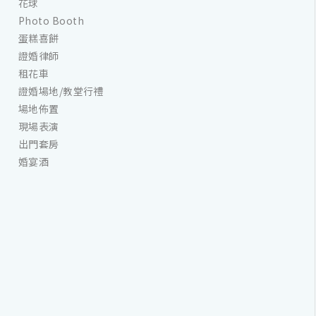
花球
Photo Booth
蛋糕喜餅
證婚律師
租花車
證婚場地/教堂行禮
場地佈置
現場表演
出門套房
婚宴酒
儀式，上頭用品男女略有不同，用品清單如下：