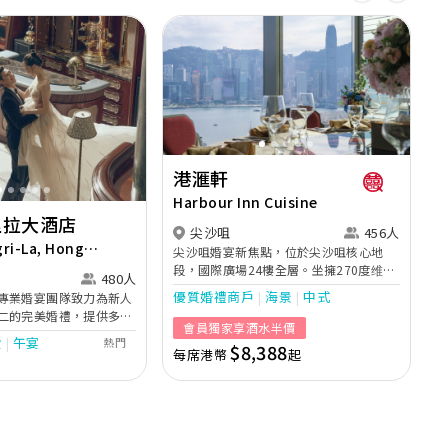
鑽廳」位於酒店二樓，每處點綴精巧別緻的花卉設
計，高貴裝潢盡顯豪華氣派，加上高採光落地玻璃
引入充足自然光線，再配合廣闊的露天平台，營造
S
出溫馨且愜意舒適的氛圍，可舉行5至13席，是舉
H
辦中小型婚禮的最佳場地，讓新人締造浪漫難忘的
Previous
Next
回憶。
Next
宴
港滙軒
Harbour Inn Cuisine
花
里拉大酒店
尖沙咀
456人
備
gri-La, Hong
尖沙咀婚宴新焦點，位於尖沙咀核心地
段，國際廣場24樓全層。坐擁270度维港
480人
迷人景致，締造浪漫海景婚宴場地。場地
優質婚禮商戶
海景
中式
專業婚宴團隊致力為新人
位於地鐵上蓋，設有時鐘代客泊車，同時
二的完美婚禮，提供多個
亦鄰近巴士總站。直達港九新界多個地
會員獨家享酒水半價
同準
以滿足不同規模與風格的
費
午宴
區，極為方便。 港滙軒裝飾充滿星空浪漫
熱門
$8,388
的「香島殿」配備水晶吊
每席港幣
起
風格，配合別緻的玻璃幕牆沿宴會廳延伸
是舉辦盛大婚宴的理想選
開去。設計糅合奢華，金屬及幾何線條，
密的「天窗廳」與「圖書
配上華麗閃爍的水晶燈，盡顯尊貴高雅氣
色，非常適合小型證婚或
派。
，酒店更提供多個別具一
地，包括雅致的「茗