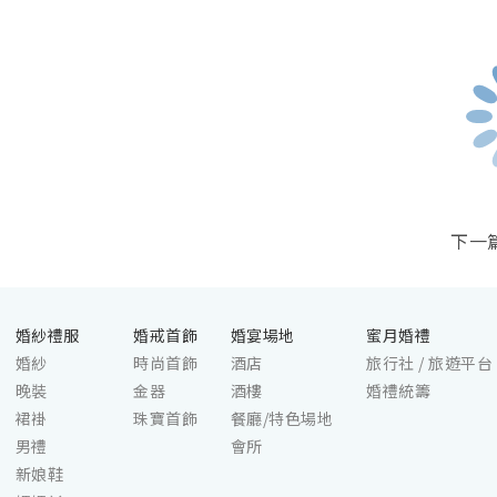
經典神韻。不論是憧憬醉人美景餐廳、全
悅」、氣氛輕鬆
新舒適雅緻的1937私人宴會廳、無柱式
以及充滿法式浪
瑰麗宴會廳、還是充滿活力氛圍的自助
讓新人能以多元
餐﹔唯港薈（Hotel ICON），多個風格各
專屬自己的夢幻
異的婚宴場地，都完美切合各準新人的個
性及預算﹔保證為您打造夢寐以求的特別
傳統上而言，結婚上頭儀式是需要由好命婆/好命公
日子，令賓客永誌難忘！
女兒孫的已婚女士或男士，寓意新人可以像好命婆
母抑或親朋戚友也可以主持上頭儀式。
注意：新娘規定必須由好命婆主持結婚上頭儀式，
下一
新人上頭儀式 | #2 結
婚紗禮服
婚戒首飾
婚宴場地
蜜月婚禮
婚紗
時尚首飾
酒店
旅行社 / 旅遊平台
晚裝
金器
酒樓
婚禮統籌
裙褂
珠寶首飾
餐廳/特色場地
男禮
會所
新娘鞋