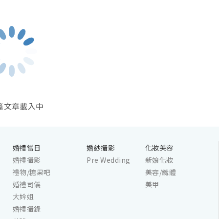
奢華的「龍蝦吧餐廳」，
漫情調的「珀翠餐廳」，
化的頂級餐飲體驗，打造
婚宴與難忘時刻。
主持。 好命婆/好命公是指三代同堂 - 上有高堂，下有子
/好命公一樣有福氣。只要符合以上條件，不論新人的父
新郎則男女不限。
篇文章載入中
婚上頭用品清單
婚禮當日
婚紗攝影
化妝美容
婚禮攝影
Pre Wedding
新娘化妝
禮物/糖果吧
美容/纖體
婚禮司儀
美甲
大妗姐
婚禮攝錄