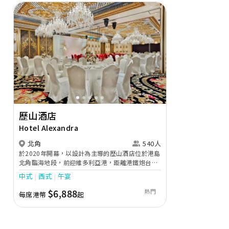
Previous
ext
Previous
Next
港滙軒
歷山酒店
Harbour Inn 
Hotel Alexandra
尖沙咀
北角
540人
尖沙咀婚宴新焦
於2020年開幕，以設計為主導的歷山酒店位於港島
場24樓全層。坐
北角臨海地段，前迎維多利亞港，距離港鐵炮台山
海景婚宴場地。
站只需約2分鐘步程。酒店設計將現代格調融入維
優質婚禮商戶
中式
西式
午宴
泊車，同時亦鄰
多利亞時期的永恆歐式經典，力臻展現個人化服務
區，極為方便。 
會員獨家享酒
及貼心設施的完美結合。
$6,888
熱門
每席港幣
起
合別緻的玻璃幕
$8,3
每席港幣
華，金屬及幾何
顯尊貴高雅氣派