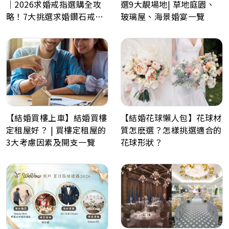
｜2026求婚戒指選購全攻
選9大靚場地| 草地庭園、
略！7大挑選求婚鑽石戒指
玻璃屋、海景婚宴一覽
小貼士
【結婚買樓上車】結婚買樓
【結婚花球懶人包】花球材
定租屋好？ | 買樓定租屋的
質怎麽選？怎樣挑選適合的
3大考慮因素及開支一覽
花球形狀？