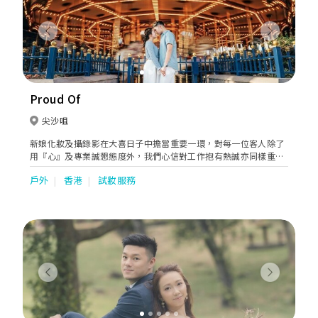
深入對接，從婚紗禮服剪裁、宴會場地風格到現場燈光呈現，全方
位評估並敲定每個環節的造型方向。 100% 具象化預覽，完美掌控
細節： 於大日子前將每一個流程的妝容色調、髮型結構及飾品搭配
Previous
Next
完整規劃，讓新娘對婚禮當天的每個登場造型都有絕對的清晰度與
信心，徹底告別「開盲盒」式的備嫁焦慮。 整體視覺美學協調：
不只專注於面部妝容，更以整體造型師（Overall Stylist）的角度，
為新娘提供禮服挑選、飾品風格的專業搭配建議，呈現和諧的視覺
效果。 【日韓台技術融合｜打造耐看高級妝感】 三地美學完美交
Proud Of
融： 融會韓式的清透持久底妝、日系的精細眼型調整，以及台灣的
骨相修容，修飾五官比例，於高清鏡頭下依然無瑕。 一衫一風格：
尖沙咀
拒絕「公式化」改妝。由迎親、證婚到晚宴，均會根據禮服款式重
新娘化妝及攝錄影在大喜日子中擔當重要一環，對每一位客人除了
新調整妝容焦點與髮型結構，讓每次登場都有驚喜。 【極致細心跟
用『心』及專業誠懇態度外，我們心信對工作抱有熱誠亦同樣重
妝｜全程隨侍在側的「安全感」】 全程密切關注： 化妝師絕非化
要。本公司的化妝造型師及攝錄影師能為新人永遠留住人生最美、
完妝就離場。從入場前、證婚、敬酒到影相，全程緊貼隨侍，即時
戶外
香港
試妝服務
最珍貴、最重要一天而值得驕傲。
修正飛散髮絲、流汗或唇妝細節。陪伴式貼心服務，敏銳照顧新娘
的需求讓新娘在無壓力、放心的狀態下進行婚禮。 靈活應對現場光
線： 因應戶外自然光與宴會廳燈光的切換，隨時微調底妝光澤與妝
容濃度，確保現場與相片效果同樣完美。
Previous
Next