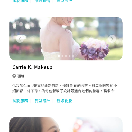
試妝服務
頭飾租借
髮型設計
的你。
Previous
Next
Carrie K. Makeup
觀塘
化妝師Carrie著重於清新自然、優雅耐看的妝容。對每個妝容的小
細節都一絲不苟，為每位新娘子設計最適合她們的妝客，務求令大
家能於人生最重要的日子中散發出屬於自己獨特的光芒及氣質。亦
試妝服務
髮型設計
新娘化妝
有各類型攝影化妝造型服務。