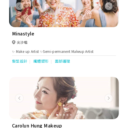
Previous
Next
Minastyle
尖沙咀
✨ Make up Artist ✨Semi-permanent Makeup Artist
髮型設計
纖體塑形
面部護理
Previous
Next
Carolyn Hung Makeup