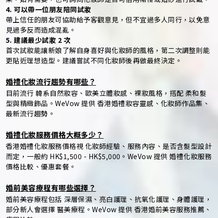
4. 可以帶一位朋友陪同試妝
帶上信任的朋友可協助給予客觀意見，但不宜過多人同行，以免意
見過多反而造成混亂。
5. 建議最少試妝 2 次
首次試妝能讓新娘了解自身喜好與化妝師的風格，第二次調整則能
更貼近理想造型。建議嘗試不同化妝師後再做最終決定。
婚禮化妝流行趨勢有哪些？
目前流行 韓系自然妝容、歐美立體妝感、裸妝風格，搭配 柔和髮
型與精緻飾品。WeVow 提供 香港婚禮妝容靈感、化妝師作品集、
最新流行趨勢。
婚禮化妝服務價格大概多少？
香港婚禮化妝服務價格視 化妝師經驗、服務內容、是否含髮型設計
而定，一般約 HK$1,500 - HK$5,000。WeVow 提供 婚禮化妝服務
價格比較、優惠套餐。
婚前美容療程有哪些選擇？
婚前美容療程包括 深層保濕、亮白護理、抗氧化護理、身體護理，
部分新人會選擇 醫美療程。WeVow 提供 香港婚前美容服務推薦、