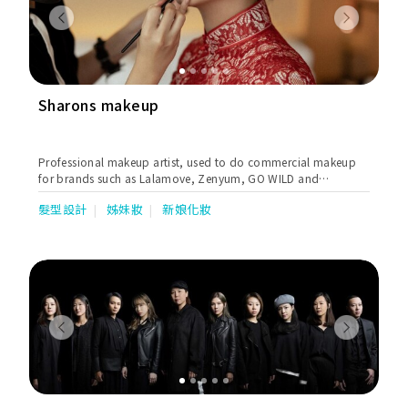
Previous
Next
Sharons makeup
Professional makeup artist, used to do commercial makeup
for brands such as Lalamove, Zenyum, GO WILD and
government advertisements. Worked in TVB, ATV and stage
髮型設計
姊妹妝
新娘化妝
play make-up work.
Previous
Next