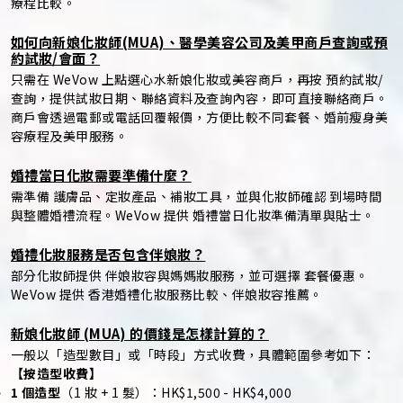
療程比較。
如何向新娘化妝師(MUA)、醫學美容公司及美甲商戶查詢或預
約試妝/會面？
只需在 WeVow 上點選心水新娘化妝或美容商戶，再按 預約試妝/
查詢，提供試妝日期、聯絡資料及查詢內容，即可直接聯絡商戶。
商戶會透過電郵或電話回覆報價，方便比較不同套餐、婚前瘦身美
容療程及美甲服務。
婚禮當日化妝需要準備什麼？
需準備 護膚品、定妝產品、補妝工具，並與化妝師確認 到場時間
與整體婚禮流程。WeVow 提供 婚禮當日化妝準備清單與貼士。
婚禮化妝服務是否包含伴娘妝？
部分化妝師提供 伴娘妝容與媽媽妝服務，並可選擇 套餐優惠。
WeVow 提供 香港婚禮化妝服務比較、伴娘妝容推薦。
新娘化妝師 (MUA) 的價錢是怎樣計算的？
一般以「造型數目」或「時段」方式收費，具體範圍參考如下：
【按造型收費】
1 個造型
（1 妝 + 1 髮）：HK$1,500 - HK$4,000