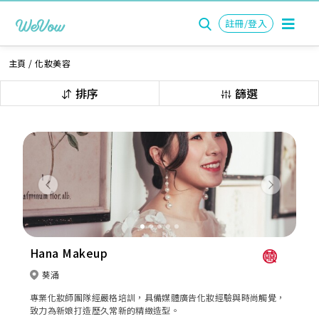
註冊/登入
主頁
/
化妝美容
排序
篩選
Previous
Next
Hana Makeup
葵涌
專業化妝師團隊經嚴格培訓，具備媒體廣告化妝經驗與時尚觸覺，
致力為新娘打造歷久常新的精緻造型。