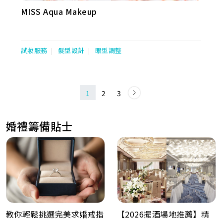
MISS Aqua Makeup
試妝服務
髮型設計
眼型調整
1
2
3
婚禮籌備貼士
教你輕鬆挑選完美求婚戒指
【2026擺酒場地推薦】精