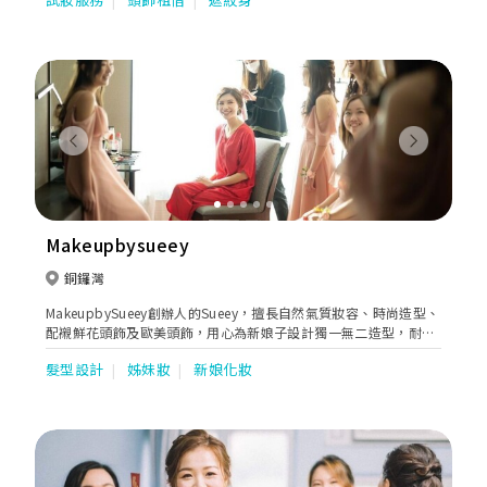
盈柔和的空氣感髮型。我相信，我能夠幫助您在婚宴、宴會上成為
最美麗的那一個！
Previous
Next
Makeupbysueey
銅鑼灣
MakeupbySueey創辦人的Sueey，擅長自然氣質妝容、時尚造型、
配襯鮮花頭飾及歐美頭飾，用心為新娘子設計獨一無二造型，耐心
聆聽個性多年來深受新娘喜愛，提供新娘化妝、姊妹團化妝&半永
髮型設計
姊妹妝
新娘化妝
久化妝等服務。