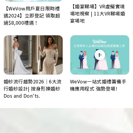
【婚宴睇場】VR虛擬實境
【WeVow用戶夏日限時禮
場地視察 | 11大VR睇場婚
遇2024】立即登記 領取超
宴場地
過$8,000禮遇！
WeVow一站式婚禮籌備手
婚紗流行趨勢2026｜6大流
機應用程式 強勢登場!
行婚紗設計| 按身形揀婚紗
Dos and Don'ts.