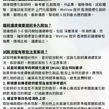
選擇婚禮化妝師時，需考慮 化妝風格、作品集、服務價格、試妝體
驗，並確認是否提供 上門化妝服務。WeVow 提供 香港婚禮化妝師
推薦、服務比較、最新優惠，幫助新人找到最合適的選擇。
婚前護膚需要提前多久開始？
建議婚前 3-6 個月開始護膚療程，包括 深層清潔、保濕修護、亮
白護理，確保婚禮當日膚質最佳。WeVow 提供 香港婚前護膚療程
推薦、價格比較、護膚貼士。
試妝流程有哪些注意事項？
試妝時需準備婚紗照片、喜好妝容範例，並與化妝師溝通膚質狀
況、妝容偏好。新娘試妝有 5 大注意事項：
1. 試妝前要提早向新娘化妝師 (MUA) 提出特別要求
如果新娘有皮膚敏感問題或對化妝品/髮型上有特別要求，應預先
跟化妝師提出，讓其有充足時間準備用品，避免浪費時間。
2. 新娘要自備喜歡的妝容及髮型參考圖片
化妝師初次見面並不清楚您的喜好，準備心儀造型參考圖能讓化妝
師更清楚您的期望，打造最適合的妝感。
3. 適宜穿著白色或淺色上衣
妝容需與婚紗色系搭配，穿白色上衣能讓化妝師更準確掌握妝感效
果。如有需要，也可詢問化妝師是否可借用裙褂或婚紗進行試戴。