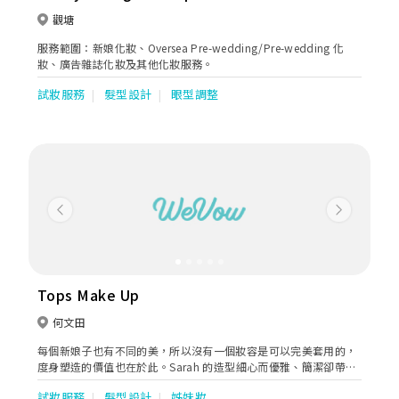
觀塘
服務範圍：新娘化妝、Oversea Pre-wedding/Pre-wedding 化
妝、廣告雜誌化妝及其他化妝服務。
試妝服務
髮型設計
眼型調整
Previous
Next
Tops Make Up
何文田
每個新娘子也有不同的美，所以沒有一個妝容是可以完美套用的，
度身塑造的價值也在於此。Sarah 的造型細心而優雅、簡潔卻帶點
仙氣，吸引著新娘子，而更讓新娘子喜愛和放心的是，她總是細心
試妝服務
髮型設計
姊妹妝
地照顧新娘，像朋友一般盡心為新娘的大日子創造最美麗的造型。