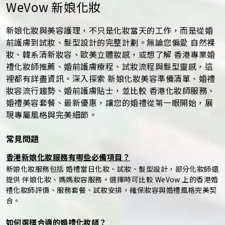
WeVow 新娘化妝
新娘化妝與美容護理，不只是化妝當天的工作，而是從婚
前護膚到試妝、髮型設計的完整計劃。無論您偏愛 自然裸
妝、韓系清新妝容、歐美立體妝感，或想了解 香港專業婚
禮化妝師推薦、婚前護膚療程、試妝流程與髮型靈感，這
裡都有詳盡資訊。深入探索 新娘化妝美容準備清單、婚禮
妝容流行趨勢、婚前護膚貼士，並比較 香港化妝師服務、
婚禮美容套餐、最新優惠，讓您的婚禮從第一眼開始，展
現專屬風格與完美細節。
常見問題
香港新娘化妝服務有哪些必備項目？
新娘化妝服務包括 婚禮當日化妝、試妝、髮型設計，部分化妝師還
提供 伴娘化妝、媽媽妝容服務。選擇時可比較 WeVow 上的香港婚
禮化妝師評價、服務套餐、試妝安排，確保妝容與婚禮風格完美契
合。
如何選擇合適的婚禮化妝師？