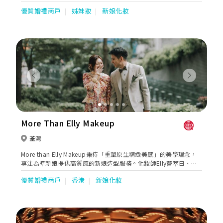
優質婚禮商戶
姊妹妝
新娘化妝
Previous
Next
More Than Elly Makeup
荃灣
More than Elly Makeup秉持「重塑原生精緻美感」的美學理念，
專注為準新娘提供高質感的新娘造型服務。化妝師Elly薈萃日、
韓、台三地權威機構資深認證，重視根據新娘的原生五官與氣質，
優質婚禮商戶
香港
新娘化妝
打造專屬且耐看的優雅妝容。品牌更以「100% 具象化事前造型規
劃」與「極致細膩的全天候隨侍跟妝」享譽口碑，杜絕任何不確定
性，讓新娘在從容且安心的狀態下完成人生中的大日子。 【前瞻性
造型規劃！告別不確定性，拒絕「開盲盒」風險】 深度一對一造型
會議： 婚禮前特設專屬溝通環節，絕非單純試妝！化妝師會與新娘