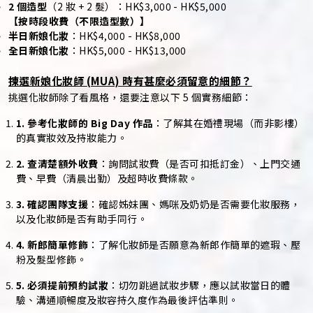
2 個造型
（2 妝 + 2 髮）：HK$3,000 - HK$5,000
【按時段收費（不限造型數）】
半日新娘化妝
：HK$4,000 - HK$8,000
全日新娘化妝
：HK$5,000 - HK$13,000
揀選新娘化妝師 (MUA) 時有甚麼必須留意的細節？
挑選化妝師除了看風格，還要注意以下 5 個實務細節：
1. 參考化妝師的 Big Day 作品
：了解其在婚禮現場（而非影樓）
的真實妝效及持妝能力。
2. 查清楚額外收費
：詢問試妝費（是否可扣抵訂金）、上門交通
費、早費（清晨出勤）及超時收費條款。
3. 確認團隊支援
：確認姊妹團、媽咪及奶奶是否需要化妝服務，
以及化妝師是否有助手同行。
4. 新郎簡單修飾
：了解化妝師是否願意為新郎作簡單的遮瑕、壓
粉及髮型修飾。
5. 必須提前預約試妝
：切勿跳過試妝步驟，應以試妝當日的體
驗、溝通順暢度及妝容持久度作為最後評估準則。