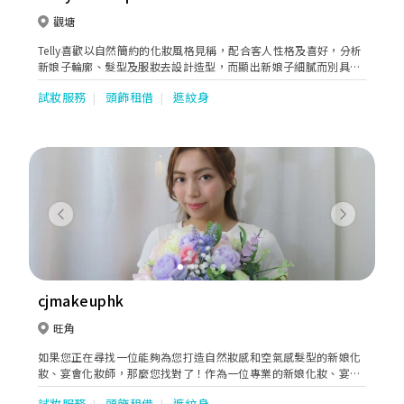
觀塘
Telly喜歡以自然簡約的化妝風格見稱，配合客人性格及喜好，分析
新娘子輪廓、髮型及服妝去設計造型，而顯出新娘子細膩而別具清
新的動人妝容。
試妝服務
頭飾租借
遮紋身
Previous
Next
cjmakeuphk
旺角
如果您正在尋找一位能夠為您打造自然妝感和空氣感髮型的新娘化
妝、宴會化妝師，那麼您找對了！作為一位專業的新娘化妝、宴會
化妝師，我擅長為客人打造自然而美麗的妝容，同時還能營造出輕
試妝服務
頭飾租借
遮紋身