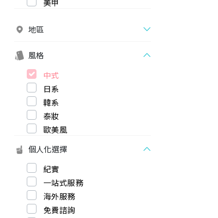
美甲
地區
風格
中式
日系
韓系
泰妝
歐美風
個人化選擇
紀實
一站式服務
海外服務
免費諮詢