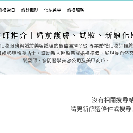
婚禮當日
婚紗攝影
化妝美容
婚禮服務
妝師推介｜婚前護膚、試妝、新娘化
化妝服務與婚前美容護理的最佳選擇？從 專業婚禮化妝師推
趨勢與護膚貼士，幫助新人輕鬆完成婚禮準備，展現最自然又精緻
髮型師、多間醫學美容公司及美甲商戶。
沒有相關搜尋
請更新篩選條件或搜尋