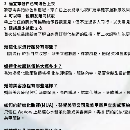
3. 適宜穿著白色或淺色上衣
妝容需與婚紗色系搭配，穿白色上衣能讓化妝師更準確掌握妝感效
4. 可以帶一位朋友陪同試妝
帶上信任的朋友可協助給予客觀意見，但不宜過多人同行，以免意
5. 建議最少試妝 2 次
首次試妝能讓新娘了解自身喜好與化妝師的風格，第二次調整則能
婚禮化妝流行趨勢有哪些？
目前流行 韓系自然妝容、歐美立體妝感、裸妝風格，搭配 柔和髮型與
婚禮化妝服務價格大概多少？
香港婚禮化妝服務價格視 化妝師經驗、服務內容、是否含髮型設計而定，一般
婚前美容療程有哪些選擇？
婚前美容療程包括 深層保濕、亮白護理、抗氧化護理、身體護理，部分
如何向新娘化妝師(MUA)、醫學美容公司及美甲商戶查詢或預約
只需在 WeVow 上點選心水新娘化妝或美容商戶，再按 預約試
美甲服務。