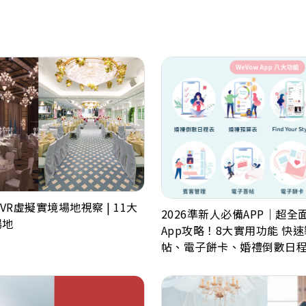
R虛擬實境場地視察 | 11大
2026準新人必備APP｜超全
場地
App攻略！8大實用功能 快
帖、電子餅卡、婚禮倒數日
表、婚禮商戶一鍵查詢