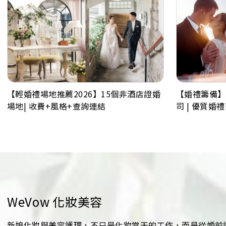
【輕婚禮場地推薦2026】15個非酒店證婚
【婚禮籌備】
場地| 收費+風格+查詢連結
司 | 優質婚
WeVow 化妝美容
新娘化妝與美容護理，不只是化妝當天的工作，而是從婚前