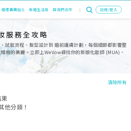
婚禮籌備貼士
新婚生活易
與我們合作
|
註冊/登入
妝服務全攻略
薦、試妝流程、髮型設計到 婚前護膚計劃，每個細節都影響整
的美麗。立即上WeVow尋找你的新娘化妝師 (MUA)、
清除所有
結果
其他分類！