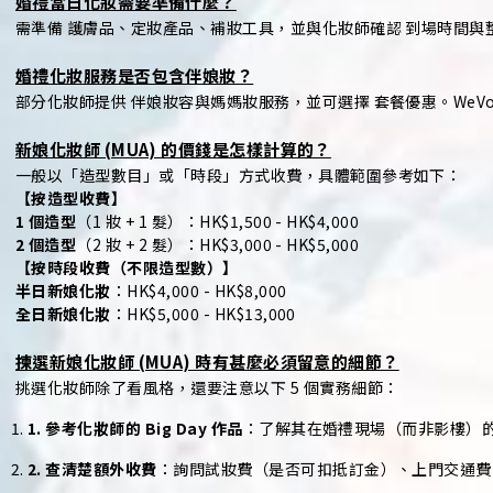
婚禮當日化妝需要準備什麼？
需準備 護膚品、定妝產品、補妝工具，並與化妝師確認 到場時間與整
婚禮化妝服務是否包含伴娘妝？
部分化妝師提供 伴娘妝容與媽媽妝服務，並可選擇 套餐優惠。WeV
新娘化妝師 (MUA) 的價錢是怎樣計算的？
一般以「造型數目」或「時段」方式收費，具體範圍參考如下：
【按造型收費】
1 個造型
（1 妝 + 1 髮）：HK$1,500 - HK$4,000
2 個造型
（2 妝 + 2 髮）：HK$3,000 - HK$5,000
【按時段收費（不限造型數）】
半日新娘化妝
：HK$4,000 - HK$8,000
全日新娘化妝
：HK$5,000 - HK$13,000
揀選新娘化妝師 (MUA) 時有甚麼必須留意的細節？
挑選化妝師除了看風格，還要注意以下 5 個實務細節：
1. 參考化妝師的 Big Day 作品
：了解其在婚禮現場（而非影樓）
2. 查清楚額外收費
：詢問試妝費（是否可扣抵訂金）、上門交通費