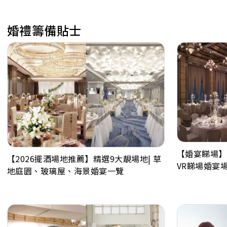
婚禮籌備貼士
【婚宴睇場】V
【2026擺酒場地推薦】精選9大靚場地| 草
VR睇場婚宴
地庭園、玻璃屋、海景婚宴一覽