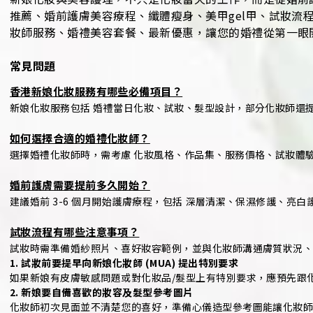
推薦、婚前護膚美容療程、纖體瘦身、美甲gel甲、試妝流
妝師服務、婚禮美容套餐、最新優惠，讓您的婚禮從第一眼
常見問題
香港新娘化妝服務有哪些必備項目？
新娘化妝服務包括 婚禮當日化妝、試妝、髮型設計，部分化妝師還提
如何選擇合適的婚禮化妝師？
選擇婚禮化妝師時，需考慮 化妝風格、作品集、服務價格、試妝體驗
婚前護膚需要提前多久開始？
建議婚前 3-6 個月開始護膚療程，包括 深層清潔、保濕修護、亮
試妝流程有哪些注意事項？
試妝時需準備婚紗照片、喜好妝容範例，並與化妝師溝通膚質狀況、妝
1. 試妝前要提早向新娘化妝師 (MUA) 提出特別要求
如果新娘有皮膚敏感問題或對化妝品/髮型上有特別要求，應預先跟
2. 新娘要自備喜歡的妝容及髮型參考圖片
化妝師初次見面並不清楚您的喜好，準備心儀造型參考圖能讓化妝