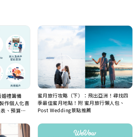
蜜月旅行攻略（下）：飛出亞洲！尋找四
面婚禮籌備
季最佳蜜月地點！附 蜜月旅行懶人包、
速製作個人化喜
Post Wedding景點推薦
程表、預算