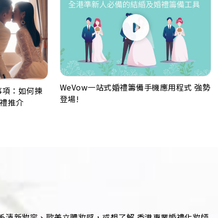
WeVow一站式婚禮籌備手機應用程式 強勢
備事項：如何揀
登場!
男禮推介
系清新妝容、歐美立體妝感，或想了解 香港專業婚禮化妝師