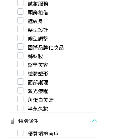
試妝服務
頭飾租借
遮紋身
髮型設計
眼型調整
國際品牌化妝品
姊妹妝
醫學美容
纖體塑形
面部護理
激光療程
角蛋白美睫
半永久妝
特別條件
優質婚禮商戶