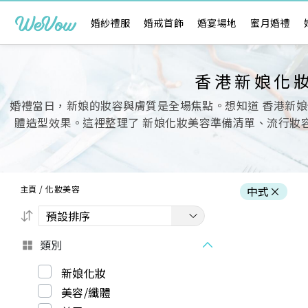
婚紗禮服
婚戒首飾
婚宴場地
蜜月婚禮
香港新娘化
婚禮當日，新娘的妝容與膚質是全場焦點。想知道 香港新娘
體造型效果。這裡整理了 新娘化妝美容準備清單、流行妝容
主頁
/
化妝美容
中式
×
類別
新娘化妝
美容/纖體