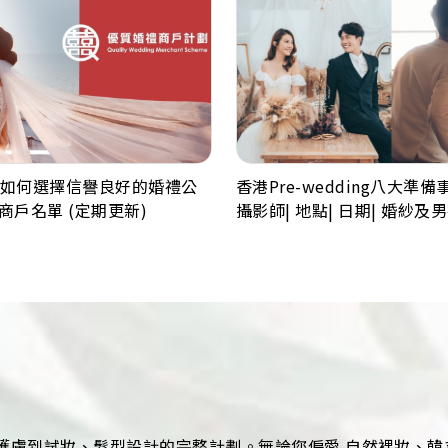
香港Pre-wedding八大準
如何選擇信譽良好的婚禮公
攝影師| 地點| 日期| 婚紗及
禮商戶名單 (定期更新)
護膚到試妝、髮型設計的完整計劃。無論您偏愛 自然裸妝、韓