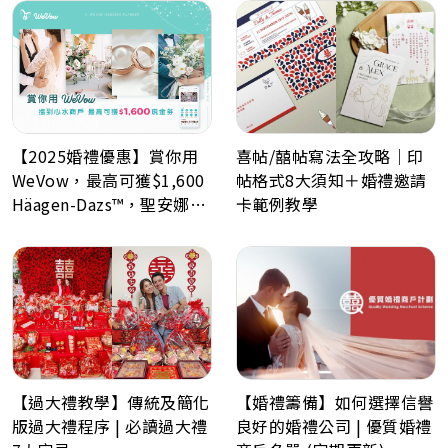
【2025婚禮優惠】賞你用
喜帖/囍帖寫法全攻略｜印
WeVow，最高可獲$1,600
帖格式8大須知＋婚禮邀請
Häagen-Dazs™，聖安娜餅
卡範例教學
屋或A-1 Bakery現金券！
【過大禮教學】傳統及簡化
【婚禮籌備】如何選擇信譽
版過大禮程序 | 必讀過大禮
良好的婚禮公司 | 優質婚禮