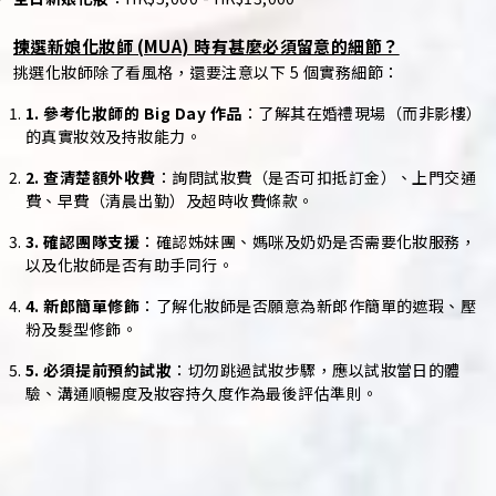
揀選新娘化妝師 (MUA) 時有甚麼必須留意的細節？
挑選化妝師除了看風格，還要注意以下 5 個實務細節：
1. 參考化妝師的 Big Day 作品
：了解其在婚禮現場（而非影樓）
的真實妝效及持妝能力。
2. 查清楚額外收費
：詢問試妝費（是否可扣抵訂金）、上門交通
費、早費（清晨出勤）及超時收費條款。
3. 確認團隊支援
：確認姊妹團、媽咪及奶奶是否需要化妝服務，
以及化妝師是否有助手同行。
4. 新郎簡單修飾
：了解化妝師是否願意為新郎作簡單的遮瑕、壓
粉及髮型修飾。
5. 必須提前預約試妝
：切勿跳過試妝步驟，應以試妝當日的體
驗、溝通順暢度及妝容持久度作為最後評估準則。