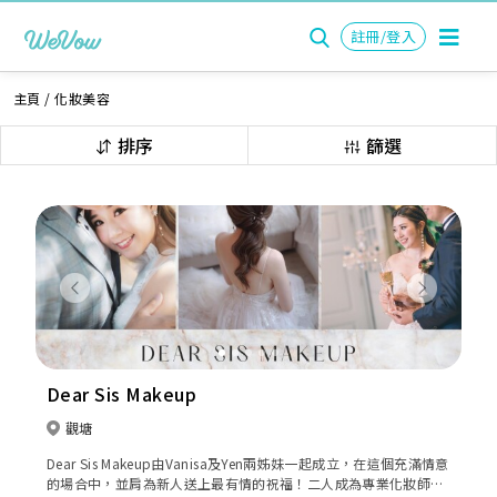
註冊/登入
主頁
/
化妝美容
排序
篩選
Previous
Next
Dear Sis Makeup
觀塘
Dear Sis Makeup由Vanisa及Yen兩姊妹一起成立，在這個充滿情意
的場合中，並肩為新人送上最有情的祝福！二人成為專業化妝師已