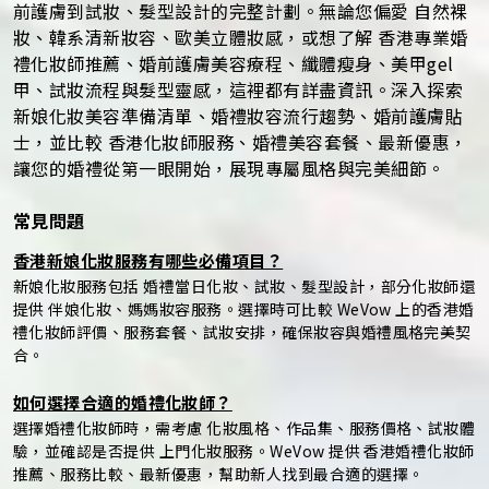
前護膚到試妝、髮型設計的完整計劃。無論您偏愛 自然裸
妝、韓系清新妝容、歐美立體妝感，或想了解 香港專業婚
禮化妝師推薦、婚前護膚美容療程、纖體瘦身、美甲gel
甲、試妝流程與髮型靈感，這裡都有詳盡資訊。深入探索
新娘化妝美容準備清單、婚禮妝容流行趨勢、婚前護膚貼
士，並比較 香港化妝師服務、婚禮美容套餐、最新優惠，
讓您的婚禮從第一眼開始，展現專屬風格與完美細節。
常見問題
香港新娘化妝服務有哪些必備項目？
新娘化妝服務包括 婚禮當日化妝、試妝、髮型設計，部分化妝師還
提供 伴娘化妝、媽媽妝容服務。選擇時可比較 WeVow 上的香港婚
禮化妝師評價、服務套餐、試妝安排，確保妝容與婚禮風格完美契
合。
如何選擇合適的婚禮化妝師？
選擇婚禮化妝師時，需考慮 化妝風格、作品集、服務價格、試妝體
驗，並確認是否提供 上門化妝服務。WeVow 提供 香港婚禮化妝師
推薦、服務比較、最新優惠，幫助新人找到最合適的選擇。