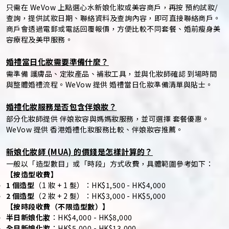
只需在 WeVow 上點選心水新娘化妝或美容商戶，再按 預約試妝/
查詢，提供試妝日期、聯絡資料及查詢內容，即可直接聯絡商戶。
商戶會透過電郵或電話回覆報價，方便比較不同套餐、婚前瘦身美
容療程及美甲服務。
婚禮當日化妝需要準備什麼？
需準備 護膚品、定妝產品、補妝工具，並與化妝師確認 到場時間
與整體婚禮流程。WeVow 提供 婚禮當日化妝準備清單與貼士。
婚禮化妝服務是否包含伴娘妝？
部分化妝師提供 伴娘妝容與媽媽妝服務，並可選擇 套餐優惠。
WeVow 提供 香港婚禮化妝服務比較、伴娘妝容推薦。
新娘化妝師 (MUA) 的價錢是怎樣計算的？
一般以「造型數目」或「時段」方式收費，具體範圍參考如下：
【按造型收費】
1 個造型
（1 妝 + 1 髮）：HK$1,500 - HK$4,000
2 個造型
（2 妝 + 2 髮）：HK$3,000 - HK$5,000
【按時段收費（不限造型數）】
半日新娘化妝
：HK$4,000 - HK$8,000
全日新娘化妝
：HK$5,000 - HK$13,000