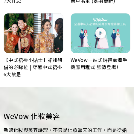
7大宜忌
商戶名單 (定期更新)
WeVow一站式婚禮籌備手
【中式裙褂小貼士】裙褂租
機應用程式 強勢登場!
借的必睇位 | 穿著中式裙褂
6大禁忌
WeVow 化妝美容
新娘化妝與美容護理，不只是化妝當天的工作，而是從婚