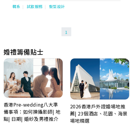
近十年，Vanisa擅長甜美及簡約清新的妝容；而Yen則擅長時尚多
韓系
試妝服務
髮型設計
變，充滿明星感的妝容。無論新娘屬於那一種的氣質，二人都能配
合專業的審美眼光，使每位新娘散發永不過時的動人風采。
1
婚禮籌備貼士
香港Pre-wedding八大準
2026香港戶外證婚場地推
備事項：如何揀攝影師| 地
薦| 23個酒店、花園、海景
點| 日期| 婚紗及男禮推介
場地精選