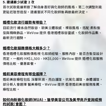
5. 建議最少試妝 2 次
首次試妝能讓新娘了解自身喜好與化妝師的風格，第二次調整則能
更貼近理想造型。建議嘗試不同化妝師後再做最終決定。
婚禮化妝流行趨勢有哪些？
目前流行 韓系自然妝容、歐美立體妝感、裸妝風格，搭配 柔和髮
型與精緻飾品。WeVow 提供 香港婚禮妝容靈感、化妝師作品集、
最新流行趨勢。
婚禮化妝服務價格大概多少？
香港婚禮化妝服務價格視 化妝師經驗、服務內容、是否含髮型設計
而定，一般約 HK$1,500 - HK$5,000。WeVow 提供 婚禮化妝服務
價格比較、優惠套餐。
婚前美容療程有哪些選擇？
婚前美容療程包括 深層保濕、亮白護理、抗氧化護理、身體護理，
部分新人會選擇 醫美療程。WeVow 提供 香港婚前美容服務推薦、
療程比較。
如何向新娘化妝師(MUA)、醫學美容公司及美甲商戶查詢或預
約試妝/會面？