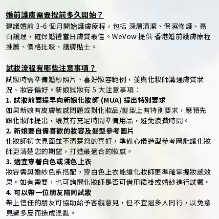
婚前護膚需要提前多久開始？
建議婚前 3-6 個月開始護膚療程，包括 深層清潔、保濕修護、亮
白護理，確保婚禮當日膚質最佳。WeVow 提供 香港婚前護膚療程
推薦、價格比較、護膚貼士。
試妝流程有哪些注意事項？
試妝時需準備婚紗照片、喜好妝容範例，並與化妝師溝通膚質狀
況、妝容偏好。新娘試妝有 5 大注意事項：
1. 試妝前要提早向新娘化妝師 (MUA) 提出特別要求
如果新娘有皮膚敏感問題或對化妝品/髮型上有特別要求，應預先
跟化妝師提出，讓其有充足時間準備用品，避免浪費時間。
2. 新娘要自備喜歡的妝容及髮型參考圖片
化妝師初次見面並不清楚您的喜好，準備心儀造型參考圖能讓化妝
師更清楚您的期望，打造最適合的妝感。
3. 適宜穿著白色或淺色上衣
妝容需與婚紗色系搭配，穿白色上衣能讓化妝師更準確掌握妝感效
果。如有需要，也可詢問化妝師是否可借用裙褂或婚紗進行試戴。
4. 可以帶一位朋友陪同試妝
帶上信任的朋友可協助給予客觀意見，但不宜過多人同行，以免意
見過多反而造成混亂。