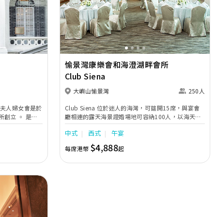
Next
Previous
Next
愉景灣康樂會和海澄湖畔會所
Club Siena
大嶼山愉景灣
250人
Club Siena 位於迷人的海灣，可筵開15席，與宴會
立 ◦ 是現
廳相連的露天海景證婚場地可容納100人，以海天一
色為背景，以典雅證婚亭為襯托，我們將為您們締造
中式
西式
午宴
一個極具異國情懷的浪漫婚禮。
$4,888
每席港幣
起
人的雞尾酒會٫
藍
回憶 ◦ 梅
入會及宴會詳情٫