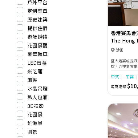
戶外平台
定制菜單
歷史建築
提供住宿
香港賽馬會
遊艇婚禮
The Hong K
花園景觀
Sha Tin Cl
沙田
豪華轎車
盛大婚宴或是浪
LED螢幕
排。六樓宴會廳
米芝蓮
氛，宴會場地不
中式
午宴
組合。配合先進
麻雀
置，每個細節都
$10
每席港幣
水晶吊燈
私人包廂
3D投影
花園景
維港景
園景