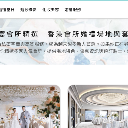
婚禮當日
婚紗攝影
化妝美容
婚禮服務
宴會所精選｜香港會所婚禮場地與
私密空間與高質服務，成為越來越多新人首選。如果你正在尋
南為你精選多家人氣會所，提供場地特色、優惠資訊與預訂貼士
Next
Previous