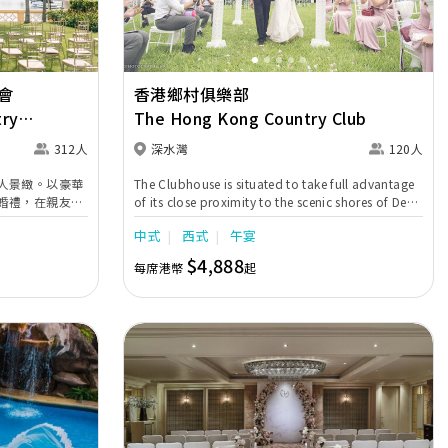
會
香港鄉村俱樂部
try
The Hong Kong Country Club
312人
深水灣
120人
人景緻。以豪華
The Clubhouse is situated to take full advantage
婚禮，在親友及
of its close proximity to the scenic shores of Deep
接受來賓的祝
Water Bay affording magnificent ocean views
中式
西式
午宴
雅的佈置及優越
from the dining outlets and function rooms on
限甜蜜驚喜。
all floors of the building.
$4,888
每席港幣
起
)每位由HK$
 1,180起 西式
西式晚宴(花園廳)
附設條款及細則
Next
Previous
Next