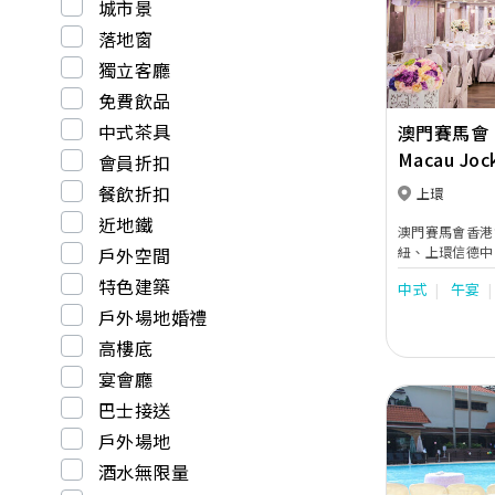
城市景
落地窗
獨立客廳
免費飲品
中式茶具
澳門賽馬會 
Macau Jock
會員折扣
Restauran
餐飲折扣
上環
近地鐵
澳門賽馬會香港
戶外空間
紐、上環信德中
內有三家各具特
特色建築
中式
午宴
新人選用，總面
及飲食設施，餐
戶外場地婚禮
金閣粵菜、正宗
高樓底
的喜月上海料理
宴會廳
巴士接送
戶外場地
酒水無限量