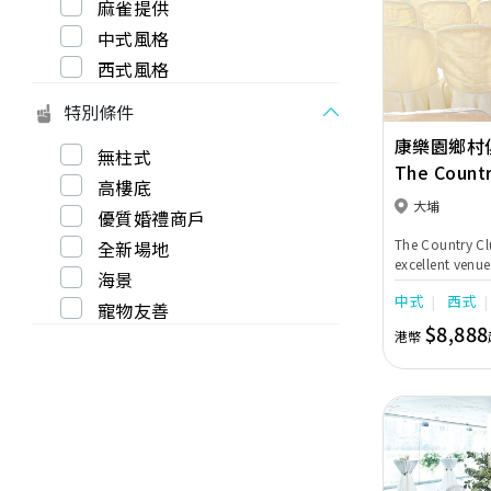
麻雀提供
Previous
中式風格
西式風格
特別條件
康樂園鄉村
無柱式
The Countr
高樓底
Yuen
大埔
優質婚禮商戶
The Country Cl
全新場地
excellent venue
海景
wedding banqu
中式
西式
wedding partie
寵物友善
Hong Kong wed
$8,888
港幣
their civil cel
cocktail recep
an evening ban
assist you from
ensuring your 