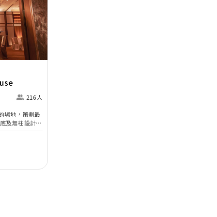
Next
ouse
216人
的場地，策劃最
樓底及無柱設計、
會大堂，盡顯雍容
細心的 安排，
見證重要時刻。