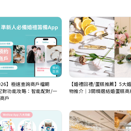
026】極速查詢商戶檔期
【婚禮回禮/蛋糕推薦】5大
戶配對功能攻略：智能配對/一
物推介｜3間精選結婚蛋糕商
商戶