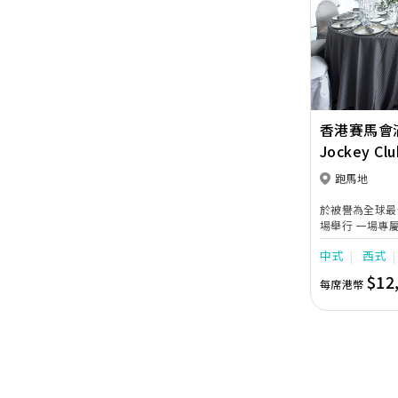
Previous
香港賽馬會
Jockey Cl
Restauran
跑馬地
於被譽為全球最
場舉行 一場專
會廳提供不同 
中式
西式
房俯瞰馬場景色
佳選擇。
$12
每席港幣