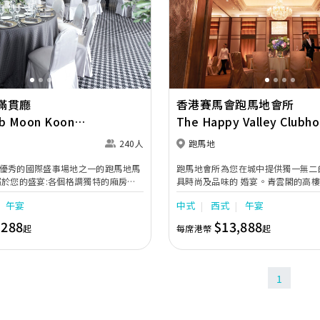
www.helenamay.com。
Next
Previous
滿貫廳
香港賽馬會跑馬地會所
ub Moon Koon
The Happy Valley Clubh
t
240人
跑馬地
優秀的國際盛事場地之一的跑馬地馬
跑馬地會所為您在城中提供獨一無二
屬於您的盛宴:各個格調獨特的廂房宴
具時尚及品味的 婚宴。青雲閣的高
的婚宴場地選擇，與露台相連的百萬廂
華麗的門廳，及配有落地玻璃的 宴
午宴
中式
西式
午宴
，更是 舉辦戶外雞尾酒會和婚禮的最
優雅的氣派，成就夢想中的喜宴;配以
讓您在全港最著名的私人會所之一，
,288
$13,888
起
每席港幣
起
1