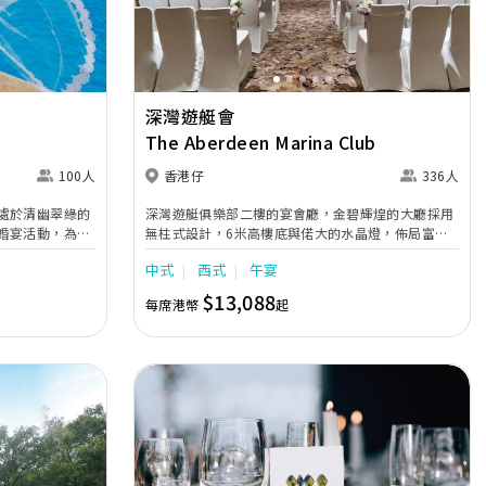
深灣遊艇會
The Aberdeen Marina Club
100人
香港仔
336人
處於清幽翠綠的
深灣遊艇俱樂部二樓的宴會廳，金碧輝煌的大廳採用
婚宴活動，為您
無柱式設計，6米高樓底與偌大的水晶燈，佈局富麗
廳擁有特高樓底
堂皇，氣派不凡，足夠筵開28席。
中式
西式
午宴
梯徐徐步下時尤
$13,088
每席港幣
起