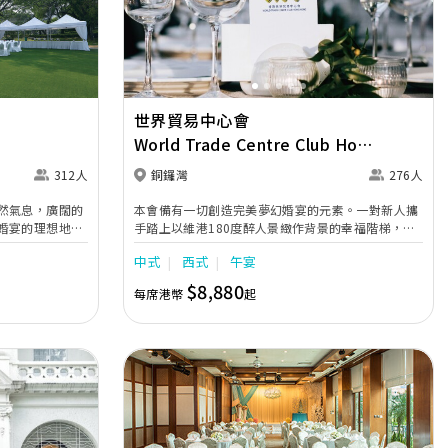
Next
Previous
Next
世界貿易中心會
World Trade Centre Club Hong
Kong
312人
銅鑼灣
276人
然氣息，廣闊的
本會備有一切創造完美夢幻婚宴的元素。一對新人攜
婚宴的理想地點
手踏上以維港180度醉人景緻作背景的幸福階梯，接
幽的鄉郊氣息與平
受摯愛親朋的祝賀。我們的專業團隊誠意為您倆締造
中式
西式
午宴
舒適優雅，溫馨
完美無瑕的婚禮，讓難忘的一刻永存。在無柱式的豪
婚盛事。
華宴會大禮堂，可接待250位賓客，無論是舉行浪漫
$8,880
每席港幣
起
雞尾酒會或中西式婚宴，皆為理想之選。