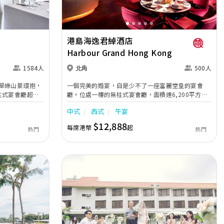
港島海逸君綽酒店
Harbour Grand Hong Kong
1584人
北角
500人
翠綠山景環抱，
一個完美的婚宴，自是少不了一座富麗堂皇的宴會
柱式宴會廳超過
廳。位處一樓的無柱式宴會廳，面積達6,200平方
張圓桌，並提供綠草
呎，樓高22呎，盡顯無比氣派。宴會廳備有特別燈光
中式
西式
午宴
港鐵站，賓客能
效 果、天花式投影機及內置式投影螢幕，設計可容納
堂配置高清巨型
600人之雞尾酒會，或舉行500位賓客的晚宴，亦可
$12,888
每席港幣
起
熱門
熱門
特別方式進場，為
彈性劃分為兩個宴會空間，迎合不同需要。從酒店大
水晶吊燈的水晶
堂直 達的接待廳，面積為2,099平方呎，是一個舉行
婚禮之中；翡翠
註冊儀式或雞尾酒會的理想場地。
光；而位處酒店
270 度維港景
。酒店婚禮策劃
至臻完美的婚
筵席，合和酒店
選。
Next
Previous
Next