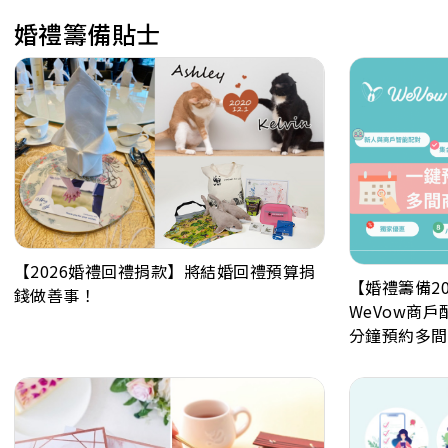
婚禮籌備貼士
【2026婚禮回禮捐款】將結婚回禮預算捐
【婚禮籌備2
錢做善事！
WeVow商
分鐘預約多間