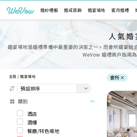
婚紗禮服
婚戒首飾
婚宴場地
蜜月婚禮
人氣婚
婚宴場地是婚禮準備中最重要的決策之一，而會所婚宴結合
WeVow 婚禮商戶指
主頁
/
婚宴場地
會所
×
類別
酒店
酒樓
Previous
餐廳/特色場地