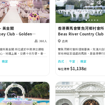
Previous
- 黃金閣
香港賽馬會雙魚河鄉村會所
ey Club - Golden
Beas River Country Club
t
360人
古洞
會所黃金閣 所位處於中港澳交通樞
雙魚河鄉村會所環境優美，充滿大自
心、地鐵上蓋，交通十分方便。會所
草地伸延至遠處的馬房，是香港舉行
色婚宴場地，適合不同喜好及要求的
之一。雙魚河於1930年代落成，清
晚宴
西式
午宴
晚宴
積約八萬平方呎。專為會員提供康樂
靜的農村生活互相呼應。這裡的環境
飲特色食府包括有富豪私廚掌勺的黃
怡人，最適合與至愛親朋慶祝您的結
$1,138
每位港幣
起
高級的金潮閣潮州菜及風姿萬千個性
等。