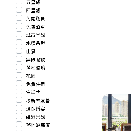
五星級
四星級
免開瓶費
免費泊車
城市景觀
水鑽吊燈
山景
無限暢飲
落地玻璃
花園
免費住宿
宮廷式
穆斯林友善
環保婚宴
維港景觀
落地玻璃窗
Previous