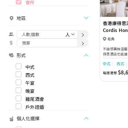
會所
地區
香港康得思
Cordis Ho
旺角
不論想籌辦溫馨
得思酒店也能讓
形式
地，配合貼心周
中式
西式
婚禮紀念禮盒及
中式
忘的回憶。
$8,
每席港幣
西式
午宴
晚宴
雞尾酒會
戶外證婚
個人化選擇