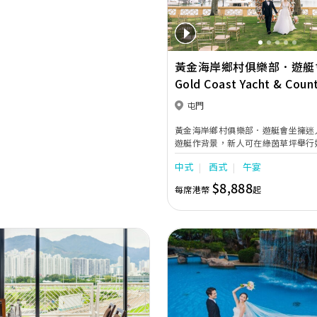
黃金海岸鄉村俱樂部．遊艇
Gold Coast Yacht & Coun
Club
屯門
黃金海岸鄉村俱樂部．遊艇會坐擁迷
遊艇作背景，新人可在綠茵草坪舉行
碧海藍天的見證下，訂立愛的盟誓，
中式
西式
午宴
福。時尚浪漫的室內外婚宴場地，典
的餐飲服務，定會為你的婚禮添上無
$8,888
每席港幣
起
2026-2027年婚禮套餐* 翠綠庭園證婚套餐 尊享價
HK$52,000 中式午宴由每席HK$8,888起 中式晚宴由
每席HK$10,588起 西式午宴(宴會廳
1,080起 西式晚宴(宴會廳)每位由HK$
午宴(花園廳)每位由HK$ 1,080起 
每位由HK$ 1,180起 *優惠
Next
Previous