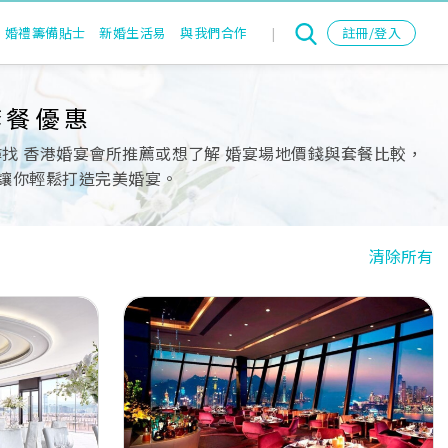
婚禮籌備貼士
新婚生活易
與我們合作
|
註冊/登入
套餐優惠
找 香港婚宴會所推薦或想了解 婚宴場地價錢與套餐比較，
，讓你輕鬆打造完美婚宴。
清除所有
Next
Previous
Next