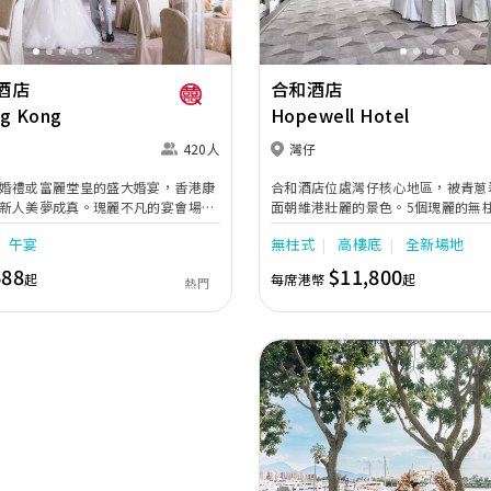
酒店
合和酒店
ng Kong
Hopewell Hotel
420人
灣仔
婚禮或富麗堂皇的盛大婚宴，香港康
合和酒店位處灣仔核心地區，被青蔥
新人美夢成真。瑰麗不凡的宴會場
面朝維港壯麗的景色。5個瑰麗的無
到的婚宴助理服務，再加上奢華水晶
70,000平方呎，可容納10至130
午宴
無柱式
高樓底
全新場地
喜宴配飾，為新人及賓客締造畢生難
如茵的戶外婚宴場地。酒店鄰近灣仔
輕鬆抵達場地。氣派不凡的合和大禮
688
$11,800
起
每席港幣
起
熱門
LED 屏幕及可讓新人以名貴房車的
新人締造雋永難忘的婚禮；內置閃爍
殿能讓新人沉浸於如璀璨星辰的夢幻
廳及珍珠廳的玻璃屋設計盡享天然採
最高樓層的峯景匯58可飽覽完全無阻的
致，日夜美景讓您的大日子動人心弦
團隊的服務專業貼心，助您無憂籌備
宴。不論是舉辦小型喜宴，還是大排
是您編織浪漫回憶的理想囍宴場地之
Previous