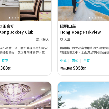
沙田會所
陽明山莊
ong Jockey Club -
Hong Kong Parkview
ubhouse
456人
大潭
漫小聚會，沙田會所都能為您細意安
陽明山莊的大小宴會廳和戶外場地均
的優雅格局，又或旺灣樓的醉人氣
花園環境之中，全面滿足不同類型的
但獨擁馬場宏闊 景觀，還有靈活佈局
度身打造最難忘的體驗。豪華的怡景
晚宴
中式
西式
午宴
的影音設備、度身設計的菜式 及佈
及地標式大理石旋轉樓梯，新人從樓
為您貼心奉上，創造浪漫回憶。
為動人壯觀。
,388
$858
起
每位港幣
起