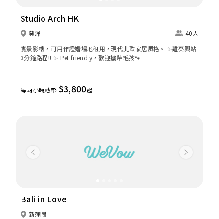
Studio Arch HK
葵涌
40人
實景影樓，可用作證婚場地租用，現代北歐家居風格。 ✨離葵興站
3分鐘路程!! ✨ Pet friendly，歡迎攜帶毛孩🐾
$3,800
每兩小時港幣
起
Previous
Next
Bali in Love
新蒲崗