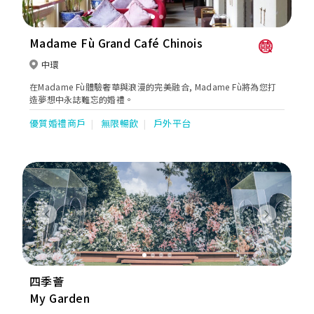
Madame Fù Grand Café Chinois
中環
在Madame Fù體驗奢華與浪漫的完美融合, Madame Fù將為您打
造夢想中永誌難忘的婚禮。
優質婚禮商戶
無限暢飲
戶外平台
Previous
Next
四季薈
My Garden