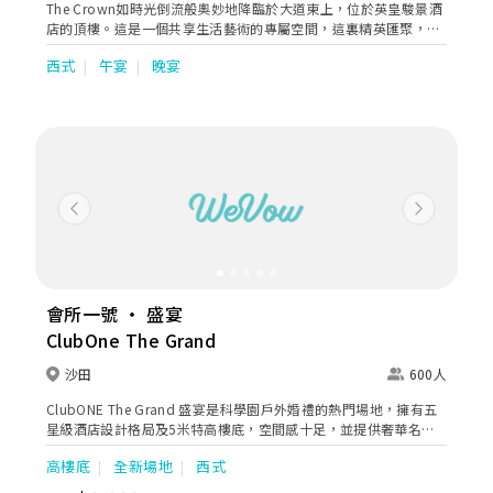
The Crown如時光倒流般奧妙地降臨於大道東上，位於英皇駿景酒
店的頂樓。這是一個共享生活藝術的專屬空間，這裏精英匯聚，除
了可以成為您把握商機、拓展領域的社交平台，也能讓您在奮鬥與
西式
午宴
晚宴
繁忙之中，通過音樂、佳餚和美酒，觀照自我，時刻享受美好人生
的真諦。完善的娛樂設施配套、藝術品級別的室內裝潢以及豪華私
人電梯直達夢想之地。品味細緻講究，正是The Crown的非凡氣
派。
Previous
Next
會所一號 ‧ 盛宴
ClubOne The Grand
沙田
600人
ClubONE The Grand 盛宴是科學園戶外婚禮的熱門場地，擁有五
星級酒店設計格局及5米特高樓底，空間感十足，並提供奢華名貴
紅酒櫃及高尚自助餐區。全新現代輕奢華設計的宴會廳，以先進影
高樓底
全新場地
西式
音感官體驗為重點，設有前後大型LED Wall、環迴柱體圓屏幕等，
360度沉浸式感受新人互動及婚禮喜悅。 場地設有戶外草地證婚庭