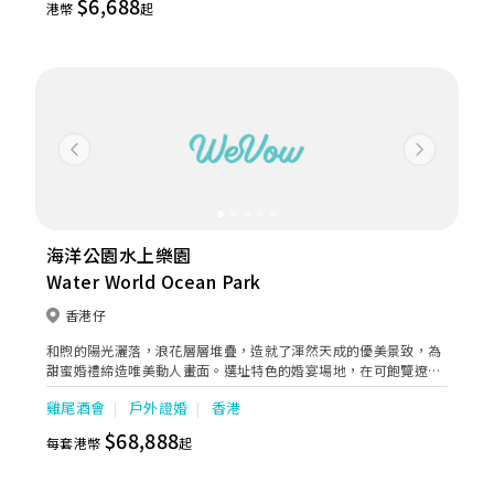
$6,688
港幣
起
園、室內温室小花園等，滿足鍾情簡約自然婚禮的新人。宴會廳彈
性配合新人需要，適合舉辦15 - 30席的中西式婚宴酒席、雞尾酒
會、午間證婚及晚間婚宴等。婚宴價錢每圍$6,688起。立即查詢，
預約實地睇場。
Previous
Next
海洋公園水上樂園
Water World Ocean Park
香港仔
和煦的陽光灑落，浪花層層堆疊，造就了渾然天成的優美景致，為
甜蜜婚禮締造唯美動人畫面。選址特色的婚宴場地，在可飽覽遼闊
湛藍大海的天海灣露台訂下海誓山盟，讓親友見證你們的愛海情
雞尾酒會
戶外證婚
香港
深，或是在別具熱帶小島風情的映灣台留下承諾一吻，沐浴在陽光
之中，攜手步入人生的幸福新一頁。婚禮由專業律師主持證婚，讓
$68,888
每套港幣
起
你倆在親朋摯友的祝福中締結浪漫盟約，留下一生難忘的珍貴回
憶。在迷人的山林景色環繞下，新人與來賓還可在雞尾酒會悠享一
系列精緻美食，令這個大喜日子更添滋味圓滿。