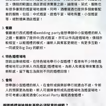
主，價錢的範圍比酒店更經濟實惠之餘，論環境、菜式、服務也
有很多優質的婚宴場地選擇。同時，酒樓擺酒也提供多個套餐配
套的服務，包括：中式婚宴、證婚午宴、場地佈置、小型婚宴
等，絕對媲美酒店婚宴！
餐廳
餐廳進行西式婚禮或wedding party是想舉辦中小型婚禮的新人
之選。餐廳除了提供中/西式婚宴，亦可以作爲證婚場地，價錢亦
較相宜。以輕婚禮的模式，讓新人與賓客更親近、有更多互動，
一同感受Big Day 的歡欣。
特色婚禮場地
想跳出傳統框框，在特色場地舉行小型婚禮？香港有不少特色婚
禮場地可以供新人作爲婚宴/婚禮場地，為新人和賓客帶來驚喜及
新鮮感，留下難忘及與別不同的婚禮回憶！
會所
想舉辦小型婚禮的新人，在會所或俱樂部舉行就適合不過，令新
人的預算更為鬆動。新人可選擇會所成爲證婚場地及婚宴場地。
亦可考慮以雞尾酒會Cocktail Party 雞尾酒會婚禮。
選擇婚禮場地時有甚麼必須留意的細節？