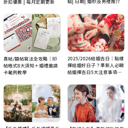
點| 日期| 婚紗及男禮推介
折扣優惠 | 每月定期更新
2025/2026結婚吉日｜點樣
喜帖/囍帖寫法全攻略｜印
擇結婚好日子？準新人必睇
帖格式8大須知＋婚禮邀請
結婚擇吉日5大注意事項！
卡範例教學
最佳結婚好日子全攻略