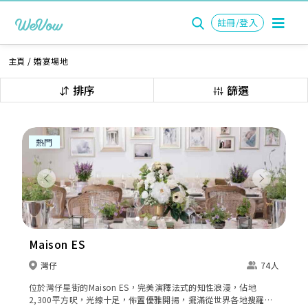
註冊/登入
主頁
/
婚宴場地
排序
篩選
熱門
Previous
Next
Maison ES
灣仔
74人
位於灣仔星街的Maison ES，完美演釋法式的知性浪漫，佔地
2,300平方呎，光線十足，佈置優雅開揚，擺滿從世界各地搜羅的