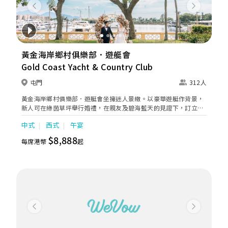
Previous
Next
黃金海岸鄉村俱樂部．遊艇會
Gold Coast Yacht & Country Club
屯門
312人
黃金海岸鄉村俱樂部．遊艇會坐擁迷人景緻。以豪華遊艇作背景，
新人可在綠茵草坪舉行婚禮，在親友及碧海藍天的見證下，訂立愛
的盟誓，接受來賓的祝福。時尚浪漫的室內外婚宴場地，典雅的佈
中式
西式
午宴
置及優越的餐飲服務，定會為你的婚禮添上無限甜蜜驚喜。 2026-
2027年婚禮套餐* 翠綠庭園證婚套餐 尊享價HK$52,000 中式午宴
$8,888
每席港幣
起
由每席HK$8,888起 中式晚宴由每席HK$10,588起 西式午宴(宴會
廳)每位由HK$ 1,080起 西式晚宴(宴會廳)每位由HK$ 1,180起 西式
午宴(花園廳)每位由HK$ 1,080起 西式晚宴(花園廳)每位由HK$
1,180起 *優惠附設條款及細則
Previous
Next