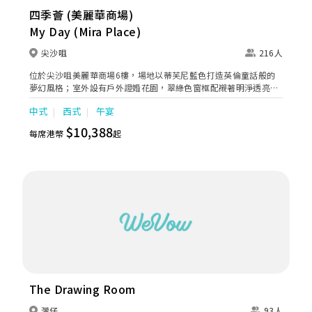
四季薈 (美麗華商場)
My Day (Mira Place)
尖沙咀
216人
位於尖沙咀美麗華商場6樓，場地以蒂芙尼藍色打造英倫童話般的
夢幻風格；室外設有戶外證婚花園，翠綠色窗框配襯著明淨透亮玻
璃窗，感覺舒爽清新。 MY DAY，It’s Your Day，成就您的傳奇婚
中式
西式
午宴
禮。
$10,388
每席港幣
起
The Drawing Room
灣仔
93人