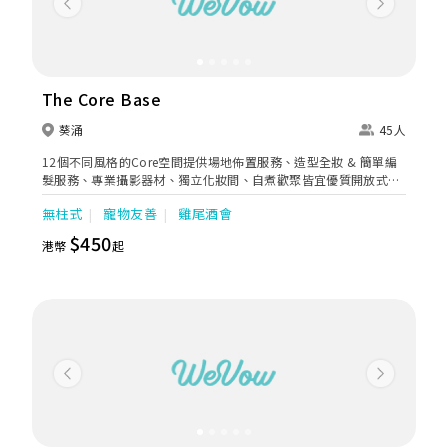
Previous
Next
The Core Base
葵涌
45人
12個不同風格的Core空間提供場地佈置服務、造型全妝 & 簡單編
髮服務、專業攝影器材、獨立化妝間、自煮歡聚皆宜優質開放式廚
房&無酒精飲料任飲、盡興玩樂免費提供投影設備、遊戲片與遊戲
無柱式
寵物友善
雞尾酒會
設備、桌遊。
$450
港幣
起
Previous
Next