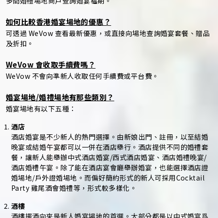
多間婚禮場地商戶查詢婚宴檔期。
如何比較香港婚宴場地的優惠？
可透過 WeVow 查看最新優惠，或直接向場地查詢婚宴套餐、贈品
及折扣。
WeVow 會收取手續費嗎？
WeVow 不會向準新人收取任何手續費或平台費。
婚宴場地/婚禮場地有那些類別？
婚宴場地有以下五種：
酒店
酒店婚宴是不少新人的熱門選擇。由新娘出門、註冊，以至結婚
晚宴或結婚午宴都可以一併在酒店舉行。酒店提供不同的婚禮套
餐，讓新人能舉辦中式酒店婚宴/西式酒店婚宴、酒店婚禮晚宴/
酒店婚禮午宴。除了能在酒店宴會廳舉辦婚宴，也能選擇酒店證
婚場地/戶外證婚場地。而偏好簡約形式的新人可採用Cocktail
Party 雞尾酒會婚禮等，形式較多樣化。
酒樓
酒樓擺酒向來是新人婚宴場地的首選。大部分都是以中式婚宴爲