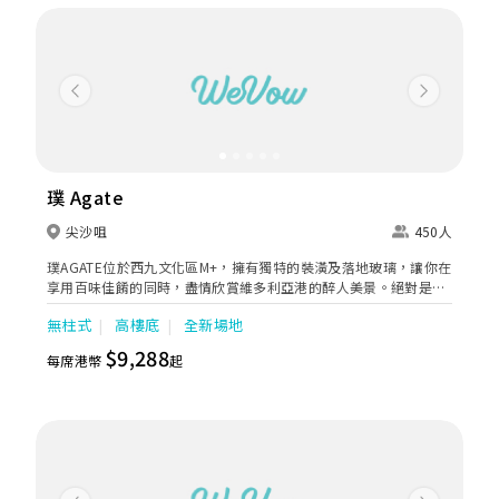
Previous
Next
璞 Agate
尖沙咀
450人
璞AGATE位於西九文化區M+，擁有獨特的裝潢及落地玻璃，讓你在
享用百味佳餚的同時，盡情欣賞維多利亞港的醉人美景。絕對是九
龍區首選。 我們提供浪漫的戶外證婚場地，由婚宴酒席到輕婚禮派
無柱式
高樓底
全新場地
對，或以維多利亞港作背景的寵物婚禮，我們的專業活動統籌團隊
亦可細心滿足你每一個需求。為你和你的賓客締造一個完美無瑕的
$9,288
每席港幣
起
回憶。