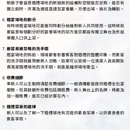
新娘子要留意婚禮場地的新娘房的設備和空間是否足夠，是否有
獨立廁所、夾萬及通道直達至宴會廳，方便出場、換衫及轉妝。
婚宴場地的劃分
有時候婚宴場地可能會同時劃分給幾對新人共同使用，這時候就
要留意每個劃分好的宴會場地的前方是否都設有獨立舞台及另設
單獨入口供上菜。
最容易被忽略的洗手間
婚宴場地的佈局、環境都會影響賓客對婚禮的整體印象，而賓客
的洗手間就最常被新人忽略，如果可以安排一位清潔人員長期負
責清潔婚禮場地的洗手間，就能能確保場地衛生。
收費細節
準新人可以主動問清楚收費細節。一般酒樓都是提供婚禮全包宴
服務，但其餘額外收費包括開瓶費、新人舞台上的名牌、椅套及
加一服務費，是否已經計算在內。
婚禮菜單的選擇
新人可以先了解一下婚禮場地有否提供素食菜單，以供素食者的
賓客享用。