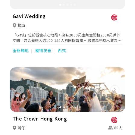
Gavi Wedding
觀塘
「Gavi」位於觀塘核心地段，擁有2000尺室內空間和2500尺戶外
空間，適合舉辦大約100-150人的田園婚禮。 裝修風格以木質為
主，營造出自然舒適的氛圍，餐廳設有專屬電梯和停車場，為客人
全新場地
寵物友善
西式
提供便利的進出體驗。 Gavi主打高質的西餐和融合菜式，提供多樣
化的自助餐選擇，能讓賓客享受高品質的美食體驗。 Gavi的專業團
隊將全程協助婚禮籌備，確保每個細節都盡善盡美，讓您的婚禮成
為一場充滿愛與美好的盛宴，留下永生難忘的回憶。
Previous
Next
The Crown Hong Kong
灣仔
80人