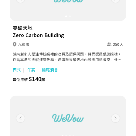
Previous
Next
零碳天地
Zero Carbon Building
九龍灣
250人
越來越多人關注傳統婚禮的浪費及環保問題，轉而選擇低碳婚禮。
作爲本港的零碳建築先驅，建造業零碳天地內設多用途會堂，外有
優美宜人的園境區，包括香港首個都市原生林，是舉辦低碳婚禮的
西式
午宴
雞尾酒會
理想場所。
$140
每位港幣
起
Previous
Next