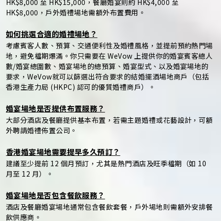
HK$8,000 至 HK$15,000，餐廳婚宴則約 HK$4,000 至
HK$8,000，戶外婚禮場地需額外布置費用。
如何挑選合適的婚禮場地？
考慮賓客人數、預算、交通便利性及婚禮風格，並提前預約熱門場
地，避免檔期爆滿。你只需要在 WeVow 上提供你的婚宴賓客總人
數/婚宴總圍數、婚宴場地的總預算、婚宴型式、以及婚宴場地的
要求，WeVow就可以篩選出符合要求的結婚擺酒場地商戶（包括
香港生產力局 (HKPC) 認可的優質婚禮商戶）。
婚宴場地是否提供布置服務？
大部分酒店及餐廳提供基本布置，若需主題婚禮或花藝設計，可額
外聘請婚禮佈置公司。
香港婚宴場地需要提早多久預訂？
建議至少提前 12 個月預訂，尤其是熱門酒店及旺季檔期（如 10
月至 12 月）。
婚宴場地是否包含餐飲服務？
酒店及餐廳婚宴場地通常包含餐飲套餐，戶外場地則需額外安排餐
飲供應商。