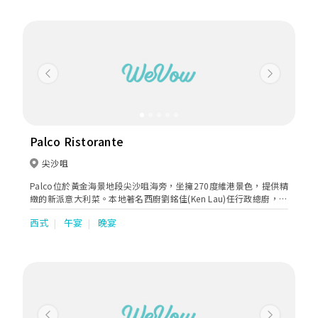
Previous
Next
Palco Ristorante
尖沙咀
Palco位於黃金海景地段尖沙咀海旁，坐擁270度維港景色，提供精
緻的新派意大利菜。本地著名西廚劉銘佳(Ken Lau)任行政總廚，他
擁有逾30年入廚經驗，曾於半島酒店的多間餐廳任職，除了
西式
午宴
晚宴
Verandah、Chesa、Felix外，更在香港最具代表性的法國餐廳
Gaddi’s工作逾5年，精通意大利、法國、東南亞、日本、瑞士等
多國菜式，擅長糅合意大利傳統風味及多國菜特色。他在Palco繼
續突破自己，炮製一道道精緻美味的fusion菜式。