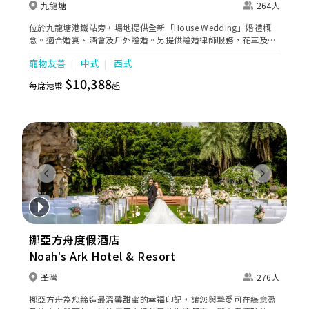
九龍塘
264人
位於九龍塘港鐵站旁，場地提供全新「House Wedding」婚禮概
念。適合婚宴、酒會及戶外證婚。另提供證婚律師服務，花車及婚
禮統籌等婚嫁服務。
寵物友善
中式
西式
$10,388
每席港幣
起
Previous
Next
挪亞方舟度假酒店
Noah's Ark Hotel & Resort
荃灣
276人
挪亞方舟為您締造最溫馨甜蜜的幸福印記，讓您與摯愛可在綠意盈