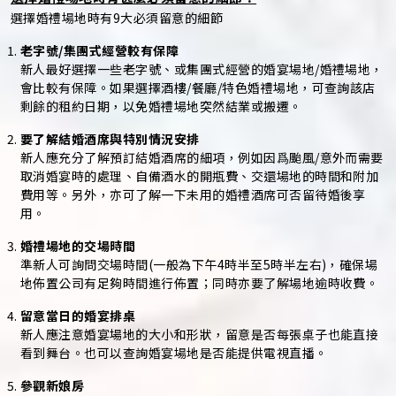
選擇婚禮場地時有9大必須留意的細節
老字號/集團式經營較有保障
新人最好選擇一些老字號、或集團式經營的婚宴場地/婚禮場地，
會比較有保障。如果選擇酒樓/餐廳/特色婚禮場地，可查詢該店
剩餘的租約日期，以免婚禮場地突然結業或搬遷。
要了解結婚酒席與特別情況安排
新人應充分了解預訂結婚酒席的細項，例如因爲颱風/意外而需要
取消婚宴時的處理、自備酒水的開瓶費、交還場地的時間和附加
費用等。另外，亦可了解一下未用的婚禮酒席可否留待婚後享
用。
婚禮場地的交場時間
準新人可詢問交場時間(一般為下午4時半至5時半左右)，確保場
地佈置公司有足夠時間進行佈置；同時亦要了解場地逾時收費。
留意當日的婚宴排桌
新人應注意婚宴場地的大小和形狀，留意是否每張桌子也能直接
看到舞台。也可以查詢婚宴場地是否能提供電視直播。
參觀新娘房