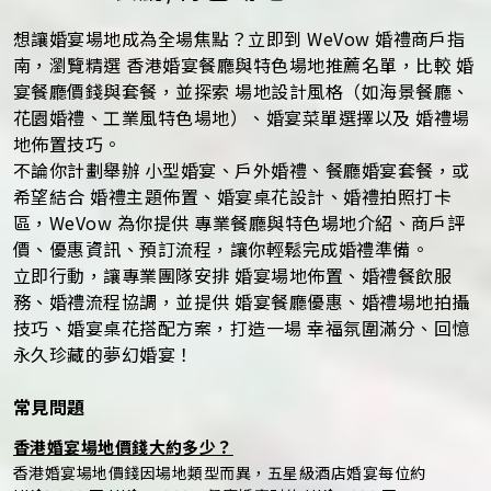
想讓婚宴場地成為全場焦點？立即到 WeVow 婚禮商戶指
南，瀏覽精選 香港婚宴餐廳與特色場地推薦名單，比較 婚
宴餐廳價錢與套餐，並探索 場地設計風格（如海景餐廳、
花園婚禮、工業風特色場地）、婚宴菜單選擇以及 婚禮場
地佈置技巧。
不論你計劃舉辦 小型婚宴、戶外婚禮、餐廳婚宴套餐，或
希望結合 婚禮主題佈置、婚宴桌花設計、婚禮拍照打卡
區，WeVow 為你提供 專業餐廳與特色場地介紹、商戶評
價、優惠資訊、預訂流程，讓你輕鬆完成婚禮準備。
立即行動，讓專業團隊安排 婚宴場地佈置、婚禮餐飲服
務、婚禮流程協調，並提供 婚宴餐廳優惠、婚禮場地拍攝
技巧、婚宴桌花搭配方案，打造一場 幸福氛圍滿分、回憶
永久珍藏的夢幻婚宴！
常見問題
香港婚宴場地價錢大約多少？
香港婚宴場地價錢因場地類型而異，五星級酒店婚宴每位約