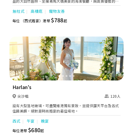
盈的大自然園林、坐擁青馬大橋美景的海濱餐廳，與高貴優雅的婚
宴場地裡，共訂一生一世的浪漫誓盟；親朋好友亦可一片歡悅氛圍
無柱式
高樓底
寵物友善
中，見證您倆的永恆之約！夢寐以求的婚禮，此時此刻，愛在方舟
$788
每位 （西式婚宴）港幣
起
Previous
Next
Harlan's
尖沙咀
120人
設有大型落地玻璃，可盡覽維港獨有景致，並提供露天平台及各式
佳餚美饌，絕對是時尚婚宴的最佳埸地。
西式
午宴
晚宴
$680
每位港幣
起