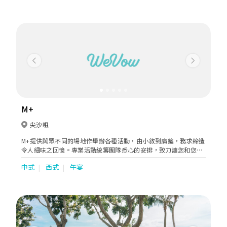
Previous
Next
M+
尖沙咀
M+提供與眾不同的場地作舉辦各種活動，由小敘到廣筵，務求締造
令人細味之回憶。專業活動統籌團隊悉心的安排，致力讓您和您的
客人及摯愛盡情共聚，享受最美好的時光；享負盛名的餐飲專家呈
中式
西式
午宴
獻世界級美饌，由精緻巧食到豐富筵席，一應俱全。冀於全球首屈
一指視覺文化博物館舉辦私人晚宴、會議、放映會或慶典，請致電
(852) 2200 0800或電郵 eventsales@mplus.org.hk 查詢。