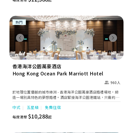
備，度身訂造最貼心的浪漫婚禮。
熱門
Previous
Next
香港海洋公園萬豪酒店
Hong Kong Ocean Park Marriott Hotel
960人
於地理位置優越的城市綠洲 - 香港海洋公園萬豪酒店婚禮場地，締
造一場別具特色的夢想婚禮。酒店緊接海洋公園港鐵站，只需約 6
分鐘車程即可直達金鐘核心商業區，交通方便，是新人及賓客理想
中式
五星級
免費住宿
的香港婚宴酒店選擇。 由專業婚禮團隊悉心策劃，結合標誌性的水
族館證婚場地、1,242平方米無柱型大宴會廳（最多可筵開 80 席
$10,288
每席港幣
起
圓桌，盡顯非凡氣派），以及自然雅致的戶外園林空間，為您打造
難忘的夢想婚禮。酒店更屬寵物友善婚禮場地，歡迎您摯愛的毛孩
一同參與，為大日子增添溫馨回憶。