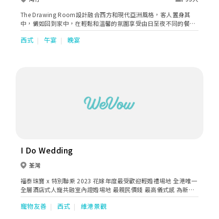
The Drawing Room設計融合西方和現代亞洲風格，客人置身其
中，儼如回到家中，在輕鬆和溫馨的氛圍享受由日至夜不同的餐飲
選擇。The Drawing Room全天供應新鮮時令國際美食，瑞吉主人
西式
午宴
晚宴
（St. Regis Host）將在這裏為客人展示獨特的瑞吉香檳刀削儀式
(St. Regis Champagne sabrage)。
I Do Wedding
荃灣
福泰珠寶 x 特別聯乘 2023 花嫁年度最受歡迎輕婚禮埸地 全港唯一
全層酒店式人寵共融室內證婚埸地 最親民價錢 最高儀式感 為新人
提供簡約而體面的夢中婚禮 一句我願意 結婚好EASY
寵物友善
西式
維港景觀