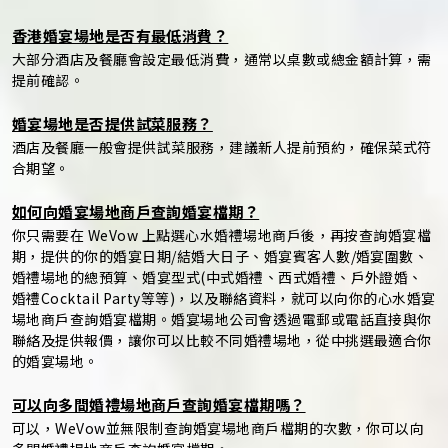
香港婚宴場地是否有最低消費？
大部分酒店及餐廳會設定最低消費，通常以桌數或總金額計算，需
提前確認。
婚宴場地是否提供試菜服務？
酒店及餐廳一般會提供試菜服務，建議新人提前預約，確保菜式符
合期望。
如何向婚宴場地商戶查詢婚宴檔期？
你只需要在 WeVow 上點選心水婚禮場地商戶後，再按查詢婚宴檔
期，提供的你的婚宴日期/結婚大日子、婚宴賓客人數/婚宴圍數、
婚禮場地的總預算、婚宴型式(中式婚禮、西式婚禮、戶外證婚、
婚禮Cocktail Party等等)，以及聯絡資料，就可以向你的心水婚宴
場地商戶查詢婚宴檔期。婚宴場地公司會透過電郵或電話直接與你
聯絡及提供報價，讓你可以比較不同婚禮場地，從中挑選最適合你
的婚宴場地。
可以向多間婚禮場地商戶查詢婚宴檔期嗎？
可以，WeVow並無限制查詢婚宴場地商戶檔期的次數，你可以向