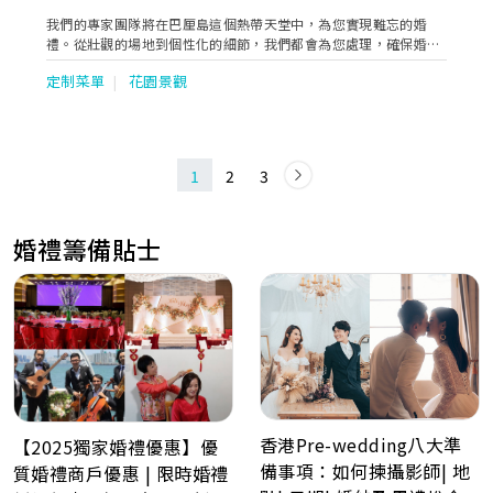
我們的專家團隊將在巴厘島這個熱帶天堂中，為您實現難忘的婚
禮。從壯觀的場地到個性化的細節，我們都會為您處理，確保婚禮
的每一個環節都輕鬆無憂、順利進行。準備好在巴厘島的自然美景
定制菜單
花園景觀
下，說出「我願意」了嗎？我們將為您實現夢想中的婚禮。 在巴厘
島的迷人魅力中，愛與自然完美交融。 我們的巴厘島目的地婚禮策
劃服務專注於細節，創造量身定做的慶典，展現您獨特的風格。憑
借我們廣泛的可信賴供應商網絡和策劃難忘體驗的能力，您的巴厘
島婚禮將成為一場令人驚嘆的愛的慶典。不要再等待了！立即與我
1
2
3
們聯繫，讓我們一起啟動您通往巴厘島婚禮的魔幻旅程。
婚禮籌備貼士
香港Pre-wedding八大準
【2025獨家婚禮優惠】優
備事項：如何揀攝影師| 地
質婚禮商戶優惠 | 限時婚禮