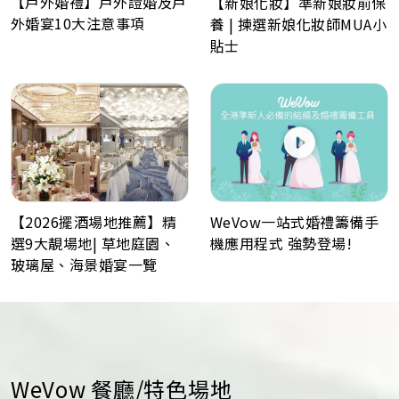
【戶外婚禮】戶外證婚及戶
【新娘化妝】準新娘妝前保
外婚宴10大注意事項
養 | 揀選新娘化妝師MUA小
貼士
WeVow一站式婚禮籌備手
【2026擺酒場地推薦】精
機應用程式 強勢登場!
選9大靚場地| 草地庭園、
玻璃屋、海景婚宴一覽
WeVow 餐廳/特色場地