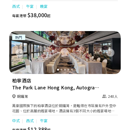
藝術珍品及古典傢俱，例如手工製水晶吊燈及歐式古董沙發，令整
西式
午宴
晚宴
個空間洋溢著法式復古韻味，猶如休閒恬靜的法國住宅，十分適合
包場舉行證婚酒會及小型婚宴。
$38,000
每套港幣
起
熱門
Previous
Next
柏寧酒店
The Park Lane Hong Kong, Autograph
Collection
銅鑼灣
240人
萬豪國際旗下的柏寧酒店位於銅鑼灣，是難得在市區擁有戶外空中
花園、位於高層的婚宴場地。酒店擁有3個不同大小的婚宴場地，
採用無柱建築及落地玻璃設計，新人可於維港壯麗海景下舉行戶外
中式
西式
午宴
證婚儀式、小型典雅輕婚禮及夢幻奢華中大型婚宴，再加上優雅寬
敞的客房，由出門至設宴，也有專業婚宴策劃團隊為您一站式籌
$12,388
每席港幣
起