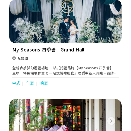
Previous
Next
My Seasons 四季薈 - Grand Hall
九龍塘
全新森系夢幻婚禮場地 一站式婚禮品牌【My Seasons 四季薈】一
直以「特色場地佈置 X 一站式婚禮服務」廣受準新人青睞。品牌旗
下位於九龍塘的 Grand Hall 於 2026 年 5 月以全新面貌登場。
中式
午宴
晚宴
Grand Hall以綠植天幕、絲絨布幔及水晶吊燈構成高質感空間，將
森系美學昇華至全新層次，為新人打造獨一無二的森系夢幻婚禮空
間。 免費享用戶外證婚場地 新人在Grand Hall舉行婚禮亦可以享
用在頂層的SKY Hall，設有精美的花卉佈置和優雅的裝飾，配合迷
人的景色，營造出浪漫而夢幻的氛圍。 一站式婚禮服務 My
Seasons 四季薈更提供全方位一站式婚禮服務，從婚紗禮服、新娘
妝髮、婚攝錄影，到證婚律師、專業司儀及婚禮花車等細節，均由
資深團隊統籌及嚴格把關，輕鬆籌備夢幻婚禮。
Previous
Next