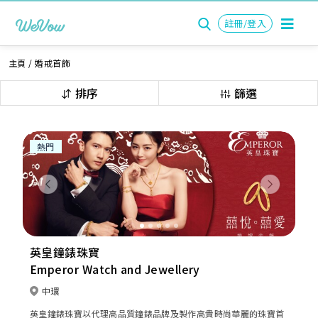
註冊/登入
主頁
/
婚戒首飾
排序
篩選
熱門
Previous
Next
英皇鐘錶珠寶
Emperor Watch and Jewellery
中環
英皇鐘錶珠寶以代理高品質鐘錶品牌及製作高貴時尚華麗的珠寶首