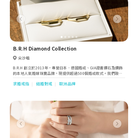
Previous
Next
B.R.H Diamond Collection
尖沙咀
B.R.H 創立於2013年，專營日本．德國婚戒、GIA證書鑽石及鑽飾
的本地人氣婚嫁珠寶品牌，現提供超過500個婚戒款式。我們致力
了解客人的實際需求，再透過專業分析，為客人找到心目中的求婚
求婚戒指
結婚對戒
歐洲品牌
鑽戒及婚戒，締造專屬客人的動人時刻。
Previous
Next