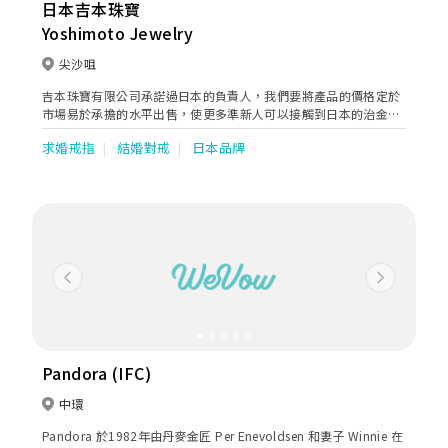
日本吉本珠寶
Yoshimoto Jewelry
尖沙咀
吉本珠寶有限公司承諾過日本的負責人，我們要將產品的價格定於
市場易於承擔的水平出售，使更多準新人可以接觸到日本的治金工
藝及款式，而我們更會不斷引入更多對戒款式， 目標係要做到日本
求婚戒指
結婚對戒
日本品牌
以外最多日本對戒款式的店舖。
Previous
Next
Pandora (IFC)
中環
Pandora 於1982年由丹麥金匠 Per Enevoldsen 和妻子 Winnie 在