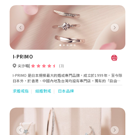
Previous
Next
I-PRIMO
尖沙咀
(3)
I-PRIMO 是日本規模最大的婚戒專門品牌，成立於1999年，至今除
日本外，於香港、中國內地及台灣均設有專門店。獨有的「自由選
配訂製服務」，是由專業的諮詢師先瞭解新人對婚戒的喜好和預
求婚戒指
結婚對戒
日本品牌
算，提供豐富戒台款式以及多元優質的裸鑽挑選，從中選擇出符合
兩位的理想組合後，由日本的專業工匠為二人精心訂製出世上獨一
無二專屬Only One婚戒。150款的戒款中，包含神話及星座故事的
幸福寓意，祝福著互許終身的愛侶們，永遠幸福甜蜜。秉持日本文
化精神，I-PRIMO作為專門售賣婚戒的品牌，以「至高夢想、無上
幸福」為理念，將喜悅的瞬間化作永恆的記憶，以最真誠專業的心
為新人帶來舒適又美觀的婚戒，與顧客們一同見證他們最幸福和甜
蜜的時刻。
Previous
Next