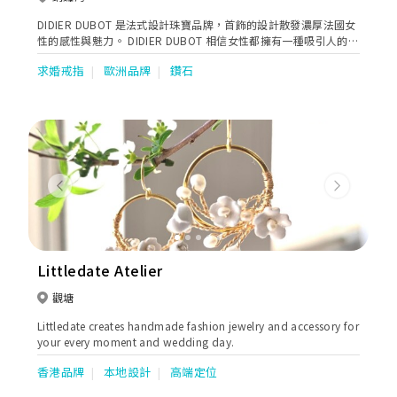
DIDIER DUBOT 是法式設計珠寶品牌，首飾的設計散發濃厚法國女
性的感性與魅力。 DIDIER DUBOT 相信女性都擁有一種吸引人的感
性魅力 - 「French Sensuelle 法式感性美」，設計以 14K 玫瑰金及
求婚戒指
歐洲品牌
鑽石
各種天然寶石為主，將佩戴者的法式感性與魅力發揮得淋漓盡致。
Previous
Next
Littledate Atelier
觀塘
Littledate creates handmade fashion jewelry and accessory for
your every moment and wedding day.
香港品牌
本地設計
高端定位