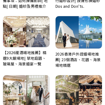
備事項：如何揀攝影師| 地
行婚紗設計| 按身形揀婚紗
點| 日期| 婚紗及男禮推介
Dos and Don'ts.
【2026擺酒場地推薦】精
2026香港戶外證婚場地推
選9大靚場地| 草地庭園、
薦| 23個酒店、花園、海景
玻璃屋、海景婚宴一覽
場地精選