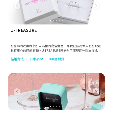
Previous
Next
U-TREASURE
想靜靜的收集我們引以為傲的動漫角色，即使已成為大人也想配戴
具有童心的時尚飾物。U-TREASURE就是為了實現這些想法而成立
的品牌，讓您享受由熟練職人才能打造，講求細節的大人版動漫角
結婚對戒
日本品牌
18K金材質
色珠寶及其周邊商品。
Previous
Next