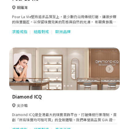
銅鑼灣
Pour La Vie堅持追求品質至上，是少數仍沿用傳統打磨、鑲嵌步驟
的珠寶藝匠，以保留珠寶完美的形態與自然的光澤， 彰顯貴族風
采。為了讓您見證珠寶從構思至誕生的全部歷程，我們會把原始蠟
求婚戒指
結婚對戒
歐洲品牌
模保留相贈，與珠寶如影相伴，留念一生。
Previous
Next
Diamond ICQ
尖沙咀
Diamond ICQ是全港最大的珠寶首飾平台，打破傳統行業限制，首
創「所有珠寶均可租可買」的全新體驗。我們專營高品質 GIA 證書
鑽石及相關婚禮珠寶，並顛覆傳統推出高級天然真鑽租借服務。無