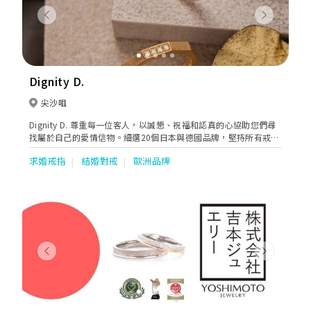
Previous
Next
Dignity D.
尖沙咀
Dignity D. 尊重每一位客人，以誠懇、祝福和認真的心協助您們尋
找屬於自己的愛情信物。細選20個日本與德國品牌，堅持所有戒指
當地製造。希望象徵婚姻和承諾的婚戒能夠陪伴每一對情侶一輩
求婚戒指
結婚對戒
歐洲品牌
子，更添幸福。
Previous
Next