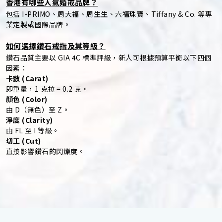
香港有哪些人氣婚戒品牌？
包括 I-PRIMO、周大福、周生生、六福珠寶、Tiffany & Co. 等專
業定製或國際品牌。
如何選擇鑽石戒指及其等級？
鑽石品質主要以 GIA 4C 標準評級，新人可根據預算平衡以下四個
因素：
卡數 (Carat)
即重量，1 克拉 = 0.2 克。
顏色 (Color)
由 D（無色）至 Z。
淨度 (Clarity)
由 FL 至 I 等級。
切工 (Cut)
直接影響鑽石的閃爍度。