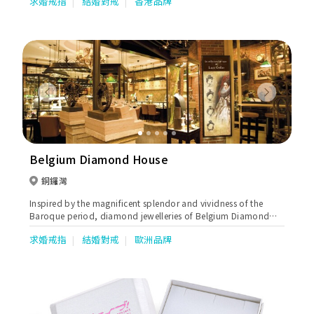
求婚戒指
結婚對戒
香港品牌
論是出門裙褂首飾、神聖證婚白紗配飾，還是奢華晚宴大排鑽套
裝，新娘均可在這裡以極致性價比租借或購買。平台更備有專屬手
機 App，讓準新人一鍵輕鬆預約心水首飾，並由尖沙咀旗艦店的專
業珠寶顧問提供一對一尊貴試戴與選購服務，助妳完美圓夢，成為
大日子中最閃耀的高質感新娘！ 📍 聯絡我們（歡迎預約門市試
戴） 官方網站：Diamond ICQ 官方網站 旗艦店地址：尖沙咀堪富
利士道 9A 地舖（尖沙咀站步行 1 分鐘） 營業時間：每日 11:00 –
20:00 致電查詢：+852 2234 5929 WhatsApp 預約專線：+852
Previous
Next
6477 0077
Belgium Diamond House
銅鑼灣
Inspired by the magnificent splendor and vividness of the
Baroque period, diamond jewelleries of Belgium Diamond
House are of classical and elegant designs that expose the
求婚戒指
結婚對戒
歐洲品牌
wearers with unique aesthetics.