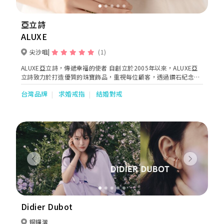
亞立詩
ALUXE
尖沙咀
(1)
ALUXE亞立詩，傳遞幸福的使者 自創立於2005年以來，ALUXE亞
立詩致力於打造優質的珠寶飾品，重視每位顧客，透過鑽石紀念每
個人生中優雅珍貴的時刻。經過不斷的創新突破、追求卓越，成功
台灣品牌
求婚戒指
結婚對戒
地為超過20萬位新人服務，在全台擁有10間門市，成為台灣首席婚
戒首選，同時也在香港、新加坡等地陸續開設了分店。 ALUXE這個
名字來自於“A luxury moment”的縮寫，代表著你我每一個極其
優雅珍貴的霎那，同時也代表著品牌所秉持傳遞幸福的理念和風
格，希望通過亞立詩，讓每一位消費者都能感受到自己獨一無二的
優雅和珍貴，將每一個經典時刻化為永恆紀念，幸福滿滿。
Previous
Next
Didier Dubot
銅鑼灣