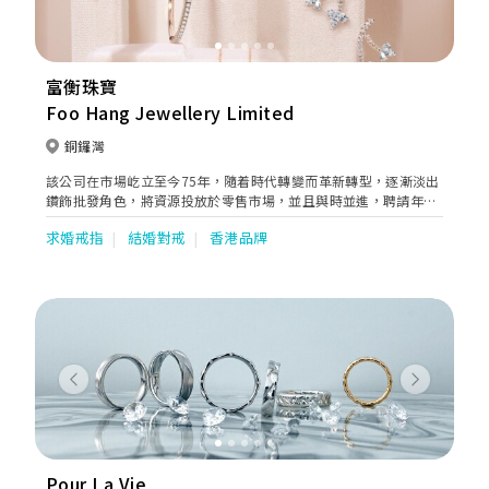
富衡珠寶
Foo Hang Jewellery Limited
銅鑼灣
該公司在市場屹立至今75年，隨着時代轉變而革新轉型，逐漸淡出
鑽飾批發角色，將資源投放於零售市場，並且與時並進，聘請年輕
珠寶設計師設計時尚鑽飾，專攻零售客戶，為品牌注入新動力，延
求婚戒指
結婚對戒
香港品牌
續不老的傳說。
Previous
Next
Pour La Vie