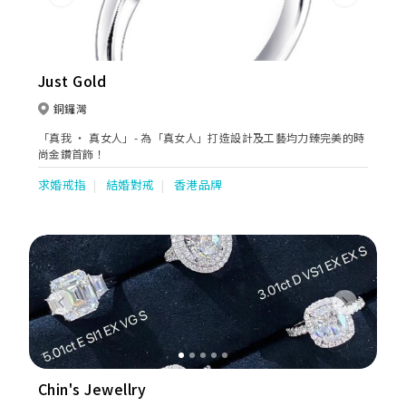
Previous
Next
Just Gold
銅鑼灣
「真我 ‧ 真女人」- 為「真女人」打造設計及工藝均力臻完美的時
尚金鑽首飾！
求婚戒指
結婚對戒
香港品牌
Previous
Next
Chin's Jewellry