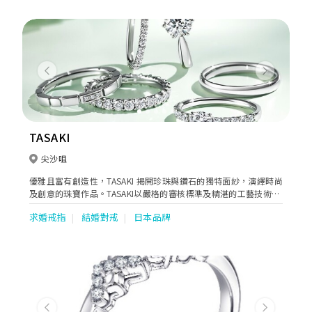
Previous
Next
TASAKI
尖沙咀
優雅且富有創造性，TASAKI 揭開珍珠與鑽石的獨特面紗，演繹時尚
及創意的珠寶作品。TASAKI以嚴格的審核標準及精湛的工藝技術，
使用優質的原料打造出華麗璀璨的珠寶作品。TASAKI秉承著對品質
求婚戒指
結婚對戒
日本品牌
的信心和對於美的不懈追求，打造珠寶恆久璀璨的光芒，不斷地推
出創新且獨具藝術美感的作品。國際珠寶品牌 TASAKI 成立於日
本，品牌秉持可持續發展的理念及文化，致力於擁抱自然之美。