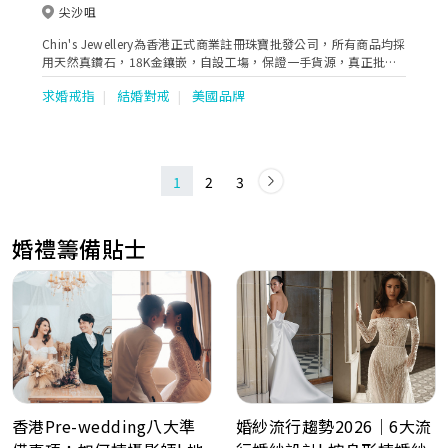
尖沙咀
Chin's Jewellery為香港正式商業註冊珠寶批發公司，所有商品均採
用天然真鑽石，18K金鑲嵌，自設工塲，保證一手貨源，真正批發
價。不設門市，歡迎批發或接洽代理。
求婚戒指
結婚對戒
美國品牌
1
2
3
婚禮籌備貼士
香港Pre-wedding八大準
婚紗流行趨勢2026｜6大流