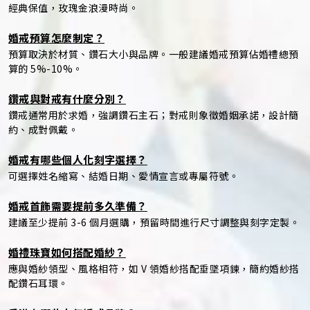
經典保值，玫瑰金浪漫時尚。
婚戒預算怎麼制定？
預算取決於材質、鑽石大小與品牌。一般建議婚戒預算佔婚禮總預
算的 5%-10%。
鑽戒與對戒有什麼分別？
鑽戒通常用於求婚，強調鑽石主石；對戒則象徵婚姻承諾，設計簡
約、成對佩戴。
婚戒有哪些個人化刻字選擇？
可選擇姓名縮寫、結婚日期、愛情宣言或專屬符號。
婚戒首飾需要提前多久準備？
建議至少提前 3-6 個月選購，預留時間進行尺寸調整與刻字定製。
婚禮珠寶如何搭配婚紗？
應與婚紗領型、風格相符，如 V 領婚紗搭配垂墜項鍊，簡約婚紗搭
配鑽石耳環。