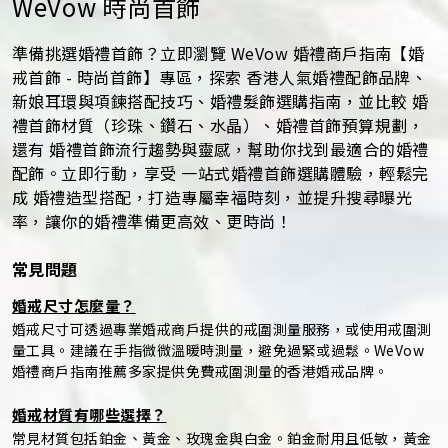
WeVow 時尚首飾
準備挑選婚禮首飾？立即瀏覽 WeVow 婚禮商戶指南【婚
戒首飾 - 時尚首飾】專區，探索 香港人氣婚禮配飾品牌、
新娘耳環與項鍊搭配技巧、婚禮髮飾選購指南，並比較 婚
禮首飾材質（珍珠、鑽石、水晶）、婚禮首飾預算規劃，
還有 婚禮首飾流行趨勢與靈感，幫助你找到最適合的婚禮
配飾。立即行動，享受 一站式婚禮首飾選購體驗，輕鬆完
成 婚禮造型搭配，打造專屬幸福時刻，並提升搜尋曝光
率，讓你的婚禮準備更高效、更時尚！
常見問題
婚戒尺寸怎麼量？
婚戒尺寸可透過專業婚戒商戶提供的戒圍測量服務，或使用戒圍測
量工具。建議在手指微微溫暖時測量，避免過緊或過鬆。WeVow
婚禮商戶指南推薦多家提供免費戒圍測量的香港婚戒品牌。
婚戒材質有哪些選擇？
常見材質包括鉑金、黃金、玫瑰金與白金。鉑金耐用且低敏，黃金