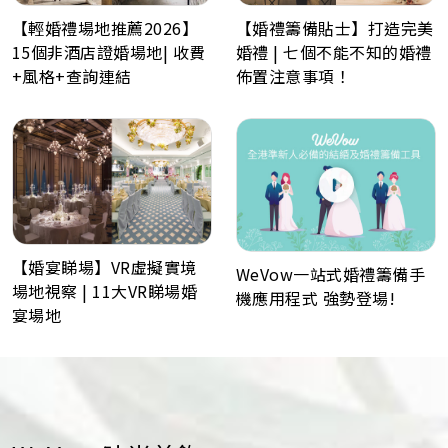
【輕婚禮場地推薦2026】
【婚禮籌備貼士】打造完美
15個非酒店證婚場地| 收費
婚禮 | 七個不能不知的婚禮
+風格+查詢連結
佈置注意事項！
【婚宴睇場】VR虛擬實境
WeVow一站式婚禮籌備手
場地視察 | 11大VR睇場婚
機應用程式 強勢登場!
宴場地