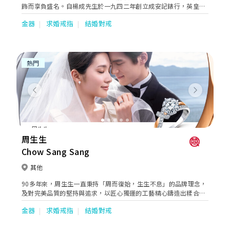
飾而享負盛名。自楊成先生於一九四二年創立成安記錶行，英皇鐘
錶珠寶一直秉持精益求精的精神。直至今日，此精神依然延續，令
金器
求婚戒指
結婚對戒
英皇鐘錶珠寶成為追求卓越，重視產品及服務質素的保證。
熱門
Previous
Next
周生生
Chow Sang Sang
其他
90多年來，周生生一直秉持「周而復始，生生不息」的品牌理念，
及對完美品質的堅持與追求，以匠心獨運的工藝精心鑄造出糅合著
典雅、優美、時尚及創意元素的珠寶作品，於不同場合全面迎合顧
金器
求婚戒指
結婚對戒
客的珠寶配襯需求，無論人生中的任何時刻，周生生珠寶總能巧妙
地串聯起生命中的大小里程，見證不同的情感故事。