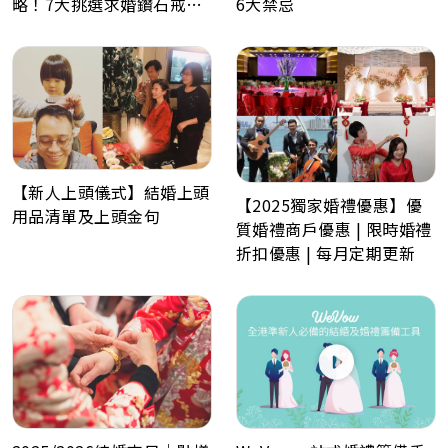
略！7大挑選求婚鑽石戒指
6大禁忌
小貼士
【新人上頭儀式】結婚上頭
【2025獨家婚禮優惠】優
用品清單及上頭金句
質婚禮商戶優惠 | 限時婚禮
折扣優惠 | 每月定期更新