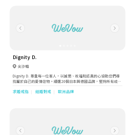
承諾，保證美鑽達到瑰麗、珍稀及以負責任方式開採的卓越標準。
Previous
Next
Dignity D.
尖沙咀
Dignity D. 尊重每一位客人，以誠懇、祝福和認真的心協助您們尋
找屬於自己的愛情信物。細選20個日本與德國品牌，堅持所有戒指
當地製造。希望象徵婚姻和承諾的婚戒能夠陪伴每一對情侶一輩
求婚戒指
結婚對戒
歐洲品牌
子，更添幸福。
Previous
Next