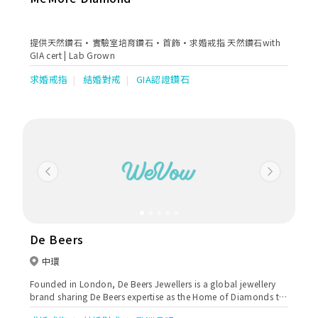
提供天然鑽石·實驗室培育鑽石·首飾·求婚戒指 天然鑽石with
GIA cert | Lab Grown
求婚戒指
結婚對戒
GIA認證鑽石
Previous
Next
De Beers
中環
Founded in London, De Beers Jewellers is a global jewellery
brand sharing De Beers expertise as the Home of Diamonds to
guide individuals on their personal journey of discovery,