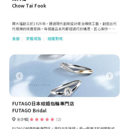
Chow Tai Fook
周大福創立於1929年，通過現代創新設計糅合傳統工藝，創造出代
代相傳的珠寶首飾。每個產品系列都經過巧妙構思、匠心製作，旨
在述說不同顧客的故事，慶祝他們生命中每個特別時刻，陪伴每一
金器
求婚戒指
結婚對戒
代的顧客一同成長。
Previous
Next
FUTAGO日本結婚指輪專門店
FUTAGO Bridal
尖沙咀
(2)
FUTAGO結婚指輪專門店，源自日本福岡，是一個專注於結婚對戒