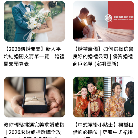
【2026結婚開支】新人平
【婚禮籌備】如何選擇信譽
均結婚開支清單一覽｜婚禮
良好的婚禮公司 | 優質婚禮
開支預算表
商戶名單 (定期更新)
教你輕鬆挑選完美求婚戒指
【中式裙褂小貼士】裙褂租
｜2026求婚戒指選購全攻
借的必睇位 | 穿著中式裙褂