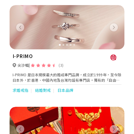
Previous
Next
I-PRIMO
尖沙咀
(3)
I-PRIMO 是日本規模最大的婚戒專門品牌，成立於1999年，至今除
日本外，於香港、中國內地及台灣均設有專門店。獨有的「自由選
配訂製服務」，是由專業的諮詢師先瞭解新人對婚戒的喜好和預
求婚戒指
結婚對戒
日本品牌
算，提供豐富戒台款式以及多元優質的裸鑽挑選，從中選擇出符合
兩位的理想組合後，由日本的專業工匠為二人精心訂製出世上獨一
無二專屬Only One婚戒。150款的戒款中，包含神話及星座故事的
幸福寓意，祝福著互許終身的愛侶們，永遠幸福甜蜜。秉持日本文
化精神，I-PRIMO作為專門售賣婚戒的品牌，以「至高夢想、無上
幸福」為理念，將喜悅的瞬間化作永恆的記憶，以最真誠專業的心
為新人帶來舒適又美觀的婚戒，與顧客們一同見證他們最幸福和甜
蜜的時刻。
Previous
Next