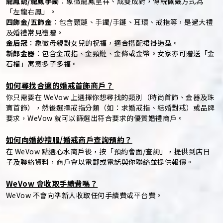
龍鳳鈪/龍鳳手鐲
：象徵龍鳳呈祥、成雙成對，傳統佩戴方式為
「左龍右鳳」。
四飾金/五飾金
：包含頸鏈、手鐲/手鏈、耳環、戒指等，是過大禮
及婚禮常見禮贈。
金后冠
：象徵母親對女兒的祝福，適合搭配裙褂造型。
新郎金器
：包含金戒指、金頸鏈、金條或金幣。女家亦可贈送「金
石榴」寓意多子多福。
如何尋找合適的婚戒首飾商戶？
你只需要在 WeVow 上選擇你想尋找的類別（時尚首飾、金器及珠
寶首飾），然後選擇戒指分類（如：求婚戒指、結婚對戒）或品牌
要求，WeVow 就可以篩選出符合要求的優質婚禮商戶。
如何向婚紗禮服/婚戒商戶查詢預約？
在 WeVow 點選心水商戶後，按「預約會面/查詢」，提供到店日
子及聯絡資料，商戶會以電郵或電話與你聯絡並提供報價。
WeVow 會收取手續費嗎？
WeVow 不會向準新人收取任何手續費或平台費。