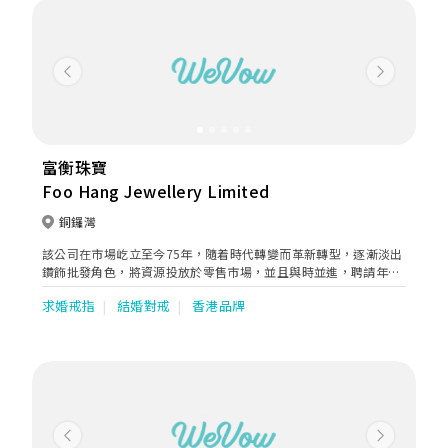
Previous
Next
富衡珠寶
Foo Hang Jewellery Limited
銅鑼灣
該公司在市場屹立至今75年，隨着時代轉變而革新轉型，逐漸淡出
鑽飾批發角色，將資源投放於零售市場，並且與時並進，聘請年輕
珠寶設計師設計時尚鑽飾，專攻零售客戶，為品牌注入新動力，延
求婚戒指
結婚對戒
香港品牌
續不老的傳說。
Previous
Next