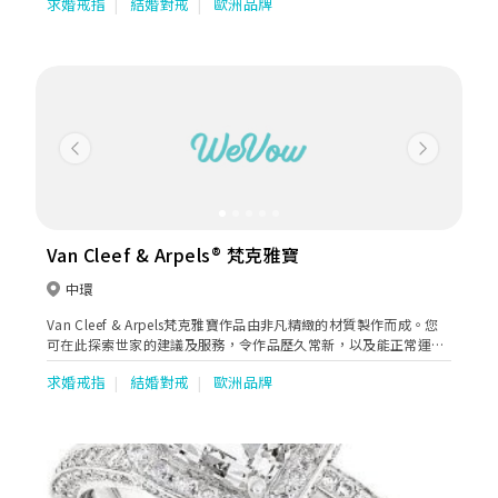
求婚戒指
結婚對戒
歐洲品牌
helping them find the diamond that is unique to them.
Previous
Next
Van Cleef & Arpels® 梵克雅寶
中環
Van Cleef & Arpels梵克雅寶作品由非凡精緻的材質製作而成。您
可在此探索世家的建議及服務，令作品歷久常新，以及能正常運
作。
求婚戒指
結婚對戒
歐洲品牌