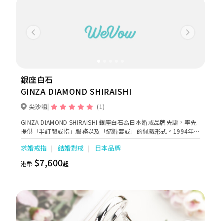
Previous
Next
銀座白石
GINZA DIAMOND SHIRAISHI
尖沙咀
(1)
GINZA DIAMOND SHIRAISHI 銀座白石為日本婚戒品牌先驅，率先
提供「半訂製戒指」服務以及「結婚套戒」的佩戴形式。1994年開
始將超過45萬對新人的幸福化為實證。為了讓每對新人與命定鑽石
求婚戒指
結婚對戒
日本品牌
之光相遇的時刻能成為倆人回味一生的美好回憶，我們用祝福的心
來接待且陪伴每一對顧客迎接幸福的未來。
$7,600
港幣
起