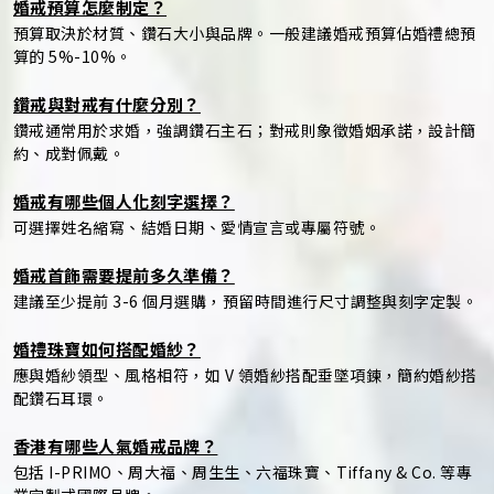
婚戒預算怎麼制定？
預算取決於材質、鑽石大小與品牌。一般建議婚戒預算佔婚禮總預
算的 5%-10%。
鑽戒與對戒有什麼分別？
鑽戒通常用於求婚，強調鑽石主石；對戒則象徵婚姻承諾，設計簡
約、成對佩戴。
婚戒有哪些個人化刻字選擇？
可選擇姓名縮寫、結婚日期、愛情宣言或專屬符號。
婚戒首飾需要提前多久準備？
建議至少提前 3-6 個月選購，預留時間進行尺寸調整與刻字定製。
婚禮珠寶如何搭配婚紗？
應與婚紗領型、風格相符，如 V 領婚紗搭配垂墜項鍊，簡約婚紗搭
配鑽石耳環。
香港有哪些人氣婚戒品牌？
包括 I-PRIMO、周大福、周生生、六福珠寶、Tiffany & Co. 等專