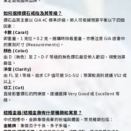
業定製或國際品牌。
如何選擇鑽石戒指及其等級？
鑽石品質主要以 GIA 4C 標準評級，新人可根據預算平衡以下四個
因素：
卡數 (Carat)
即重量，1 克拉 = 0.2 克。選購時除看重量，亦應注意 GIA 證書中
的實測尺寸 (Measurements)。
顏色 (Color)
由 D（無色）至 Z。D-F 等級的無色鑽石最受新人歡迎，視覺效果
最佳。
淨度 (Clarity)
由 FL 至 I 等級。追求 CP 值可選 SI1-SI2；預算較高則建議 VS2 或
以上。
切工 (Cut)
直接影響鑽石的閃爍度。建議選擇 Very Good 或 Excellent 等
級。
結婚金器/結婚金飾有什麼種類和寓意？
中式婚禮中，金飾象徵長輩的祝福與體面，常見種類包括：
金豬牌
：象徵百子千孫、多子多福。