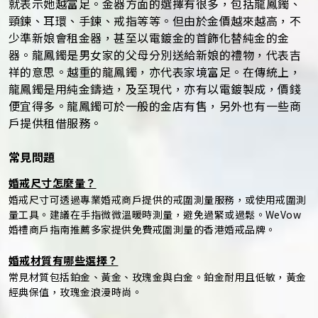
就表示她越富足。金器方面的選擇有很多，包括龍鳳鐲、
頸鍊、耳環、手鍊、戒指等等。但由於金價越來越高，不
少準新娘會租金器，甚至以電鍍金的首飾化替純金的金
器。龍鳳鐲是男女家的父母分別送給新娘的禮物，代表吉
祥的意思。越重的龍鳳鐲，亦代表家境富足。在傳統上，
龍鳳鐲是用純金鑄造，及至現代，亦有以電鍍製成，價錢
便宜得多。龍鳳鐲可於一般的金店有售，另外也有一些商
戶提供租借服務。
常見問題
婚戒尺寸怎麼量？
婚戒尺寸可透過專業婚戒商戶提供的戒圍測量服務，或使用戒圍測
量工具。建議在手指微微溫暖時測量，避免過緊或過鬆。WeVow
婚禮商戶指南推薦多家提供免費戒圍測量的香港婚戒品牌。
婚戒材質有哪些選擇？
常見材質包括鉑金、黃金、玫瑰金與白金。鉑金耐用且低敏，黃金
經典保值，玫瑰金浪漫時尚。