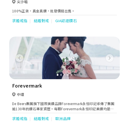
尖沙咀
100%正貨，真金真鑽，批發價錢出售。
求婚戒指
結婚對戒
GIA認證鑽石
Previous
Next
Forevermark
中環
De Beers集團旗下國際美鑽品牌Forevermark永恒印記承傳了集團
逾130年的鑽石專家資歷。每顆Forevermark永恒印記美鑽均是天
然及獨一無二的大自然瑰寶，以較4C更為嚴謹的標準，精心挑選而
求婚戒指
結婚對戒
歐洲品牌
來。全球只有少於百分之一的天然鑽石，有資格成為Forevermark
永恒印記美鑽，擁有Forevermark印記。這獨一無二的印記是一項