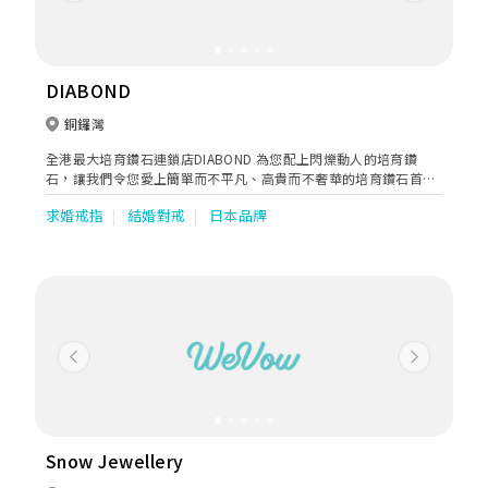
DIABOND
銅鑼灣
全港最大培育鑽石連鎖店DIABOND 為您配上閃爍動人的培育鑽
石，讓我們令您愛上簡單而不平凡、高貴而不奢華的培育鑽石首
飾。優雅、精緻、新穎！公司成立於2015年，全港共設有三間分
求婚戒指
結婚對戒
日本品牌
店。
Previous
Next
Snow Jewellery