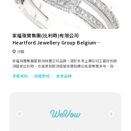
Previous
Next
家福珠寶集團(比利時)有限公司
Heartford Jewellery Group Belgium
Limited
沙田
家福珠寶集團是歐洲珠寶公司品牌，源於世界上鑽石切工最好的歐
洲國家比利時，在香港和歐洲經營珠寶和鑽石批發業務多年，我們
的產品暢銷歐美亞各國珠寶商，我們出眾的產品設計和工藝細膩的
求婚戒指
結婚對戒
香港品牌
高品質珠寶得到世界各地珠寶商和顧客的一致好評，是行業內最有
價格競爭優勢裸鑽和珠寶批發商之一，我們直接從南非鑽石礦場和
珠寶廠家採購大批量鑽石，翡翠，珍珠，藍寶石和紅寶石等珠寶，
我們庫存擁有大量國際認証的裸鑽（GIA, HRD, IGI証書等）。
Previous
Next