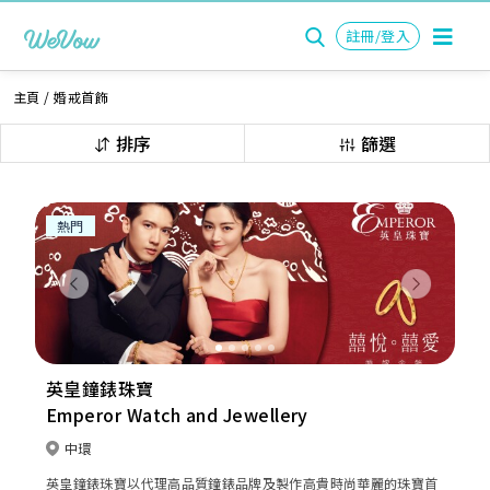
註冊/登入
主頁
/
婚戒首飾
排序
篩選
熱門
Previous
Next
英皇鐘錶珠寶
Emperor Watch and Jewellery
中環
英皇鐘錶珠寶以代理高品質鐘錶品牌及製作高貴時尚華麗的珠寶首