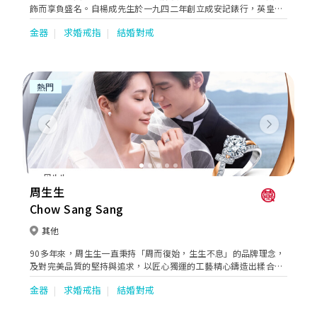
飾而享負盛名。自楊成先生於一九四二年創立成安記錶行，英皇鐘
錶珠寶一直秉持精益求精的精神。直至今日，此精神依然延續，令
金器
求婚戒指
結婚對戒
英皇鐘錶珠寶成為追求卓越，重視產品及服務質素的保證。
熱門
Previous
Next
周生生
Chow Sang Sang
其他
90多年來，周生生一直秉持「周而復始，生生不息」的品牌理念，
及對完美品質的堅持與追求，以匠心獨運的工藝精心鑄造出糅合著
典雅、優美、時尚及創意元素的珠寶作品，於不同場合全面迎合顧
金器
求婚戒指
結婚對戒
客的珠寶配襯需求，無論人生中的任何時刻，周生生珠寶總能巧妙
地串聯起生命中的大小里程，見證不同的情感故事。