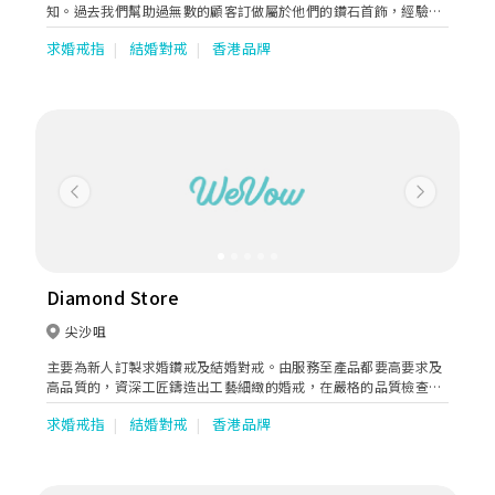
知。過去我們幫助過無數的顧客訂做屬於他們的鑽石首飾，經驗十
足！我們公司做的不單是零售，更多的是服務！我們希望能用我們
求婚戒指
結婚對戒
香港品牌
的專業，能幫助顧客做出最適合他們的珠寶。 Katy Jewelry 賣出的
所有鑽石(30份或以上)皆有GIA 證書。每粒鑽石腰間都印有與GIA證
書上相對的雷射編碼，保證每粒鑽石貨真價實，讓你買得放心。由
於Katy Jewelry 從事鑽石批發出身，因此在採購鑽石的價格上充滿
優勢。我們從採購，畫圖，起模，加工，零售，售後服務皆一手包
辦，省去無數中間商牟取暴利。因此我們能以比坊間便宜的價格出
售商品。
Previous
Next
Diamond Store
尖沙咀
主要為新人訂製求婚鑽戒及結婚對戒。由服務至產品都要高要求及
高品質的，資深工匠鑄造出工藝細緻的婚戒，在嚴格的品質檢查下
成就了百分百信心保證。
求婚戒指
結婚對戒
香港品牌