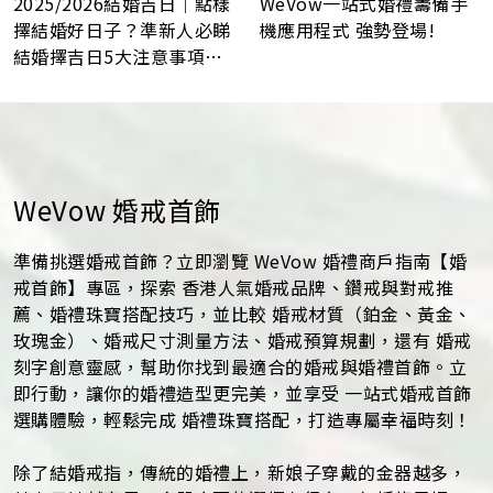
WeVow一站式婚禮籌備手
2025/2026結婚吉日｜點樣
機應用程式 強勢登場!
擇結婚好日子？準新人必睇
結婚擇吉日5大注意事項！
最佳結婚好日子全攻略
WeVow 婚戒首飾
準備挑選婚戒首飾？立即瀏覽 WeVow 婚禮商戶指南【婚
戒首飾】專區，探索 香港人氣婚戒品牌、鑽戒與對戒推
薦、婚禮珠寶搭配技巧，並比較 婚戒材質（鉑金、黃金、
玫瑰金）、婚戒尺寸測量方法、婚戒預算規劃，還有 婚戒
刻字創意靈感，幫助你找到最適合的婚戒與婚禮首飾。立
即行動，讓你的婚禮造型更完美，並享受 一站式婚戒首飾
選購體驗，輕鬆完成 婚禮珠寶搭配，打造專屬幸福時刻！
除了結婚戒指，傳統的婚禮上，新娘子穿戴的金器越多，