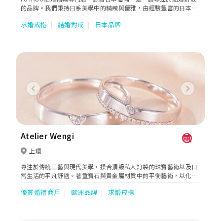
的品牌。我們秉持日系美學中的精緻與優雅，由經驗豐富的日本工
匠親手打造每一對專屬於戀人的婚戒。 在FUTAGO，每一枚戒指，
求婚戒指
結婚對戒
日本品牌
都是設計、工藝與品質三者完美融合的結晶。我們堅持採用內圓設
計，讓戒指在手指上滑順服貼，帶來如肌膚般自然的佩戴感受。無
論是線條上的細膩拿捏，還是鑽石的精準鑲嵌，皆出自職人對細節
的極致執著與對真愛的敬意。 如有需要，可透過WeVow或
WhatsApp 96694979預約到店！
Previous
Next
Atelier Wengi
上環
專注於傳統工藝與現代美學，揉合頂級私人訂製的珠寶藝術以及日
常生活的平凡舒適。著重寶石與貴金屬材質中的平衡藝術，以化繁
為簡的角度呈現珠寶的樣貌，用珠寶道出每一故事。
優質婚禮商戶
歐洲品牌
求婚戒指