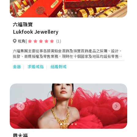
六福珠寶
Lukfook Jewellery
旺角
(1)
六福集團主要從事各類黃鉑金首飾及珠寶首飾產品之採購、設計、
批發、商標授權及零售業務，現時在十個國家及地區均設有零售
點。集團將繼續於國際市場物色新商機，以配合「香港名牌 ‧ 國
金器
求婚戒指
結婚對戒
際演繹」之企業發展。
Previous
Next
周大福