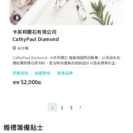
Previous
Next
卡芙邦鑽石有限公司
CathyPaul Diamond
尖沙咀
CathyPaul Diamond -卡芙邦鑽石 藉著與國際的聯繫，以低成本的
價格購買鑽石原材料，配合時尚優美的首飾設計以及高標準的生
產，製作出多款性價比極高、閃爍動人的珠寶首飾，實行O2O 營銷
求婚戒指
結婚對戒
香港品牌
模式，線上營銷線下購買，減低昂貴的店鋪租金，令消費者更能夠
直接受惠，並同時享有高品質的售後保証。
$2,000
港幣
起
1
2
3
婚禮籌備貼士