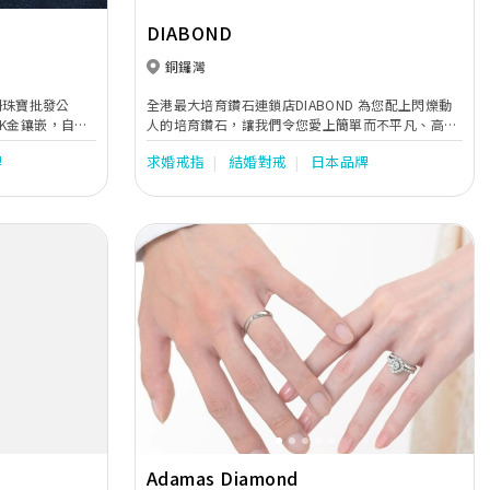
DIABOND
銅鑼灣
業註冊珠寶批發公
全港最大培育鑽石連鎖店DIABOND 為您配上閃爍動
K金鑲嵌，自設
人的培育鑽石，讓我們令您愛上簡單而不平凡、高貴
不設門市，歡迎
而不奢華的培育鑽石首飾。優雅、精緻、新穎！公司
牌
求婚戒指
結婚對戒
日本品牌
成立於2015年，全港共設有三間分店。
Next
Previous
Next
Adamas Diamond