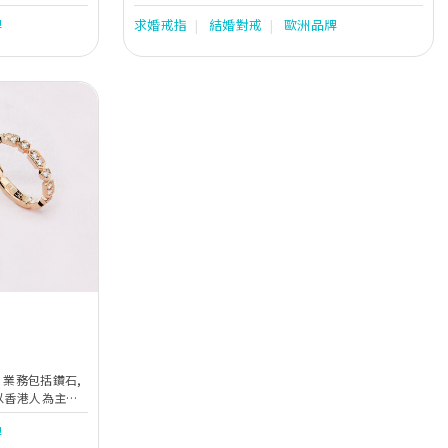
，愛情如同珍寶
500個婚戒款式。我們致力了解客人的實際需求，再
牌
求婚戒指
結婚對戒
歐洲品牌
ni）。
透過專業分析，為客人找到心目中的求婚鑽戒及婚
戒，締造專屬客人的動人時刻。
Next
以香港人為主。
dener產品會展
牌
配合以最好既鑽