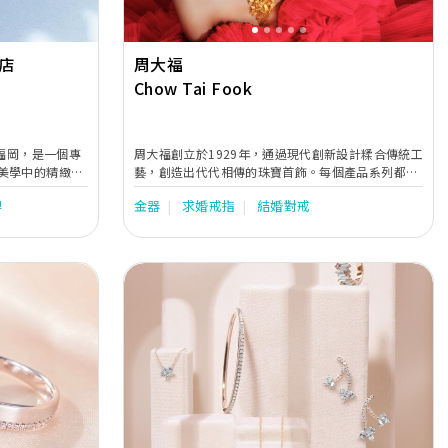
店
周大福
Chow Tai Fook
本福岡，是一個專
周大福創立於1929年，通過現代創新設計糅合傳統工
美學中的精緻與
藝，創造出代代相傳的珠寶首飾。每個產品系列都經
造每一對專屬於
過巧妙構思、匠心製作，旨在述說不同顧客的故事，
牌
金器
求婚戒指
結婚對戒
慶祝他們生命中每個特別時刻，陪伴每一代的顧客一
們堅持採用內圓
同成長。
來如肌膚般自然
捏，還是鑽石的
執著與對真愛的
Next
Previous
Next