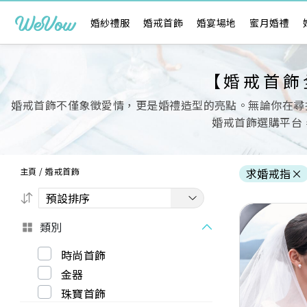
婚紗禮服
婚戒首飾
婚宴場地
蜜月婚禮
【婚戒首飾
婚戒首飾不僅象徵愛情，更是婚禮造型的亮點。無論你在尋找
婚戒首飾選購平台
主頁
/
婚戒首飾
求婚戒指
×
類別
時尚首飾
金器
Previous
珠寶首飾