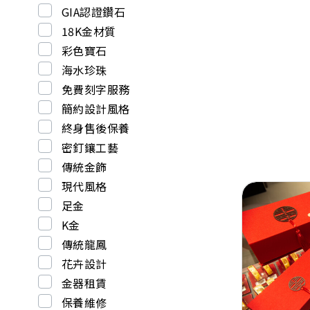
GIA認證鑽石
18K金材質
彩色寶石
海水珍珠
免費刻字服務
簡約設計風格
終身售後保養
密釘鑲工藝
傳統金飾
現代風格
足金
K金
傳統龍鳳
Previous
花卉設計
金器租賃
保養維修