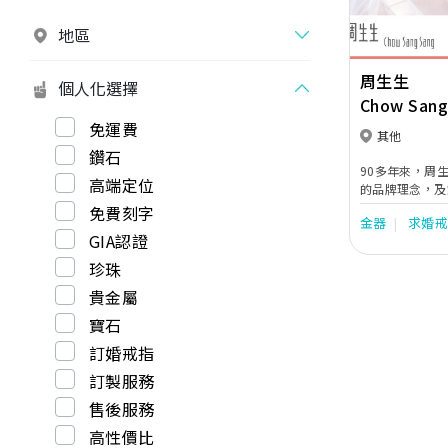
地區
周生生
個人化選擇
Chow Sang
免運費
其他
鑽石
90多年來，周
高端定位
的品牌理念，及
運的工藝精心鑄
免費刻字
金器
求婚
元素的珠寶作品
GIA認證
襯需求，無論人
妙地串聯起生命
珍珠
事。
貴金屬
寶石
訂婚戒指
訂製服務
售後服務
高性價比