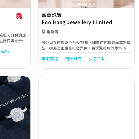
富衡珠寶
Foo Hang Jewellery Limited
銅鑼灣
級私人訂製的珠
重寶石與貴金屬
該公司在市場屹立至今75年，隨着時代轉變而革新轉
度呈現珠寶的樣
型，逐漸淡出鑽飾批發角色，將資源投放於零售市
婚戒指
場，並且與時並進，聘請年輕珠寶設計師設計時尚鑽
求婚戒指
結婚對戒
香港品牌
飾，專攻零售客戶，為品牌注入新動力，延續不老的
傳說。
Next
Previous
Next