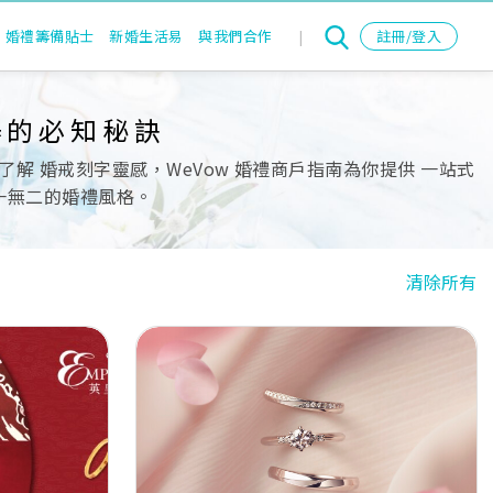
婚禮籌備貼士
新婚生活易
與我們合作
|
註冊/登入
器的必知秘訣
 婚戒刻字靈感，WeVow 婚禮商戶指南為你提供 一站式
一無二的婚禮風格。
清除所有
Next
Previous
Next