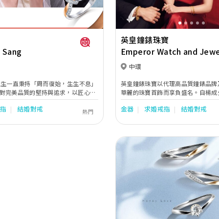
英皇鐘錶珠寶
 Sang
Emperor Watch and Jewe
中環
生生一直秉持「周而復始，生生不息」
英皇鐘錶珠寶以代理高品質鐘錶品牌
對完美品質的堅持與追求，以匠心獨
華麗的珠寶首飾而享負盛名。自楊成
造出糅合著典雅、優美、時尚及創意
年創立成安記錶行，英皇鐘錶珠寶一
戒指
結婚對戒
金器
求婚戒指
結婚對戒
，於不同場合全面迎合顧客的珠寶配
的精神。直至今日，此精神依然延續
熱門
生中的任何時刻，周生生珠寶總能巧
寶成為追求卓越，重視產品及服務質
中的大小里程，見證不同的情感故
Previous