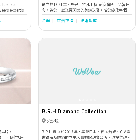
lers is a
創立於1971年，堅守「非凡工藝 潮流演繹」品牌理
Beers expertise
念，為您呈獻瑰麗閃爍的美鑽珠寶，陪您綻放每個動
 individuals
人時刻。
牌
金器
求婚戒指
結婚對戒
very, helping
ique to them.
Next
Previous
Next
B.R.H Diamond Collection
尖沙咀
珠寶品牌，
B.R.H 創立於2013年，專營日本．德國婚戒、GIA證
珍寶」。我們相
書鑽石及鑽飾的本地人氣婚嫁珠寶品牌，現提供超過