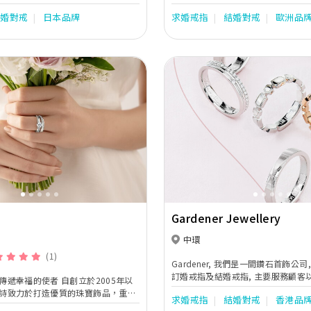
人打造屬於他們的故事，致力提供CP
信，愛情及戒指都是獨一無二的珍寶
結婚對戒
日本品牌
求婚戒指
結婚對戒
歐洲品
戒。
一樣永不衰落，直到無盡的永恆（Infi
Next
Previous
Gardener Jewellery
中環
(1)
Gardener, 我們昰一間鑽石首飾公司, 業務包括鑽石,
訂婚戒指及結婚戒指, 主要服務顧客
，傳遞幸福的使者 自創立於2005年以
我們提供高質素產品及服務, 同時Gar
亞立詩致力於打造優質的珠寶飾品，重視
求婚戒指
結婚對戒
香港品
示較簡約, 獨一與及時代感既設計再
鑽石紀念每個人生中優雅珍貴的時