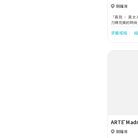
銅鑼灣
「真我 ‧ 真
力臻完美的時尚
求婚戒指
Previous
ARTĒ Madr
銅鑼灣