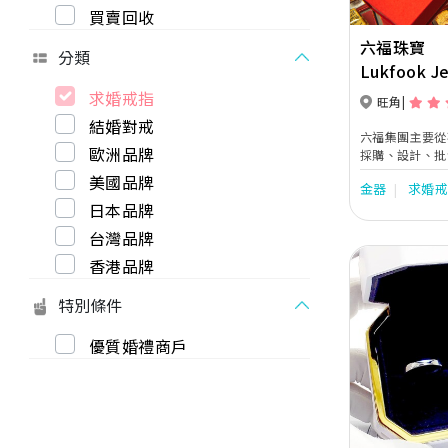
買賣回收
六福珠寶
分類
Lukfook Je
求婚戒指
旺角
結婚對戒
六福集團主要從
歐洲品牌
採購、設計、批
個國家及地區均
美國品牌
金器
求婚
物色新商機，以
日本品牌
業發展。
台灣品牌
香港品牌
特別條件
優質婚禮商戶
Previous