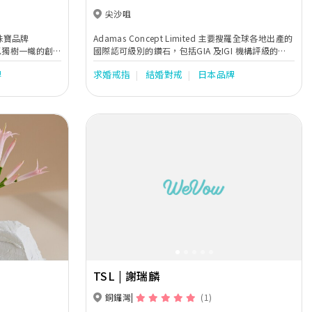
尖沙咀
級珠寶品牌
Adamas Concept Limited 主要搜羅全球各地出產的
，以獨樹一幟的創
國際認可級別的鑽石，包括GIA 及IGI 機構評級的鑽
計出多款獨一無
石。提供各類珠寶首飾設計及訂造服務 (求婚戒指,結
牌
求婚戒指
結婚對戒
日本品牌
婚對戒, 鑽石首飾等)。GIA鑽石鑑定師為您提供專業
意見，店裡還提供各類專業工具助顧客深入了解和認
識更多。以互動的形式真正了解顧客需要及找到最合
適的產品。優質品質遠低於零售品牌價錢。
Next
Previous
Next
TSL | 謝瑞麟
銅鑼灣
(1)