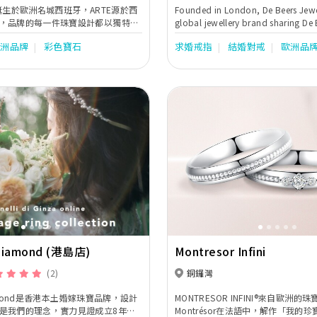
ID誕生於歐洲名城西班牙，ARTE源於西
Founded in London, De Beers Jewel
，品牌的每一件珠寶設計都以獨特創
global jewellery brand sharing De 
靈感，是對於萬物感知和交融的完美
as the Home of Diamonds to guide
歐洲品牌
彩色寶石
求婚戒指
結婚對戒
歐洲品
二的藝術品。
on their personal journey of disco
them find the diamond that is un
Next
Previous
 Diamond (港島店)
Montresor Infini
(2)
銅鑼灣
Diamond是香港本土婚嫁珠寶品牌，設計
MONTRESOR INFINI®️來自歐洲的
是我們的理念，實力見證成立8年，
Montrésor在法語中，解作「我的