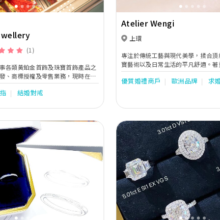
Atelier Wengi
wellery
上環
(1)
專注於傳統工藝與現代美學，揉合頂
寶藝術以及日常生活的平凡舒適。著
事各類黃鉑金首飾及珠寶首飾產品之
材質中的平衡藝術，以化繁為簡的角
發、商標授權及零售業務，現時在十
優質婚禮商戶
歐洲品牌
求
貌，用珠寶道出每一故事。
設有零售點。集團將繼續於國際市場
戒指
結婚對戒
配合「香港名牌 ‧ 國際演繹」之企
Next
Previous