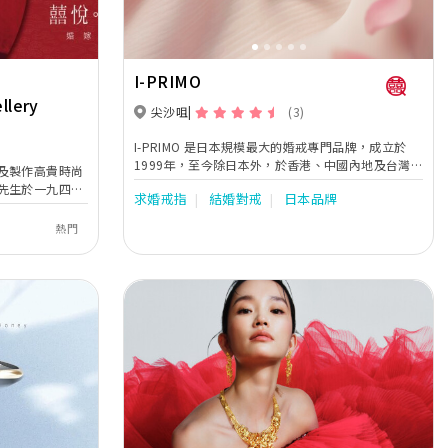
I-PRIMO
llery
尖沙咀
(3)
I-PRIMO 是日本規模最大的婚戒專門品牌，成立於
1999年，至今除日本外，於香港、中國內地及台灣均
及製作高貴時尚
設有專門店。獨有的「自由選配訂製服務」，是由專
先生於一九四二
求婚戒指
結婚對戒
日本品牌
業的諮詢師先瞭解新人對婚戒的喜好和預算，提供豐
直秉持精益求精
富戒台款式以及多元優質的裸鑽挑選，從中選擇出符
，令英皇鐘錶珠
熱門
合兩位的理想組合後，由日本的專業工匠為二人精心
素的保證。
訂製出世上獨一無二專屬Only One婚戒。150款的戒
款中，包含神話及星座故事的幸福寓意，祝福著互許
終身的愛侶們，永遠幸福甜蜜。秉持日本文化精神，
I-PRIMO作為專門售賣婚戒的品牌，以「至高夢想、
無上幸福」為理念，將喜悅的瞬間化作永恆的記憶，
以最真誠專業的心為新人帶來舒適又美觀的婚戒，與
顧客們一同見證他們最幸福和甜蜜的時刻。
Next
Previous
Next