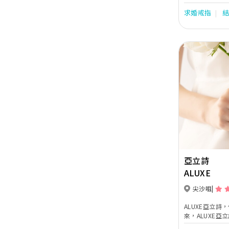
為超過5千對新
求婚戒指
值最高的完美婚
Previous
亞立詩
ALUXE
尖沙咀
ALUXE亞立詩
來，ALUXE
每位顧客，透過