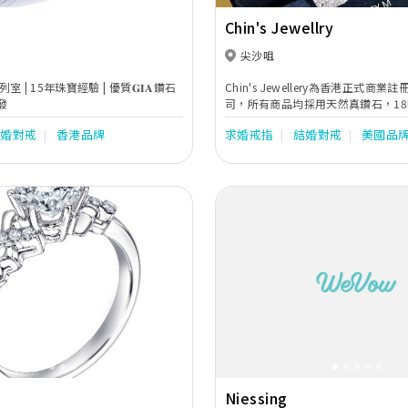
Chin's Jewellry
尖沙咀
| 15年珠寶經驗 | 優質𝐆𝐈𝐀鑽石
Chin's Jewellery為香港正式商
發
司，所有商品均採用天然真鑽石，18
工塲，保證一手貨源，真正批發價。
結婚對戒
香港品牌
求婚戒指
結婚對戒
美國品
批發或接洽代理。
Next
Previous
Niessing