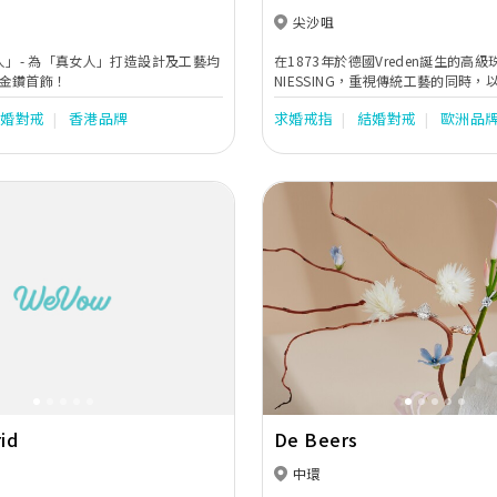
尖沙咀
女人」- 為「真女人」打造設計及工藝均
在1873年於德國Vreden誕生的高
金鑽首飾！
NIESSING，重視傳統工藝的同時
新理念，從黃金、鉑金至珠寶鑽石設
結婚對戒
香港品牌
求婚戒指
結婚對戒
歐洲品
二的訂婚戒指及訂製婚戒。
Next
Previous
id
De Beers
中環