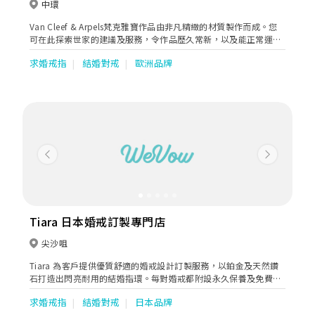
中環
Van Cleef & Arpels梵克雅寶作品由非凡精緻的材質製作而成。您
可在此探索世家的建議及服務，令作品歷久常新，以及能正常運
作。
求婚戒指
結婚對戒
歐洲品牌
Previous
Next
Tiara 日本婚戒訂製專門店
尖沙咀
Tiara 為客戶提供優質舒適的婚戒設計訂製服務，以鉑金及天然鑽
石打造出閃亮耐用的結婚指環。每對婚戒都附設永久保養及免費清
洗服務，並提供個性化的刻字服務。
求婚戒指
結婚對戒
日本品牌