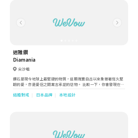
Previous
Next
迷雅鑽
Diamania
尖沙咀
鑽石是現今地球上最堅硬的物質，這顆瑰寶自古以來象徵著恆久堅
韌的愛，亦是愛侶之間寓言承諾的信物。 比較一下，你會發現在
Diamania迷雅鑽的鑽石價格極具吸引力。創立於2013年的迷雅
結婚對戒
日本品牌
本地設計
鑽，是紮根香港多年的鑽石樓上鋪，作為經驗豐富的鑽石批發專
家，我們致力為客人提供優質、最實惠的鑽石及鑽戒。打破傳統鑽
石營銷模式，價格明顯較一般鑽石樓上鋪更低，能以最實惠、合理
的價錢讓客人覓得心頭好。