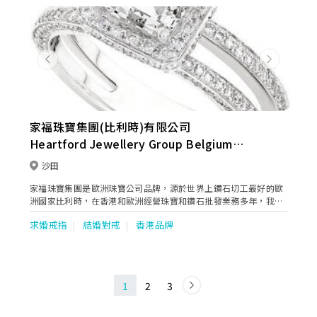
Previous
Next
家福珠寶集團(比利時)有限公司
Heartford Jewellery Group Belgium
Limited
沙田
家福珠寶集團是歐洲珠寶公司品牌，源於世界上鑽石切工最好的歐
洲國家比利時，在香港和歐洲經營珠寶和鑽石批發業務多年，我們
的產品暢銷歐美亞各國珠寶商，我們出眾的產品設計和工藝細膩的
求婚戒指
結婚對戒
香港品牌
高品質珠寶得到世界各地珠寶商和顧客的一致好評，是行業內最有
價格競爭優勢裸鑽和珠寶批發商之一，我們直接從南非鑽石礦場和
珠寶廠家採購大批量鑽石，翡翠，珍珠，藍寶石和紅寶石等珠寶，
我們庫存擁有大量國際認証的裸鑽（GIA, HRD, IGI証書等）。
1
2
3