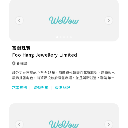
Previous
Next
富衡珠寶
Foo Hang Jewellery Limited
銅鑼灣
該公司在市場屹立至今75年，隨着時代轉變而革新轉型，逐漸淡出
鑽飾批發角色，將資源投放於零售市場，並且與時並進，聘請年輕
珠寶設計師設計時尚鑽飾，專攻零售客戶，為品牌注入新動力，延
求婚戒指
結婚對戒
香港品牌
續不老的傳說。
Previous
Next