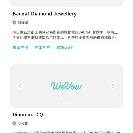
Baunat Diamond Jewellery
銅鑼灣
來自鑽石之都比利時安特衛普的珠寶電商BAUNAT寶歐娜，以精工
性價比鑽石求婚戒指為主打產品，只選用優質天然的鑽石和貴金
屬，以歐洲傳統手工藝再配合最新科技，精雕細琢打造出優質的鑽
求婚戒指
結婚對戒
歐洲品牌
石首飾，產品更獲鑽石行業內著名的實驗室認證，可見其品質之
高。
Previous
Next
Diamond ICQ
尖沙咀
Diamond ICQ是全港最大的珠寶首飾平台，打破傳統行業限制，首