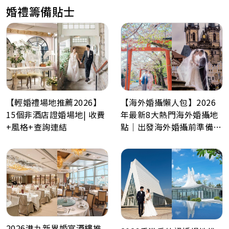
婚禮籌備貼士
【輕婚禮場地推薦2026】
【海外婚攝懶人包】2026
15個非酒店證婚場地| 收費
年最新8大熱門海外婚攝地
+風格+查詢連結
點｜出發海外婚攝前準備事
項
2026港九新界婚宴酒樓推