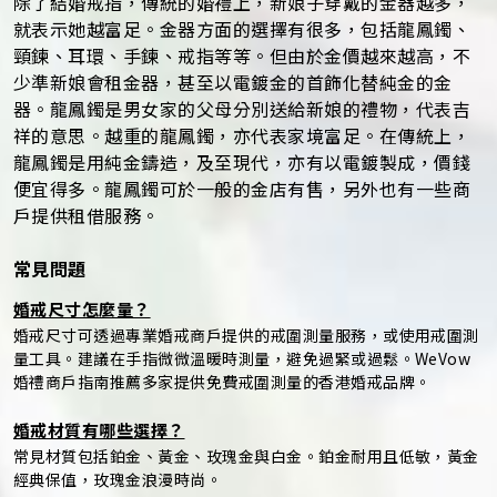
除了結婚戒指，傳統的婚禮上，新娘子穿戴的金器越多，
就表示她越富足。金器方面的選擇有很多，包括龍鳳鐲、
頸鍊、耳環、手鍊、戒指等等。但由於金價越來越高，不
少準新娘會租金器，甚至以電鍍金的首飾化替純金的金
器。龍鳳鐲是男女家的父母分別送給新娘的禮物，代表吉
祥的意思。越重的龍鳳鐲，亦代表家境富足。在傳統上，
龍鳳鐲是用純金鑄造，及至現代，亦有以電鍍製成，價錢
便宜得多。龍鳳鐲可於一般的金店有售，另外也有一些商
戶提供租借服務。
常見問題
婚戒尺寸怎麼量？
婚戒尺寸可透過專業婚戒商戶提供的戒圍測量服務，或使用戒圍測
量工具。建議在手指微微溫暖時測量，避免過緊或過鬆。WeVow
婚禮商戶指南推薦多家提供免費戒圍測量的香港婚戒品牌。
婚戒材質有哪些選擇？
常見材質包括鉑金、黃金、玫瑰金與白金。鉑金耐用且低敏，黃金
經典保值，玫瑰金浪漫時尚。