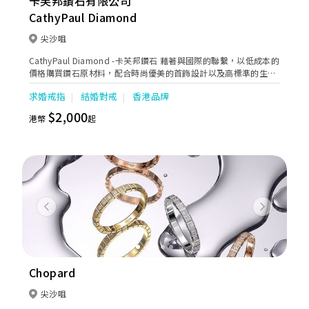
卡芙邦鑽石有限公司
CathyPaul Diamond
尖沙咀
CathyPaul Diamond -卡芙邦鑽石 藉著與國際的聯繫，以低成本的
價格購買鑽石原材料，配合時尚優美的首飾設計以及高標準的生
產，製作出多款性價比極高、閃爍動人的珠寶首飾，實行O2O 營銷
求婚戒指
結婚對戒
香港品牌
模式，線上營銷線下購買，減低昂貴的店鋪租金，令消費者更能夠
直接受惠，並同時享有高品質的售後保証。
$2,000
港幣
起
Previous
Next
Chopard
尖沙咀