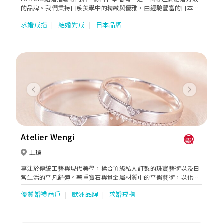
的品牌。我們秉持日系美學中的精緻與優雅，由經驗豐富的日本工
匠親手打造每一對專屬於戀人的婚戒。 在FUTAGO，每一枚戒指，
求婚戒指
結婚對戒
日本品牌
都是設計、工藝與品質三者完美融合的結晶。我們堅持採用內圓設
計，讓戒指在手指上滑順服貼，帶來如肌膚般自然的佩戴感受。無
論是線條上的細膩拿捏，還是鑽石的精準鑲嵌，皆出自職人對細節
的極致執著與對真愛的敬意。 如有需要，可透過WeVow或
WhatsApp 96694979預約到店！
Previous
Next
Atelier Wengi
上環
專注於傳統工藝與現代美學，揉合頂級私人訂製的珠寶藝術以及日
常生活的平凡舒適。著重寶石與貴金屬材質中的平衡藝術，以化繁
為簡的角度呈現珠寶的樣貌，用珠寶道出每一故事。
優質婚禮商戶
歐洲品牌
求婚戒指