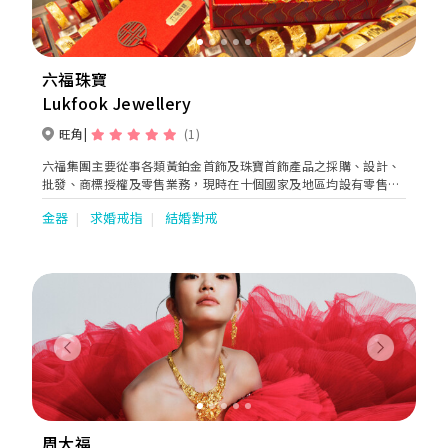
六福珠寶
Lukfook Jewellery
旺角
(1)
六福集團主要從事各類黃鉑金首飾及珠寶首飾產品之採購、設計、
批發、商標授權及零售業務，現時在十個國家及地區均設有零售
點。集團將繼續於國際市場物色新商機，以配合「香港名牌 ‧ 國
金器
求婚戒指
結婚對戒
際演繹」之企業發展。
Previous
Next
周大福