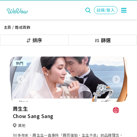
註冊/登入
主頁
/
婚戒首飾
排序
篩選
熱門
Previous
Next
周生生
Chow Sang Sang
其他
90多年來，周生生一直秉持「周而復始，生生不息」的品牌理念，