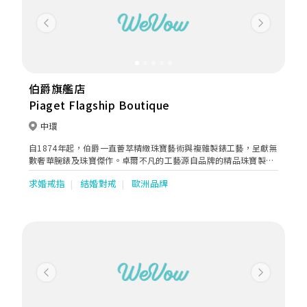
Previous
Next
伯爵旗艦店
Piaget Flagship Boutique
中環
自1874年起，伯爵一直薈萃精緻珠寶藝術與複雜製錶工藝，呈獻無
數奢華腕錶及珠寶傑作。卓爾不凡的工藝源自品牌的精品珠寶製作
奧秘。伯爵工作坊匯聚近100種工藝，成就點綴鑽石、藍寶石、紅
求婚戒指
結婚對戒
歐洲品牌
寶石和祖母綠的璀璨傑作。伯爵高級珠寶彰顯真摯情感，為佩戴者
帶來無限喜悅。
Previous
Next