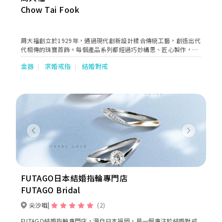
Chow Tai Fook
周大福創立於1929年，通過現代創新設計糅合傳統工藝，創造出代
代相傳的珠寶首飾。每個產品系列都經過巧妙構思、匠心製作，旨
在述說不同顧客的故事，慶祝他們生命中每個特別時刻，陪伴每一
金器
求婚戒指
結婚對戒
代的顧客一同成長。
Previous
Next
FUTAGO日本結婚指輪專門店
FUTAGO Bridal
尖沙咀
(2)
FUTAGO結婚指輪專門店，源自日本福岡，是一個專注於結婚對戒