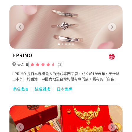
Previous
Next
I-PRIMO
尖沙咀
(3)
I-PRIMO 是日本規模最大的婚戒專門品牌，成立於1999年，至今除
日本外，於香港、中國內地及台灣均設有專門店。獨有的「自由選
配訂製服務」，是由專業的諮詢師先瞭解新人對婚戒的喜好和預
求婚戒指
結婚對戒
日本品牌
算，提供豐富戒台款式以及多元優質的裸鑽挑選，從中選擇出符合
兩位的理想組合後，由日本的專業工匠為二人精心訂製出世上獨一
無二專屬Only One婚戒。150款的戒款中，包含神話及星座故事的
幸福寓意，祝福著互許終身的愛侶們，永遠幸福甜蜜。秉持日本文
化精神，I-PRIMO作為專門售賣婚戒的品牌，以「至高夢想、無上
幸福」為理念，將喜悅的瞬間化作永恆的記憶，以最真誠專業的心
為新人帶來舒適又美觀的婚戒，與顧客們一同見證他們最幸福和甜
蜜的時刻。
Previous
Next