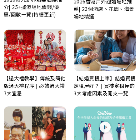
2026香港戶外證婚場地推
介| 25+擺酒場地價錢/優
薦| 23個酒店、花園、海景
惠/圍數一覽(持續更新)
場地精選
【過大禮教學】傳統及簡化
【結婚買樓上車】結婚買樓
版過大禮程序 | 必讀過大禮
定租屋好？ | 買樓定租屋的
7大宜忌
3大考慮因素及開支一覽