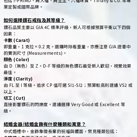
包括 I-PRIMO、周大福、周生生、六福珠寶、Tiffany & Co. 等專
業定製或國際品牌。
如何選擇鑽石戒指及其等級？
鑽石品質主要以 GIA 4C 標準評級，新人可根據預算平衡以下四個
因素：
卡數 (Carat)
即重量，1 克拉 = 0.2 克。選購時除看重量，亦應注意 GIA 證書中
的實測尺寸 (Measurements)。
顏色 (Color)
由 D（無色）至 Z。D-F 等級的無色鑽石最受新人歡迎，視覺效果
最佳。
淨度 (Clarity)
由 FL 至 I 等級。追求 CP 值可選 SI1-SI2；預算較高則建議 VS2 或
以上。
切工 (Cut)
直接影響鑽石的閃爍度。建議選擇 Very Good 或 Excellent 等
級。
結婚金器/結婚金飾有什麼種類和寓意？
中式婚禮中，金飾象徵長輩的祝福與體面，常見種類包括：