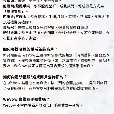
金豬牌
：象徵百子千孫、多子多福。
龍鳳鈪/龍鳳手鐲
：象徵龍鳳呈祥、成雙成對，傳統佩戴方式為
「左龍右鳳」。
四飾金/五飾金
：包含頸鏈、手鐲/手鏈、耳環、戒指等，是過大禮
及婚禮常見禮贈。
金后冠
：象徵母親對女兒的祝福，適合搭配裙褂造型。
新郎金器
：包含金戒指、金頸鏈、金條或金幣。女家亦可贈送「金
石榴」寓意多子多福。
如何尋找合適的婚戒首飾商戶？
你只需要在 WeVow 上選擇你想尋找的類別（時尚首飾、金器及珠
寶首飾），然後選擇戒指分類（如：求婚戒指、結婚對戒）或品牌
要求，WeVow 就可以篩選出符合要求的優質婚禮商戶。
如何向婚紗禮服/婚戒商戶查詢預約？
在 WeVow 點選心水商戶後，按「預約會面/查詢」，提供到店日
子及聯絡資料，商戶會以電郵或電話與你聯絡並提供報價。
WeVow 會收取手續費嗎？
WeVow 不會向準新人收取任何手續費或平台費。