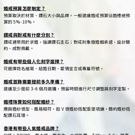
婚戒預算怎麼制定？
預算取決於材質、鑽石大小與品牌。一般建議婚戒預算佔婚禮總預
算的 5%-10%。
鑽戒與對戒有什麼分別？
鑽戒通常用於求婚，強調鑽石主石；對戒則象徵婚姻承諾，設計簡
約、成對佩戴。
婚戒有哪些個人化刻字選擇？
可選擇姓名縮寫、結婚日期、愛情宣言或專屬符號。
婚戒首飾需要提前多久準備？
建議至少提前 3-6 個月選購，預留時間進行尺寸調整與刻字定製。
婚禮珠寶如何搭配婚紗？
應與婚紗領型、風格相符，如 V 領婚紗搭配垂墜項鍊，簡約婚紗搭
配鑽石耳環。
香港有哪些人氣婚戒品牌？