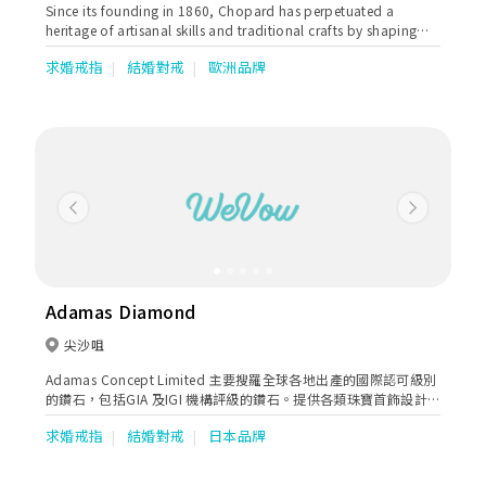
Since its founding in 1860, Chopard has perpetuated a
heritage of artisanal skills and traditional crafts by shaping
Contemporary and Ethical creations synonymous with
求婚戒指
結婚對戒
歐洲品牌
Emotions. Guided by a resolutely positive vision of life, the
Maison celebrates the precious moments of accomplished
men and women.
Previous
Next
Adamas Diamond
尖沙咀
Adamas Concept Limited 主要搜羅全球各地出產的國際認可級別
的鑽石，包括GIA 及IGI 機構評級的鑽石。提供各類珠寶首飾設計
及訂造服務 (求婚戒指,結婚對戒, 鑽石首飾等)。GIA鑽石鑑定師為
求婚戒指
結婚對戒
日本品牌
您提供專業意見，店裡還提供各類專業工具助顧客深入了解和認識
更多。以互動的形式真正了解顧客需要及找到最合適的產品。優質
品質遠低於零售品牌價錢。