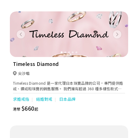
Previous
Next
Timeless Diamond
尖沙咀
Timeless Diamond 是一家代理日本珠寶品牌的公司，專門提供婚
戒、鑽戒和珠寶的銷售服務。 我們擁有超過 360 種多樣性款式的
婚戒和求婚戒托，其中包括代理了 13 個日本品牌的產品，公司一
求婚戒指
結婚對戒
日本品牌
直以來的宗旨都是以合理的價錢為世界各地的客戶提供專業和貼心
的訂製和承接各類首飾設計、加工鑲嵌並承諾永久的保養服務。
$660
港幣
起