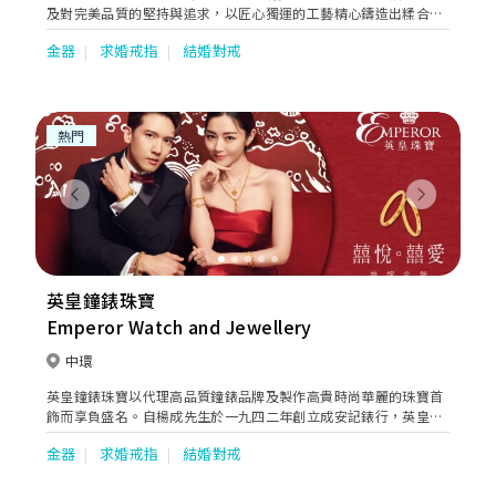
及對完美品質的堅持與追求，以匠心獨運的工藝精心鑄造出糅合著
典雅、優美、時尚及創意元素的珠寶作品，於不同場合全面迎合顧
金器
求婚戒指
結婚對戒
客的珠寶配襯需求，無論人生中的任何時刻，周生生珠寶總能巧妙
地串聯起生命中的大小里程，見證不同的情感故事。
熱門
Previous
Next
英皇鐘錶珠寶
Emperor Watch and Jewellery
中環
英皇鐘錶珠寶以代理高品質鐘錶品牌及製作高貴時尚華麗的珠寶首
飾而享負盛名。自楊成先生於一九四二年創立成安記錶行，英皇鐘
錶珠寶一直秉持精益求精的精神。直至今日，此精神依然延續，令
金器
求婚戒指
結婚對戒
英皇鐘錶珠寶成為追求卓越，重視產品及服務質素的保證。