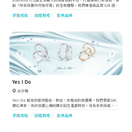
創「所有珠寶均可租可買」的全新體驗。我們專營高品質 GIA 證書
鑽石及相關婚禮珠寶，並顛覆傳統推出高級天然真鑽租借服務。無
求婚戒指
結婚對戒
香港品牌
論是出門裙褂首飾、神聖證婚白紗配飾，還是奢華晚宴大排鑽套
裝，新娘均可在這裡以極致性價比租借或購買。平台更備有專屬手
機 App，讓準新人一鍵輕鬆預約心水首飾，並由尖沙咀旗艦店的專
業珠寶顧問提供一對一尊貴試戴與選購服務，助妳完美圓夢，成為
大日子中最閃耀的高質感新娘！ 📍 聯絡我們（歡迎預約門市試
戴） 官方網站：Diamond ICQ 官方網站 旗艦店地址：尖沙咀堪富
利士道 9A 地舖（尖沙咀站步行 1 分鐘） 營業時間：每日 11:00 –
20:00 致電查詢：+852 2234 5929 WhatsApp 預約專線：+852
Previous
Next
6477 0077
Yes I Do
尖沙咀
Yes I Do 做為你提供婚戒，對戒，求婚戒的新選擇。我們更是GIA
鑽石專家，為你挑選心儀的鑽石紀念重要時刻。另有多款吊咀、耳
環，手鐲、手鏈及頸鏈，種類繁多，歡迎預約𦲷臨鑑賞，免費報
求婚戒指
結婚對戒
香港品牌
價！