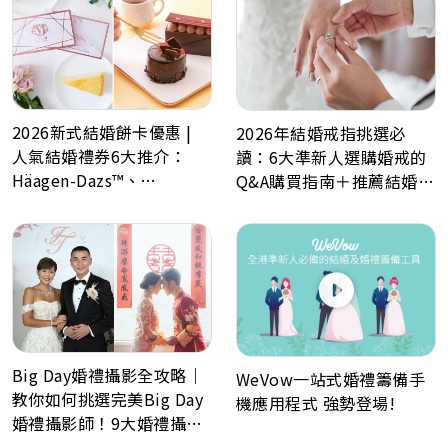
2026新式結婚餅卡優惠 |
2026年結婚戒指挑選必
人氣結婚禮券6大推介：
讀：6大準新人選購婚戒的
Häagen-Dazs™、
Q&A購買指南＋推薦結婚戒
GODIVA、Lady M、Paul
指品牌
Lafayet、Lucullus 龍島
Big Day婚禮攝影全攻略｜
WeVow一站式婚禮籌備手
教你如何挑選完美Big Day
機應用程式 強勢登場!
婚禮攝影師！9大婚禮攝影
最常見問題Q&A