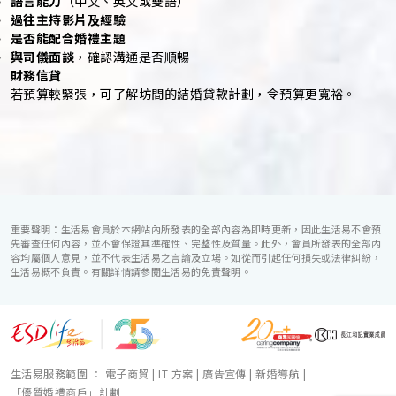
語言能力
（中文、英文或雙語）
過往主持影片及經驗
是否能配合婚禮主題
與司儀面談
，確認溝通是否順暢
財務信貸
若預算較緊張，可了解坊間的結婚貸款計劃，令預算更寬裕。
重要聲明：生活易會員於本網站內所發表的全部內容為即時更新，因此生活易不會預
先審查任何內容，並不會保證其準確性、完整性及質量。此外，會員所發表的全部內
容均屬個人意見，並不代表生活易之言論及立場。如從而引起任何損失或法律糾紛，
生活易概不負責。有關詳情請參閱生活易的免責聲明。
生活易服務範圍 ：
電子商貿
|
IT 方案
|
廣告宣傳
|
新婚導航
|
「優質婚禮商戶」計劃