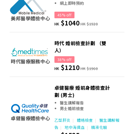
網上即時預約
45% off
美邦醫學體檢中心
$1040
HK
HK
$1920
時代 婚前檢查計劃 （雙
人）
38% off
時代醫療服務中心
$1210
HK
HK
$1960
卓健醫療 婚前身體檢查計
劃 (男士)
醫生講解報告
男士婚前檢查
卓健醫療體檢中心
乙型肝炎
體格檢查
醫生講解報
告
地中海貧血
精液化驗