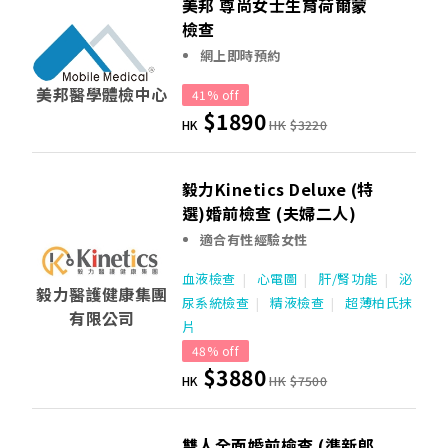
美邦 尊尚女士生育荷爾蒙
檢查
網上即時預約
美邦醫學體檢中心
41% off
$1890
HK
HK
$3220
毅力Kinetics Deluxe (特
選)婚前檢查 (夫婦二人)
適合有性經驗女性
血液檢查
心電圖
肝/腎功能
泌
毅力醫護健康集團
尿系統檢查
精液檢查
超薄柏氏抹
有限公司
片
48% off
$3880
HK
HK
$7500
雙人全面婚前檢查 (準新郎