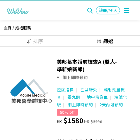
註冊/登入
主頁
/
婚禮服務
排序
篩選
美邦基本婚前檢查A (雙人-
準新娘新郎)
網上即時預約
癌症指標
乙型肝炎
輻射劑量檢
查
睪丸酮
地中海貧血
精液化
美邦醫學體檢中心
驗
網上即時預約
2天內可預約
50% off
$1580
HK
HK
$3200