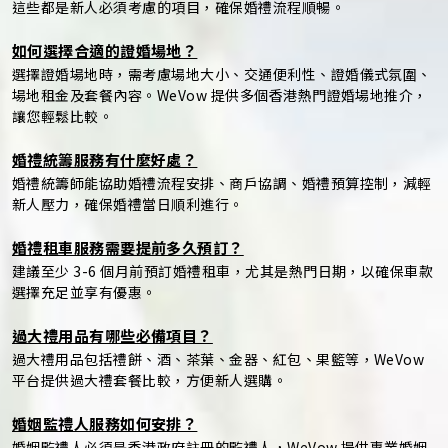
這些都是新人必須考慮的項目，確保婚禮流程順暢。
如何選擇合適的證婚場地？
選擇證婚場地時，需考慮場地大小、交通便利性、證婚儀式氛圍、
場地租金及套餐內容。WeVow 提供多個香港熱門證婚場地推介，
讓您輕鬆比較。
婚禮統籌服務有什麼好處？
婚禮統籌師能協助婚禮流程安排、商戶協調、婚禮預算控制，減輕
新人壓力，確保婚禮當日順利進行。
婚禮租車服務需要提前多久預訂？
建議至少 3-6 個月前預訂婚禮租車，尤其是熱門日期，以確保車款
選擇充足並享有優惠。
過大禮用品有哪些必備項目？
過大禮用品包括禮餅、酒、茶葉、金器、紅包、果籃等，WeVow
平台提供過大禮套餐比較，方便新人選購。
婚姻監禮人服務如何安排？
婚姻監禮人必須是香港政府註冊的監禮人，WeVow 提供專業婚姻