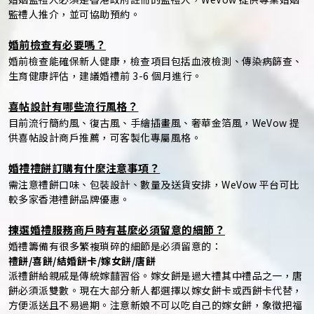
監禮人推介，並可協助預約。
婚前檢查有必要嗎？
婚前檢查能確保新人健康，檢查項目包括血液檢測、傳染病篩查、
生育健康評估，建議婚禮前 3-6 個月進行。
喜帖設計有哪些流行風格？
目前流行簡約風、復古風、手繪插畫風、奢華金箔風，WeVow 提
供喜帖設計商戶推薦，可客製化專屬風格。
婚禮禮餅訂購有什麼注意事項？
需注意禮餅口味、包裝設計、數量及送貨安排，WeVow 平台可比
較多家香港禮餅品牌優惠。
揀選婚禮服務商戶時有甚麼必須留意的細節？
婚禮籌備有很多繁複瑣碎的細節是必須留意的：
禮餅/喜餅/結婚餅卡/嫁女餅/唐餅
派禮餅給親戚是傳統嫁囍習俗。嫁女餅是過大禮其中禮品之一，唐
餅必須派雙數。現在大部分新人都選擇以嫁女餅卡或西餅卡代替，
方便派送且不易過期。注意新娘不可以吃自己的嫁女餅，象徵把福