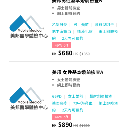
美邦男性基本婚前檢查B
男士婚前檢查
網上即時預約
乙型肝炎
男士婚前
類猴型因子
地中海貧血
精液化驗
網上即時預
美邦醫學體檢中心
約
2天內可預約
49% off
$680
HK
HK
$1350
美邦 女性基本婚前檢查A
女士婚前檢查
網上即時預約
G6PD
女士婚前
輻射劑量檢查
德國麻疹
地中海貧血
網上即時預
美邦醫學體檢中心
約
2天內可預約
44% off
$890
HK
HK
$1600