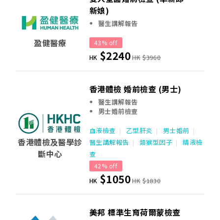
新娘)
醫生講解報告
盈健醫療
43% off
$2240
HK
HK
$3960
香港體檢 婚前檢查 (男士)
醫生講解報告
男士婚前檢查
血液檢查
乙型肝炎
男士婚前
香港體檢及醫學診
醫生講解報告
類猴型因子
精液檢
斷中心
查
42% off
$1050
HK
HK
$1830
美邦 標準生育荷爾蒙檢查