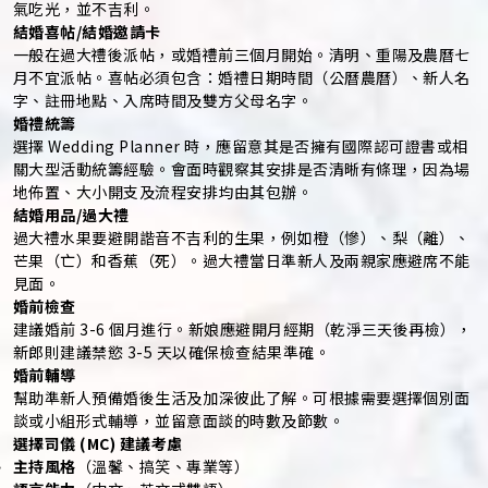
氣吃光，並不吉利。
結婚喜帖/結婚邀請卡
一般在過大禮後派帖，或婚禮前三個月開始。清明、重陽及農曆七
月不宜派帖。喜帖必須包含：婚禮日期時間（公曆農曆）、新人名
字、註冊地點、入席時間及雙方父母名字。
婚禮統籌
選擇 Wedding Planner 時，應留意其是否擁有國際認可證書或相
關大型活動統籌經驗。會面時觀察其安排是否清晰有條理，因為場
地佈置、大小開支及流程安排均由其包辦。
結婚用品/過大禮
過大禮水果要避開諧音不吉利的生果，例如橙（慘）、梨（離）、
芒果（亡）和香蕉（死）。過大禮當日準新人及兩親家應避席不能
見面。
婚前檢查
建議婚前 3-6 個月進行。新娘應避開月經期（乾淨三天後再檢），
新郎則建議禁慾 3-5 天以確保檢查結果準確。
婚前輔導
幫助準新人預備婚後生活及加深彼此了解。可根據需要選擇個別面
談或小組形式輔導，並留意面談的時數及節數。
選擇司儀 (MC) 建議考慮
主持風格
（溫馨、搞笑、專業等）