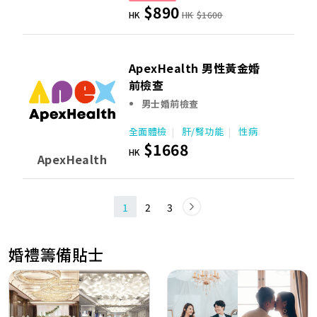
$890
HK
HK
$1600
ApexHealth 男性黃金婚
前檢查
男士婚前檢查
全面體檢
肝/腎功能
性病
$1668
HK
ApexHealth
1
2
3
婚禮籌備貼士