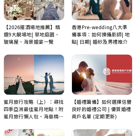
【2026擺酒場地推薦】精
香港Pre-wedding八大準
選9大靚場地| 草地庭園、
備事項：如何揀攝影師| 地
玻璃屋、海景婚宴一覽
點| 日期| 婚紗及男禮推介
蜜月旅行攻略（上）：尋找
【婚禮籌備】如何選擇信譽
四季亞洲最佳蜜月地點！附
良好的婚禮公司 | 優質婚禮
蜜月旅行懶人包、海島精選
商戶名單 (定期更新)
景點推薦！