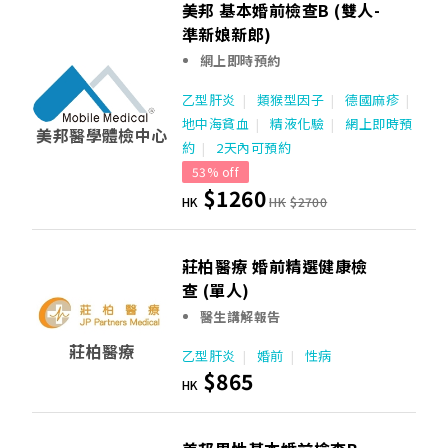
美邦 基本婚前檢查B (雙人-
準新娘新郎)
網上即時預約
乙型肝炎
類猴型因子
德國麻疹
地中海貧血
精液化驗
網上即時預
美邦醫學體檢中心
約
2天內可預約
53% off
$1260
HK
HK
$2700
莊柏醫療 婚前精選健康檢
查 (單人)
醫生講解報告
莊柏醫療
乙型肝炎
婚前
性病
$865
HK