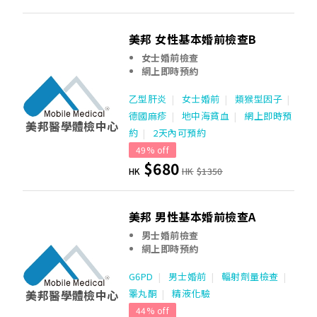
美邦 女性基本婚前檢查B
女士婚前檢查
網上即時預約
乙型肝炎
女士婚前
類猴型因子
德國麻疹
地中海貧血
網上即時預
美邦醫學體檢中心
約
2天內可預約
49% off
$680
HK
HK
$1350
美邦 男性基本婚前檢查A
男士婚前檢查
網上即時預約
G6PD
男士婚前
輻射劑量檢查
美邦醫學體檢中心
睪丸酮
精液化驗
44% off