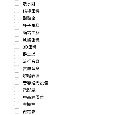
散水餅
婚禮蛋糕
甜點桌
杯子蛋糕
糖霜工藝
乳酪蛋糕
3D蛋糕
爵士樂
流行音樂
古典音樂
歌唱表演
音響燈光設備
電影感
中高端價位
非擺拍
微電影