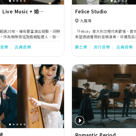
| Live Music + 婚姻
Felice Studio
九龍灣
超過20年，擁有豐富演出經驗，同時
「Felice」意大利文裡代表歡愉、
。作為樂隊領班及婚姻監禮人，我將
希望透過優質的音樂演奏、司儀及各
細商量所有音樂及婚禮安排，確保你
您帶來一個與別不同的婚宴。
行音樂
古典音樂
爵士樂
流行音樂
古典音樂
一個溫馨及難忘的大日子。期待與你
的婚禮！
Next
琴
Romantic Period