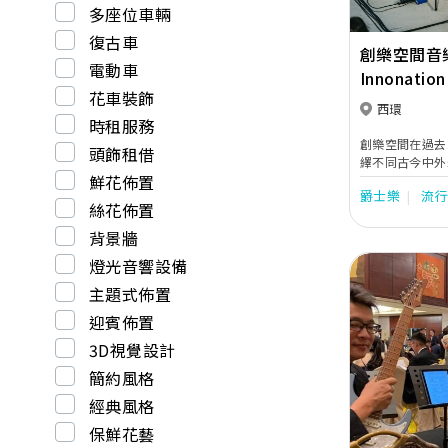
多座位車輛
復古車
創樂空間音
電動車
Innonation
花車裝飾
西環
時租服務
創樂空間在過去
頭飾租借
繹不同古今中外
鮮花佈置
典宮廷音樂、跳
爵士樂
流
等，都由我們的
絲花佈置
最浪漫和合適的
背景牆
燈光音響設備
主題式佈置
迎賓佈置
3D視覺設計
Previous
簡約風格
經典風格
保鮮花藝