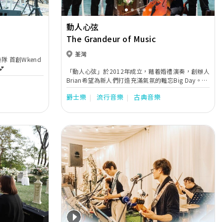
動人心弦
The Grandeur of Music
荃灣
隊 首創Wkend

「動人心弦」於2012年成立，藉着婚禮演奏，創辦人
Brian希望為新人們打造充滿氣氛的難忘Big Day。他
對專業編曲及完善音響的堅持，絶對能為新人帶來富
爵士樂
流行音樂
古典音樂
感染力的音樂。
Next
Previous
Next