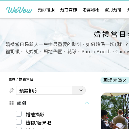
婚紗禮服
婚戒首飾
婚宴場地
蜜月婚禮
婚禮當日
婚禮當日是新人一生中最重要的時刻，如何確保一切順利？
禮司儀、大妗姐、場地佈置、花球、Photo Booth、Ca
主頁
/
婚禮當日
現場表演
×
類別
婚禮攝影
禮物/糖果吧
Previous