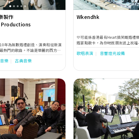
樂製作
Wkendhk
 Productions
💛可能係香港最有Heart搞笑嘅婚禮樂
婚宴點歌卡，為你哋既朋友送上祝福
10年為無數婚禮創造、演奏和從新演
最熱門的歌曲。不論是華麗的西方古
歌唱表演
音響燈光設備
脫的爵士搖擺樂、澎湃的流行情歌
行音樂
古典音樂
專業團隊細心安排和演繹，務求營造
氣氛，讓婚禮更有聲有色。
Next
Previous