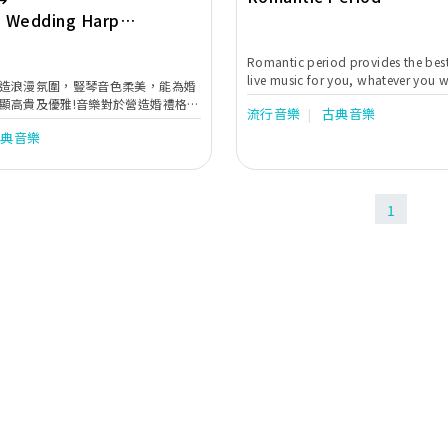
 Wedding Harp
Romantic period provides the best
live music for you, whatever you 
造浪漫氛圍，豎琴音色柔美，能為婚
weddings or relax moment. Roman
顯高貴及優雅!音樂對於營造婚禮格調
流行音樂
古典音樂
provide one of the best Wedding i
想呈現優雅高貴的氣氛，豎琴演奏可
music in Hong Kong. We also provi
古典音樂
。想塑造與眾不同的婚禮？不如為婚
Company Annual Dinner, Anniversa
琴音樂，以提升婚禮格調！ 香港婚
Launch, Private Event, Public Even
宴會提供現場豎琴音樂，包括獨奏，
Business meal.
奏至四重奏。所有樂手均本地或海外
1
修專屬樂器演奏畢業及管弦樂團樂