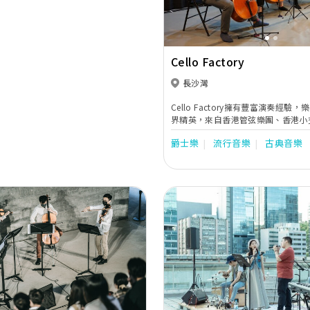
Cello Factory
長沙灣
Cello Factory擁有豐富演奏經驗
界精英，來自香港管弦樂團、香港小
室樂團等知名樂團，一般由獨奏至4
爵士樂
流行音樂
古典音樂
重奏；音樂類型廣泛，能演奏古典音
流行曲。新人們可按喜好選擇特別的
琴、長笛、色士風、管風琴等。
Next
Previous