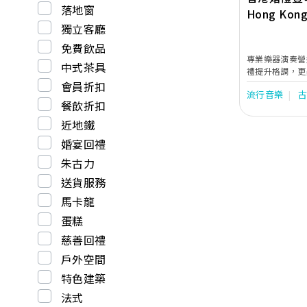
落地窗
Hong Kong
獨立客廳
Music
免費飲品
專業樂器演奏營
中式茶具
禮提升格調，更
極為重要，若你
會員折扣
流行音樂
說是最適合不過
餐飲折扣
禮中加入柔美的豎
禮豎琴為婚禮及
近地鐵
弦樂及管樂二重
婚宴回禮
大學音樂系專主
手。
朱古力
送貨服務
馬卡龍
蛋糕
慈善回禮
戶外空間
特色建築
法式