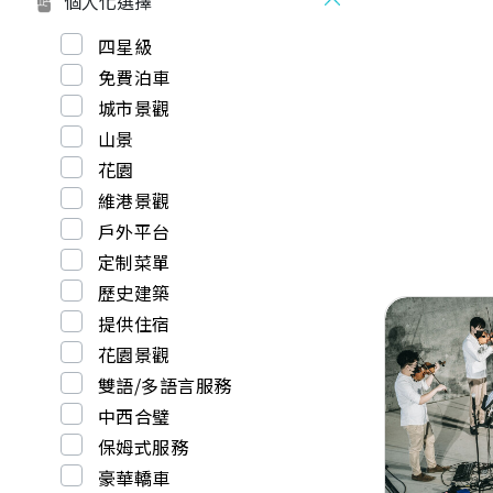
個人化選擇
四星級
免費泊車
城市景觀
山景
花園
維港景觀
戶外平台
定制菜單
歷史建築
提供住宿
花園景觀
雙語/多語言服務
中西合璧
Previous
保姆式服務
豪華轎車