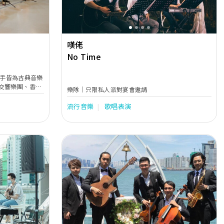
嘆佬
No Time
，樂手皆為古典音樂
交響樂團、香港
樂隊｜只限私人派對宴會邀請
人組成的弦樂四
樂、爵士樂以至
流行音樂
歌唱表演
樂器，例如豎
Next
Previous
Next