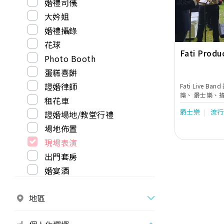
婚禮司儀
大妗姐
婚禮攝錄
花球
Fati Produ
Photo Booth
蛋糕喜餅
證婚律師
Fati Live
樂、 爵士樂、
租花車
我們的古典及爵
爵士樂
流
證婚場地/教堂行禮
洲國家，成為各
樂隊並作超過5
場地佈置
出。
現場表演
出門套房
婚宴酒
地區