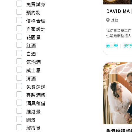
免費試身
DAVID MA 
預約制
監禮人
價格合理
其他
自家設計
我從事音樂工作
也是婚姻監禮人
花園景
會親自與新人詳
紅酒
爵士樂
流
們可以安心享受
們一起安排你們
白酒
氣泡酒
威士忌
清酒
免費運送
客製酒標
Previous
酒具租借
維港景
園景
城市景
香港婚禮豎