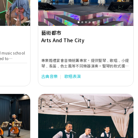
藝術都市
Arts And The City
d music school
ed to
專業婚禮宴會音樂統籌專家，提供豎琴﹑歌唱﹑小提
 our society.
琴﹑長笛﹑色士風等不同樂器演奏。豎琴的款式選擇
d a memorable
居多，能因應不同場合的需要配搭不同的豎琴，為你
than our live
古典音樂
歌唱表演
的婚禮伴隨最完美的奏樂。想了解詳情，歡迎
ional
Whatsapp或致電6980 9989或到網站
ance
www.artscity.com.hk查詢。
 Hong Kong, the
ertaining your
 with live
Next
Previous
Next