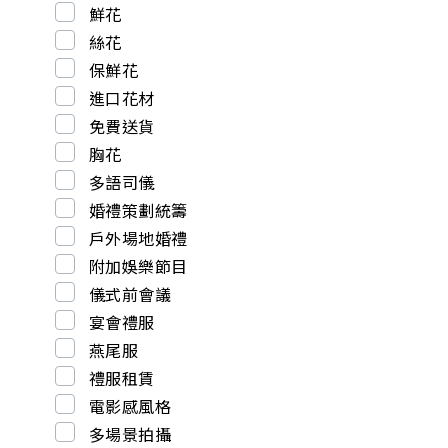
鮮花
絲花
保鮮花
進口花材
免費送貨
胸花
多語司儀
婚禮策劃統籌
戶外場地婚禮
附加娛樂節目
儀式前會議
宴會禮服
燕尾服
禮服租賃
電影感風格
多場景拍攝