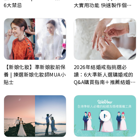
6大禁忌
大實用功能 快速製作個人
化喜帖、電子餅卡、婚禮倒
數日程表、預算表、婚禮商
戶一鍵查詢
2026年結婚戒指挑選必
【新娘化妝】準新娘妝前保
讀：6大準新人選購婚戒的
養 | 揀選新娘化妝師MUA小
Q&A購買指南＋推薦結婚戒
貼士
指品牌