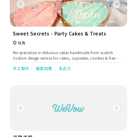
Previous
Next
Sweet Secrets - Party Cakes & Treats
旺角
We specialize in delicious cakes handmade from scratch.
Custom design service for cakes, cupcakes, cookies & free
from gluten egg dairy refine Sugar option.
手工製作
婚宴回禮
朱古力
Previous
Next