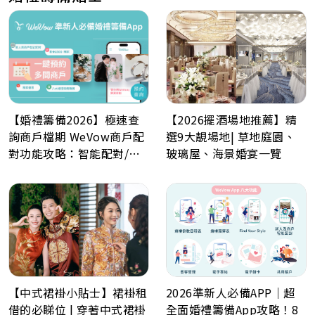
【婚禮籌備2026】極速查
【2026擺酒場地推薦】精
詢商戶檔期 WeVow商戶配
選9大靚場地| 草地庭園、
對功能攻略：智能配對/一
玻璃屋、海景婚宴一覽
分鐘預約多間商戶
【中式裙褂小貼士】裙褂租
2026準新人必備APP｜超
借的必睇位 | 穿著中式裙褂
全面婚禮籌備App攻略！8