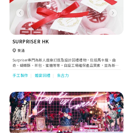
Previous
Next
SURPRISER HK
葵涌
Surpriser專門為新人度身訂造及設計回禮禮物，包括馬卡龍、曲
奇、蝴蝶酥、茶包、蜜糖等等。自設工場確保產品質素，並為新人
提供貼心的送貨服務，讓新人及賓客收到一份驚喜的心意。除此之
手工製作
婚宴回禮
朱古力
外，Surpriser亦為新人設計與眾不同的Candy Corner，讓賓客留
下美好回憶。
Previous
Next