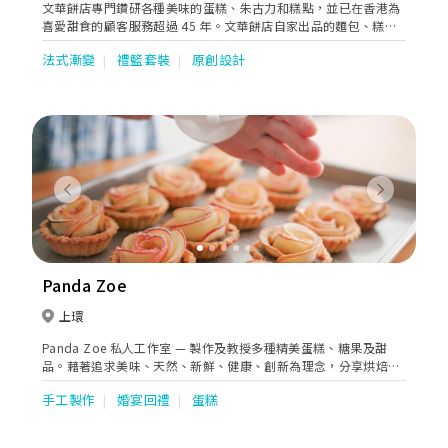
文華餅店專門鑽研各種美味的蛋糕、朱古力和糕點，並已在香港為
喜愛甜食的顧客服務超過 45 年。文華餅店自家出品的麵包、糕點
及精製蛋糕令人垂涎三尺，看起來仿似精緻雕塑。
法式漸變
禮籃套裝
原創設計
Previous
Next
Panda Zoe
上環
Panda Zoe 私人工作室 — 製作及教授多種精美蛋糕、糖果及甜
品。藉著追求美味、天然、新鮮、健康、創新為理念，分享烘焙的
樂趣給大家。
手工製作
婚宴回禮
蛋糕