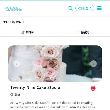
註冊/登入
主頁
/
婚禮當日
排序
篩選
Previous
Next
Twenty Nine Cake Studio
觀塘
At Twenty Nine Cake Studio, we are dedicated to creating
exquisite custom cakes and desserts with intricate designs and