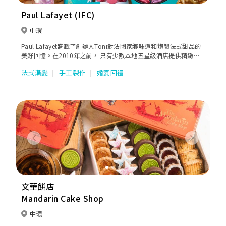
Paul Lafayet (IFC)
中環
Paul Lafayet盛載了創辦人Toni對法國家鄉味道和炮製法式甜品的
美好回憶。在2010年之前， 只有少數本地五星級酒店提供精緻法
式甜品。Toni看準這個契機，在香港展開法式甜品業務，令更多人
法式漸變
手工製作
婚宴回禮
欣賞到這種難能可貴的美點。
Previous
Next
文華餅店
Mandarin Cake Shop
中環