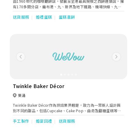
由1960年代的咖啡廳餅店，發展至全港最具規模之西餅連鎖店，擁
有170多間分店，遍布港、九、新界及地下鐵路、機場快線、九廣
鐵路沿線。美心西餅本著「用心為您 創新滋味」的概念，提供高質
送貨服務
婚禮蛋糕
蛋糕喜餅
素但大眾化價錢的產品。
Previous
Next
Twinkle Baker Décor
葵涌
Twinkle Baker Décor作為烘焙業界翹楚，致力為一眾新人設計與
別不同的甜品，包括Cupcake、Cake Pop、曲奇及翻糖蛋糕等
等。所有甜品均可按照新人的主題而度身訂製。除此之外，
手工製作
婚宴回禮
送貨服務
Twinkle還提供糖果桌佈置、禮券及回禮小禮物等服務，讓新人及
親友留下深刻回憶。