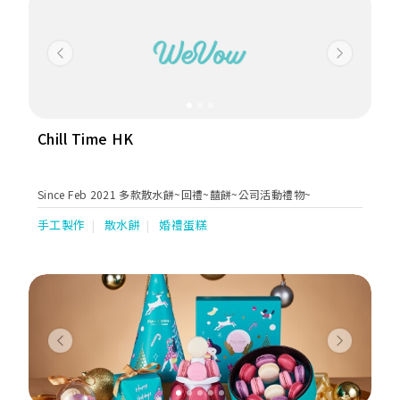
油忌廉加入法國果茸，忌廉果味突出而色澤自然：紅、橙、黃、
紫……；或配合日本宇治抺茶粉、日本芝麻醬、法國榛子醬、法國
開心果醬、天然雲尼拿油等天然優質的食材，NC Cupcake實無需
人造香精、人造色素呢！
Previous
Next
Chill Time HK
Since Feb 2021 多款散水餅~回禮~囍餅~公司活動禮物~
手工製作
散水餅
婚禮蛋糕
Previous
Next