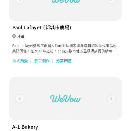
Previous
Next
Paul Lafayet (新城市廣場)
沙田
Paul Lafayet盛載了創辦人Toni對法國家鄉味道和炮製法式甜品的
美好回憶。在2010年之前， 只有少數本地五星級酒店提供精緻法
式甜品。Toni看準這個契機，在香港展開法式甜品業務，令更多人
法式漸變
手工製作
婚宴回禮
欣賞到這種難能可貴的美點。
Previous
Next
A-1 Bakery