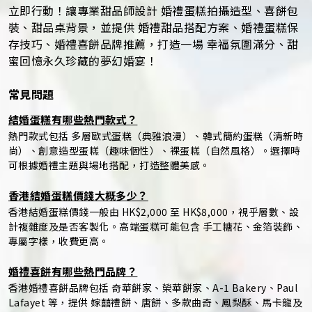
立即行動！讓專業甜品師設計 婚禮蛋糕拍攝造型、喜餅包
裝、甜品桌背景，並提供 婚禮甜品搭配方案、婚禮蛋糕保
存技巧、婚禮喜餅品牌推薦，打造一場 幸福氛圍滿分、甜
蜜回憶永久珍藏的夢幻婚宴！
常見問題
結婚蛋糕有哪些熱門款式？
熱門款式包括 多層歐式蛋糕（典雅浪漫）、韓式簡約蛋糕（清新時
尚）、創意造型蛋糕（趣味個性）、裸蛋糕（自然風格）。選擇時
可根據婚禮主題與場地搭配，打造整體美感。
香港結婚蛋糕價錢大概多少？
香港結婚蛋糕價錢一般由 HK$2,000 至 HK$8,000，視乎層數、設
計複雜度及是否客製化。高端蛋糕可能包含 手工糖花、金箔裝飾、
專屬字樣，收費更高。
婚禮喜餅有哪些熱門品牌？
香港婚禮喜餅品牌包括 奇華餅家、榮華餅家、A-1 Bakery、Paul
Lafayet 等，提供 嫁囍禮餅、唐餅、多款曲奇、鳳梨酥、馬卡龍及