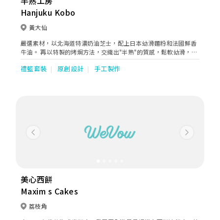
半熟工房
Hanjuku Kobo
黃大仙
嚴選素材，以北海道特濃奶油芝士，配上日本幼滑麵粉和法國鮮香
牛油。 再以特製的烤焗方法，交織出"半熟"的質感，鬆軟幼滑，清
新香濃而不膩。 非一般芝士蛋糕的享受。
禮籃套裝
原創設計
手工製作
Previous
Next
美心西餅
Maxim s Cakes
荔枝角