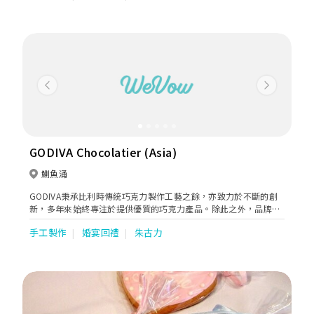
摰愛親朋表達心意。
Previous
Next
GODIVA Chocolatier (Asia)
鰂魚涌
GODIVA秉承比利時傳統巧克力製作工藝之餘，亦致力於不斷的創
新，多年來始終專注於提供優質的巧克力產品。除此之外，品牌亦
致力確保所有產品於研發、製造及運輸過程中均達致安全、高品質
手工製作
婚宴回禮
朱古力
及超乎顧客的期望。從著名的松露巧克力和模製巧克力、到充滿歐
洲風味的巧克力餅乾、獨立包裝巧克力系列、咖啡、熱可可、巧克
力軟雪糕等多樣化的巧克力產品，GODIVA承諾把最極致美味的巧
克力體驗帶給全世界。