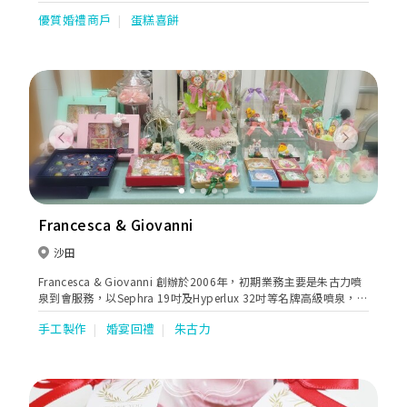
an array of flavors that will delight your senses.We believe that
優質婚禮商戶
蛋糕喜餅
every celebration deserves a beautiful and delicious cake to
make it truly memorable. Founded with a passion for baking
and a love for creating edible works of art, our bakery
specializes in handcrafted cakes made with quality
ingredients and creative designs tailored to your special
moments. Whether you're celebrating a birthday, wedding, or
simply craving something sweet, our talented team is
dedicated to bringing your vision to life with personalized
Previous
Next
service and attention to detail.
Francesca & Giovanni
沙田
Francesca & Giovanni 創辦於2006年，初期業務主要是朱古力噴
泉到會服務，以Sephra 19吋及Hyperlux 32吋等名牌高級噴泉，配
合採用優質比利時朱古力奉客。朱古力大使隨噴泉到會，在場熟練
手工製作
婚宴回禮
朱古力
的開動和調節噴泉，柔滑如絲綢的朱古力瀑布如泉湧出，綿綿不絕
的甜蜜，如細水長流的愛情，滋養生命，潤澤時空。朱古力噴泉在
各大小宴會中為賓客帶來驚喜，把甜蜜而歡樂的時刻在心裡深深留
下印象。