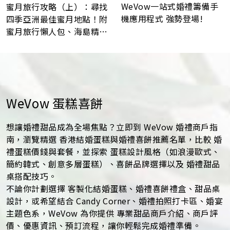
WeVow一站式婚禮籌備手
蜜月旅行攻略（上）：尋找
機應用程式 強勢登場!
四季亞洲最佳蜜月地點！附
蜜月旅行懶人包、海島精選
景點推薦！
WeVow 蛋糕喜餅
想讓婚禮甜品成為全場焦點？立即到 WeVow 婚禮商戶指
南，瀏覽精選 香港結婚蛋糕與婚禮喜餅推薦名單，比較 婚
禮蛋糕價錢與套餐，並探索 蛋糕設計風格（如浪漫歐式、
簡約韓式、創意多層蛋糕）、喜餅品牌選擇以及 婚禮甜品
桌搭配技巧。
不論你計劃選擇 客製化結婚蛋糕、婚禮喜餅禮盒、甜品桌
設計，或希望結合 Candy Corner、婚禮拍照打卡區、婚宴
主題色系，WeVow 為你提供 專業甜品商戶介紹、商戶評
價、優惠資訊、預訂流程，讓你輕鬆完成婚禮準備。