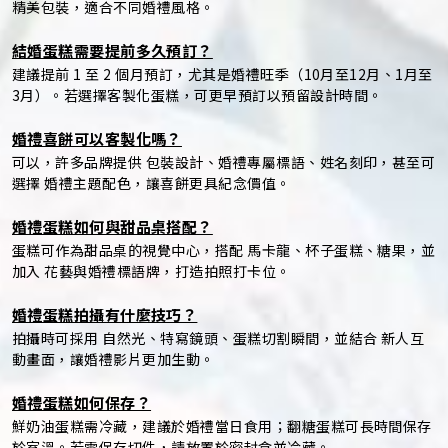
精美包裝，適合不同婚禮風格。
結婚蛋糕需要提前多久預訂？
建議提前 1 至 2 個月預訂，尤其是婚禮旺季（10月至12月、1月至
3月）。若選擇客製化蛋糕，可更早預訂以預留設計時間。
婚禮喜餅可以客製化嗎？
可以，許多品牌提供 包裝設計、婚禮專屬標語、姓名刻印，甚至可
選擇 婚禮主題配色，讓喜餅更具紀念價值。
婚禮蛋糕如何與甜品桌搭配？
蛋糕可作為甜品桌的視覺中心，搭配 馬卡龍、杯子蛋糕、糖果，並
加入 花藝與婚禮標語牌，打造拍照打卡位。
婚禮蛋糕拍攝有什麼技巧？
拍攝時可採用 自然光、特寫鏡頭、蛋糕切割瞬間，並結合 新人互
動畫面，讓婚禮影片更加生動。
婚禮蛋糕如何保存？
鮮奶油蛋糕需冷藏，建議於婚禮當日食用；翻糖蛋糕可長時間保存
於室溫。若需保存切件，請放置於密封盒並冷藏。