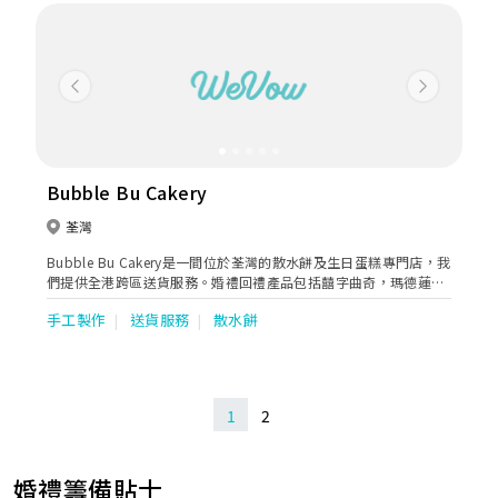
Previous
Next
Bubble Bu Cakery
荃灣
Bubble Bu Cakery是一間位於荃灣的散水餅及生日蛋糕專門店，我
們提供全港跨區送貨服務。婚禮回禮產品包括囍字曲奇，瑪德蓮等
等。我們人氣產品芝士撻亦可貼上囍字貼紙，獨立包裝囍餅方便派
手工製作
送貨服務
散水餅
發分享。
1
2
婚禮籌備貼士