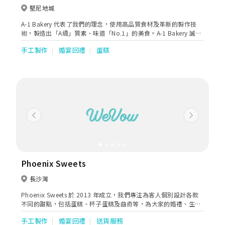
堅尼地城
A-1 Bakery 代表了我們的理念，使用高品質食材及革新的製作技
術，製造出「A級」質素、味道「No.1」的美食。A-1 Bakery 誠意
推出數款高雅瑰麗的婚嫁蛋糕，讓一對新人在親友的見證下，許下
手工製作
婚宴回禮
蛋糕
與子偕老的誓言。
Previous
Next
Phoenix Sweets
長沙灣
Phoenix Sweets 於 2013 年成立，我們專注為客人個別設計各款
不同的甜點，包括蛋糕、杯子蛋糕及曲奇等，為大家的婚禮、生
日、周年紀念及任何大日子送上祝福。 每一件 Phoenix Sweets 的
手工製作
婚宴回禮
送貨服務
作品都是獨一無二，希望每一位客人都可以透過我們的細緻甜點向