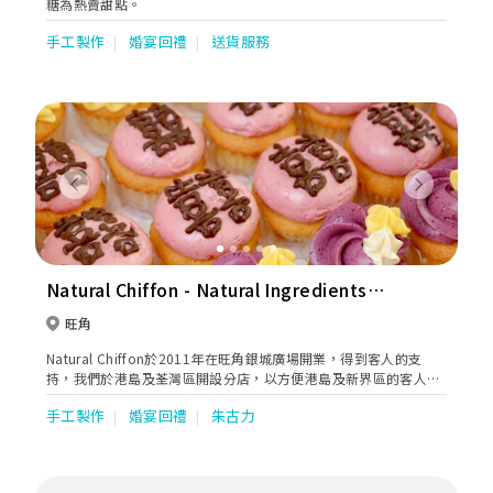
糖為熱賣甜點。
手工製作
婚宴回禮
送貨服務
Previous
Next
Natural Chiffon - Natural Ingredients
Bakery
旺角
Natural Chiffon於2011年在旺角銀城廣場開業，得到客人的支
持，我們於港島及荃灣區開設分店，以方便港島及新界區的客人訂
購及提取蛋糕。 在蛋糕創作的路上，除了賞心悅目外，少甜、無色
手工製作
婚宴回禮
朱古力
素、無香精一直是我們的堅持！ NC Cupcake的原味牛油蛋糕底及
特濃朱古力蛋糕底都是少甜配方，比傳統的牛油蛋糕少糖20%，而
且濕潤及富牛油香。 而自家製的蛋白奶油忌廉，內含大量已消毒的
蛋白，入口即溶，口感輕盈，多年來都得到客人的肯定！ 當蛋白奶