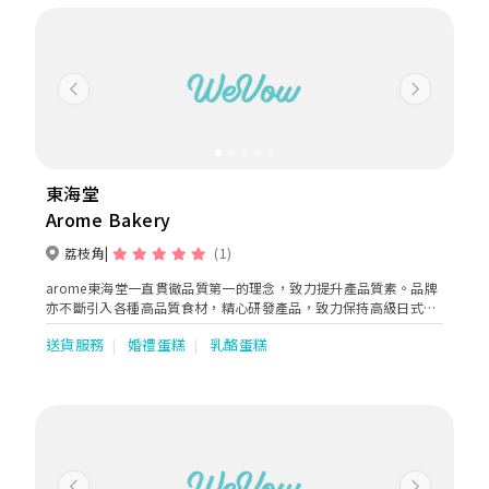
Previous
Next
東海堂
Arome Bakery
荔枝角
(1)
arome東海堂一直貫徹品質第一的理念，致力提升產品質素。品牌
亦不斷引入各種高品質食材，精心研發產品，致力保持高級日式蛋
糕品牌的定位。 arome東海堂於日本到處搜羅優質食材，如京都
送貨服務
婚禮蛋糕
乳酪蛋糕
「宇治丸久小山園」抹茶、北海道「花畑牧場」芝士、沖繩紫薯、
產地直送時令水果，包括日本草莓和蜜瓜等，為顧客帶來無限驚喜
和日式滋味。