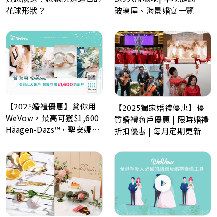
花球形狀？
玻璃屋、海景婚宴一覽
【2025婚禮優惠】賞你用
【2025獨家婚禮優惠】優
WeVow，最高可獲$1,600
質婚禮商戶優惠 | 限時婚禮
Häagen-Dazs™，聖安娜餅
折扣優惠 | 每月定期更新
屋或A-1 Bakery現金券！