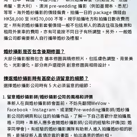
希臘、意大利）、澳洲 pre-wedding 攝影（例如墨爾本、悉尼）
等等。海外婚紗攝影的價錢偏貴，拍攝一日的 package 價錢由
HK$8,000 至 HK$70,000 不等，視乎拍攝地方和拍攝日數收費而
定。所有的婚紗攝影套餐價錢一般不包括新人的酒店住宿及機票和
租用外景車的費用，亦有可能按不同日子有所調整。另外，一般婚
攝公司都需要新人自行攜帶婚紗及禮服。
婚紗攝影是否包含後期修圖？
大部分攝影服務包含 基本修圖與精修照片，包括膚色調整、背景美
化、光影優化。部分商戶還提供 創意修圖與相冊設計。
揀選婚紗攝影時有甚麼必須留意的細節？
選擇婚紗攝影公司時有 5 大必須留意的細節：
留意婚紗攝影師/婚紗攝影公司的風格和評價
準新人在與婚紗攝影師會面前，不妨先翻閱WeVow、
Facebook、Instagram、或瀏覽Pre-wedding攝影師/婚紗攝
影公司的網頁和以往的拍攝作品，了解一下自己喜歡什麽拍攝風
格。同時，準新人應多查閲婚紗攝影師/公司的經驗和評價(如: 婚
享同學會)。有經驗的婚紗攝影團隊有助新人進入拍攝婚紗相的狀
態，能捕捉新人真情流露的畫面，拍出滿意的婚紗相。