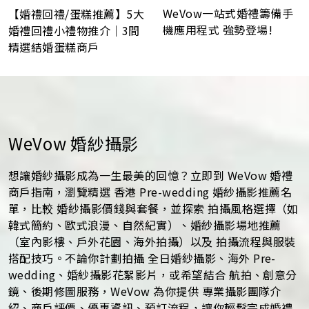
WeVow一站式婚禮籌備手
【婚禮回禮/蛋糕推薦】5大
機應用程式 強勢登場!
婚禮回禮小禮物推介｜3間
精選結婚蛋糕商戶
WeVow 婚紗攝影
想讓婚紗攝影成為一生最美的回憶？立即到 WeVow 婚禮
商戶指南，瀏覽精選 香港 Pre-wedding 婚紗攝影推薦名
單，比較 婚紗攝影價錢與套餐，並探索 拍攝風格選擇（如
韓式簡約、歐式浪漫、自然紀實）、婚紗攝影場地推薦
（室內影樓、戶外花園、海外拍攝）以及 拍攝流程與服裝
搭配技巧。不論你計劃拍攝 全日婚紗攝影、海外 Pre-
wedding、婚紗攝影花絮影片，或希望結合 航拍、創意分
鏡、後期修圖服務，WeVow 為你提供 專業攝影團隊介
紹、商戶評價、優惠資訊、預訂流程，讓你輕鬆完成婚禮