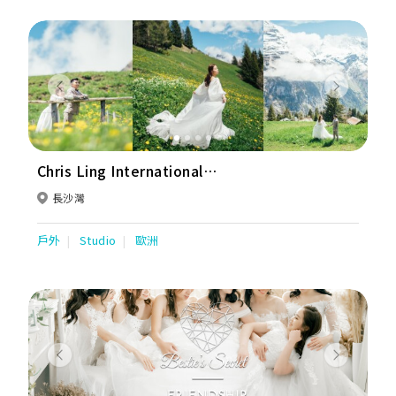
Previous
Next
Chris Ling International
Photographers HK
長沙灣
戶外
Studio
歐洲
Previous
Next