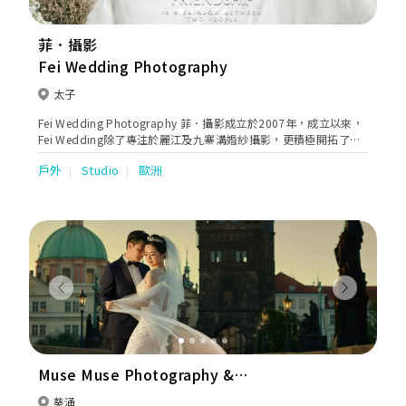
菲．攝影
Fei Wedding Photography
太子
Fei Wedding Photography 菲．攝影成立於2007年，成立以來，
Fei Wedding除了專注於麗江及九寨溝婚紗攝影，更積極開拓了其
他不同類型的婚紗攝影服務，吸引無數追求與眾不同的香港新人，
戶外
Studio
歐洲
並憑實力贏取多項殊榮，備受肯定。
Previous
Next
Muse Muse Photography &
Cinematography
葵涌