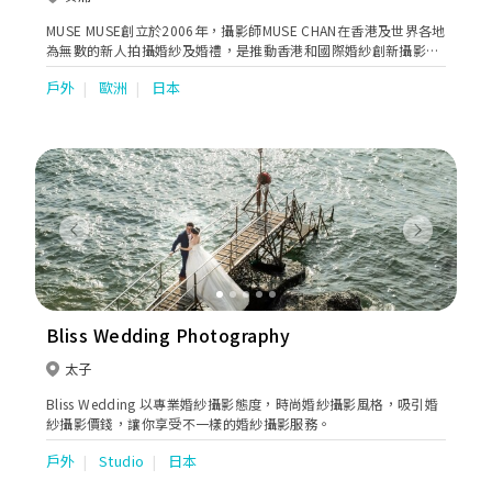
MUSE MUSE創立於2006年，攝影師MUSE CHAN在香港及世界各地
為無數的新人拍攝婚紗及婚禮，是推動香港和國際婚紗創新攝影的
先驅者。從事美術設計10多年的他憑著他自己的創新和獨特的人像
戶外
歐洲
日本
攝影美學和佈光技術拍攝出無數高端的攝影藝術品。
Previous
Next
Bliss Wedding Photography
太子
Bliss Wedding 以專業婚紗攝影態度，時尚婚紗攝影風格，吸引婚
紗攝影價錢，讓你享受不一樣的婚紗攝影服務。
戶外
Studio
日本