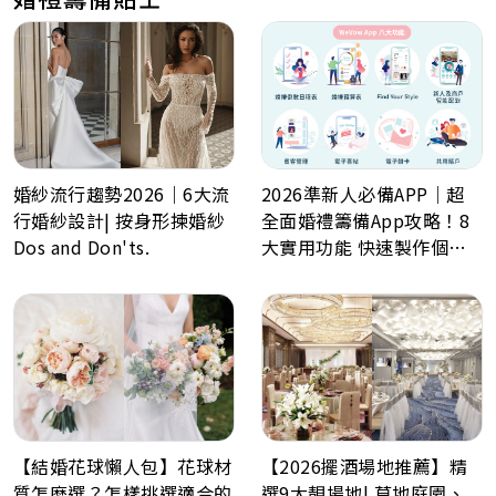
婚紗流行趨勢2026｜6大流
2026準新人必備APP｜超
行婚紗設計| 按身形揀婚紗
全面婚禮籌備App攻略！8
Dos and Don'ts.
大實用功能 快速製作個人
化喜帖、電子餅卡、婚禮倒
數日程表、預算表、婚禮商
戶一鍵查詢
【結婚花球懶人包】花球材
【2026擺酒場地推薦】精
質怎麽選？怎樣挑選適合的
選9大靚場地| 草地庭園、