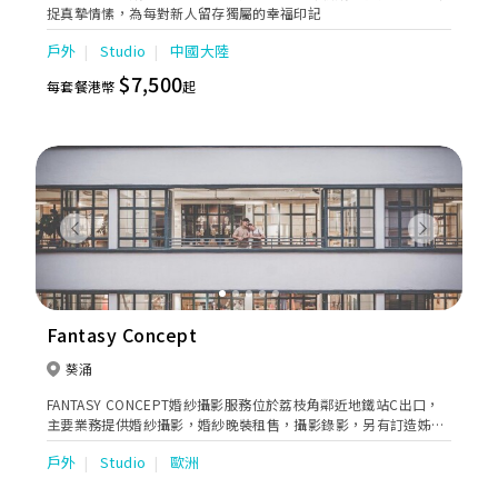
捉真摯情愫，為每對新人留存獨屬的幸福印記
戶外
Studio
中國大陸
$7,500
每套餐港幣
起
Previous
Next
Fantasy Concept
葵涌
FANTASY CONCEPT婚紗攝影服務位於荔枝角鄰近地鐵站C出口，
主要業務提供婚紗攝影，婚紗晚裝租售，攝影錄影，另有訂造姊妹
裙及新娘化妝服務，每對新人都希望在大日子上，將最美麗的一面
戶外
Studio
歐洲
展現在賓客面前。本公司有專業豐富的團隊，悉心為你們提供全方
位的婚禮服務，為你保留人生中最動人回憶的一刻。