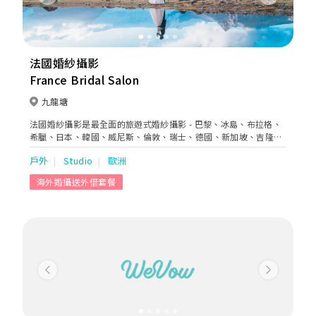
Previous
Next
法國婚紗攝影
France Bridal Salon
九龍塘
法國婚紗攝影是最全面的旅遊式婚紗攝影 - 巴黎、冰島、布拉格、
希臘、日本、韓國、威尼斯、倫敦、瑞士、德國、新加坡、吉隆
坡、檳城、上海、北京、台灣、香港、澳門… 法國婚紗攝影致力提
戶外
Studio
歐洲
供最優質的Pre-Wedding 服務，為新人精心挑選最合適的本地及海
外婚紗拍攝地點，奉上唯美的攝影之旅。
海外婚攝送外借套餐
Previous
Next