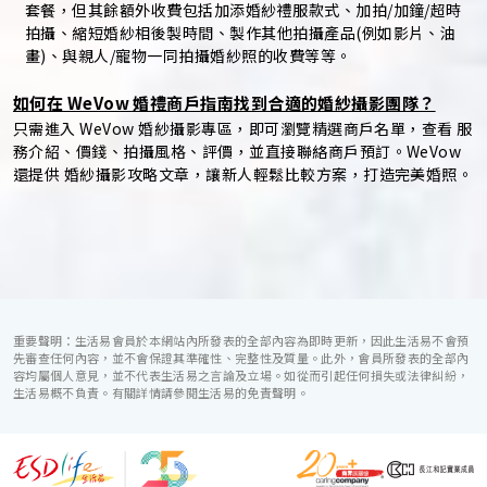
套餐，但其餘額外收費包括加添婚紗禮服款式、加拍/加鐘/超時
拍攝、縮短婚紗相後製時間、製作其他拍攝產品(例如影片、油
畫)、與親人/寵物一同拍攝婚紗照的收費等等。
如何在 WeVow 婚禮商戶指南找到合適的婚紗攝影團隊？
只需進入 WeVow 婚紗攝影專區，即可瀏覽精選商戶名單，查看 服
務介紹、價錢、拍攝風格、評價，並直接聯絡商戶預訂。WeVow
還提供 婚紗攝影攻略文章，讓新人輕鬆比較方案，打造完美婚照。
重要聲明：生活易會員於本網站內所發表的全部內容為即時更新，因此生活易不會預
先審查任何內容，並不會保證其準確性、完整性及質量。此外，會員所發表的全部內
容均屬個人意見，並不代表生活易之言論及立場。如從而引起任何損失或法律糾紛，
生活易概不負責。有關詳情請參閱生活易的免責聲明。