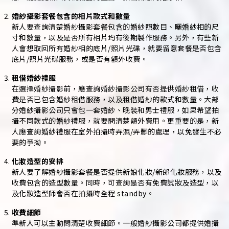
婚紗攝影套餐包含的相片款式和數量
新人要查詢清楚婚紗攝影套餐包含的婚紗照數目、曬婚紗相的尺
寸和數量，以及是否所有相片均有後期製作服務。另外，有些新
人會想取回所有婚紗相的底片/照片光碟，就要留意套餐是否包含
底片/照片光碟服務，或是否有額外收費。
租借婚紗禮服
在選擇婚紗攝影前，應查詢婚紗攝影公司有否提供婚紗租借，收
費是否已包含婚紗租借服務，以及租借婚紗的款式和數量。大部
分婚紗攝影公司只會包一套婚紗、晚裝和男士禮服，如果希望拍
攝不同款式的婚紗禮服，就要問清楚額外費用。更重要的是，新
人應查詢婚紗禮服在室外拍攝時弄濕/弄髒的處理，以免發生不必
要的爭拗。
化妝造型的安排
新人要了解婚紗攝影套餐是否提供新娘化妝/新郎化妝服務，以及
收費包含的造型數量。同時，可查詢是否有免費試妝及造型，以
及化妝造型師會否在拍攝時全程 standby。
收費細節
準新人可以主動問清楚收費細節。一般婚紗攝影公司都提供婚攝