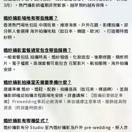
3月）。熱門攝影師檔期非常緊張，越早預約越有保障。
婚紗攝影場地有哪些推薦？
香港熱門場地包括 中環街景、維港海景、戶外花園、影樓拍攝。部
分新人會選擇 海外拍攝地點（如日本、韓國、歐洲），打造獨特婚
紗照。
婚紗攝影套餐通常包含哪些服務？
一般套餐包括 拍攝時長、婚紗租借、化妝造型、後期修圖、精修照
片、電子檔案。高端套餐可能包含 花絮影片、航拍服務、海外拍攝
安排。
婚紗攝影拍攝當天需要準備什麼？
建議準備 婚紗、婚鞋、配飾、拍攝道具（如花束、標語牌），並與
攝影師確認拍攝流程與場地安排。詳盡講解：
【婚攝前要做足準
備】Prewedding事前必做清單！美容護膚注意事項、服飾道具物
資表（附詳盡時間表）
婚紗攝影有哪種型式？
婚紗攝影有分 Studio 室內婚紗攝影及戶外 pre-wedding，新人亦