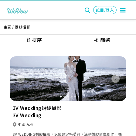
註冊/登入
主頁
/
婚紗攝影
排序
篩選
Previous
Next
3V Wedding婚紗攝影
3V Wedding
中國內地
3V WEDDING婚紗攝影，以鏡頭定格愛意。深耕婚紗影像創作，捕