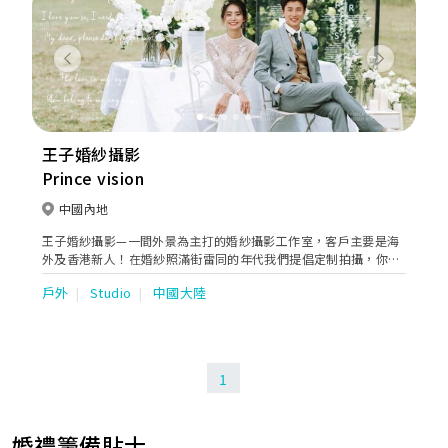
Previous
Next
王子婚紗攝影
Prince vision
中國內地
王子婚紗攝影—一間外景為主打的婚紗攝影工作室，客戶主要是海
外及香港新人！在婚紗照滿街雷同的年代我們提倡定制拍攝，你的
故事，你的風格！
戶外
Studio
中國大陸
1
婚禮籌備貼士