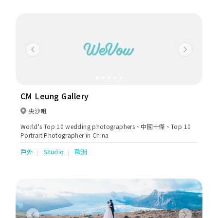
Previous
Next
CM Leung Gallery
尖沙咀
World's Top 10 wedding photographers、中國十傑、Top 10
Portrait Photographer in China
戶外
Studio
歐洲