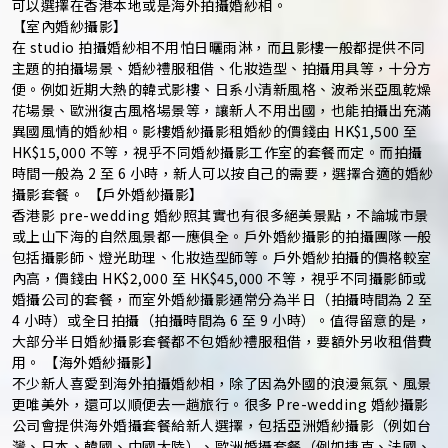
可以選擇在香港本地或是海外拍攝婚紗相。
【室內婚紗攝影】
在 studio 拍攝婚紗相不用怕日曬雨淋，而且影樓一般都提供不同
主題的拍攝場景、婚紗禮服租借、化妝造型、拍攝用具等，十分方
便。例如近期大熱的韓式影樓、日系小清新風格、波希米亞風乾燥
花場景、歐洲復古風格場景等，讓新人不用出國，也能拍攝出充滿
異國風情的婚紗相。影樓婚紗攝影租婚紗的價錢由 HK$1,500 至
HK$15,000 不等，視乎不同婚紗攝影工作室的套餐而定。而拍攝
時間一般為 2 至 6 小時，新人可以按自己的需要，選擇合適的婚紗
攝影套餐。 【戶外婚紗攝影】
香港影 pre-wedding 婚紗照其實也有很多絕美景點，不論城市景
或上山下海的自然風景都一應俱全。戶外婚紗攝影的拍攝團隊一般
包括攝影師、燈光助理、化妝造型師等。戶外婚紗拍攝的價格較室
內高，價錢由 HK$2,000 至 HK$45,000 不等，視乎不同攝影師或
婚攝公司的套餐，而室外婚紗攝影通常分為半日（拍攝時間為 2 至
4 小時）或全日拍攝（拍攝時間為 6 至 9 小時）。值得留意的是，
大部分半日婚紗攝影套餐都不包婚紗禮服租借，要額外另收租借費
用。 【海外婚紗攝影】
不少新人喜愛到海外拍攝婚紗相，除了因為外國的浪漫氣氛、風景
更唯美外，還可以順便去一趟旅行。很多 Pre-wedding 婚紗攝影
公司會提供海外婚攝套餐給新人選擇，包括亞洲婚紗攝影（例如台
灣、日本、韓國、中國大陸）、歐洲婚攝套餐（例如捷克、法國、