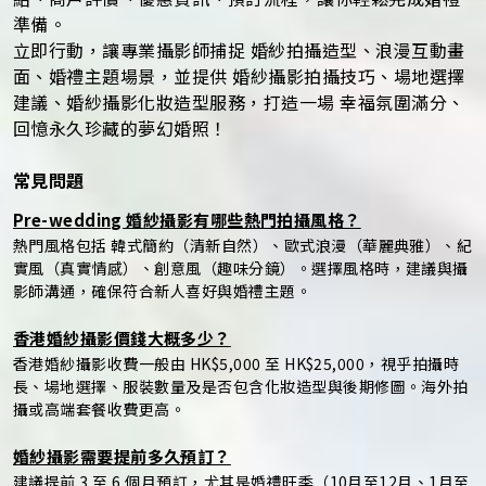
準備。
立即行動，讓專業攝影師捕捉 婚紗拍攝造型、浪漫互動畫
面、婚禮主題場景，並提供 婚紗攝影拍攝技巧、場地選擇
建議、婚紗攝影化妝造型服務，打造一場 幸福氛圍滿分、
回憶永久珍藏的夢幻婚照！
常見問題
Pre-wedding 婚紗攝影有哪些熱門拍攝風格？
熱門風格包括 韓式簡約（清新自然）、歐式浪漫（華麗典雅）、紀
實風（真實情感）、創意風（趣味分鏡）。選擇風格時，建議與攝
影師溝通，確保符合新人喜好與婚禮主題。
香港婚紗攝影價錢大概多少？
香港婚紗攝影收費一般由 HK$5,000 至 HK$25,000，視乎拍攝時
長、場地選擇、服裝數量及是否包含化妝造型與後期修圖。海外拍
攝或高端套餐收費更高。
婚紗攝影需要提前多久預訂？
建議提前 3 至 6 個月預訂，尤其是婚禮旺季（10月至12月、1月至