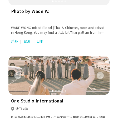
Photo by Wade W.
WADE WONG mixed Blood (Thai & Chinese), born and raised
in Hong Kong. You may find a little bit Thai pattern from him.
He love travelling very much and interacting with people over
戶外
歐洲
日本
the world. Enjoy learning different culture, enjoy jumping at
different cities.
Previous
Next
One Studio International
沙田火炭
即使攝影師去返同一個地方，但每次總可以拍出不同的感覺、只屬