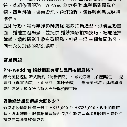
鏡、後期修圖服務，WeVow 為你提供 專業攝影團隊介
紹、商戶評價、優惠資訊、預訂流程，讓你輕鬆完成婚禮
準備。
立即行動，讓專業攝影師捕捉 婚紗拍攝造型、浪漫互動畫
面、婚禮主題場景，並提供 婚紗攝影拍攝技巧、場地選擇
建議、婚紗攝影化妝造型服務，打造一場 幸福氛圍滿分、
回憶永久珍藏的夢幻婚照！
常見問題
Pre-wedding 婚紗攝影有哪些熱門拍攝風格？
熱門風格包括 韓式簡約（清新自然）、歐式浪漫（華麗典雅）、紀
實風（真實情感）、創意風（趣味分鏡）。選擇風格時，建議與攝
影師溝通，確保符合新人喜好與婚禮主題。
香港婚紗攝影價錢大概多少？
香港婚紗攝影收費一般由 HK$5,000 至 HK$25,000，視乎拍攝時
長、場地選擇、服裝數量及是否包含化妝造型與後期修圖。海外拍
攝或高端套餐收費更高。