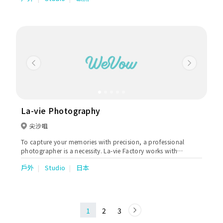
拓中國市場；同年10月開設澳門分店M Club, 樓高8層攝影創意
館，提供澳門婚紗及婚禮配套服務。而2015年開設峇里島婚禮策劃
team，正式提供優質婚禮策劃及攝影製作。
Previous
Next
La-vie Photography
尖沙咀
To capture your memories with precision, a professional
photographer is a necessity. La-vie Factory works with
hundreds of photographers from around the world. Our
戶外
Studio
日本
skillful and sensitive photographers open their hearts to
capture the moment's emotions. Customer satisfaction is our
primary goal, and is guaranteed.
1
2
3