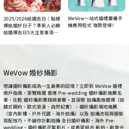
WeVow一站式婚禮籌備手
2025/2026結婚吉日｜點樣
機應用程式 強勢登場!
擇結婚好日子？準新人必睇
結婚擇吉日5大注意事項！
最佳結婚好日子全攻略
WeVow 婚紗攝影
想讓婚紗攝影成為一生最美的回憶？立即到 WeVow 婚禮
商戶指南，瀏覽精選 香港 Pre-wedding 婚紗攝影推薦名
單，比較 婚紗攝影價錢與套餐，並探索 拍攝風格選擇（如
韓式簡約、歐式浪漫、自然紀實）、婚紗攝影場地推薦
（室內影樓、戶外花園、海外拍攝）以及 拍攝流程與服裝
搭配技巧。不論你計劃拍攝 全日婚紗攝影、海外 Pre-
wedding、婚紗攝影花絮影片，或希望結合 航拍、創意分