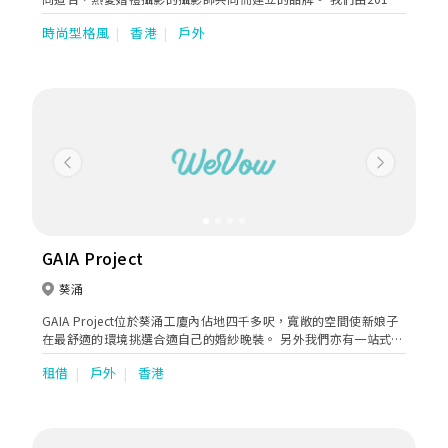
年成立，至今拍攝過千場婚紗及婚禮，由建立開始一直都堅持:「時
時尚型格風
香港
戶外
刻保持歡樂，為新人記錄歡笑與淚水。」 我們更榮幸地連續五年獲
得【星級攝影師團隊絕對好評大獎】, 並曾獲得全由新人投票揀選
的 【最受歡迎婚禮攝影及攝錄大獎】，Koody 宗旨會繼續保持攝
影初心，時刻歡樂，感染到各位新人投入享受，無論打風下雨，都
會為各位新人記錄婚禮中歡笑與淚水。
Previous
Next
GAIA Project
葵涌
GAIA Project位於葵涌工廈內佔地四千多呎，寬敞的空間使新娘子
在最舒適的環境挑選合適自己的婚紗晚裝。 另外我們亦有一站式婚
禮服務包括攝影、化妝 、男士禮服訂製、紅酒批發等等，為新人打
租借
戶外
香港
造完滿的婚禮體驗。