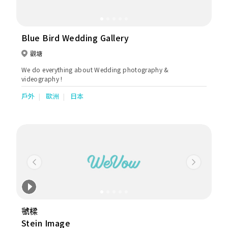
Blue Bird Wedding Gallery
觀塘
We do everything about Wedding photography &
videography !
戶外
歐洲
日本
Previous
Next
虢樑
Stein Image