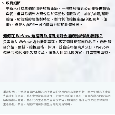
收費細節
準新人可以主動問清楚收費細節。一般婚紗攝影公司都提供婚攝
套餐，但其餘額外收費包括加添婚紗禮服款式、加拍/加鐘/超時
拍攝、縮短婚紗相後製時間、製作其他拍攝產品(例如影片、油
畫)、與親人/寵物一同拍攝婚紗照的收費等等。
如何在 WeVow 婚禮商戶指南找到合適的婚紗攝影團隊？
只需進入 WeVow 婚紗攝影專區，即可瀏覽精選商戶名單，查看 服
務介紹、價錢、拍攝風格、評價，並直接聯絡商戶預訂。WeVow
還提供 婚紗攝影攻略文章，讓新人輕鬆比較方案，打造完美婚照。
重要聲明：生活易會員於本網站內所發表的全部內容為即時更新，因此生活易不會預
先審查任何內容，並不會保證其準確性、完整性及質量。此外，會員所發表的全部內
容均屬個人意見，並不代表生活易之言論及立場。如從而引起任何損失或法律糾紛，
生活易概不負責。有關詳情請參閱生活易的免責聲明。