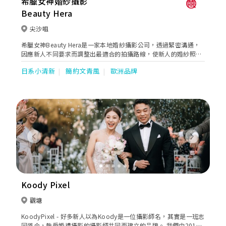
希臘女神婚紗攝影
Beauty Hera
尖沙咀
希臘女神Beauty Hera是一家本地婚紗攝影公司，透過緊密溝通，
因應新人不同要求而調整出最適合的拍攝路線，使新人的婚紗照有
著連貫的故事性。同時亦貼心地提供全方位的婚嫁服務。位於婚紗
日系小清新
簡約文青風
歐洲品牌
街的希臘女神提供一站式婚紗外租，婚紗攝影及婚紗攝錄等服務。
Previous
Next
Koody Pixel
觀塘
KoodyPixel - 好多新人以為Koody是一位攝影師名，其實是一班志
同道合，熱愛婚禮攝影的攝影師共同而建立的品牌。 我們由2017