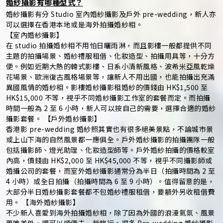
婚紗攝影有哪種型式？
婚紗攝影有分 Studio 室內婚紗攝影及戶外 pre-wedding，新人亦
可以選擇在香港本地或是海外拍攝婚紗相。
【室內婚紗攝影】
在 studio 拍攝婚紗相不用怕日曬雨淋，而且影樓一般都提供不同
主題的拍攝場景、婚紗禮服租借、化妝造型、拍攝用具等，十分方
便。例如近期大熱的韓式影樓、日系小清新風格、波希米亞風乾燥
花場景、歐洲復古風格場景等，讓新人不用出國，也能拍攝出充滿
異國風情的婚紗相。影樓婚紗攝影租婚紗的價錢由 HK$1,500 至
HK$15,000 不等，視乎不同婚紗攝影工作室的套餐而定。而拍攝
時間一般為 2 至 6 小時，新人可以按自己的需要，選擇合適的婚紗
攝影套餐。 【戶外婚紗攝影】
香港影 pre-wedding 婚紗照其實也有很多絕美景點，不論城市景
或上山下海的自然風景都一應俱全。戶外婚紗攝影的拍攝團隊一般
包括攝影師、燈光助理、化妝造型師等。戶外婚紗拍攝的價格較室
內高，價錢由 HK$2,000 至 HK$45,000 不等，視乎不同攝影師或
婚攝公司的套餐，而室外婚紗攝影通常分為半日（拍攝時間為 2 至
4 小時）或全日拍攝（拍攝時間為 6 至 9 小時）。值得留意的是，
大部分半日婚紗攝影套餐都不包婚紗禮服租借，要額外另收租借費
用。 【海外婚紗攝影】
不少新人喜愛到海外拍攝婚紗相，除了因為外國的浪漫氣氛、風景
更唯美外，還可以順便去一趟旅行。很多 Pre-wedding 婚紗攝影