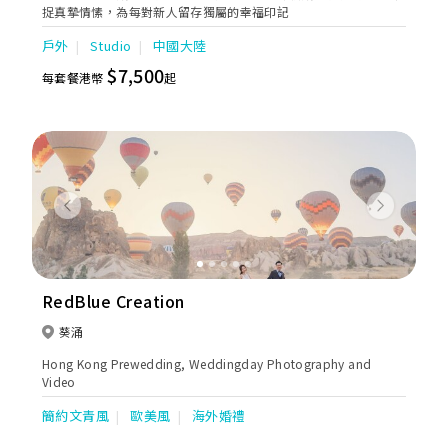
捉真摯情愫，為每對新人留存獨屬的幸福印記
戶外
Studio
中國大陸
$7,500
每套餐港幣
起
Previous
Next
RedBlue Creation
葵涌
Hong Kong Prewedding, Weddingday Photography and
Video
簡約文青風
歐美風
海外婚禮