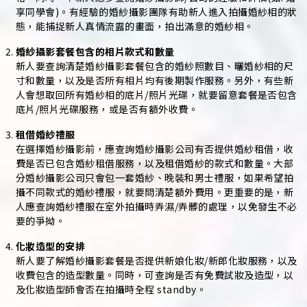
享同學會)。有經驗的婚紗攝影團隊有助新人進入拍攝婚紗相的狀
態，能捕捉新人真情流露的畫面，拍出滿意的婚紗相。
婚紗攝影套餐包含的相片款式和數量
新人要查詢清楚婚紗攝影套餐包含的婚紗照數目、曬婚紗相的尺
寸和數量，以及是否所有相片均有後期製作服務。另外，有些新
人會想取回所有婚紗相的底片/照片光碟，就要留意套餐是否包含
底片/照片光碟服務，或是否有額外收費。
租借婚紗禮服
在選擇婚紗攝影前，應查詢婚紗攝影公司有否提供婚紗租借，收
費是否已包含婚紗租借服務，以及租借婚紗的款式和數量。大部
分婚紗攝影公司只會包一套婚紗、晚裝和男士禮服，如果希望拍
攝不同款式的婚紗禮服，就要問清楚額外費用。更重要的是，新
人應查詢婚紗禮服在室外拍攝時弄濕/弄髒的處理，以免發生不必
要的爭拗。
化妝造型的安排
新人要了解婚紗攝影套餐是否提供新娘化妝/新郎化妝服務，以及
收費包含的造型數量。同時，可查詢是否有免費試妝及造型，以
及化妝造型師會否在拍攝時全程 standby。