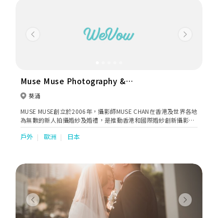
Previous
Next
Muse Muse Photography &
Cinematography
葵涌
MUSE MUSE創立於2006年，攝影師MUSE CHAN在香港及世界各地
為無數的新人拍攝婚紗及婚禮，是推動香港和國際婚紗創新攝影的
先驅者。從事美術設計10多年的他憑著他自己的創新和獨特的人像
戶外
歐洲
日本
攝影美學和佈光技術拍攝出無數高端的攝影藝術品。
Previous
Next