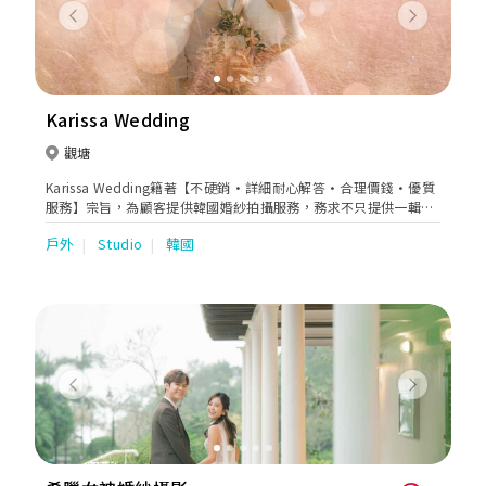
婚紗攝影、婚禮手工婚紗、本地婚禮攝錄、海外婚禮註冊、全家福
Previous
Next
攝影、BB攝影、閨蜜照孕婦照。
Karissa Wedding
觀塘
Karissa Wedding籍著【不硬銷·詳細耐心解答·合理價錢·優質
服務】宗旨，為顧客提供韓國婚紗拍攝服務，務求不只提供一輯婚
照，而是一個幸福無憂慮的婚攝過程。標榜高透明度，無任何隱性
戶外
Studio
韓國
收費。與我們合作的所有STUDIO、化妝店及婚紗店，都經過嚴謹
測試，為客人提供最高質素服務。
Previous
Next