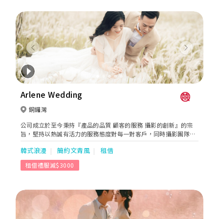
Previous
Next
Arlene Wedding
銅鑼灣
公司成立於至今秉持『產品的品質 顧客的服務 攝影的創新』的宗
旨，堅持以熱誠有活力的服務態度對每一對客戶，同時攝影團隊也
不斷開發不同特色的攝影場地，呈現給客戶一張一張充滿回憶溫馨
韓式浪漫
簡約文青風
租借
的畫面。默默地做，仔細地做，用心地做，都是arlene工作團隊的
應有態度，攝影團隊，一向是默默地拍，每張照片都是對客人的責
租借禮服減$3000
任，不是show名氣，是呈現最有深度的攝影作品、業務團隊，一
向是用心地做，為客戶提供專業的規劃與諮詢，讓每位新人不用為
婚禮憂心，而是過程得心應手 後期團隊，一向是仔細地做，修出每
張畫面的完美度，嚴格品管產品的製作，交出最後階段的完美成品
的尊貴客戶。希望公司能跟Arlene wedding的粉絲一年延續一年，
一起共度每一個重要的畫面紀錄、公司項目、本地婚紗攝影、海外