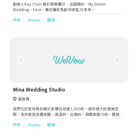
創辦人Ray Chan 曾於蒙娜麗莎、法國婚紗、My Dream
Wedding、Face，擔任攝影及創作總監20多年。
戶外
Studio
歐洲
Previous
Next
Mina Wedding Studio
荔枝角
我們位於荔枝角的韓式影樓佔地達3,000呎，提供極大的發揮空
間，為你營造各種氛圍，浪漫的、古典的、具戲劇張力的，風格不
一而足，為您們打造尤如置身於韓國唯美及浪漫的婚紗攝影之旅，
戶外
Studio
歐洲
記錄刻骨銘心。 我們亦可以為您們安排海外婚紗照拍攝服務，景點
包括澳門、日本、韓國、布拉格、巴黎、聖托里尼、倫敦、佛羅倫
斯等等，將夢幻般的歐陸場景帶到你的浪漫故事之中。 除此之外，