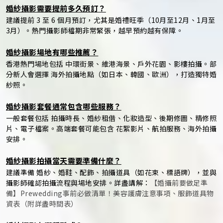
婚紗攝影需要提前多久預訂？
建議提前 3 至 6 個月預訂，尤其是婚禮旺季（10月至12月、1月至
3月）。熱門攝影師檔期非常緊張，越早預約越有保障。
婚紗攝影場地有哪些推薦？
香港熱門場地包括 中環街景、維港海景、戶外花園、影樓拍攝。部
分新人會選擇 海外拍攝地點（如日本、韓國、歐洲），打造獨特婚
紗照。
婚紗攝影套餐通常包含哪些服務？
一般套餐包括 拍攝時長、婚紗租借、化妝造型、後期修圖、精修照
片、電子檔案。高端套餐可能包含 花絮影片、航拍服務、海外拍攝
安排。
婚紗攝影拍攝當天需要準備什麼？
建議準備 婚紗、婚鞋、配飾、拍攝道具（如花束、標語牌），並與
攝影師確認拍攝流程與場地安排。詳盡講解：
【婚攝前要做足準
備】Prewedding事前必做清單！美容護膚注意事項、服飾道具物
資表（附詳盡時間表）