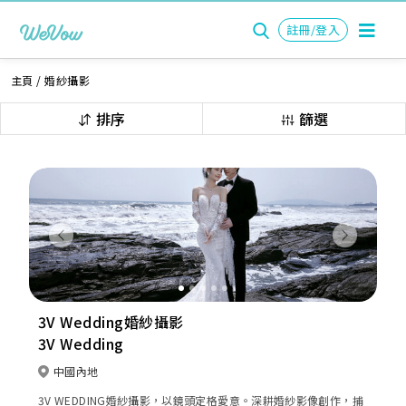
註冊/登入
主頁
/
婚紗攝影
排序
篩選
Previous
Next
3V Wedding婚紗攝影
3V Wedding
中國內地
3V WEDDING婚紗攝影，以鏡頭定格愛意。深耕婚紗影像創作，捕