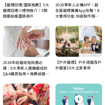
【婚禮回禮/蛋糕推薦】5大
2026準新人必備APP｜超
婚禮回禮小禮物推介｜3間
全面婚禮籌備App攻略！8
精選結婚蛋糕商戶
大實用功能 快速製作個人
化喜帖、電子餅卡、婚禮倒
數日程表、預算表、婚禮商
戶一鍵查詢
【戶外婚禮】戶外證婚及戶
2026年結婚戒指挑選必
外婚宴10大注意事項
讀：6大準新人選購婚戒的
Q&A購買指南＋推薦結婚戒
指品牌