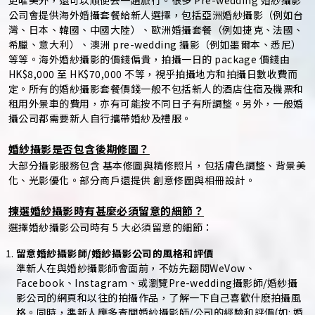
公司會提供海外婚攝套餐給新人選擇，包括亞洲婚紗攝影（例如台
灣、日本、韓國、中國大陸）、歐洲婚攝套餐（例如捷克、法國、
希臘、意大利）、澳洲 pre-wedding 攝影（例如墨爾本、悉尼）
等等。海外婚紗攝影的價錢偏貴，拍攝一日的 package 價錢由
HK$8,000 至 HK$70,000 不等，視乎拍攝地方和拍攝日數收費而
定。所有的婚紗攝影套餐價錢一般不包括新人的酒店住宿及機票和
租用外景車的費用，亦有可能按不同日子有所調整。另外，一般婚
攝公司都需要新人自行攜帶婚紗及禮服。
婚紗攝影是否包含後期修圖？
大部分攝影服務包含 基本修圖與精修照片，包括膚色調整、背景美
化、光影優化。部分商戶還提供 創意修圖與相冊設計。
揀選婚紗攝影時有甚麼必須留意的細節？
選擇婚紗攝影公司時有 5 大必須留意的細節：
留意婚紗攝影師/婚紗攝影公司的風格和評價
準新人在與婚紗攝影師會面前，不妨先翻閱WeVow、
Facebook、Instagram、或瀏覽Pre-wedding攝影師/婚紗攝
影公司的網頁和以往的拍攝作品，了解一下自己喜歡什麽拍攝風
格。同時，準新人應多查閲婚紗攝影師/公司的經驗和評價(如: 婚