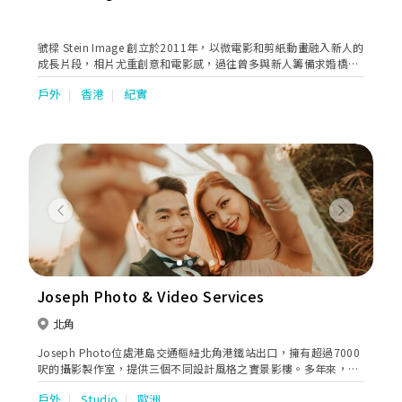
虢樑 Stein Image 創立於2011年，以微電影和剪紙動畫融入新人的
成長片段，相片尤重創意和電影感，過往曾多與新人籌備求婚橋段
和驚喜環節。Stein是德文石頭的意思，「虢」可解作扶助，我們願
戶外
香港
紀實
成為各位新人的房角石，和新人做朋友，為你們留下永誌難忘的回
憶。
Previous
Next
Joseph Photo & Video Services
北角
Joseph Photo位處港島交通樞紐北角港鐵站出口，擁有超過7000
呎的攝影製作室，提供三個不同設計風格之實景影樓。多年來，
Joseph Photo已為超過30000對新人提供婚禮攝影服務, 並開發一
戶外
Studio
歐洲
系列香港及海外婚紗拍攝。2014年4月開設上海分店JM Gallery開