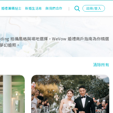
婚禮籌備貼士
新婚生活易
與我們合作
|
註冊/登入
ing 拍攝風格與場地選擇，WeVow 婚禮商戶指南為你精選
夢幻婚照。
清除所有
Next
Previous
Next