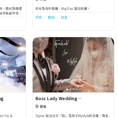
告，婚紗及婚禮
本地及海外婚攝、Big Day 當日拍攝。
給予高創作性及
戶外
歐洲
日本
服務，是為本工
Next
Previous
Next
ng
Boss Lady Wedding
Photography
觀塘
an Yiu &
Tapez 結合法文「型」及英文Mystyle的含義，取名