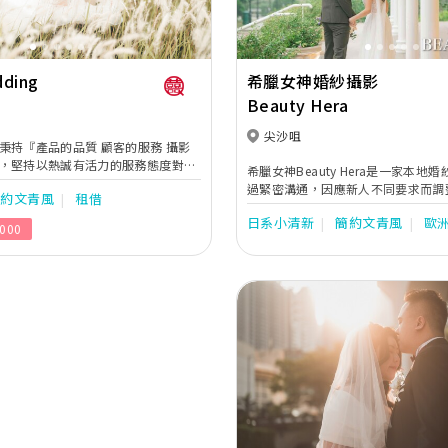
dding
希臘女神婚紗攝影
Beauty Hera
尖沙咀
秉持『產品的品質 顧客的服務 攝影
，堅持以熱誠有活力的服務態度對每
希臘女神Beauty Hera是一家本地
攝影團隊也不斷開發不同特色的攝影
過緊密溝通，因應新人不同要求而調
簡約文青風
租借
戶一張一張充滿回憶溫馨的畫面。默
攝路線，使新人的婚紗照有著連貫的
，用心地做，都是arlene工作團隊
日系小清新
簡約文青風
歐
貼心地提供全方位的婚嫁服務。位於
000
影團隊，一向是默默地拍，每張照片
神提供一站式婚紗外租，婚紗攝影及
任，不是show名氣，是呈現最有深
務。
業務團隊，一向是用心地做，為客戶
與諮詢，讓每位新人不用為婚禮憂
心應手 後期團隊，一向是仔細地做，
完美度，嚴格品管產品的製作，交出
成品的尊貴客戶。希望公司能跟
dding的粉絲一年延續一年，一起共度每一
錄、公司項目、本地婚紗攝影、海外
Previous
手工婚紗、本地婚禮攝錄、海外婚禮
影、BB攝影、閨蜜照孕婦照。