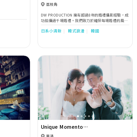
荔枝角
DW PRODUCTION 擁有超過8年的婚禮攝影經驗，成
功拍攝過千場婚禮。我們致力於確保每場婚禮的風格
一致，因此全部由DW in house的攝影和錄影師負
日系小清新
韓式浪漫
韓國
責，力求將每個細節完美呈現。 我們不僅專注於本地
婚紗攝影，還提供海外的攝影和錄影服務，滿足各類
需求。我們的專業攝影師以獨特的視角，精心捕捉每
一個珍貴瞬間，確保您的婚禮故事能夠被完美記錄。
選擇DW PRODUCTION，讓您在未來的日子裡重溫這
些美好的回憶，分享您人生中最重要的時刻。無論是
浪漫的婚禮儀式還是溫馨的慶祝活動，我們都將為您
打造獨特而難忘的影像紀念。
Next
Previous
Next
Unique Momento
Photography Services
葵涌