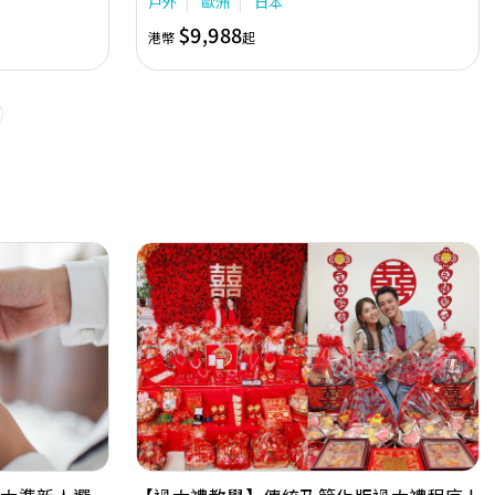
戶外
歐洲
日本
of life is
賞」頒發「新人至愛婚紗攝影 - 日本」獎項。AT
 all grateful
Studio 自設韓式花花影樓及婚紗禮服專門店
$9,988
港幣
起
so the touching
GK.Wedding，提供專業新娘化妝及高級婚紗晚裝禮
 is an
服租賃，多年來不斷創新及緊貼潮流，無論是復古、
s who are
自然、甜美風格或微電影拍攝風格，攝影師都能輕鬆
 “cheese”, most
駕馭，捕足準新自然、美麗的一面。 AT Studio 提供
ile - like
不同地區的海外婚攝服務，包括巴黎、土耳其、瑞
士、布拉格、日本、韓國及台灣等熱門婚攝地點。