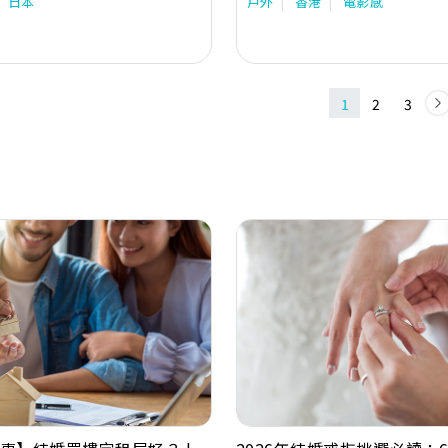
日本
戶外
香港
電影感
more the life. All beautiful moment 
fascinated us. On focus, we can see
moment, capture the smile and al
and blissful instant. Say “cheese”
instruction used by photographer
getting their subject to smile. By
1
2
3
people form their mouths to be a sm
shape.