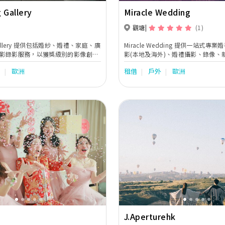
 Gallery
Miracle Wedding
觀塘
(1)
 Gallery 提供包括婚紗、婚禮、家庭、廣
Miracle Wedding 提供一站式
影錄影服務，以獲獎級別的影像創作
影(本地及海外)、婚禮攝影、錄像、
設計服務、新郎新娘結婚禮服租賃。
o
歐洲
租借
戶外
歐洲
Next
Previous
J.Aperturehk