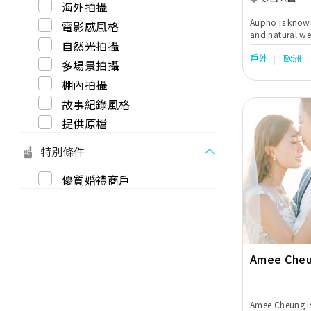
海外拍攝
Aupho is know
電影感風格
and natural we
自然光拍攝
for our persona
戶外
歐洲
every wedding 
多場景拍攝
are tailored to
棚內拍攝
Working with 
equipment, we 
故事紀錄風格
capture the fine
提供原檔
always an hono
the precious mo
特別條件
Previous
優質婚禮商戶
Amee Cheu
Amee Cheung is