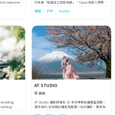
s, but memories
代表著「型婚店之我型我素」。Tapez為新人們帶來
不同的驚喜，並不定時採購 / 搜尋不同的款式，包括
租借
戶外
Studio
更型、更潮、更典雅、更華麗的婚紗、晚裝、男禮
服，令一眾準新人不論是外影或在最特別的大日子
中，都成為最耀眼最特別的男女主角。
Next
Previous
Next
AT STUDIO
觀塘
ge wedding
AT Studio 攝影師擁有 20 多年專業拍攝豐富經驗，
wedding
提供海外/本地婚紗攝影及婚禮一站式攝影，務求為
hing and even
客人提供最貼心服務！多年榮獲：「新婚生活易大