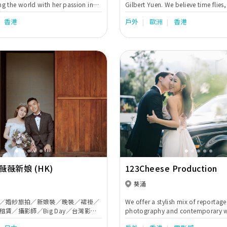
ng the world with her passion in
Gilbert Yuen. We believe time flie
y. She carries a heartfelt vision of
last forever.
香港
戶外
歐洲
香港
miness and modern romance
hly-acclaimed natural style of
th the artful use of natural light,
for her fresh and sentimentally
and each of her work shows her
ture the most intimate and
ts.
Next
Previous
e 薇薇新娘 (HK)
123Cheese Production
葵涌
／婚紗旅拍／新娘裝／晚裝／裙褂／
We offer a stylish mix of reporta
賃／攝影師／Big Day／台灣影相
photography and contemporary 
洲影相
photography. We love photograp