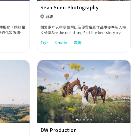
Sean Suen Photography
觀塘
專業婚禮服務，婚紗攝
開業兩年以極高性價比及優質攝影作品屢獲準新人撰
新娘化妝及造型
文分享See the real story, Feel the love story by
photography----One photographer service
戶外
Studio
歐洲
Wedding photo for standard or snapshot
Welcome Pre-wedding, Event, Portrait photo
taking.
Next
Previous
Next
DW Production