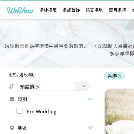
婚紗禮服
婚戒首飾
婚宴場地
蜜月婚禮
婚紗攝影是婚禮準備中最重要的環節之一，記錄新人最幸福的時刻
多家專業
主頁
/
婚紗攝影
香港
×
類別
Pre Wedding
Previous
地區