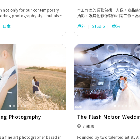
n not only for our contemporary
本工作室的業務包括－人像，商品廣
dding photography style but also
攝影，及其他影像製作相關工作。為
l customer service. As we believe
高品質之影像為目標，致力提供優質
日本
戶外
Studio
香港
is unique, we provide services that
作室之理念。
 each of our client's needs.
advanced photographic
do assure our clients that we
st details of every event. It is
ur for us to take part and capture
ments of your life.
Next
Previous
ng Photography
The Flash Motion Weddi
九龍灣
 a fine art photographer based in
Founded by two talented artist, Al