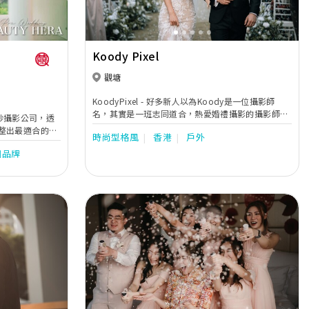
Koody Pixel
觀塘
KoodyPixel - 好多新人以為Koody是一位攝影師
名，其實是一班志同道合，熱愛婚禮攝影的攝影師共
婚紗攝影公司，透
同而建立的品牌。 我們由2017年成立，至今拍攝過
整出最適合的拍
時尚型格風
香港
戶外
千場婚紗及婚禮，由建立開始一直都堅持:「時刻保持
故事性。同時亦
歡樂，為新人記錄歡笑與淚水。」 我們更榮幸地連續
洲品牌
婚紗街的希臘女
五年獲得【星級攝影師團隊絕對好評大獎】, 並曾獲
婚紗攝錄等服
得全由新人投票揀選的 【最受歡迎婚禮攝影及攝錄大
獎】，Koody 宗旨會繼續保持攝影初心，時刻歡
樂，感染到各位新人投入享受，無論打風下雨，都會
為各位新人記錄婚禮中歡笑與淚水。
Next
Previous
Next