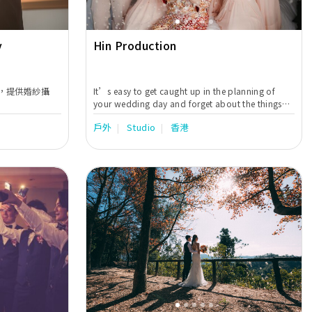
y
Hin Production
，提供婚紗攝
It’s easy to get caught up in the planning of
your wedding day and forget about the things
that really matter. - The lasting memories - Your
戶外
Studio
香港
wedding day is a special day where both families
come together to celebrate, and at the end of the
day your dress, gifts, and photos are all that are
left. That’s why all wedding packages I provide
are customized specifically for you and have no
cap on delivered images. This means not only
will you have beautiful, mantle ready images, But
the small candid and fun photos as well.
Next
Previous
Next