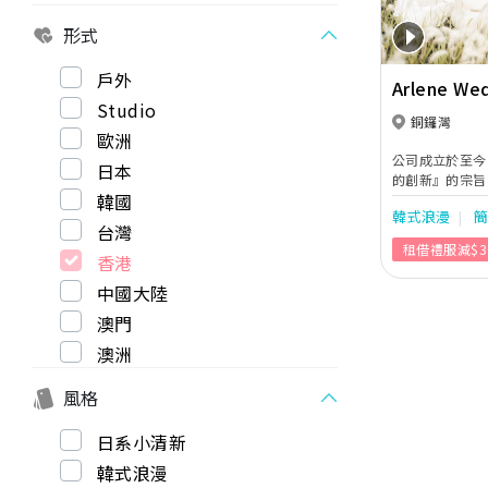
形式
戶外
Arlene We
Studio
銅鑼灣
歐洲
公司成立於至今
日本
的創新』的宗旨
韓國
一對客戶，同時
韓式浪漫
場地，呈現給客
台灣
默地做，仔細地做
租借禮服減$3
的應有態度，攝
香港
都是對客人的責
中國大陸
度的攝影作品、
提供專業的規劃
澳門
心，而是過程得
澳洲
修出每張畫面的
最後階段的完美
風格
Arlene we
個重要的畫面紀
婚紗攝影、婚禮
日系小清新
註冊、全家福攝
韓式浪漫