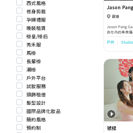
西式風格
Jason Pang
修身剪裁
觀塘
孕婦禮服
Jason Pang
晚裝租賃
告在內的專業攝
褂皇/褂后
見稱
戶外
Studi
秀禾服
馬褂
長輩褂
潮褂
戶外平台
試妝服務
Previous
頭飾租借
髮型設計
國際品牌化妝品
簡約風格
預約制
虢樑