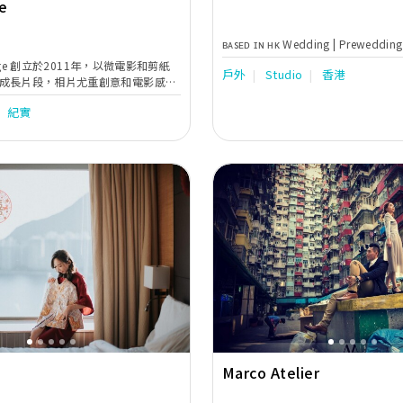
e
ʙᴀsᴇᴅ ɪɴ ʜᴋ Wedding | Prewedding
Image 創立於2011年，以微電影和剪紙
戶外
Studio
香港
成長片段，相片尤重創意和電影感，
籌備求婚橋段和驚喜環節。Stein是德
紀實
「虢」可解作扶助，我們願成為各位
和新人做朋友，為你們留下永誌難忘
Next
Previous
Marco Atelier