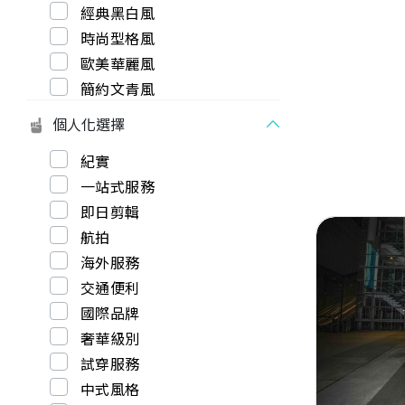
經典黑白風
時尚型格風
歐美華麗風
簡約文青風
個人化選擇
紀實
一站式服務
即日剪輯
航拍
海外服務
交通便利
國際品牌
Previous
奢華級別
試穿服務
中式風格