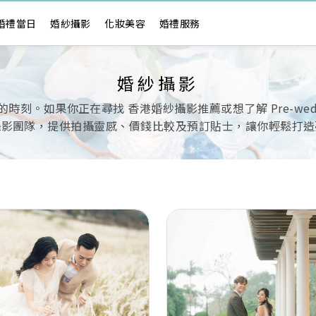
婚禮當日
婚紗攝影
化妝美容
婚禮服務
婚紗攝影
。如果你正在尋找 香港婚紗攝影推薦或想了解 Pre-wedd
攝影團隊，提供拍攝靈感、價錢比較及預訂貼士，讓你輕鬆打造
Next
Previous