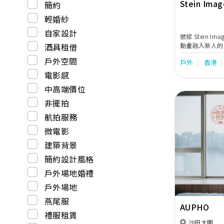
Stein Imag
簡約
輕婚紗
自家設計
虢樑 Stein 
動畫融入新人的
酒具租借
過往曾多與新人
戶外空間
戶外
香港
文石頭的意思，
新人的房角石，
電影感
的回憶。
中高端價位
非擺拍
航拍服務
微電影
建築背景
Previous
簡約設計風格
戶外場地婚禮
戶外場地
燕尾服
AUPHO
禮服租賃
沙田大圍