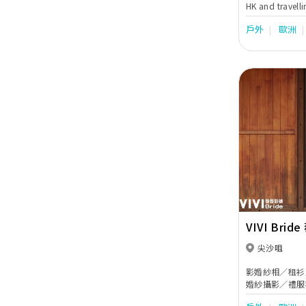
HK and travelli
film photograph
戶外
歐洲
ethereal drea
through her hig
photography. Wi
Amee is known 
bespoke style 
passion to cap
genuine momen
Previous
VIVI Brid
尖沙咀
影婚紗相／租衫
婚紗攝影／禮服租
／日本影相／歐