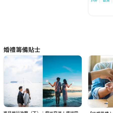
戶外
歐洲
婚禮籌備貼士
蜜月旅行攻略（下）：飛出亞洲！尋找四