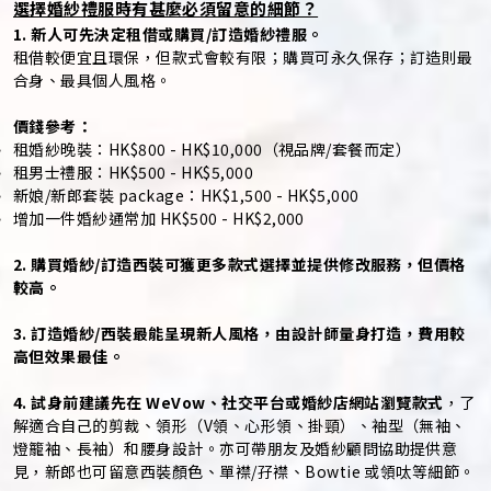
選擇婚紗禮服時有甚麼必須留意的細節？
1. 新人可先決定租借或購買/訂造婚紗禮服。
租借較便宜且環保，但款式會較有限；購買可永久保存；訂造則最
合身、最具個人風格。
價錢參考：
租婚紗晚裝：HK$800 - HK$10,000（視品牌/套餐而定）
租男士禮服：HK$500 - HK$5,000
新娘/新郎套裝 package：HK$1,500 - HK$5,000
增加一件婚紗通常加 HK$500 - HK$2,000
2. 購買婚紗/訂造西裝可獲更多款式選擇並提供修改服務，但價格
較高。
3. 訂造婚紗/西裝最能呈現新人風格，由設計師量身打造，費用較
高但效果最佳。
4. 試身前建議先在 WeVow、社交平台或婚紗店網站瀏覽款式
，了
解適合自己的剪裁、領形（V領、心形領、掛頸）、袖型（無袖、
燈籠袖、長袖）和腰身設計。亦可帶朋友及婚紗顧問協助提供意
見，新郎也可留意西裝顏色、單襟/孖襟、Bowtie 或領呔等細節。