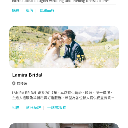
international designer wedding and evening dresses from
world's most prestigious and sought-after names such as
購買
租借
歐洲品牌
Alessandra Rinaudo, Annasul Y, Atelier Pronovias, Dimitrius
Dalia, Elie By Elie Saab, Georges Hobeika, Helena Kolan,
Jenny Packham, Lazaro, Love by Pnina Tornai, Pronovias,
Rosa Clara, Saiid Kobeisy, Soft by Rosa Clara, Tony Ward,
Valentino, Viktor & Rolf and Zuhair Murad.
Previous
Next
Lamira Bridal
荔枝角
LAMIRA BRIDAL 創於2017年，本店提供婚紗、晚裝、男士禮服、
主婚人禮服及裙褂租賃訂造服務，希望為各位新人提供便宜有質素
的優質服務。
租借
歐洲品牌
一站式服務