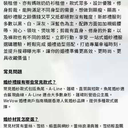
裝租借、亦有媽咪奶奶衫租借，款式眾多，設計優雅，修
身剪裁，能夠滿足不同身型的需要，想做到顯瘦、顯高，
婚紗禮服之餘價錢又平又抵都絕對沒有難度！新郎禮服則
多數以黑、白、深灰、深藍色為主，配飾方面如加襯緞腰
帶、背心、領呔、煲呔等；剪裁有直身、修身的外套，以
及褲款也有不同的類型，立即行動，享受 一站式婚紗禮服
選購體驗，輕鬆完成 婚禮造型搭配，打造專屬幸福時刻，
並提升搜尋曝光率，讓你的婚禮準備更高效、更時尚、更
具收藏價值！
常見問題
婚紗禮服有哪些常見款式？
常見婚紗款式包括魚尾、A-Line、蓬裙、直筒與短款。魚尾婚紗適
合展現曲線，A-Line 適合大多數身形，蓬裙則營造公主風。
WeVow 婚禮商戶指南精選香港人氣婚紗品牌，提供多種款式選
擇。
婚紗材質怎麼選？
常見材質有蕾絲、雪紡、緞面與網紗。蕾絲浪漫典雅，雪紡輕盈飄