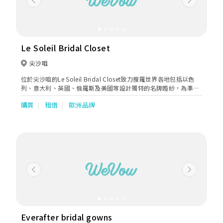
Previous
Next
Le Soleil Bridal Closet
尖沙咀
位於尖沙咀的Le Soleil Bridal Closet致力搜羅世界各地包括以色
列、意大利、英國、俄羅斯及美國等設計獨特的名牌婚紗，為準新
娘帶來不同類型、不同風格的婚紗，無論是20年代Gatsby華麗
購買
租借
歐洲品牌
風、優雅的vintage復古風，以至時尚簡約的輕婚紗，都能滿足不同
氣質和要求的準新娘。
Previous
Next
Everafter bridal gowns