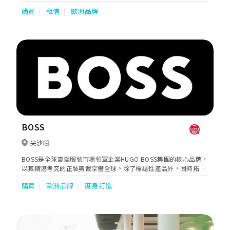
Alessandra Rinaudo ，Badgley Mischka及Chana Marelus等。這
購買
租借
歐洲品牌
裡有最高品質的禮服讓有品味有要求的新娘子打造各色各樣的造
型。憑藉超過10多年的精心經營，我們的團隊非常有經驗，並熱衷
於幫助新娘找到她們夢寐以求的婚紗禮服，並有選購我們承諾讓禮
服探索的時光成為她們真正難忘的旅程。
BOSS
尖沙咀
BOSS是全球高端服裝市場領軍企業HUGO BOSS集團的核心品牌，
以其精湛考究的正裝剪裁享譽全球。除了標誌性產品外，同時拓展
至便裝、配飾和運動休閒裝等系列。此外更推出香氛、眼鏡、腕表
購買
歐洲品牌
度身訂造
與童裝等特許產品。BOSS海港城全新概念專門店，亦完美地呈現
品牌所打造的全天候日常生活風格，讓貴賓尊享全方位的專屬服務
體驗。