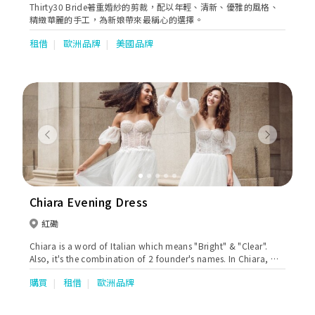
Thirty30 Bride著重婚紗的剪裁，配以年輕、清新、優雅的風格、
精緻華麗的手工，為新娘帶來最稱心的選擇。
租借
歐洲品牌
美國品牌
Previous
Next
Chiara Evening Dress
紅磡
Chiara is a word of Italian which means "Bright" & "Clear".
Also, it's the combination of 2 founder's names. In Chiara, we
believe everyone is beautiful no matter what shape, size, age,
購買
租借
歐洲品牌
and gender! Our gowns are available in size XS-XXXL. We are
the Authorized Retailer of different European designer brands.
Handpicked gowns with delicate & exquisite details. With our