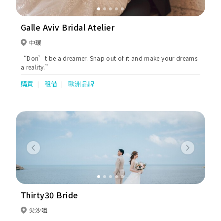
Galle Aviv Bridal Atelier
中環
“Don’t be a dreamer. Snap out of it and make your dreams
a reality.”
購買
租借
歐洲品牌
Previous
Next
Thirty30 Bride
尖沙咀