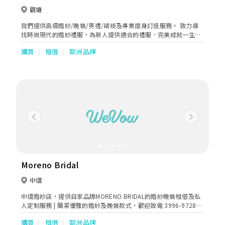
觀塘
我們提供高級婚紗/晚裝/男禮/裙褂及專業度身訂造服務。 致力尋
找時尚現代的婚紗禮服，為新人提供適合的禮服．完美成就一生人
一次的喜事。
購買
租借
歐洲品牌
Previous
Next
Moreno Bridal
中環
中環婚紗店，提供自家品牌MORENO BRIDAL的婚紗晚裝租借及私
人定制服務 | 簡潔優雅的婚紗及晚裝款式，歡迎致電 3996-9728
預約試身。
購買
租借
歐洲品牌