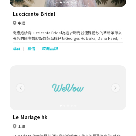
Luccicante Bridal
中環
高級婚紗店Luccicante Bridal為追求時尚並優雅婚紗的準新娘帶來
著名的國際婚紗設計師品牌包括Georges Hobeika, Dana Harel,
Lihi Hod, Idan Cohen, Netta BenShabu 及 Dimitrius Dalia。婚
購買
租借
歐洲品牌
紗款式特別時尚優雅，以反映新娘的獨特氣質。婚紗店位於中環黃
金地段，店內以維多利亞式古典設計和綠色陽臺點綴，讓準新娘體
驗與眾不同的高級婚紗試身服務。
Previous
Next
Le Mariage hk
上環
Le Mariage 的宗旨是希望以真誠的態度，熱心的服務為各位Bride