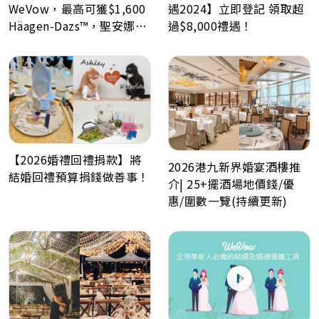
WeVow，最高可獲$1,600
遇2024】立即登記 領取超
Häagen-Dazs™，聖安娜餅
過$8,000禮遇！
屋或A-1 Bakery現金券！
【2026婚禮回禮捐款】將
2026港九新界婚宴酒樓推
結婚回禮預算捐錢做善事！
介| 25+擺酒場地價錢/優
惠/圍數一覽(持續更新)