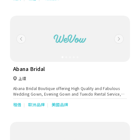
Previous
Next
Abana Bridal
上環
Abana Bridal Boutique offering High Quality and Fabulous
Wedding Gown, Evening Gown and Tuexdo Rental Service,
we also make to order to your individual desire. We have
租借
歐洲品牌
美國品牌
different dresses to suit individual needs from simple to
sophisticated. Check us out and you won't be disappointed.
We are proud to announce that internationally renowned
Luna Novias and Alma Novia by Rosa Clara will be exclusively
available at Abana Bridal.