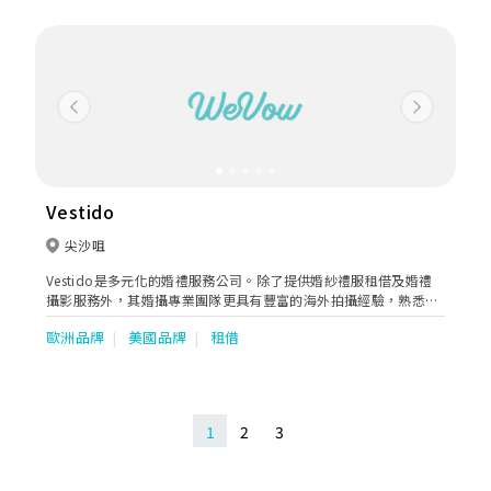
體修長，高效修身之餘亦可有效均勻分佈腰部脂肪及保護脊椎來糾
正日常站立或坐下的姿勢。
Previous
Next
Vestido
尖沙咀
Vestido是多元化的婚禮服務公司。除了提供婚紗禮服租借及婚禮
攝影服務外，其婚攝專業團隊更具有豐富的海外拍攝經驗，熟悉如
日本、台灣等世界美景，並用心編製拍攝流程，萬一有突發情況也
歐洲品牌
美國品牌
租借
有足夠應變能力及時解決，讓新人能輕鬆投入整個拍攝過程，創作
出清新、自然又唯美的海外婚紗照
1
2
3