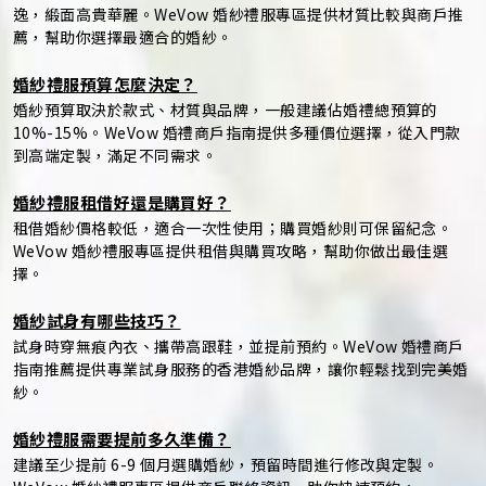
逸，緞面高貴華麗。WeVow 婚紗禮服專區提供材質比較與商戶推
薦，幫助你選擇最適合的婚紗。
婚紗禮服預算怎麼決定？
婚紗預算取決於款式、材質與品牌，一般建議佔婚禮總預算的
10%-15%。WeVow 婚禮商戶指南提供多種價位選擇，從入門款
到高端定製，滿足不同需求。
婚紗禮服租借好還是購買好？
租借婚紗價格較低，適合一次性使用；購買婚紗則可保留紀念。
WeVow 婚紗禮服專區提供租借與購買攻略，幫助你做出最佳選
擇。
婚紗試身有哪些技巧？
試身時穿無痕內衣、攜帶高跟鞋，並提前預約。WeVow 婚禮商戶
指南推薦提供專業試身服務的香港婚紗品牌，讓你輕鬆找到完美婚
紗。
婚紗禮服需要提前多久準備？
建議至少提前 6-9 個月選購婚紗，預留時間進行修改與定製。