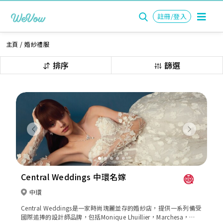
註冊/登入
主頁
/
婚紗禮服
排序
篩選
Previous
Next
Central Weddings 中環名嫁
中環
Central Weddings是一家時尚瑰麗並存的婚紗店，提供一系列備受
國際追捧的設計師品牌，包括Monique Lhuillier，Marchesa，