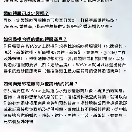
WeVow 婚紗禮服專區提供商戶聯絡資訊，助你快速預約。
婚紗禮服可以定製嗎？
可以，定製婚紗可根據身形與喜好設計，打造專屬婚禮造型。
WeVow 婚禮商戶指南推薦提供定製服務的香港婚紗品牌。
如何尋找合適的婚紗禮服商戶？
你只需要在 WeVow 上選擇你想尋找的婚紗禮服類別（包括婚紗、
晚裝、新娘裙褂、新郎禮服/男禮、新娘鞋、媽媽衫、girdle/內衣
及姊妹裙），然後選擇你想訂造西裝/買婚紗或租婚紗禮服，以及
對婚紗禮服的要求（如：婚紗品牌），WeVow 就可以篩選出符合
要求的婚紗禮服商戶（包括香港生產力局認可的優質婚禮商戶）。
如何向婚紗禮服商戶查詢/預約試身？
你只需要在 WeVow 上點選心水婚紗禮服商戶後，再按預約試身/
查詢，填寫你想預約試身的日子、聯絡資料及查詢詳情，就可以向
你的心水婚紗禮服商戶查詢和預約試身。婚紗晚裝公司會透過電郵
或電話直接與你聯絡及提供報價，讓你比較不同婚紗禮服，從中挑
選最適合你的婚紗、晚裝、裙褂、男禮、西裝、新娘鞋、媽媽衫、
兄弟裝及姊妹裙。