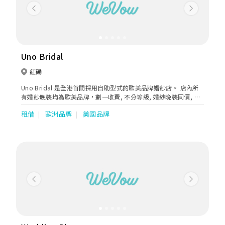
Previous
Next
Uno Bridal
紅磡
Uno Bridal 是全港首間採用自助型式的歐美品牌婚紗店。 店內所
有婚紗晚裝均為歐美品牌，劃一收費, 不分等級, 婚紗晚裝同價, 一
般租期為7天。所有價格已包清潔費及改衫費。 Uno Bridal 代理品
租借
歐洲品牌
美國品牌
牌包括 Jovani, JVN by Jovani, Rebecca Ingram, Adriana Alier
by Rosa Clara
Previous
Next