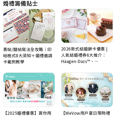
婚禮籌備貼士
2026新式結婚餅卡優惠 |
喜帖/囍帖寫法全攻略｜印
人氣結婚禮券6大推介：
帖格式8大須知＋婚禮邀請
Häagen-Dazs™、
卡範例教學
GODIVA、Lady M、Paul
Lafayet、Lucullus 龍島
【2025婚禮優惠】賞你用
【WeVow用戶夏日限時禮