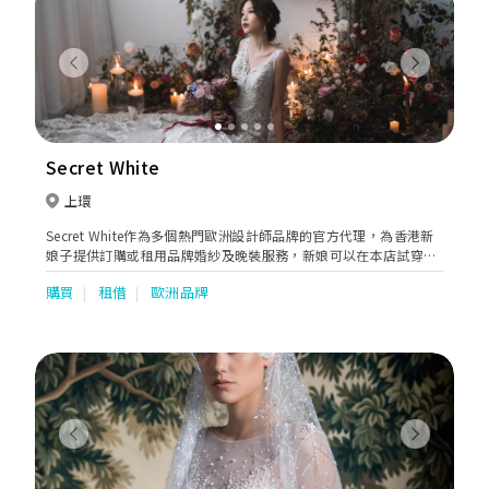
Previous
Next
Secret White
上環
Secret White作為多個熱門歐洲設計師品牌的官方代理，為香港新
娘子提供訂購或租用品牌婚紗及晚裝服務，新娘可以在本店試穿
2023系列的最新款式。Secret White提供專業禮服顧問一對一服
購買
租借
歐洲品牌
務，試裙不設件數限制，讓新娘在私密而舒適的環境，盡情享受挑
選嫁衣的樂趣。
Previous
Next