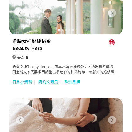
Previous
Next
希臘女神婚紗攝影
Beauty Hera
尖沙咀
希臘女神Beauty Hera是一家本地婚紗攝影公司，透過緊密溝通，
因應新人不同要求而調整出最適合的拍攝路線，使新人的婚紗照有
著連貫的故事性。同時亦貼心地提供全方位的婚嫁服務。位於婚紗
日系小清新
簡約文青風
歐洲品牌
街的希臘女神提供一站式婚紗外租，婚紗攝影及婚紗攝錄等服務。
Previous
Next