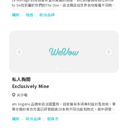
to be找到屬於你們的The One。店主親自從世界各地搜羅不同款式
的禮服，當中包括婚紗，晚裝，及中式裙掛。由租借服務，以至提
購買
租借
歐洲品牌
供新娘造型，化妝，承諾給予各位優質，舒適，滿意的服務。讓準
新人在籌備婚禮的期間也可以留下美好的回憶。
Previous
Next
私人胸間
Exclusively Mine
尖沙咀
em lingerie 品牌來自法國里昂，自家擁有多項專利設計及技術，單
單在婚紗束衣方面已研發超過20多款不同功能和款式。其中研發設
計的獨家專利「9骨」內衣系列主要分別有「新娘束衣」及「日常
購買
歐洲品牌
塑身衣
塑身衣」，新娘束衣系列是設計師誠心送給新娘子祝福「長長久
久」的意思。而整個系列猶如花樽切割面的「9骨」能令腰肢更立