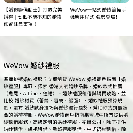
WeVow一站式婚禮籌備手
【婚禮籌備貼士】打造完美
機應用程式 強勢登場!
婚禮 | 七個不能不知的婚禮
佈置注意事項！
WeVow 婚紗禮服
準備挑選婚紗禮服？立即瀏覽 WeVow 婚禮商戶指南【婚
紗禮服】專區，探索 香港人氣婚紗品牌、婚紗款式推薦
（魚尾、A-Line、蓬裙）、婚紗禮服租借與購買攻略，並
比較 婚紗材質（蕾絲、雪紡、緞面）、婚紗禮服預算規
劃，還有 婚紗試身技巧與婚紗流行趨勢，幫助你找到最適
合的婚禮禮服。WeVow婚禮商戶指南集齊城中所有提供婚
紗租借服務，高級定制的婚紗禮服、裙褂公司，除了提供
婚紗租借、旗袍租借、新郎禮服租借、中式裙褂租借、晚