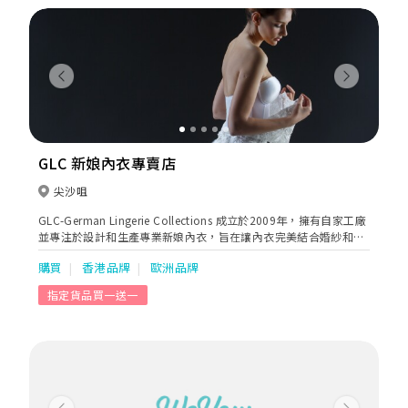
stunning gowns, you will shine bright and clear like a star.
Previous
Next
GLC 新娘內衣專賣店
尖沙咀
GLC-German Lingerie Collections 成立於2009年，擁有自家工廠
並專注於設計和生產專業新娘內衣，旨在讓內衣完美結合婚紗和晚
裝，為新娘帶來自信和美麗。我們提供一對一的試身服務，以確保
購買
香港品牌
歐洲品牌
每位客戶都能找到最合適的內衣。我們的產品設計着重舒適，並有
助全面改善體型線條， 具時尚及功能於一身。產品包括Girdle、多
指定貨品買一送一
款Nude Bra、束腹、功能內衣等，讓您在婚禮當天感到舒適自在。
歡迎蒞臨我們的店面體驗專業的試身服務和高品質的內衣產品。