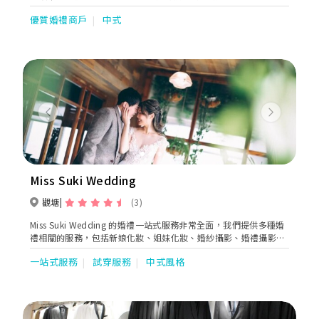
優質婚禮商戶
中式
Previous
Next
Miss Suki Wedding
觀塘
(3)
Miss Suki Wedding 的婚禮一站式服務非常全面，我們提供多種婚
禮相關的服務，包括新娘化妝、姐妹化妝、婚紗攝影、婚禮攝影錄
影等。無論您需要哪些服務，我們都能夠為您提供最優質的服務，
一站式服務
試穿服務
中式風格
讓您在婚禮當天享受到最完美的體驗。 除了提供全面的婚禮服務
外，Miss Suki Wedding 非常重視客人的需求和體驗。我們始終將
客人的滿意度放在首位，致力於為每一位新人打造最滿意和最難忘
的婚禮體驗。我們的服務團隊具有豐富的經驗和敏銳的洞察力，能
夠根據客人的喜好和需求，為客人打造獨一無二的婚禮風格。 為了