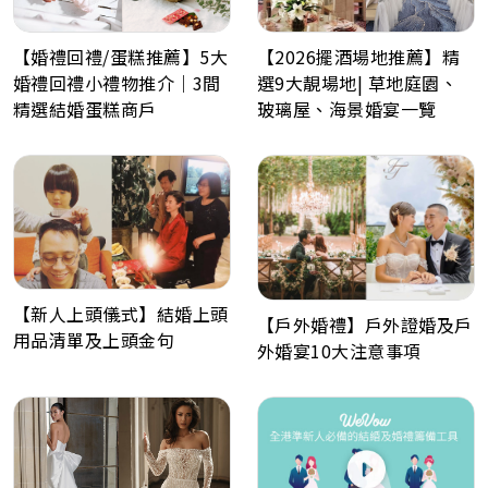
【婚禮回禮/蛋糕推薦】5大
【2026擺酒場地推薦】精
婚禮回禮小禮物推介｜3間
選9大靚場地| 草地庭園、
精選結婚蛋糕商戶
玻璃屋、海景婚宴一覽
【新人上頭儀式】結婚上頭
【戶外婚禮】戶外證婚及戶
用品清單及上頭金句
外婚宴10大注意事項