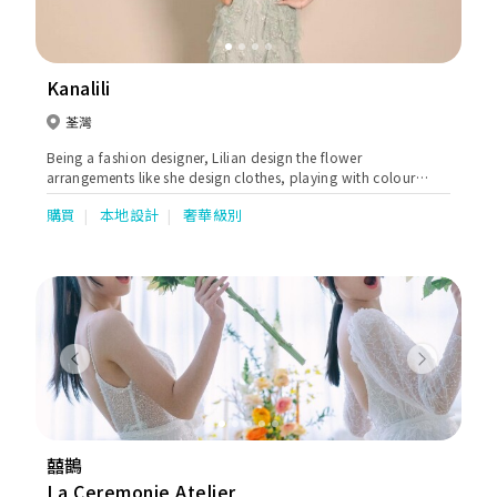
Kanalili
荃灣
Being a fashion designer, Lilian design the flower
arrangements like she design clothes, playing with colour
harmonically, adding elements like glitter and gold glaze,
購買
本地設計
奢華級別
crystals and pearls, the flower arrangement resembles a
beautiful dress apart from the enchanting scenery itself
provide.
Previous
Next
囍鵲
La Ceremonie Atelier