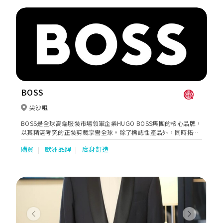
服探索的時光成為她們真正難忘的旅程。
BOSS
尖沙咀
BOSS是全球高端服裝市場領軍企業HUGO BOSS集團的核心品牌，
以其精湛考究的正裝剪裁享譽全球。除了標誌性產品外，同時拓展
至便裝、配飾和運動休閒裝等系列。此外更推出香氛、眼鏡、腕表
購買
歐洲品牌
度身訂造
與童裝等特許產品。BOSS海港城全新概念專門店，亦完美地呈現
品牌所打造的全天候日常生活風格，讓貴賓尊享全方位的專屬服務
體驗。
Previous
Next