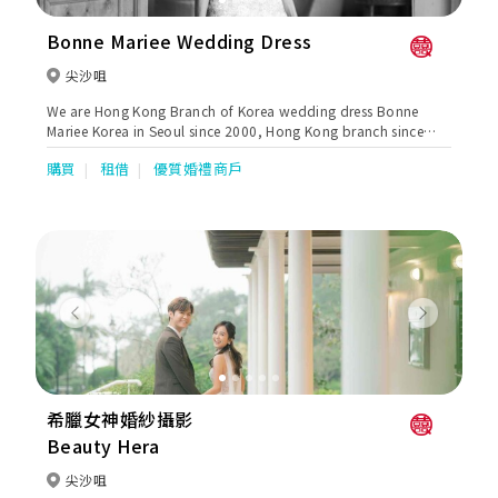
Bonne Mariee Wedding Dress
尖沙咀
We are Hong Kong Branch of Korea wedding dress Bonne
Mariee Korea in Seoul since 2000, Hong Kong branch since
2015. We design and made our all dress in Korea.
購買
租借
優質婚禮商戶
Previous
Next
希臘女神婚紗攝影
Beauty Hera
尖沙咀