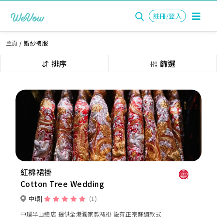
註冊/登入
主頁
/
婚紗禮服
排序
篩選
紅棉裙褂
Cotton Tree Wedding
中環
(1)
中環半山總店 提供全港獨家款裙褂 設有正宗蘇繡款式