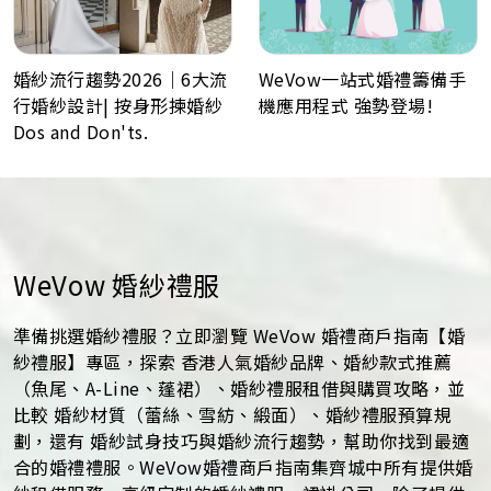
WeVow一站式婚禮籌備手
婚紗流行趨勢2026｜6大流
機應用程式 強勢登場!
行婚紗設計| 按身形揀婚紗
Dos and Don'ts.
WeVow 婚紗禮服
準備挑選婚紗禮服？立即瀏覽 WeVow 婚禮商戶指南【婚
紗禮服】專區，探索 香港人氣婚紗品牌、婚紗款式推薦
（魚尾、A-Line、蓬裙）、婚紗禮服租借與購買攻略，並
比較 婚紗材質（蕾絲、雪紡、緞面）、婚紗禮服預算規
劃，還有 婚紗試身技巧與婚紗流行趨勢，幫助你找到最適
合的婚禮禮服。WeVow婚禮商戶指南集齊城中所有提供婚