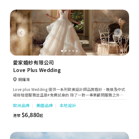
攝影外，也專業於商業攝影。工作室提供婚禮一站式服務，婚紗攝
影，婚紗租賃，過大禮，婚禮攝錄等等相關服務。
Previous
Next
愛家婚紗有限公司
Love Plus Wedding
銅鑼灣
Love plus Wedding 提供一系列歐美設計師品牌婚紗、￼晚裝及中式
裙褂租借服務並且是#免費試身的 除了一對一專業顧問服務之外，￼
一系列婚紗和晚禮服也是用心為了配合每位￼￼準新娘子能夠找到合適
歐洲品牌
美國品牌
本地設計
的夢想嫁衣， ￼從而不斷尋覓及增添不同嶄新元素達到最優質，￼讓您
在重要場合閃耀光芒，￼成為最耀眼的焦點。
$6,880
港幣
起