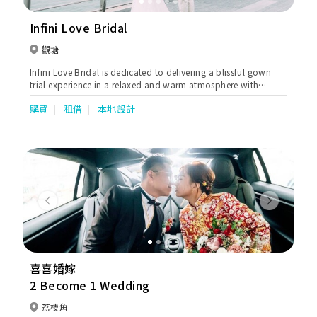
Infini Love Bridal
觀塘
Infini Love Bridal is dedicated to delivering a blissful gown
trial experience in a relaxed and warm atmosphere with
premium consulting services.
購買
租借
本地設計
Previous
Next
喜喜婚嫁
2 Become 1 Wedding
荔枝角