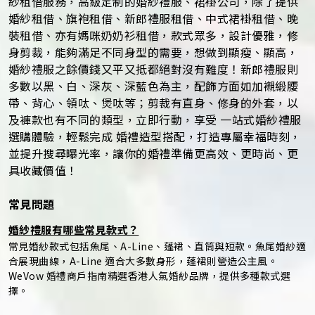
紗租借服務，高級定制的婚紗禮服、裙褂公司，除了提供
婚紗租借、旗袍租借、新郎禮服租借、中式裙褂租借、晚
裝租借、亦有媽咪奶奶衫租借，款式眾多，設計優雅，修
身剪裁，能夠滿足不同身型的需要，想做到顯瘦、顯高，
婚紗禮服之餘價錢又平又抵都絕對沒有難度！新郎禮服則
多數以黑、白、深灰、深藍色為主，配飾方面如加襯緞腰
帶、背心、領呔、煲呔等；剪裁有直身、修身的外套，以
及褲款也有不同的類型，立即行動，享受 一站式婚紗禮服
選購體驗，輕鬆完成 婚禮造型搭配，打造專屬幸福時刻，
並提升搜尋曝光率，讓你的婚禮準備更高效、更時尚、更
具收藏價值！
常見問題
婚紗禮服有哪些常見款式？
常見婚紗款式包括魚尾、A-Line、蓬裙、直筒與短款。魚尾婚紗適
合展現曲線，A-Line 適合大多數身形，蓬裙則營造公主風。
WeVow 婚禮商戶指南精選香港人氣婚紗品牌，提供多種款式選
擇。