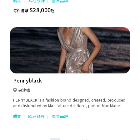
購買
本地設計
國際品牌
and Evening gowns.
$28,000
每件港幣
起
Pennyblack
尖沙咀
PENNYBLACK is a fashion brand designed, created, produced
and distributed by Manifatture del Nord, part of Max Mara
Fashion Group.
購買
歐洲品牌
國際品牌