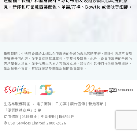
燈籠袖、長袖）和腰身設計。亦可帶朋友及婚紗顧問協助提供意
見，新郎也可留意西裝顏色、單襟/孖襟、Bowtie 或領呔等細節。
重要聲明：生活易會員於本網站內所發表的全部內容為即時更新，因此生活易不會預
先審查任何內容，並不會保證其準確性、完整性及質量。此外，會員所發表的全部內
容均屬個人意見，並不代表生活易之言論及立場。如從而引起任何損失或法律糾紛，
生活易概不負責。有關詳情請參閱生活易的免責聲明。
生活易服務範圍 ：
電子商貿
|
IT 方案
|
廣告宣傳
|
新婚導航
|
「優質婚禮商戶」計劃
使用條款
|
私隱聲明
|
免責聲明
|
聯絡我們
© ESD Services Limited 2000-2026