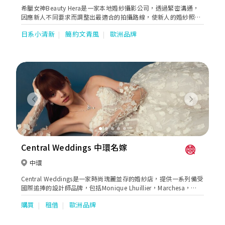
希臘女神Beauty Hera是一家本地婚紗攝影公司，透過緊密溝通，
因應新人不同要求而調整出最適合的拍攝路線，使新人的婚紗照有
著連貫的故事性。同時亦貼心地提供全方位的婚嫁服務。位於婚紗
日系小清新
簡約文青風
歐洲品牌
街的希臘女神提供一站式婚紗外租，婚紗攝影及婚紗攝錄等服務。
Previous
Next
Central Weddings 中環名嫁
中環
Central Weddings是一家時尚瑰麗並存的婚紗店，提供一系列備受
國際追捧的設計師品牌，包括Monique Lhuillier，Marchesa，
Alessandra Rinaudo ，Badgley Mischka及Chana Marelus等。這
購買
租借
歐洲品牌
裡有最高品質的禮服讓有品味有要求的新娘子打造各色各樣的造
型。憑藉超過10多年的精心經營，我們的團隊非常有經驗，並熱衷
於幫助新娘找到她們夢寐以求的婚紗禮服，並有選購我們承諾讓禮