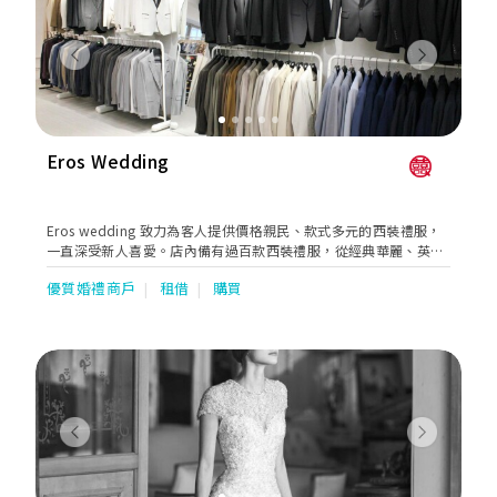
令婚禮更加完美，Miss Suki Wedding 的服務團隊會提前與客人溝
通，確定客人的需求和喜好，並根據客人的需求和喜好，為客人打
造獨特的婚禮風格。在婚禮當天，我們的服務團隊會全程陪伴客
Previous
Next
人，確保每一個細節都能夠完美呈現，讓客人能夠全身心地享受婚
禮當天的美好時光。如果您正在尋找一家能夠為您提供最優質婚禮
服務的公司，Miss Suki Wedding 將會是您最好的選擇!
Eros Wedding
Eros wedding 致力為客人提供價格親民、款式多元的西裝禮服，
一直深受新人喜愛。店內備有過百款西裝禮服，從經典華麗、英倫
風、韓式風格到低調日常造型，一應俱全，並按齊全尺碼可供訂
優質婚禮商戶
租借
購買
購，方便新郎、家人及伴郎團一站式配襯。過千尺舒適空間讓您輕
鬆試身，更特設攝影區可即時預覽整體效果。Eros以實惠透明價
格、簡便流程與細心服務，助您自信步入人生新篇章。
Previous
Next