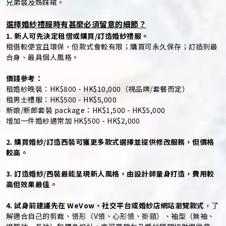
兄弟裝及姊妹裙。
選擇婚紗禮服時有甚麼必須留意的細節？
1. 新人可先決定租借或購買/訂造婚紗禮服。
租借較便宜且環保，但款式會較有限；購買可永久保存；訂造則最
合身、最具個人風格。
價錢參考：
租婚紗晚裝：HK$800 - HK$10,000（視品牌/套餐而定）
租男士禮服：HK$500 - HK$5,000
新娘/新郎套裝 package：HK$1,500 - HK$5,000
增加一件婚紗通常加 HK$500 - HK$2,000
2. 購買婚紗/訂造西裝可獲更多款式選擇並提供修改服務，但價格
較高。
3. 訂造婚紗/西裝最能呈現新人風格，由設計師量身打造，費用較
高但效果最佳。
4. 試身前建議先在 WeVow、社交平台或婚紗店網站瀏覽款式
，了
解適合自己的剪裁、領形（V領、心形領、掛頸）、袖型（無袖、