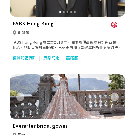
FABS Hong Kong
銅鑼灣
FABS Hong Kong 成立於2018年， 主要提供高級度身訂造西裝、
恤衫、領呔以及鞋履服務， 另外更有獨立裁縫專門負責女裝訂造。
優質婚禮商戶
度身訂造
燕尾服
Previous
Next
Everafter bridal gowns
觀塘