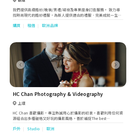
我們提供高級婚紗/晚裝/男禮/裙褂及專業度身訂造服務。 致力尋
找時尚現代的婚紗禮服，為新人提供適合的禮服．完美成就一生人
一次的喜事。
購買
租借
歐洲品牌
Previous
Next
HC Chan Photography & Videography
上環
HC Chan 喜歡攝影，專注熱誠用心於攝影的初衷。喜歡利用任何資
源組合出多種破格又好玩的攝影風格。善於補捉The best
moment，為每位客人留住難忘最珍貴的一𣊬間。透過攝影把真實
戶外
Studio
歐洲
和美感和諧地展現出來，希望透過照片表現出當中的故事及意義。
HC Chan 創立了一所攝影工作室，位於香港上環，除了專注於婚禮