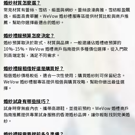
婚紗材質怎麼選？
常見材質有蕾絲、雪紡、緞面與網紗。蕾絲浪漫典雅，雪紡輕盈飄
逸，緞面高貴華麗。WeVow 婚紗禮服專區提供材質比較與商戶推
薦，幫助你選擇最適合的婚紗。
婚紗禮服預算怎麼決定？
婚紗預算取決於款式、材質與品牌，一般建議佔婚禮總預算的
10%-15%。WeVow 婚禮商戶指南提供多種價位選擇，從入門款
到高端定製，滿足不同需求。
婚紗禮服租借好還是購買好？
租借婚紗價格較低，適合一次性使用；購買婚紗則可保留紀念。
WeVow 婚紗禮服專區提供租借與購買攻略，幫助你做出最佳選
擇。
婚紗試身有哪些技巧？
試身時穿無痕內衣、攜帶高跟鞋，並提前預約。WeVow 婚禮商戶
指南推薦提供專業試身服務的香港婚紗品牌，讓你輕鬆找到完美婚
紗。
婚紗禮服需要提前多久準備？