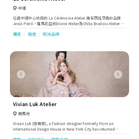
中環
位處中環中心地段的 La Cérémonie Atelier 擁有西班牙婚紗品牌
Jesús Peiró，羅馬尼亞的Divine Atelier及Otilia Brailoiu Atelier 的
香港區獨家代理權，並特別推出「三 代傳承‧BESPOKE 訂製服
購買
租借
歐洲品牌
務」，為新娘子、媽媽及花女 提供專業及貼心的訂製服務，傳承幸
福。
Previous
Next
Vivian Luk Atelier
跑馬地
Vivian Luk (陸曉雯), a fashion designer formerly from an
international Design House in New York City has returned
home to Asia to create her own collection of exquisite Bridal