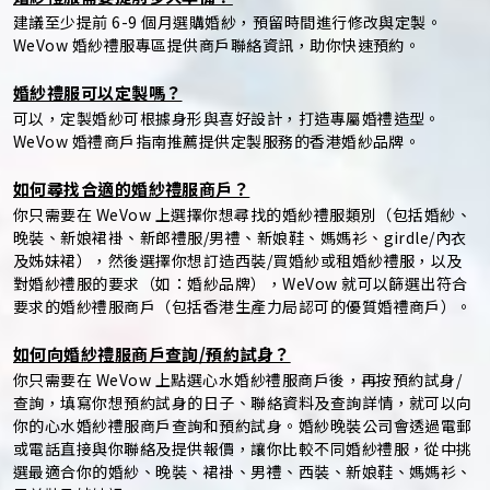
建議至少提前 6-9 個月選購婚紗，預留時間進行修改與定製。
WeVow 婚紗禮服專區提供商戶聯絡資訊，助你快速預約。
婚紗禮服可以定製嗎？
可以，定製婚紗可根據身形與喜好設計，打造專屬婚禮造型。
WeVow 婚禮商戶指南推薦提供定製服務的香港婚紗品牌。
如何尋找合適的婚紗禮服商戶？
你只需要在 WeVow 上選擇你想尋找的婚紗禮服類別（包括婚紗、
晚裝、新娘裙褂、新郎禮服/男禮、新娘鞋、媽媽衫、girdle/內衣
及姊妹裙），然後選擇你想訂造西裝/買婚紗或租婚紗禮服，以及
對婚紗禮服的要求（如：婚紗品牌），WeVow 就可以篩選出符合
要求的婚紗禮服商戶（包括香港生產力局認可的優質婚禮商戶）。
如何向婚紗禮服商戶查詢/預約試身？
你只需要在 WeVow 上點選心水婚紗禮服商戶後，再按預約試身/
查詢，填寫你想預約試身的日子、聯絡資料及查詢詳情，就可以向
你的心水婚紗禮服商戶查詢和預約試身。婚紗晚裝公司會透過電郵
或電話直接與你聯絡及提供報價，讓你比較不同婚紗禮服，從中挑
選最適合你的婚紗、晚裝、裙褂、男禮、西裝、新娘鞋、媽媽衫、