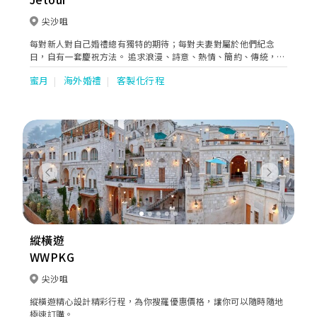
尖沙咀
每對新人對自己婚禮總有獨特的期待；每對夫妻對屬於他們紀念
日，自有一套慶祝方法。 追求浪漫、詩意、熱情、簡約、傳統，還
是靈性，您倆的婚旅絕不應受到地域的限制。 憑著超過40年的專
蜜月
海外婚禮
客製化行程
業和豐富的旅遊策劃經驗，捷旅能為您們在遠至唯美雪國的芬蘭、
海天一色的泰國、近如風俗典禮的日本或瑰麗童話的歐洲，作出窩
心妥善的安排，婚紗攝影、婚禮統籌、禮服造型、紀念禮物，安排
來賓旅程，一一代辦，目的只為您能擁有屬於自己風格的海外婚
旅。
Previous
Next
縱橫遊
WWPKG
尖沙咀
縱橫遊精心設計精彩行程，為你搜羅優惠價格，讓你可以隨時隨地
極速訂購。