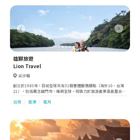
置身當中，360度觀看實況，從而挑選最合心的選擇。
Previous
Next
雄獅旅遊
Lion Travel
尖沙咀
創立於1985年，目前全球共有31個實體服務據點（海外10、台灣
21），包括概念舘門市，橫跨全球。除致力於旅游產業垂直整合
外，雄獅旅游導入資訊化與知識管理系統，積極朝生活產業水平擴
台灣
香港
蜜月
展，秉持 "Lion, Enriching Life"，朝向全球華人旅游生活服務第一
品牌之目標邁進。