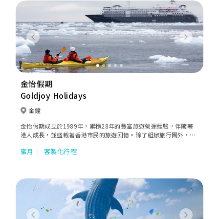
Previous
Next
金怡假期
Goldjoy Holidays
金鐘
金怡假期成立於1989年，累積28年的豐富旅遊營運經驗，伴隨著
港人成長，並盛載著香港市民的旅遊回憶。除了組辦旅行團外，我
們亦不斷提升服務質素及提供多元化的旅遊服務，如郵輪旅遊、遊
蜜月
客製化行程
學團及獨立組團服務，為顧客度身訂造各式各樣的旅行團。憑著我
們的專業團隊及創新旅行團路線，成為了旅遊業的深度旅遊先驅。