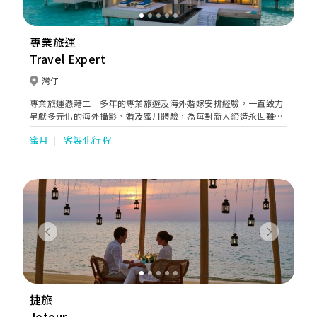
專業旅運
Travel Expert
灣仔
專業旅運憑藉二十多年的專業旅遊及海外婚嫁安排經驗，一直致力
呈獻多元化的海外攝影、婚及蜜月體驗，為每對新人締造永世難忘
的甜蜜回憶！除緊貼潮流不繼搜羅世界各地特色教堂及景點，更提
蜜月
客製化行程
供一站式的貼心服務，包括攝影服務及機票酒店預訂等，另設有度
身訂造包團服務，讓新人輕鬆迎接人生最浪漫一刻。
Previous
Next
捷旅
Jetour