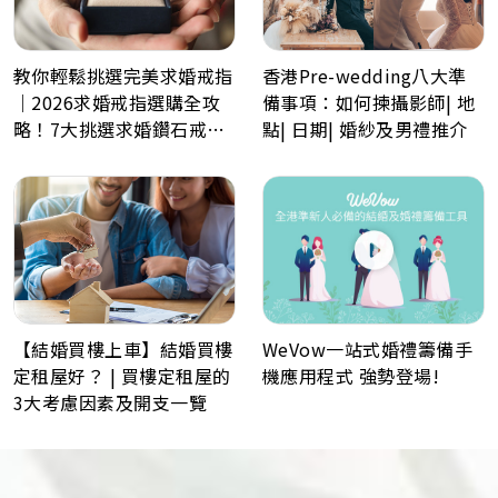
教你輕鬆挑選完美求婚戒指
香港Pre-wedding八大準
｜2026求婚戒指選購全攻
備事項：如何揀攝影師| 地
略！7大挑選求婚鑽石戒指
點| 日期| 婚紗及男禮推介
小貼士
WeVow一站式婚禮籌備手
【結婚買樓上車】結婚買樓
機應用程式 強勢登場!
定租屋好？ | 買樓定租屋的
3大考慮因素及開支一覽