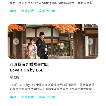
蜜月、海外婚禮和Pre-Wedding攝影方面獨具特色，我們以優質的
服務獲得了客戶的高度評價。我們致力於提供高品質且一站式多元
蜜月
海外婚禮
客製化行程
化的蜜月旅遊服務，專注於提供豪華馬爾代夫、希臘、土耳其、非
洲和奢華東南亞的蜜月旅遊服務。無論是蜜月旅行、海外婚禮還是
Pre-Wedding攝影，我們將為每位客戶提供專業、高品質的服務，
讓您享受難忘又甜蜜的旅程。
Previous
Next
東瀛遊海外婚禮專門店
Love s On by EGL
觀塘
Love’s On by EGL東瀛遊海外婚禮專門店是香港第一間持牌旅行
社經營的海外婚禮專門店。憑藉東瀛遊歷年在日本建立強大旅遊網
絡配套，加上在日本擁有超過30間教堂的直屬代理權，讓Love’s
蜜月
海外婚禮
客製化行程
On擁有安排海外婚禮專業知識及配套，打造各式各樣別出心裁的安
排，實現新人對婚禮的憧憬。另外，Love’s On更與時並進，特別
採用VR科技，讓新人在揀選婚禮場地時只要透過VR設備便可猶如