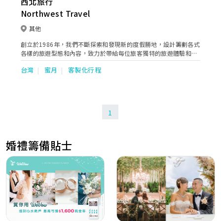
西北旅行
Northwest Travel
其他
創立於1986年，我們不斷探索和發現新的度假勝地，設計籌劃各式
各樣的旅遊型態和內容，致力於帶給每位旅客獨特的旅遊體驗和雋
永的回憶。「理想生活，始於足下」 我們相信旅行是一種探索，一
台灣
蜜月
客製化行程
種尋找內心平靜和幸福的方式。西北旅行希望藉由提供您訂製化的
私人度假體驗，讓您在旅行中真正享受生活。
1
婚禮籌備貼士