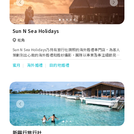
Previous
Next
Sun N Sea Holidays
旺角
Sun N Sea Holidays乃持有旅行社牌照的海外婚禮專門店，為客人
策劃別出心裁的海外婚禮和婚紗攝影。團隊以專業及專注細節見
稱，為忙碌而追求高質素的客人提供方便、快捷、準確的一站式婚
蜜月
海外婚禮
目的地婚禮
旅服務。短短數年間，公司已為數千對新人策劃結婚、蜜月、驚喜
求婚及週年紀念之旅。合作伙伴遍佈全球五十多個國家如馬爾代
夫、日本、希臘等。
Previous
Next
新興行旅行社