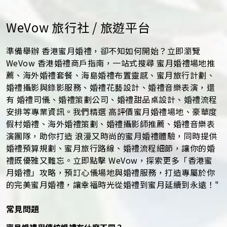
WeVow 旅行社 / 旅遊平台
準備舉辦 香港蜜月婚禮，卻不知如何開始？立即瀏覽
WeVow 香港婚禮商戶指南，一站式搜尋 蜜月婚禮場地推
薦、海外婚禮套餐、海島婚禮布置靈感、蜜月旅行計劃、
婚禮攝影與錄影服務、婚禮花藝設計、婚禮音樂表演，還
有 婚禮司儀、婚禮策劃公司、婚禮甜品桌設計、婚禮流程
安排等專業資訊。我們精選 高評價蜜月婚禮場地、豪華度
假村婚禮、海外婚禮策劃、婚禮攝影師推薦、婚禮音樂表
演團隊，助你打造 浪漫又時尚的蜜月婚禮體驗，同時提供
婚禮預算規劃、蜜月旅行路線、婚禮流程細節，讓你的婚
禮既優雅又難忘。立即點擊 WeVow，探索更多「香港蜜
月婚禮」攻略，預訂心儀場地與婚禮服務，打造專屬於你
的完美蜜月婚禮，讓幸福時光從婚禮到蜜月延續到永遠！"
常見問題