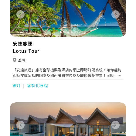
Previous
Next
安達旅運
Lotus Tour
荃灣
「安達旅運」擁有全球機票及酒店的網上即時訂購系統，讓你能夠
即時搜尋至抵的國際及國內航班機位以及即時確認機票！同時，我
們亦提供全球酒店即時訂購系統，讓你只需簡易步驟進行即時付款
蜜月
客製化行程
及確認服務！另外，我們與各大航空公司、各地酒店集團以及旅遊
局亦攜手合作，開發多元化自由行套票產品供你選擇！遊輪方面，
我們是【皇家加勒比國際遊輪】及【精鑽郵輪】之指定代理，更是
【菁英郵輪】香港及澳門之總代理！
Previous
Next