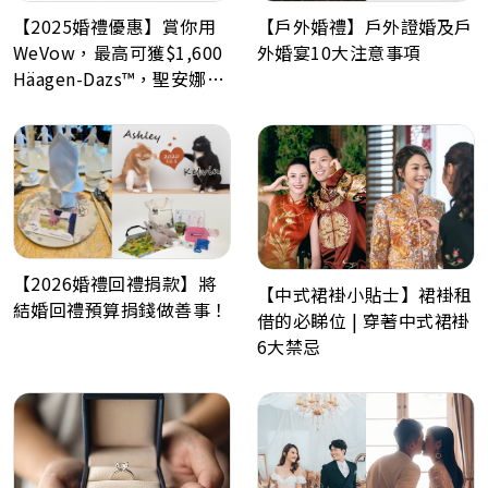
【戶外婚禮】戶外證婚及戶
【2025婚禮優惠】賞你用
外婚宴10大注意事項
WeVow，最高可獲$1,600
Häagen-Dazs™，聖安娜餅
屋或A-1 Bakery現金券！
【2026婚禮回禮捐款】將
【中式裙褂小貼士】裙褂租
結婚回禮預算捐錢做善事！
借的必睇位 | 穿著中式裙褂
6大禁忌