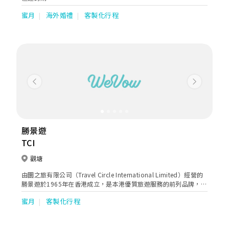
蜜月
海外婚禮
客製化行程
Previous
Next
勝景遊
TCI
觀塘
由圜之旅有限公司（Travel Circle International Limited）經營的
勝景遊於1965年在香港成立，是本港優質旅遊服務的前列品牌，在
超過50年的歷史中，我們憑藉資深旅遊業專才的經驗與熱誠，為客
蜜月
客製化行程
戶提供獨特完美的旅遊體驗。