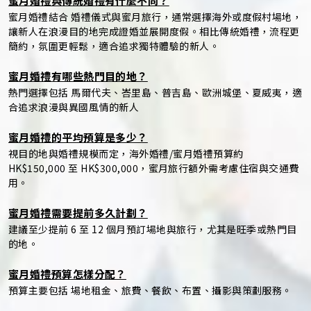
蜜月婚禮與傳統婚禮有什麼不同？
蜜月婚禮結合 婚禮儀式與蜜月旅行，通常選擇海外或度假村場地，
讓新人在浪漫目的地完成證婚並展開度假。相比傳統婚禮，流程更
簡約，氛圍更輕鬆，適合追求獨特體驗的新人。
蜜月婚禮有哪些熱門目的地？
熱門選擇包括 馬爾代夫、峇里島、普吉島、歐洲城堡、夏威夷，適
合追求浪漫與異國風情的新人
蜜月婚禮的平均預算是多少？
視目的地與婚禮規模而定，海外婚禮/蜜月婚禮預算約
HK$150,000 至 HK$300,000，蜜月旅行額外需考慮住宿與交通費
用。
蜜月婚禮需要提前多久計劃？
建議至少提前 6 至 12 個月預訂場地與旅行，尤其是旺季或熱門目
的地。
蜜月婚禮預算怎樣分配？
預算主要包括 場地租金、旅費、餐飲、布置、攝影與策劃服務。