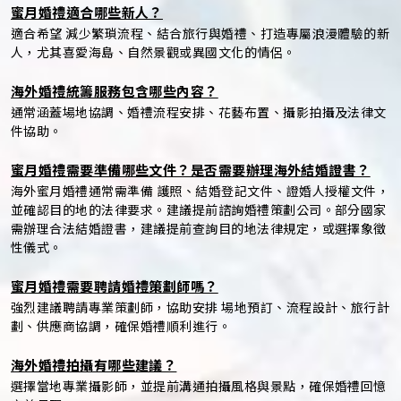
蜜月婚禮適合哪些新人？
適合希望 減少繁瑣流程、結合旅行與婚禮、打造專屬浪漫體驗的新
人，尤其喜愛海島、自然景觀或異國文化的情侶。
海外婚禮統籌服務包含哪些內容？
通常涵蓋場地協調、婚禮流程安排、花藝布置、攝影拍攝及法律文
件協助。
蜜月婚禮需要準備哪些文件？是否需要辦理海外結婚證書？
海外蜜月婚禮通常需準備 護照、結婚登記文件、證婚人授權文件，
並確認目的地的法律要求。建議提前諮詢婚禮策劃公司。部分國家
需辦理合法結婚證書，建議提前查詢目的地法律規定，或選擇象徵
性儀式。
蜜月婚禮需要聘請婚禮策劃師嗎？
強烈建議聘請專業策劃師，協助安排 場地預訂、流程設計、旅行計
劃、供應商協調，確保婚禮順利進行。
海外婚禮拍攝有哪些建議？
選擇當地專業攝影師，並提前溝通拍攝風格與景點，確保婚禮回憶