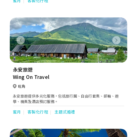
蜜月
客製化行程
機場接送及租車等。Go Honeymoon更設有蜜月旅遊專員，致力
為新人度身訂造獨一無二的蜜月體驗，讓新人可以專注籌備婚禮的
同時，亦可以輕鬆無憂地計劃蜜月，締造稱心如意、甜蜜美滿的蜜
月假期。
Previous
Next
永安旅遊
Wing On Travel
旺角
永安旅遊提供多元化服務，包括旅行團、自由行套票、郵輪、遊
學、機票及酒店預訂服務。
蜜月
客製化行程
主題式婚禮