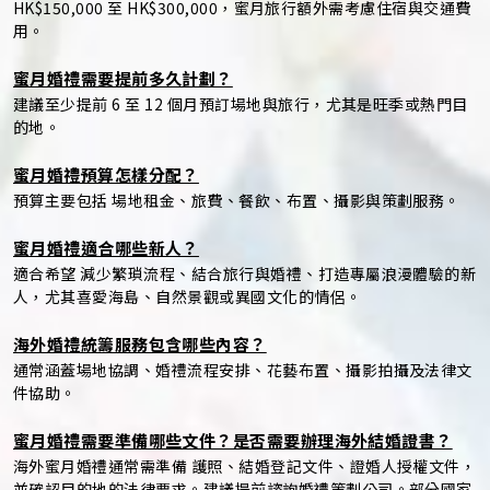
HK$150,000 至 HK$300,000，蜜月旅行額外需考慮住宿與交通費
用。
蜜月婚禮需要提前多久計劃？
建議至少提前 6 至 12 個月預訂場地與旅行，尤其是旺季或熱門目
的地。
蜜月婚禮預算怎樣分配？
預算主要包括 場地租金、旅費、餐飲、布置、攝影與策劃服務。
蜜月婚禮適合哪些新人？
適合希望 減少繁瑣流程、結合旅行與婚禮、打造專屬浪漫體驗的新
人，尤其喜愛海島、自然景觀或異國文化的情侶。
海外婚禮統籌服務包含哪些內容？
通常涵蓋場地協調、婚禮流程安排、花藝布置、攝影拍攝及法律文
件協助。
蜜月婚禮需要準備哪些文件？是否需要辦理海外結婚證書？
海外蜜月婚禮通常需準備 護照、結婚登記文件、證婚人授權文件，
並確認目的地的法律要求。建議提前諮詢婚禮策劃公司。部分國家