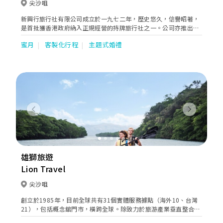
尖沙咀
新興行旅行社有限公司成立於一九七二年，歷史悠久，信譽昭著，
是首批獲香港政府納入正規經營的持牌旅行社之一。公司亦推出自
由行套票服務，讓有興趣人士自行計劃他們的行程。
蜜月
客製化行程
主題式婚禮
Previous
Next
雄獅旅遊
Lion Travel
尖沙咀
創立於1985年，目前全球共有31個實體服務據點（海外10、台灣
21），包括概念舘門市，橫跨全球。除致力於旅游產業垂直整合
外，雄獅旅游導入資訊化與知識管理系統，積極朝生活產業水平擴