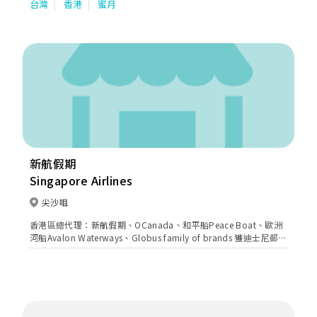
台灣
香港
蜜月
展，秉持 "Lion, Enriching Life"，朝向全球華人旅游生活服務第一
品牌之目標邁進。
新航假期
Singapore Airlines
尖沙咀
香港區總代理：新航假期、OCanada、和平船Peace Boat、歐洲
河船Avalon Waterways、Globus family of brands 獲迪士尼郵
輪、皇家加勒比國際遊輪、名人郵輪、公主郵輪、挪威郵輪等超過
20間國際郵輪品牌指定之銷售代理