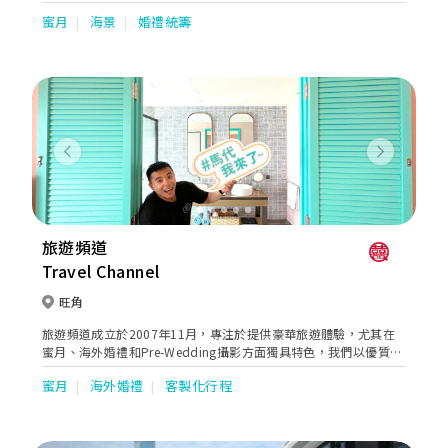
weddings in Phuket effortless, accessible, and truly
蜜月
海景
婚禮統籌
unforgettable. Recognized with the prestigious World Travel
Awards “Asia’s Leading Wedding Venue” in 2018, we have
proudly hosted couples celebrate their most cherished
moments in one of Thailand’s most breathtaking coastal
settings. Since 2014, our team has combined passion,
expertise, and meticulous attention to detail to create
hundreds of successful destination weddings, earning the trust
and praise of couples from around the world. We are
Previous
Next
honored to be part of such a significant milestone in your
journey and are committed to ensuring every detail is
seamlessly brought to life. From a collection of spectacular
beachfront wedding venues, each thoughtfully designed to
transform your vision into reality. Whether you dream of a
旅遊頻道
romantic ceremony on the sand, an intimate celebration on a
Travel Channel
private ocean-view pier, or an elegant gathering on our lush
tropical lawn, every venue offers exclusive use and panoramic
旺角
sunset views overlooking Patong Bay. The result is a truly
magical setting for an unforgettable destination wedding in
旅遊頻道成立於2007年11月，專注於提供豪華旅遊體驗，尤其在
Phuket, Thailand.
蜜月、海外婚禮和Pre-Wedding攝影方面獨具特色，我們以優質的
服務獲得了客戶的高度評價。我們致力於提供高品質且一站式多元
蜜月
海外婚禮
客製化行程
化的蜜月旅遊服務，專注於提供豪華馬爾代夫、希臘、土耳其、非
洲和奢華東南亞的蜜月旅遊服務。無論是蜜月旅行、海外婚禮還是
Pre-Wedding攝影，我們將為每位客戶提供專業、高品質的服務，
讓您享受難忘又甜蜜的旅程。