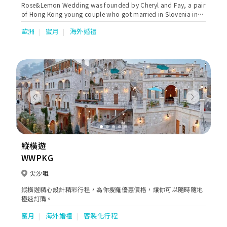
Rose&Lemon Wedding was founded by Cheryl and Fay, a pair
of Hong Kong young couple who got married in Slovenia in
August, 2018. They aim to offer boutique wedding packages
歐洲
蜜月
海外婚禮
that are customisable and unique, which allow couples to
experience a stress-free and exclusive destination wedding.
Previous
Next
縱橫遊
WWPKG
尖沙咀
縱橫遊精心設計精彩行程，為你搜羅優惠價格，讓你可以隨時隨地
極速訂購。
蜜月
海外婚禮
客製化行程