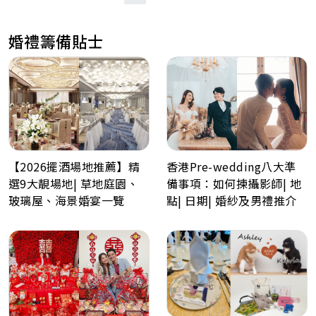
婚禮籌備貼士
【2026擺酒場地推薦】精
香港Pre-wedding八大準
選9大靚場地| 草地庭園、
備事項：如何揀攝影師| 地
玻璃屋、海景婚宴一覽
點| 日期| 婚紗及男禮推介