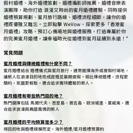
假村婚禮、海外婚禮策劃、婚禮攝影師推薦、婚禮音樂表
演團隊，助你打造 浪漫又時尚的蜜月婚禮體驗，同時提供
婚禮預算規劃、蜜月旅行路線、婚禮流程細節，讓你的婚
禮既優雅又難忘。立即點擊 WeVow，探索更多「香港蜜
月婚禮」攻略，預訂心儀場地與婚禮服務，打造專屬於你
的完美蜜月婚禮，讓幸福時光從婚禮到蜜月延續到永遠！"
常見問題
蜜月婚禮與傳統婚禮有什麼不同？
蜜月婚禮結合 婚禮儀式與蜜月旅行，通常選擇海外或度假村場地，
讓新人在浪漫目的地完成證婚並展開度假。相比傳統婚禮，流程更
簡約，氛圍更輕鬆，適合追求獨特體驗的新人。
蜜月婚禮有哪些熱門目的地？
熱門選擇包括 馬爾代夫、峇里島、普吉島、歐洲城堡、夏威夷，適
合追求浪漫與異國風情的新人
蜜月婚禮的平均預算是多少？
視目的地與婚禮規模而定，海外婚禮/蜜月婚禮預算約