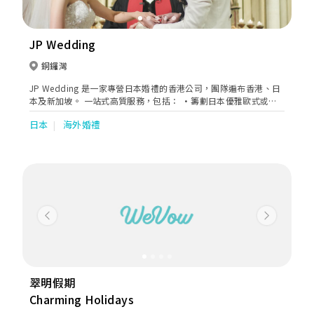
較具規模、口碑最佳的旅行社之一，高品質獲得無數參加者及委託
承辦包團負責人之肯定。我們以最優質的出團為目標，依顧客需求
安排最佳之旅遊服務。 時至今日、本公司擁有一流頂尖的領隊群及
旅遊車隊，在我們長期的培訓指導下，擁有專業素養、靈敏反應、
JP Wedding
沈著心思，更有對旅遊及客戶無比的熱忱活力；參加過我們的旅行
團後，您的意見回饋，就是我們繼續堅持職業道德的原動力 !
銅鑼灣
JP Wedding 是一家專營日本婚禮的香港公司，團隊遍布香港、日
本及新加坡。 一站式高質服務，包括： •籌劃日本優雅歐式或自
然風教堂的婚禮儀式 •婚紗和服攝影 •日式新娘化妝及髮型設計
日本
海外婚禮
•日本婚紗租借服務 •結婚週年紀念派對 JP Wedding 致力於為
客人打造夢想中的日本婚禮。
Previous
Next
翠明假期
Charming Holidays