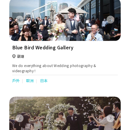
Previous
Next
Blue Bird Wedding Gallery
觀塘
We do everything about Wedding photography &
videography !
戶外
歐洲
日本
Previous
Next