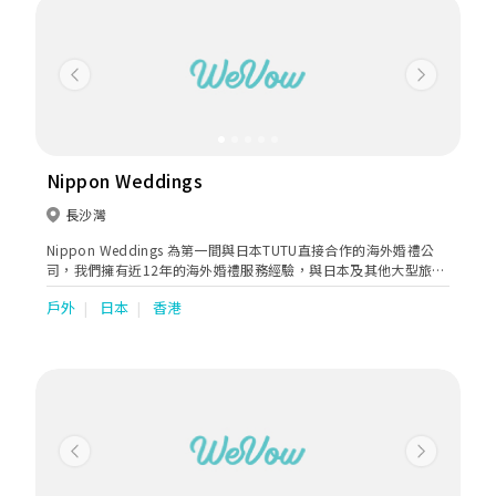
Previous
Next
Nippon Weddings
長沙灣
Nippon Weddings 為第一間與日本TUTU直接合作的海外婚禮公
司，我們擁有近12年的海外婚禮服務經驗，與日本及其他大型旅行
公司一直有緊密的合作，不斷為顧客提供更好的服務。我們亦會安
戶外
日本
香港
排一對一的貼心服務，聆聽客人的意見及需要，無論從安排整個婚
禮行程到選婚紗等等，我們都盡心盡力去滿足客人。
Previous
Next