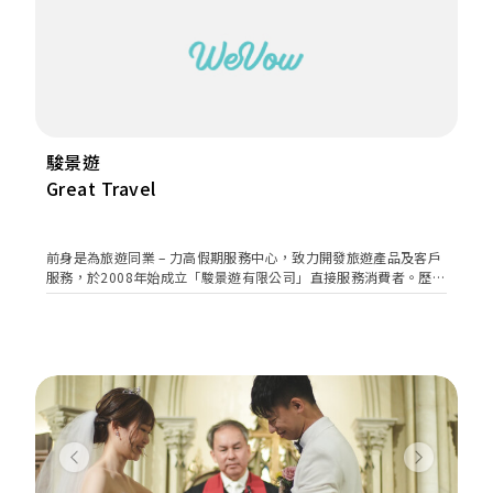
駿景遊
Great Travel
前身是為旅遊同業 – 力高假期服務中心，致力開發旅遊產品及客戶
服務，於2008年始成立「駿景遊有限公司」直接服務消費者。歷經
多年、用心經營、穩固發展，於本地旅遊、國內短線、旅遊巴及花
車租賃上提供優質服務。 現時為香港旅遊業議會、香港華商旅遊協
會之會員，具有承辦香港、澳門及中國內地旅遊的專業資格。本旅
行社遵循「體貼用心、真摯服務」的營業宗旨，務求讓參加者由始
至終都感到「信心、開心、放心」。 駿景遊由推出本地一天遊行程
線起步，亦是本地旅遊界先驅，頗受愛好本地旅遊者好評，本公司
不以此滿足，逐步建立橫跨各省的各項行程，多元化的旅程安排是
您休閒渡假的最佳選擇，現在本地及國內都有駿景遊旅行團的足
跡，以豐富的旅遊經驗，為您實現暢遊香港及國內、享受美好人生
Previous
Next
的夢想！ 現時，參加駿景遊至本地及國內的人數與日俱增，是香港