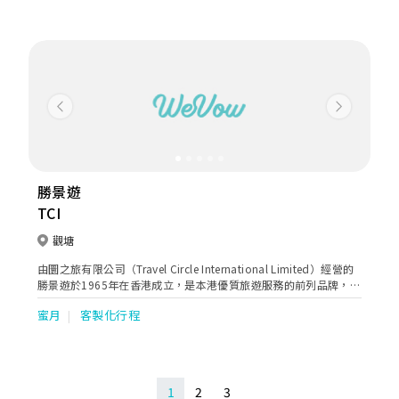
Previous
Next
勝景遊
TCI
觀塘
由圜之旅有限公司（Travel Circle International Limited）經營的
勝景遊於1965年在香港成立，是本港優質旅遊服務的前列品牌，在
超過50年的歷史中，我們憑藉資深旅遊業專才的經驗與熱誠，為客
蜜月
客製化行程
戶提供獨特完美的旅遊體驗。
1
2
3