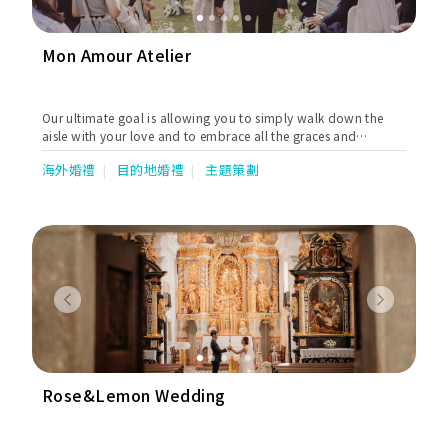
Mon Amour Atelier
Our ultimate goal is allowing you to simply walk down the
aisle with your love and to embrace all the graces and
blessings.
海外婚禮
目的地婚禮
主題策劃
Previous
Next
Rose&Lemon Wedding