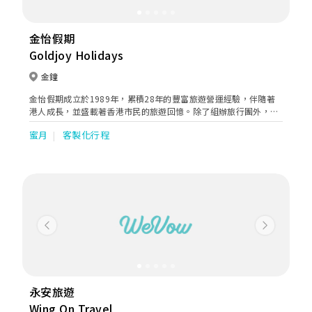
金怡假期
Goldjoy Holidays
金鐘
金怡假期成立於1989年，累積28年的豐富旅遊營運經驗，伴隨著
港人成長，並盛載著香港市民的旅遊回憶。除了組辦旅行團外，我
們亦不斷提升服務質素及提供多元化的旅遊服務，如郵輪旅遊、遊
蜜月
客製化行程
學團及獨立組團服務，為顧客度身訂造各式各樣的旅行團。憑著我
們的專業團隊及創新旅行團路線，成為了旅遊業的深度旅遊先驅。
Previous
Next
永安旅遊
Wing On Travel