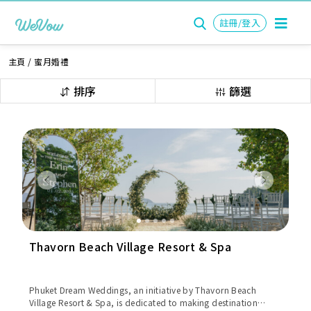
註冊/登入
主頁
/
蜜月婚禮
排序
篩選
Previous
Next
Thavorn Beach Village Resort & Spa
Phuket Dream Weddings, an initiative by Thavorn Beach
Village Resort & Spa, is dedicated to making destination