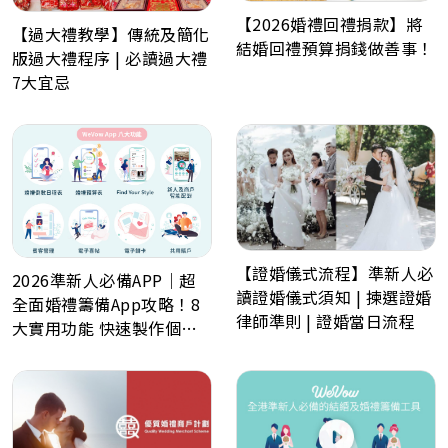
【2026婚禮回禮捐款】將
【過大禮教學】傳統及簡化
結婚回禮預算捐錢做善事！
版過大禮程序 | 必讀過大禮
7大宜忌
【證婚儀式流程】準新人必
2026準新人必備APP｜超
讀證婚儀式須知 | 揀選證婚
全面婚禮籌備App攻略！8
律師準則 | 證婚當日流程
大實用功能 快速製作個人
化喜帖、電子餅卡、婚禮倒
數日程表、預算表、婚禮商
戶一鍵查詢