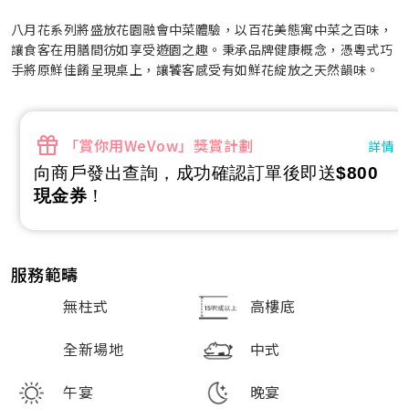
八月花系列將盛放花園融會中菜體驗，以百花美態寓中菜之百味，
讓食客在用膳間彷如享受遊園之趣。秉承品牌健康概念，憑粵式巧
手將原鮮佳餚呈現桌上，讓饕客感受有如鮮花綻放之天然韻味。
「賞你用WeVow」獎賞計劃
詳情
向商戶發出查詢，成功確認訂單後即送
$800
現金券
！
服務範疇
無柱式
高樓底
全新場地
中式
午宴
晚宴