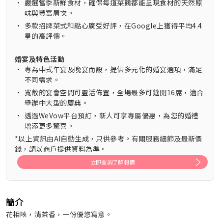
•
嚴選當季新鮮食材，確保每道菜餚都能呈現食材的天然原
味與豐富層次。
•
多款招牌菜式和點心廣受好評，在Google上獲得平均4.4
星的高評價。
婚宴及特色活動
•
專為中式午宴及晚宴而設，提供多元化的婚宴選項，滿足
不同需求。
•
寬敞的宴會空間可靈活佈置，全場最多可筵開16席，適合
舉辦中大型的慶典。
•
透過WeVow平台預訂，新人可享專屬優惠，為您的婚禮
增添更多驚喜。
*以上資訊由AI自動生成，只供參考。有關服務細節及最新價
錢，請以商戶提供資料為準。
立即查詢了解報價
簡介
花相映，清茶香，一份優悠寫意。