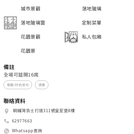
城市景觀
落地玻璃
落地玻璃窗
定制菜單
花園景觀
私人包廂
花園景
備註
全場可筵開16席
餐廳/特色場地
酒樓
聯絡資料
銅鑼灣告士打道311號皇室堡8樓
62977663
Whatsapp查詢