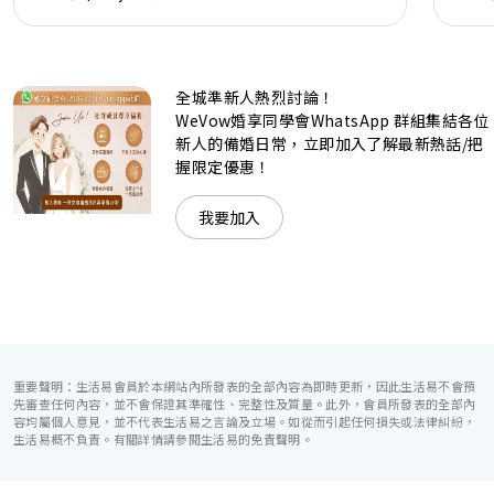
現代時尚感的水晶玻璃燈，演繹出與別不同的經典神韻。不論
是憧憬醉人美景餐廳、全新舒適雅緻的1937私人宴會廳、無
柱式瑰麗宴會廳、還是充滿活力氛圍的自助餐﹔唯港薈
（Hotel ICON），多個風格各異的婚宴場地，都完美切合各
全城準新人熱烈討論！
準新人的個性及預算﹔保證為您打造夢寐以求的特別日子，令
賓客永誌難忘！
WeVow婚享同學會WhatsApp 群組集結各位
新人的備婚日常，立即加入了解最新熱話/把
握限定優惠！
我要加入
重要聲明：生活易會員於本網站內所發表的全部內容為即時更新，因此生活易不會預
先審查任何內容，並不會保證其準確性、完整性及質量。此外，會員所發表的全部內
容均屬個人意見，並不代表生活易之言論及立場。如從而引起任何損失或法律糾紛，
生活易概不負責。有關詳情請參閱生活易的免責聲明。