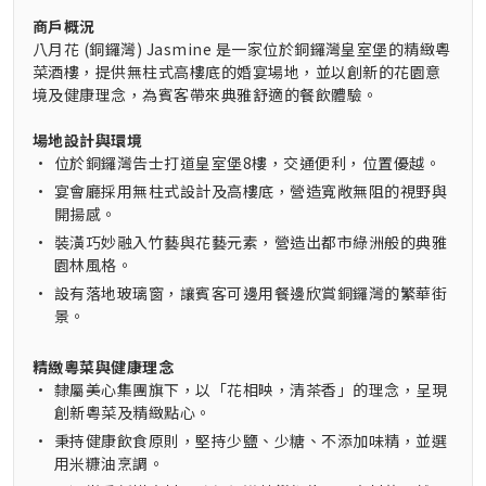
商戶概況
八月花 (銅鑼灣) Jasmine 是一家位於銅鑼灣皇室堡的精緻粵
菜酒樓，提供無柱式高樓底的婚宴場地，並以創新的花園意
境及健康理念，為賓客帶來典雅舒適的餐飲體驗。
場地設計與環境
•
位於銅鑼灣告士打道皇室堡8樓，交通便利，位置優越。
•
宴會廳採用無柱式設計及高樓底，營造寬敞無阻的視野與
開揚感。
•
裝潢巧妙融入竹藝與花藝元素，營造出都市綠洲般的典雅
園林風格。
•
設有落地玻璃窗，讓賓客可邊用餐邊欣賞銅鑼灣的繁華街
景。
精緻粵菜與健康理念
•
隸屬美心集團旗下，以「花相映，清茶香」的理念，呈現
創新粵菜及精緻點心。
•
秉持健康飲食原則，堅持少鹽、少糖、不添加味精，並選
用米糠油烹調。