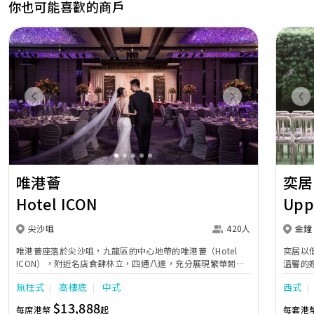
你也可能喜歡的商戶
Previous
Next
Pr
唯港薈
奕居
Hotel ICON
Upp
尖沙咀
420人
金鐘
唯港薈座落於尖沙咀，九龍區的中心地帶的唯港薈（Hotel
奕居以
ICON），附近名店食肆林立，四通八達，充分展現繁華鬧巿
溫馨的
中的活力個性，成為一眾準新人舉辦婚宴的熱門之選。專業團
團隊會
無柱式
高樓底
中式
西式
隊由策劃統籌至所有婚宴每個細節，唯港薈都力臻完美，保證
讓您留下獨特的醉人回憶。 擁有時尚高樓頂的Silverbox宴會
$13,888
每席港幣
起
每套港
廳，配置了全套先進的視聽影音及燈光設備配套，並採用極富