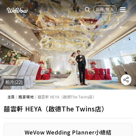
註冊/登入
相片(22)
主頁
/
婚宴場地
/
囍雲軒 HEYA（啟德The Twins店）
囍雲軒 HEYA（啟德The Twins店）
WeVow Wedding Planner小總結