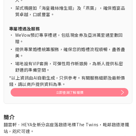
人。
•
菜式精選如「海皇雞絲燴生翅」及「燕窩」，確保婚宴品
質卓越，口感豐富。
專屬禮遇及服務
•
WeVow預訂專享禮遇，包括現金券及亞洲萬里通里數回
贈。
•
提供專業婚禮統籌服務，確保您的婚禮流程順暢，盡善盡
美。
•
場地設有VIP套房，可彈性用作新娘房，為新人提供私密
舒適的準備空間。
*以上資訊由AI自動生成，只供參考。有關服務細節及最新價
錢，請以商戶提供資料為準。
立即查詢了解報價
簡介
囍雲軒．HEYA全新分店座落啟德地標The Twins，毗鄰啟德港鐵
站，咫尺可達。