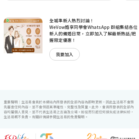
是憧憬醉人美景餐廳、全新舒適雅緻的1937私人宴會廳、無
柱式瑰麗宴會廳、還是充滿活力氛圍的自助餐﹔唯港薈
（Hotel ICON），多個風格各異的婚宴場地，都完美切合各
全城準新人熱烈討論！
準新人的個性及預算﹔保證為您打造夢寐以求的特別日子，令
賓客永誌難忘！
WeVow婚享同學會WhatsApp 群組集結各位
新人的備婚日常，立即加入了解最新熱話/把
握限定優惠！
我要加入
重要聲明：生活易會員於本網站內所發表的全部內容為即時更新，因此生活易不會預
先審查任何內容，並不會保證其準確性、完整性及質量。此外，會員所發表的全部內
容均屬個人意見，並不代表生活易之言論及立場。如從而引起任何損失或法律糾紛，
生活易概不負責。有關詳情請參閱生活易的免責聲明。