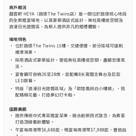
商戶概況
囍雲軒 HEYA（啟德The Twins店）是一間位於啟德核心地段
的全新婚宴場地，以其豪華酒店式設計、無柱高樓底空間及
浪漫日光證婚區，為新人提供非凡的婚禮體驗。
場地特色
•
位於啟德The Twins 15樓，交通便捷，部分區域可遠眺
維港海景。
•
採用酒店式豪華設計，營造無柱高樓底空間，盡顯宏偉氣
派。
•
宴會廳可容納26至28席，並配備8米寬闊主舞台及巨型
LED屏幕。
•
特設「浪漫日光證婚區域」及「歐陸風純白小樓梯」，搭
配精緻花藝，打造夢幻打卡點。
佳餚美饌
•
提供傳統中式粵菜婚宴菜單，融合創新西式理念，為賓客
打造頂級餐飲體驗。
•
午宴每席港幣$6,688起，晚宴每席港幣$7,988起，豐儉由