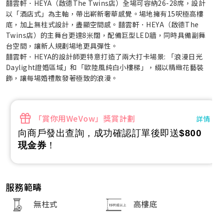
囍雲軒．HEYA（啟德The Twins店）全場可容納26-28席，設計
以「酒店式」為主軸，帶出嶄新奢華感覺。場地擁有15呎極高樓
底，加上無柱式設計，盡顯空間感。囍雲軒．HEYA（啟德The
Twins店）的主舞台更達8米闊，配備巨型LED牆，同時具備副舞
台空間，讓新人規劃場地更具彈性。
囍雲軒．HEYA的設計師更特意打造了兩大打卡場景: 「浪漫日光
Daylight證婚區域」和「歐陸風純白小樓梯」，綴以精緻花藝裝
飾，讓每場婚禮散發著極致的浪漫。
「賞你用WeVow」獎賞計劃
詳情
向商戶發出查詢，成功確認訂單後即送
$800
現金券
！
服務範疇
無柱式
高樓底