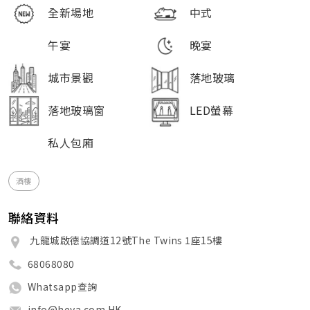
全新場地
中式
午宴
晚宴
城市景觀
落地玻璃
落地玻璃窗
LED螢幕
私人包廂
酒樓
聯絡資料
九龍城啟德協調道12號The Twins 1座15樓
68068080
Whatsapp查詢
info@heya.com.HK