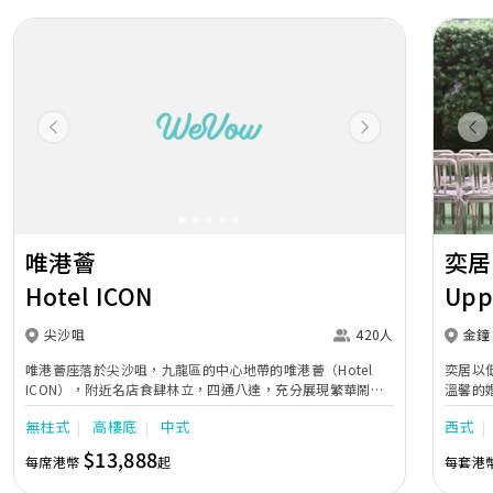
Previous
Next
Pr
唯港薈
奕居
Hotel ICON
Upp
尖沙咀
420人
金鐘
唯港薈座落於尖沙咀，九龍區的中心地帶的唯港薈（Hotel
奕居以
ICON），附近名店食肆林立，四通八達，充分展現繁華鬧巿
溫馨的
中的活力個性，成為一眾準新人舉辦婚宴的熱門之選。專業團
團隊會
無柱式
高樓底
中式
西式
隊由策劃統籌至所有婚宴每個細節，唯港薈都力臻完美，保證
讓您留下獨特的醉人回憶。 擁有時尚高樓頂的Silverbox宴會
$13,888
每席港幣
起
每套港
廳，配置了全套先進的視聽影音及燈光設備配套，並採用極富
現代時尚感的水晶玻璃燈，演繹出與別不同的經典神韻。不論