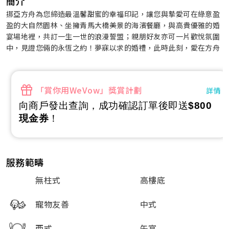
簡介
挪亞方舟為您締造最溫馨甜蜜的幸福印記，讓您與摯愛可在綠意盈
盈的大自然園林、坐擁青馬大橋美景的海濱餐廳，與高貴優雅的婚
宴場地裡，共訂一生一世的浪漫誓盟；親朋好友亦可一片歡悅氛圍
中，見證您倆的永恆之約！夢寐以求的婚禮，此時此刻，愛在方舟
「賞你用WeVow」獎賞計劃
詳情
向商戶發出查詢，成功確認訂單後即送
$800
現金券
！
服務範疇
無柱式
高樓底
寵物友善
中式
西式
午宴