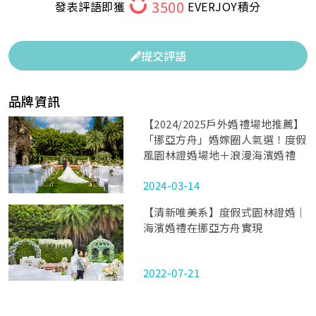
3500
發表評語即獲
EVERJOY積分
提交評語
品牌資訊
【2024/2025戶外婚禮場地推薦】
「挪亞方舟」婚嫁圈人氣選！度假
風園林證婚場地＋浪漫海濱婚禮
2024-03-14
【清新唯美系】度假式園林證婚｜
海濱婚禮在挪亞方舟實現
2022-07-21