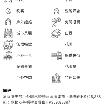
晚宴
雞尾酒會
戶外證婚
免開瓶費
城市景觀
山景
無限暢飲
花園
戶外平台
提供住宿
花園景觀
花園景
戶外空間
特色建築
備註
清新唯美的戶外園林婚禮及海濱婚禮，套餐由HK$28,888
起；寵物友善婚禮套餐由HK$59,888起