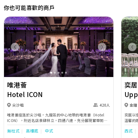
你也可能喜歡的商戶
Previous
Next
Pr
唯港薈
奕居
Hotel ICON
Upp
尖沙咀
420人
金鐘
唯港薈座落於尖沙咀，九龍區的中心地帶的唯港薈（Hotel
奕居以
ICON），附近名店食肆林立，四通八達，充分展現繁華鬧巿
溫馨的
中的活力個性，成為一眾準新人舉辦婚宴的熱門之選。專業團
團隊會
無柱式
高樓底
中式
西式
隊由策劃統籌至所有婚宴每個細節，唯港薈都力臻完美，保證
讓您留下獨特的醉人回憶。 擁有時尚高樓頂的Silverbox宴會