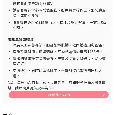
禮套餐由港幣$59,888起。
•
婚宴套餐包含多項增值服務，如免費穿梭巴士、果忌廉蛋
糕、席前小食等。
•
晚宴提供3小時無限量汽水、橙汁及指定啤酒，午宴則為2
小時。
服務品質與環境
•
酒店員工友善專業，服務細緻殷勤，確保婚禮順利圓滿。
•
客房整潔舒適，環境清幽，平均起始價約港幣1468元。
•
豐盛閣餐廳提供國際美食，早餐及晚餐品質優良，深受賓
客好評。
•
交通便利，同時保留私隱度，是舉辦特色婚禮的理想之
選。
*以上資訊由AI自動生成，只供參考。有關服務細節及最新價
錢，請以商戶提供資料為準。
立即查詢了解報價