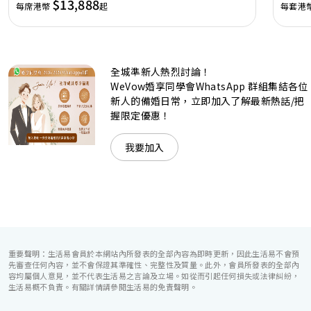
$13,888
每席港幣
起
每套港
廳，配置了全套先進的視聽影音及燈光設備配套，並採用極富
現代時尚感的水晶玻璃燈，演繹出與別不同的經典神韻。不論
是憧憬醉人美景餐廳、全新舒適雅緻的1937私人宴會廳、無
柱式瑰麗宴會廳、還是充滿活力氛圍的自助餐﹔唯港薈
（Hotel ICON），多個風格各異的婚宴場地，都完美切合各
全城準新人熱烈討論！
準新人的個性及預算﹔保證為您打造夢寐以求的特別日子，令
賓客永誌難忘！
WeVow婚享同學會WhatsApp 群組集結各位
新人的備婚日常，立即加入了解最新熱話/把
握限定優惠！
我要加入
重要聲明：生活易會員於本網站內所發表的全部內容為即時更新，因此生活易不會預
先審查任何內容，並不會保證其準確性、完整性及質量。此外，會員所發表的全部內
容均屬個人意見，並不代表生活易之言論及立場。如從而引起任何損失或法律糾紛，
生活易概不負責。有關詳情請參閱生活易的免責聲明。