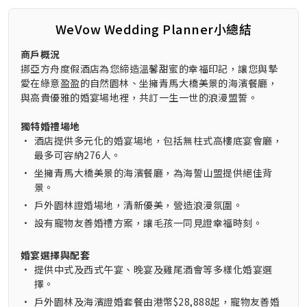
WeVow Wedding Planner小總結
商戶概況
挪亞方舟度假酒店為您締造溫馨甜蜜的幸福印記，讓您與摯
愛在綠意盈盈的自然園林、坐擁青馬大橋美景的海濱餐廳，
與高貴優雅的婚宴場地裡，共訂一生一世的浪漫盟誓。
獨特婚禮場地
•
酒店提供多元化的婚宴場地，包括無柱式高樓底宴會廳，
最多可容納276人。
•
坐擁青馬大橋美景的海濱餐廳，為海誓山盟提供絕佳背
景。
•
戶外園林證婚場地，清新優美，營造浪漫氛圍。
•
設有寵物友善婚禮方案，讓毛孩一同見證幸福時刻。
婚宴選擇與配套
•
提供中式及西式午宴、晚宴及雞尾酒會等多樣化婚宴選
擇。
•
戶外園林及海濱證婚套餐由港幣$28,888起，寵物友善婚