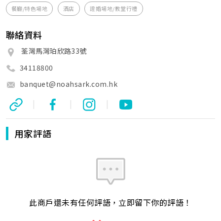
餐廳/特色場地
酒店
證婚場地/教堂行禮
聯絡資料
荃灣馬灣珀欣路33號
34118800
banquet@noahsark.com.hk
|
|
|
用家評語
此商戶還未有任何評語，立即留下你的評語！